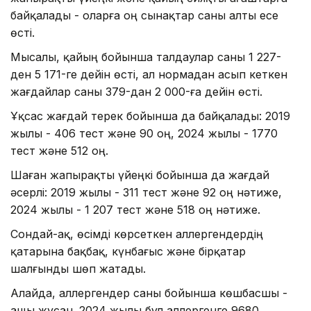
байқалады - оларға оң сынақтар саны алты есе
өсті.
Мысалы, қайың бойынша талдаулар саны 1 227-
ден 5 171-ге дейін өсті, ал нормадан асып кеткен
жағдайлар саны 379-дан 2 000-ға дейін өсті.
Ұқсас жағдай терек бойынша да байқалады: 2019
жылы - 406 тест және 90 оң, 2024 жылы - 1770
тест және 512 оң.
Шаған жапырақты үйеңкі бойынша да жағдай
әсерлі: 2019 жылы - 311 тест және 92 оң нәтиже,
2024 жылы - 1 207 тест және 518 оң нәтиже.
Сондай-ақ, өсімді көрсеткен аллергендердің
қатарына бақбақ, күнбағыс және бірқатар
шалғынды шөп жатады.
Алайда, аллергендер саны бойынша көшбасшы -
ащы жусан. 2024 жылы бұл аллергенге 9680