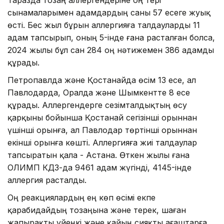
сынамаларымен адамдардың саны 57 есеге жуық
өсті. Бес жыл бұрын аллергияға талдауларды 11
адам тапсырып, оның 5-інде ғана расталған болса,
2024 жылы бұл сан 284 оң нәтижемен 386 адамды
құрады.
Петропавлда және Қостанайда өсім 13 есе, ал
Павлодарда, Оралда және Шымкентте 8 есе
құрады. Аллергендерге сезімталдықтың өсу
қарқыны бойынша Қостанай сегізінші орыннан
үшінші орынға, ал Павлодар төртінші орыннан
екінші орынға көшті. Аллергияға жиі талдаулар
тапсыратын қала - Астана. Өткен жылы ғана
ОЛИМП КДЗ-да 9461 адам жүгінді, 4145-інде
аллергия расталды.
Оң реакциялардың ең көп өсімі екпе
қарабидайдың тозаңына және терек, шаған
жапырақты үйеңкі және қайың сияқты ағаштарға