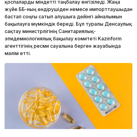
қоспаларды міндетті таңбалау енгізіледі. Жаңа
жүйе ББҚ-ның өндірушіден немесе импорттаушыдан
бастап соңғы сатып алушыға дейінгі айналымын
бақылауға мүмкіндік береді. Бұл туралы Денсаулық
сақтау министрлігінің Санитариялық-
эпидемиологиялық бақылау комитеті Kazinform
агенттігінің ресми сауалына берген жауабында
мәлім етті.