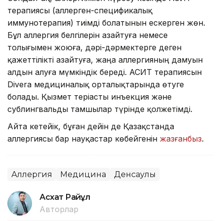
терапиясы (аллерген-спецификалық
иммунотерапия) тиімді болатынын ескерген жөн.
Бұл аллергия белгілерін азайтуға немесе
толығымен жоюға, дәрі-дәрмектерге деген
қажеттілікті азайтуға, жаңа аллергияның дамуын
алдын алуға мүмкіндік береді. АСИТ терапиясын
Divera медициналық орталықтарында өтуге
болады. Қызмет теріасты инъекция және
сублингвальды тамшылар түрінде қолжетімді.
Айта кетейік, бұған дейін де Қазақстанда
аллергиясы бар науқастар көбейгенін
жазғанбыз
.
Аллергия
Медицина
Денсаулық
Асхат Райқұл
Авторлар