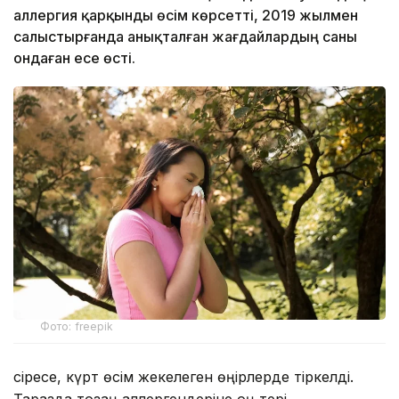
аллергия қарқынды өсім көрсетті, 2019 жылмен
салыстырғанда анықталған жағдайлардың саны
ондаған есе өсті.
Фото: freepik
Әсіресе, күрт өсім жекелеген өңірлерде тіркелді.
Таразда тозаң аллергендеріне оң тері