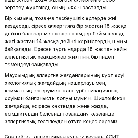
зерттеу жүргізілді, оның 5355-і расталды.
Бір қызығы, тозаңға төзбеушілік ерлерде жиі
кездеседі. Әсіресе аллергияға бір жастан 18 жасқа
дейінгі балалар мен жасөспірімдер бейім келеді,
жеті жастан 14 жасқа дейінгі көріністердің шыңы
байқалады. Ересек тұрғындарда 18 жастан кейін
аллергиялық реакциялар жиілігінің біртіндеп
төмендеуі байқалады.
Маусымдық аллергия жағдайларының күрт өсуі
экологиялық жағдайдың нашарлауымен,
климаттың өзгеруімен және урбанизацияның
өсуімен байланысты болуы мүмкін. Шиеленіскен
жағдайда, әсіресе көктемде және жазда,
өсімдіктердің белсенді тозаңдану кезеңінде
аллергиялық тестілеуден өтуге кеңес береміз.
Сондай-ақ, аллергиямен күресу кезінде АСИТ