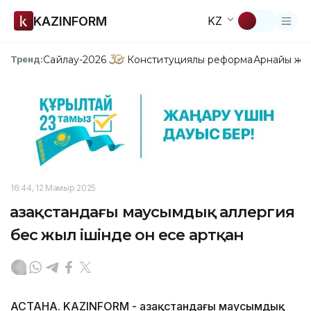
KAZINFORM
KZ
Сайлау-2026
Конституциялық реформа
Арнайы жо
Тренд:
16:44, 12 Мамыр 2025
Қазақстандағы маусымдық аллергия
бес жыл ішінде он есе артқан
АСТАНА. KAZINFORM - Қазақстандағы маусымдық