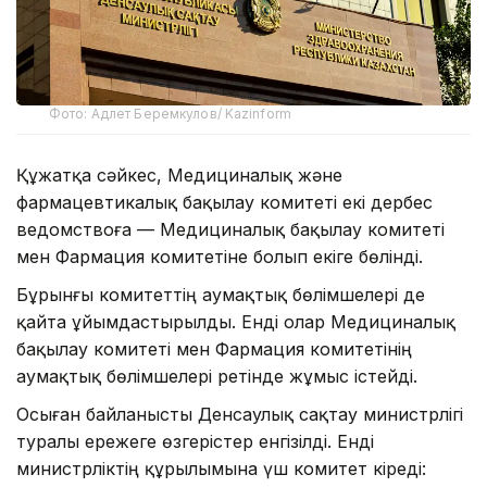
Фото: Адлет Беремкулов/ Kazinform
Құжатқа сәйкес, Медициналық және
фармацевтикалық бақылау комитеті екі дербес
ведомствоға — Медициналық бақылау комитеті
мен Фармация комитетіне болып екіге бөлінді.
Бұрынғы комитеттің аумақтық бөлімшелері де
қайта ұйымдастырылды. Енді олар Медициналық
бақылау комитеті мен Фармация комитетінің
аумақтық бөлімшелері ретінде жұмыс істейді.
Осыған байланысты Денсаулық сақтау министрлігі
туралы ережеге өзгерістер енгізілді. Енді
министрліктің құрылымына үш комитет кіреді: