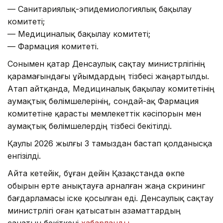
— Санитариялық-эпидемиологиялық бақылау
комитеті;
— Медициналық бақылау комитеті;
— Фармация комитеті.
Сонымен қатар Денсаулық сақтау министрлігінің
қарамағындағы ұйымдардың тізбесі жаңартылды.
Атап айтқанда, Медициналық бақылау комитетінің
аумақтық бөлімшелерінің, сондай-ақ Фармация
комитетіне қарасты мемлекеттік кәсіпорын мен
аумақтық бөлімшелердің тізбесі бекітілді.
Қаулы 2026 жылғы 3 тамыздан бастап қолданысқа
енгізілді.
Айта кетейік, бұған дейін Қазақстанда өкпе
обырын ерте анықтауға арналған жаңа скрининг
бағдарламасы іске қосылған еді. Денсаулық сақтау
министрлігі оған қатысатын азаматтардың
санатын бекіткені
хабарланды
.