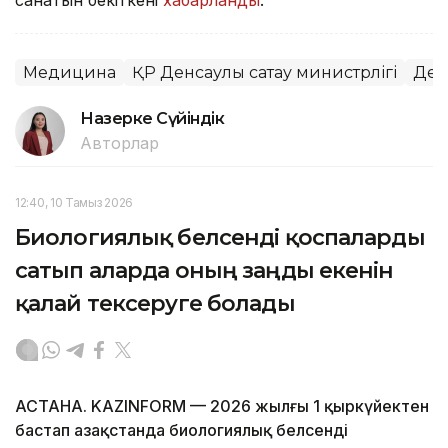
Медицина
ҚР Денсаулық сақтау министрлігі
Ден
Назерке Сүйіндік
Авторлар
12:40, 10 Тамыз 2026
Биологиялық белсенді қоспаларды
сатып аларда оның заңды екенін
қалай тексеруге болады
АСТАНА. KAZINFORM — 2026 жылғы 1 қыркүйектен
бастап Қазақстанда биологиялық белсенді