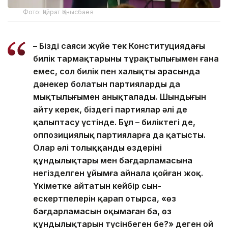
Фото: Қайрат Қонысбаев
– Біздің саяси жүйе тек Конституциядағы
билік тармақтарының тұрақтылығымен ғана
емес, сол билік пен халықтың арасында
дәнекер болатын партиялардың да
мықтылығымен анықталады. Шындығын
айту керек, біздегі партиялар әлі де
қалыптасу үстінде. Бұл – биліктегі де,
оппозициялық партияларға да қатысты.
Олар әлі толыққанды өздерінің
құндылықтары мен бағдарламасына
негізделген ұйымға айнала қойған жоқ.
Үкіметке айтатын кейбір сын-
ескертпелерін қарап отырсаң, «өз
бағдарламасын оқымаған ба, өз
құндылықтарын түсінбеген бе?» деген ой