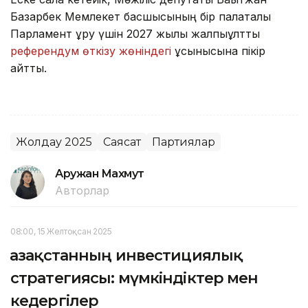
Базарбек Мемлекет басшысының бір палаталы
Парламент құру үшін 2027 жылы жалпыұлттық
референдум өткізу жөніндегі
ұсынысына пікір
айтты.
Жолдау 2025
Саясат
Партиялар
Аружан Махмут
Авторлар
08:00, 15 Желтоқсан 2025
Қазақстанның инвестициялық
стратегиясы: мүмкіндіктер мен
кедергілер