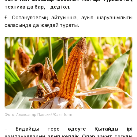
техника да бар
,
–
деді ол.
Ғ. Оспанқұловтың айтуынша, ауыл шаруашылығы
саласында да жағдай тұрақты.
Фото: Александр Павский/Kazinform
– Бидайды терең өңдеуге Қытайдың ірі
компанияларын алып келдік. Олар зауыт соғуды