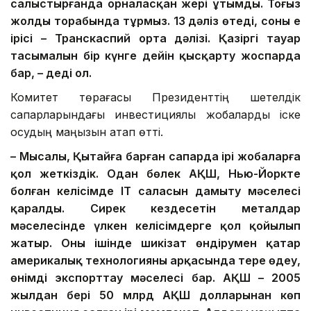
салыстырғанда орналасқан жері ұтымды. Тоғыз
жолдың торабында тұрмыз. 13 дәліз өтеді, соның ең
ірісі – Транскаспий орта дәлізі. Қазіргі тауар
тасымалын бір күнге дейін қысқарту жоспарда
бар, – деді ол.
Комитет төрағасы Президенттің шетелдік
сапарларындағы инвестициялық жобаларды іске
қосудың маңызын атап өтті.
– Мысалы, Қытайға барған сапарда ірі жобаларға
қол жеткіздік. Одан бөлек АҚШ, Нью-Йоркте
болған келісімде ІТ саласын дамыту мәселесі
қаралды. Сирек кездесетін металдар
мәселесінде үлкен келісімдерге қол қойылып
жатыр. Оның ішінде шикізат өндірумен қатар
америкалық технологияның арқасында терең өңдеу,
өнімді экспорттау мәселесі бар. АҚШ – 2005
жылдан бері 50 млрд АҚШ долларынан көп