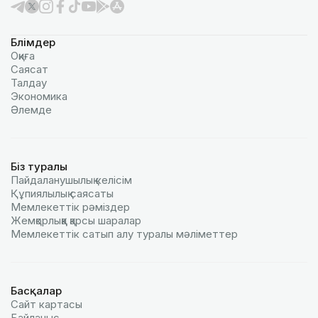
Бөлімдер
Оқиға
Саясат
Талдау
Экономика
Әлемде
Біз туралы
Пайдаланушылық келiciм
Құпиялылық саясаты
Мемлекеттік рәміздер
Жемқорлыққа қарсы шаралар
Мемлекеттік сатып алу туралы мәлiметтер
Басқалар
Сайт картасы
Байланыс