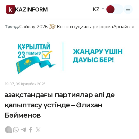
KAZINFORM
KZ
Сайлау-2026
Конституциялық реформа
Арнайы жо
Тренд:
19:37, 09 Қыркүйек 2025
Қазақстандағы партиялар әлі де
қалыптасу үстінде – Әлихан
Бәйменов