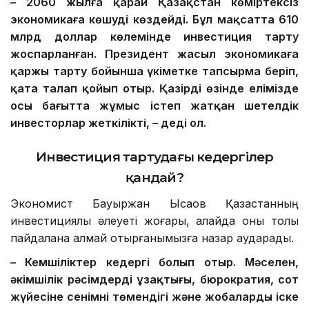
– 2060 жылға қарай Қазақстан көміртексіз
экономикаға көшуді көздейді. Бұл мақсатта 610
млрд доллар көлемінде инвестиция тарту
жоспарланған. Президент жасыл экономикаға
қаржы тарту бойынша үкіметке тапсырма беріп,
қатаң талап қойып отыр. Қазірдің өзінде елімізде
осы бағытта жұмыс істеп жатқан шетелдік
инвесторлар жеткілікті, – деді ол.
Инвестиция тартудағы кедергілер
қандай?
Экономист Бауыржан Ысқақов Қазақстанның
инвестициялық әлеуеті жоғары, алайда оны толық
пайдалана алмай отырғанымызға назар аударады.
– Кемшіліктер кедергі болып отыр. Мәселен,
әкімшілік рәсімдердің ұзақтығы, бюрократия, сот
жүйесіне сенімнің төмендігі және жобаларды іске