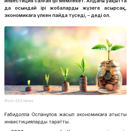
инвестиция салған ірі мемлекет. Алдағы уақытта
да осындай ірі жобаларды жүзеге асырсақ,
экономикаға үлкен пайда түседі, – деді ол.
Фото: ESG News
Ғабидолла Оспанқұлов жасыл экономикаға қатысты
инвестицияларды тарқатты.