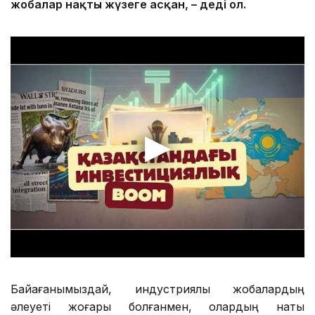
жобалар нақты жүзеге ас
қан
, – деді ол.
Байқағанымыздай, индустриялық жобалардың
әлеуеті жоғары болғанмен, олардың нақты