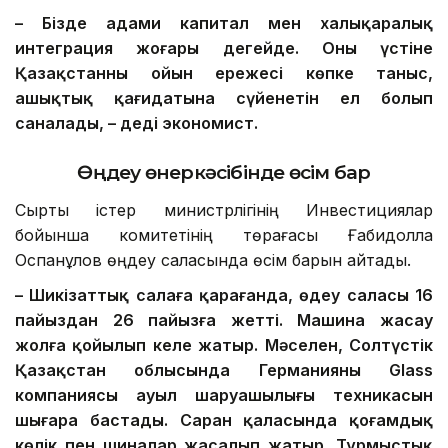
– Бізде адами капитал мен халықаралық
интеграция жоғары деңгейде. Оның үстіне
Қазақстанның ойын ережесі көпке таныс,
ашықтық қағидатына сүйенетін ел болып
саналады, – деді экономист.
Өңдеу өнеркәсібінде өсім бар
Сыртқы істер министрлігінің Инвестициялар
бойынша комитетінің төрағасы Ғабидолла
Оспанқұлов өңдеу саласында өсім барын айтады.
– Шикізаттық салаға қарағанда, өңдеу саласы 16
пайыздан 26 пайызға жетті. Машина жасау
жолға қойылып келе жатыр. Мәселен, Солтүстік
Қазақстан облысында Германияның Glass
компаниясы ауыл шаруашылығы техникасын
шығара бастады. Саран қаласында қоғамдық
көлік пен шиналар жасалып жатыр. Тұрмыстық