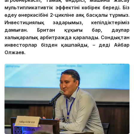
мультипликативтік эффект
ін
і көбірек береді. Біз
өңдеу өнеркәсібінің 2-цикліне аяқ басқалы тұрмыз.
Инвестициялық заңдарымыз, кепілдіктеріміз
дамыған. Британ құқығы бар, даулар
халықаралық арбитражда қаралады. Сондықтан
инвесторлар бізден қашпайды, – деді Айбар
Олжаев.