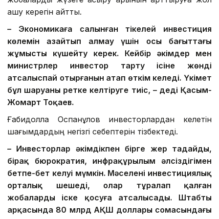
ашу керегін айтты.
– Экономикаға салынған тікелей инвестиция
көлемін азайтып алмау үшін осы бағыттағы
жұмысты күшейту керек. Кейбір әкімдер мен
министрлер инвестор тарту ісіне жөнді
атсалыспай отырғанын атап өткім келеді. Үкімет
бұл шаруаны ретке келтіруге тиіс, – деді
Қасым-
Жомарт Тоқаев.
Ғабидолла Оспанқұлов инвесторлардан келетін
шағымдардың негізгі себептерін тізбектеді.
– Инвесторлар
ә
кімдікпен бірге жер таңдайды,
бірақ бюрократия
, инфрақұрылым әлсіздігімен
бетпе-бет келуі мүмкін
.
Мәселені
инвестициялық
орталық
шешеді, олар тұралап қалған
жобаларды іске қосуға атсалысады.
Штабтың
арқасында 80 млрд АҚШ доллары сомасындағы