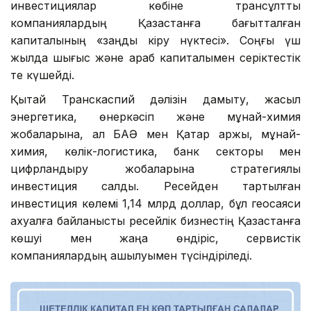
инвестициялар көбіне трансұлттық
компаниялардың Қазақстанға бағытталған
капиталының «заңды кіру нүктесі». Соңғы үш
жылда шығыс және араб капиталымен серіктестік
те күшейді.
Қытай Транскаспий дәлізін дамыту, жасыл
энергетика, өнеркәсіп және мұнай-химия
жобаларына, ал БАӘ мен Қатар қаржы, мұнай-
химия, көлік-логистика, банк секторы мен
цифрландыру жобаларына стратегиялық
инвестиция салды. Ресейден тартылған
инвестиция көлемі 1,14 млрд доллар, бұл геосаяси
ахуалға байланысты ресейлік бизнестің Қазақстанға
көшуі мен жаңа өндіріс, сервистік
компаниялардың ашылуымен түсіндіріледі.