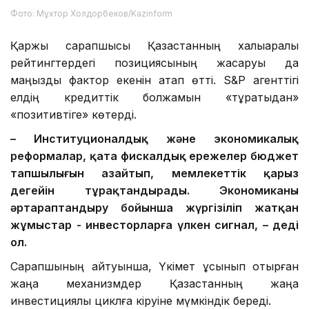
Фото: Мұхтор Холдорбеков/Kazinform
Қаржы сарапшысы Қазақстанның халықаралық
рейтингтердегі позициясының жақсаруы да
маңызды фактор екенін атап өтті. S&P агенттігі
елдің кредиттік болжамын «тұрақтыдан»
«позитивтіге» көтерді.
– Институционалдық және экономикалық
реформалар, қатаң фискалдық ережелер бюджет
тапшылығын азайтып, мемлекеттік қарыз
деңгейін тұрақтандырады. Экономиканы
әртараптандыру бойынша жүргізіліп жатқан
жұмыстар
-
инвесторларға үлкен сигнал, – деді
ол.
Сарапшының айтуынша, Үкімет ұсынып отырған
жаңа механизмдер Қазақстанның жаңа
инвестициялық циклға кіруіне мүмкіндік береді.