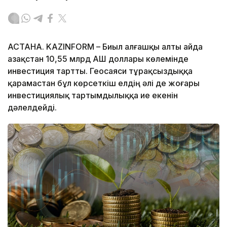
АСТАНА. KAZINFORM – Биыл алғашқы алты айда
Қазақстан 10,55 млрд АҚШ доллары көлемінде
инвестиция тартты. Геосаяси тұрақсыздыққа
қарамастан бұл көрсеткіш елдің әлі де жоғары
инвестициялық тартымдылыққа ие екенін
дәлелдейді.