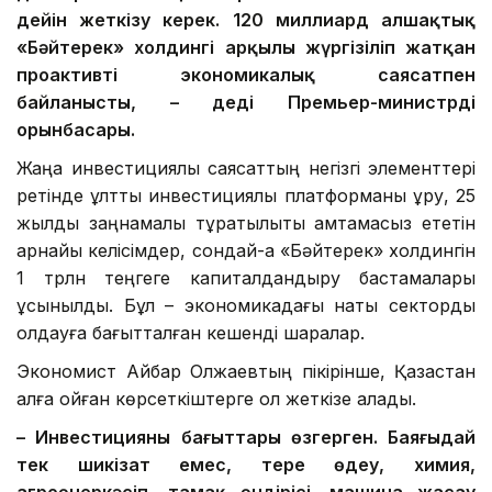
дейін жеткізу керек
. 120 миллиард алшақтық
«Бәйтерек»
холдингі
арқылы жүргізі
лі
п жатқан
проактивті экономикалық саясатпен
байланысты, – деді Премьер-министрдің
орынбасары.
Жаңа инвестициялық саясаттың негізгі элементтері
ретінде ұлттық инвестициялық платформаны құру, 25
жылдық заңнамалық тұрақтылықты қамтамасыз ететін
арнайы келісімдер, сондай-ақ «Бәйтерек» холдингін
1 трлн теңгеге капиталдандыру бастамалары
ұсынылды. Бұл – экономикадағы нақты секторды
қолдауға бағытталған кешенді шаралар.
Экономист Айбар Олжаевтың пікірінше, Қазақстан
алға қойған көрсеткіштерге қол жеткізе алады.
– Инвестицияның бағыттары өзгерген. Баяғыдай
тек шикізат емес, терең өңдеу, химия,
агроөнеркәсіп, тамақ өндірісі, машина жасау