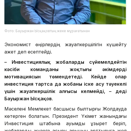
Фото: Бауыржан Ысқақовтың жеке мұрағатынан
Экономист өңірлердің жауапкершілігін күшейту
қажет деп есептейді.
– Инвестициялық жобаларды сүйемелдейтін
кәсіби команданың жоқтығы әкімдердің
мотивациясын төмендетеді. Кейде олар
инвестиция тартса да жобаның іске асу тәуекелі
үшін жауапкершілік алғысы келмейді, – деді
Бауыржан Ысқақов
.
Мәселені Мемлекет басшысы былтырғы Жолдауда
көтерген болатын. Президент Үкімет жанындағы
Инвестиция штабына ауқымды құзырет беріп,
жобаларды жүзеге асыру қарқынын арттыруға жол