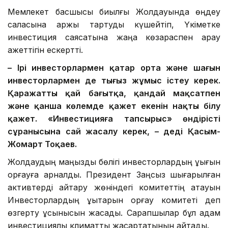
Мемлекет басшысы биылғы Жолдауында өңдеу
саласына қаржы тартуды күшейтіп, Үкіметке
инвестиция саясатына жаңа көзқараспен қарау
қажеттігін ескертті.
– Ірі инвесторлармен қатар орта және шағын
инвесторлармен де тығыз жұмыс істеу керек.
Қаражаттың қай бағытқа, қандай мақсатпен
және қанша көлемде қажет екенін нақты білу
қажет. «Инвестицияға тапсырыс» өндірістің
сұранысына сай жасалу керек, – деді
Қасым-
Жомарт Тоқаев.
Жолдаудың маңызды бөлігі инвесторлардың құқығын
қорғауға арналды. Президент Заңсыз шығарылған
активтерді қайтару жөніндегі комитеттің атауын
Инвесторлардың құқықтарын қорғау комитеті деп
өзгерту ұсынысын жасады. Сарапшылар бұл қадам
инвестициялық климатты жақсартатынын айтады.