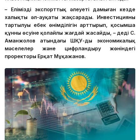
– Еліміздің экспорттық
әлеуеті
дамыған кезде
халықтың әл-ауқаты жақсарады. Инвестицияның
тартылуы еңбек өнімділігін арттырып, қосымша
құнның өсуіне қолайлы жағдай жасайды, – деді С.
Аманжолов атындағы ШҚУ-дың экономикалық
мәселелер және цифрландыру жөніндегі
проректоры Ерқат Мұқажанов.