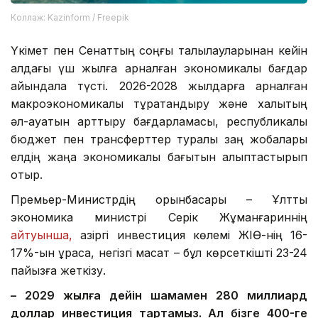
Коллаж: Kazinform / Freepik
Үкімет пен Сенаттың соңғы талқылауларынан кейін
алдағы үш жылға арналған экономикалық бағдар
айқындала түсті. 2026-2028 жылдарға арналған
макроэкономикалық тұрақтандыру және халықтың
әл-ауқатын арттыру бағдарламасы, республикалық
бюджет пен трансферттер туралы заң жобалары
елдің жаңа экономикалық бағытын қалыптастырып
отыр.
Премьер-Министрдің орынбасары – Ұлттық
экономика министрі Серік Жұманғариннің
айтуынша,
қазіргі инвестиция көлемі ЖІӨ-нің 16-
17%-ын құраса, негізгі мақсат – бұл көрсеткішті 23-24
пайызға жеткізу.
– 2029 жылға дейін
шамамен
280 миллиард
доллар инвестиция тартамыз. Ал бізге 40
0-ге