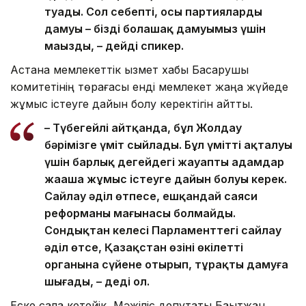
туады. Сол себепті, осы партиялардың
дамуы – біздің болашақ дамуымыз үшін
маңызды, – дейді спикер.
Астана мемлекеттік қызмет хабы Басқарушы
комитетінің төрағасы енді мемлекет жаңа жүйеде
жұмыс істеуге дайын болу керектігін айтты.
– Түбегейлі айтқанда, бұл Жолдау
бәрімізге үміт сыйлады. Бұл үміттің ақталуы
үшін барлық деңгейдегі жауапты адамдар
жаңаша жұмыс істеуге дайын болуы керек.
Сайлау әділ өтпесе, ешқандай саяси
реформаның мағынасы болмайды.
Сондықтан келесі Парламенттегі сайлау
әділ өтсе, Қазақстан өзінің өкілетті
органына сүйене отырып, тұрақты дамуға
шығады, – деді ол.
Еске сала кетейік, Мәжіліс депутаты Бақытжан