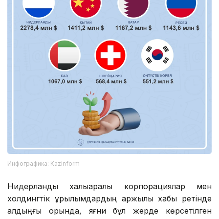
Инфографика: Kazinform
Нидерланды халықаралық корпорациялар мен
холдингтік құрылымдардың қаржылық хабы ретінде
алдыңғы орында, яғни бұл жерде көрсетілген