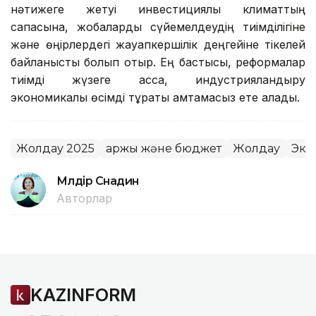
нәтижеге жетуі инвестициялық климаттың
сапасына, жобаларды сүйемелдеудің тиімділігіне
және өңірлердегі жауапкершілік деңгейіне тікелей
байланысты болып отыр. Ең бастысы, реформалар
тиімді жүзеге асса, индустрияландыру
экономикалық өсімді тұрақты қамтамасыз ете алады.
Жолдау 2025
Қаржы және бюджет
Жолдау
Эко
Мөлдір Снадин
Авторлар
KAZINFORM