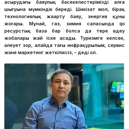
асырудағы баяулық бәсекелестеріміздің алға
шығуына мүмкіндік береді. Шикізат мол, бірақ
технологиялық жаңарту баяу, энергия құны
жоғары. Мұнай, газ, химия саласында ірі
ресурстық база бар болса да терең өңдеу
жобалары
жай іске асады
. Туризмге келсек,
әлеует зор, алайда
тағы
инфрақұрылым, сервис
және маркетинг жеткіліксіз, – деді ол.