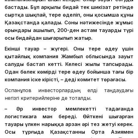
бастады. Бұл арқылы бидай тек шикізат ретінде
сыртқа шықпай, терең өңделіп, оның қосымша құны
Қазақстанда қалады. Соның нәтижесінде жұмыс
орындары ашылып, 200-ден астам тауардың түрі
осы бидайдан шығарылып жатыр.
Екінші тауар – жүгері. Оны терең өңдеу үшін
қытайлық компания Жамбыл облысында зауыт
салуды бастап кетті. Келесі жылы тапсырады.
Одан бөлек көмірді терең өңдеу бойынша тағы бір
компания
іске кірісті
, – деді комитет төрағасы.
Оспанқұлов инвесторлардың елді таңдаудағы
негізгі критерийлеріне де тоқталды.
– Әр инвестор мемлекетті таңдағанда
логистикаға мән береді. Өйткені шығарған
тауары үлкен нарыққа арзан әрі тез жетуі керек.
Осы тұрғыда Қазақстанның Орта Азиямен