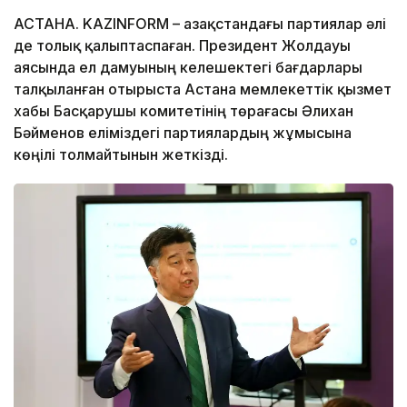
АСТАНА. KAZINFORM – Қазақстандағы партиялар әлі
де толық қалыптаспаған. Президент Жолдауы
аясында ел дамуының келешектегі бағдарлары
талқыланған отырыста Астана мемлекеттік қызмет
хабы Басқарушы комитетінің төрағасы Әлихан
Бәйменов еліміздегі партиялардың жұмысына
көңілі толмайтынын жеткізді.