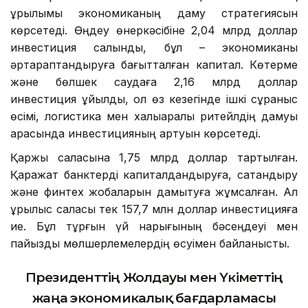
құрылымы экономиканың даму стратегиясын
көрсетеді. Өңдеу өнеркәсібіне 2,04 млрд доллар
инвестиция салынды, бұл – экономиканы
әртараптандыруға бағытталған капитал. Көтерме
және бөлшек саудаға 2,16 млрд доллар
инвестиция құйылды, ол өз кезегінде ішкі сұраныс
өсімі, логистика мен халықаралық ритейлдің дамуы
арқасында инвестицияның артуын көрсетеді.
Қаржы саласына 1,75 млрд доллар тартылған.
Қаражат банктерді капиталдандыруға, сақтандыру
және финтех жобаларын дамытуға жұмсалған. Ал
құрылыс саласы тек 157,7 млн доллар инвестицияға
ие. Бұл тұрғын үй нарығының бәсеңдеуі мен
пайыздық мөлшерлемелердің өсуімен байланысты.
Президенттің
Жолдауы мен Үкіметтің
жаңа экономикалық бағдарламасы