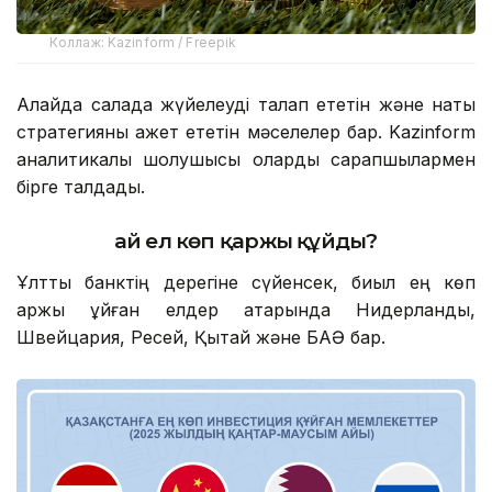
Коллаж: Kazinform / Freepik
Алайда салада жүйелеуді талап ететін және нақты
стратегияны қажет ететін мәселелер бар. Kazinform
аналитикалық шолушысы оларды сарапшылармен
бірге талдады.
Қай ел көп қаржы құйды?
Ұлттық банктің дерегіне сүйенсек, биыл ең көп
қаржы құйған елдер қатарында Нидерланды,
Швейцария, Ресей, Қытай және БАӘ бар.