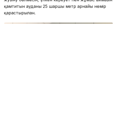
қамтитын ауданы 25 шаршы метр арнайы нөмір
қарастырылған.