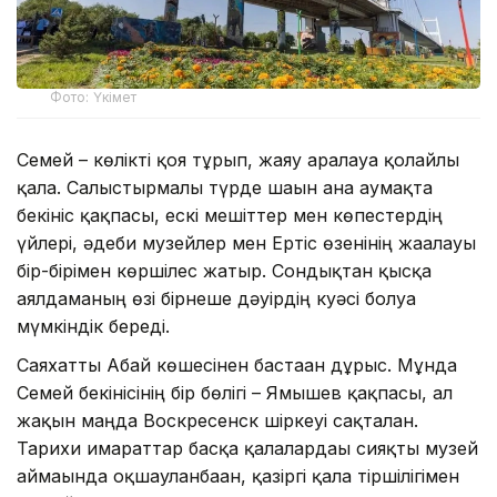
Фото: Үкімет
Семей – көлікті қоя тұрып, жаяу аралауға қолайлы
қала. Салыстырмалы түрде шағын ғана аумақта
бекініс қақпасы, ескі мешіттер мен көпестердің
үйлері, әдеби музейлер мен Ертіс өзенінің жағалауы
бір-бірімен көршілес жатыр. Сондықтан қысқа
аялдаманың өзі бірнеше дәуірдің куәсі болуға
мүмкіндік береді.
Саяхатты Абай көшесінен бастаған дұрыс. Мұнда
Семей бекінісінің бір бөлігі – Ямышев қақпасы, ал
жақын маңда Воскресенск шіркеуі сақталған.
Тарихи ғимараттар басқа қалалардағы сияқты музей
аймағында оқшауланбаған, қазіргі қала тіршілігімен