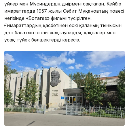
үйлер мен Мусиндердің диірмені сақталған. Кейбір
ғимараттарда 1957 жылы Сәбит Мұқановтың повесі
негізінде «Ботагөз» фильмі түсірілген.
Ғимараттардың қасбетінен ескі қаланың тынысын
дөп басатын оюлы жақтауларды, қақпалар мен
ұсақ-түйек бөлшектерді көресіз.