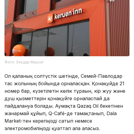
Фото: Эльдар Мақсат
Ол қаланың солтүстік шетінде, Семей-Павлодар
тас жолының бойында орналасқан. Қонақүйде 21
номер бар, күзетілетін көлік тұрағын, кір жуу және
душ қызметтерін қонақүйге орналаспай да
пайдалануға болады. Аумақта Qazaq Oil бекетінен
жанармай құйып, Q-Café-де тамақтанып, Dala
Market-тен керегіңізді сатып немесе
электромобиліңізді қуаттап ала аласыз.