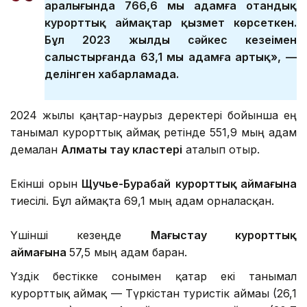
аралығында 766,6 мың адамға отандық
курорттық аймақтар қызмет көрсеткен.
Бұл 2023 жылдың сәйкес кезеңімен
салыстырғанда 63,1 мың адамға артық», —
делінген хабарламада.
2024 жылғы қаңтар-наурыз деректері бойынша ең
танымал курорттық аймақ ретінде 551,9 мың адам
демалған
Алматы тау кластері
аталып отыр.
Екінші орын
Щучье-Бурабай
курорттық аймағына
тиесілі. Бұл аймақта 69,1 мың адам орналасқан.
Үшінші кезеңде
Маңғыстау курорттық
аймағына
57,5 мың адам барған.
Үздік бестікке сонымен қатар екі танымал
курорттық аймақ — Түркістан туристік аймағы (26,1