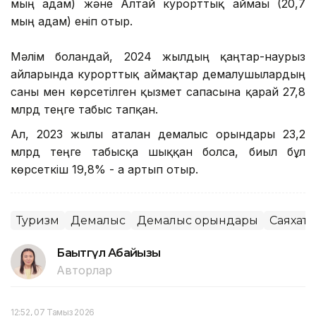
мың адам) және Алтай курорттық аймағы (20,7
мың адам) еніп отыр.
Мәлім болғандай, 2024 жылдың қаңтар-наурыз
айларында курорттық аймақтар демалушылардың
саны мен көрсетілген қызмет сапасына қарай 27,8
млрд теңге табыс тапқан.
Ал, 2023 жылы аталған демалыс орындары 23,2
млрд теңге табысқа шыққан болса, биыл бұл
көрсеткіш 19,8% - ға артып отыр.
Туризм
Демалыс
Демалыс орындары
Саяхат
Бақытгүл Абайқызы
Авторлар
12:52, 07 Тамыз 2026