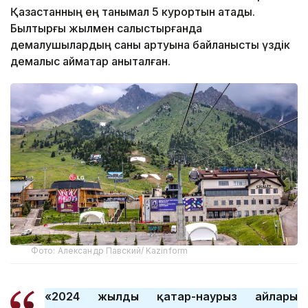
Қазақстанның ең танымал 5 курортын атады.
Былтырғы жылмен салыстырғанда
демалушылардың саны артуына байланысты үздік
демалыс аймақтар анықталған.
Фото: Александр Павский/ Kazinform
«2024 жылдың қаңтар-наурыз айлары