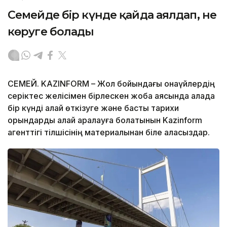
Семейде бір күнде қайда аялдап, не
көруге болады
СЕМЕЙ. KAZINFORM – Жол бойындағы қонақүйлердің
серіктес желісімен бірлескен жоба аясында қалада
бір күнді қалай өткізуге және басты тарихи
орындарды қалай аралауға болатынын Kazinform
агенттігі тілшісінің материалынан біле аласыздар.