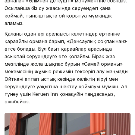
арналған «Өлімнен де күшті» монументіне соғыңыз.
Осылайша біз су жағасында серуендеп қана
қоймай, тыныштықта ой қорытуға мүмкіндік
аламыз.
Қаланы одан әрі аралағысы келетіндер ертеңіне
қарағайлы орманға барып, «Денсаулық соқпағынан»
өтсе болады. Бұл бағыт қарағайлар арасында
асықпай серуендеуге өте қолайлы. Бірақ жаз
мезгілінде жолға шықпас бұрын «Семей орманы»
мекемесінің жұмыс режимін тексеріп алу маңызды.
Өйткені аптап ыстық кезінде көліктің кіруі мен
серуендеуге уақытша шектеу қойылуы мүмкін. Ал
түнеу үшін Keruen Inn қонақүйін таңдасаңыз,
өкінбейсіз.