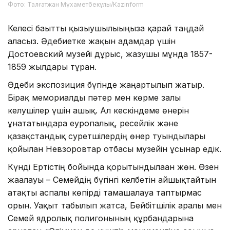
Фото: Талғатжан Мұхаметбекұлы/Кazinform
Келесі бағытты қызығушылығыңызға қарай таңдай
аласыз. Әдебиетке жақын адамдар үшін
Достоевский музейі дұрыс, жазушы мұнда 1857-
1859 жылдары тұрған.
Әдеби экспозиция бүгінде жаңартылып жатыр.
Бірақ мемориалды пәтер мен көрме залы
келушілер үшін ашық. Ал кескіндеме өнерін
ұнататындарға еуропалық, ресейлік және
қазақстандық суретшілердің өнер туындылары
қойылған Невзоровтар отбасы музейін ұсынар едік.
Күнді Ертістің бойында қорытындылаған жөн. Өзен
жағалауы – Семейдің бүгінгі келбетін айшықтайтын
атақты аспалы көпірді тамашалауға таптырмас
орын. Уақыт табылып жатса, Бейбітшілік аралы мен
Семей ядролық полигонының құрбандарына