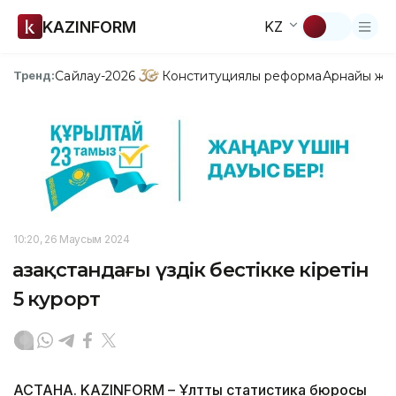
KAZINFORM
KZ
Сайлау-2026
Конституциялық реформа
Арнайы жо
Тренд:
10:20, 26 Маусым 2024
Қазақстандағы үздік бестікке кіретін
5 курорт
АСТАНА. KAZINFORM – Ұлттық статистика бюросы