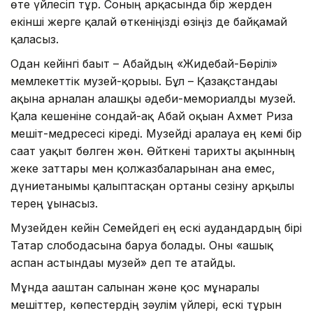
өте үйлесіп тұр. Соның арқасында бір жерден
екінші жерге қалай өткеніңізді өзіңіз де байқамай
қаласыз.
Одан кейінгі бағыт – Абайдың «Жидебай-Бөрілі»
мемлекеттік музей-қорығы. Бұл – Қазақстандағы
ақынға арналған алғашқы әдеби-мемориалды музей.
Қала кешеніне сондай-ақ Абай оқыған Ахмет Риза
мешіт-медресесі кіреді. Музейді аралауға ең кемі бір
сағат уақыт бөлген жөн. Өйткені тарихты ақынның
жеке заттары мен қолжазбаларынан ғана емес,
дүниетанымы қалыптасқан ортаны сезіну арқылы
терең ұғынасыз.
Музейден кейін Семейдегі ең ескі аудандардың бірі
Татар слободасына баруға болады. Оны «ашық
аспан астындағы музей» деп те атайды.
Мұнда ағаштан салынған және қос мұнаралы
мешіттер, көпестердің зәулім үйлері, ескі тұрғын