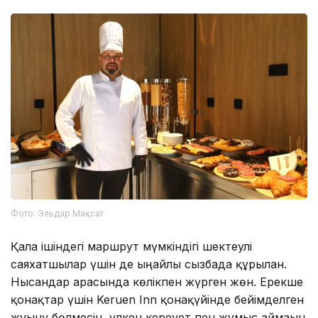
Фото: Эльдар Мақсат
Қала ішіндегі маршрут мүмкіндігі шектеулі
саяхатшылар үшін де ыңғайлы сызбада құрылған.
Нысандар арасында көлікпен жүрген жөн. Ерекше
қонақтар үшін Keruen Inn қонақүйінде бейімделген
жуыну бөлмесін, үлкен кереует пен жұмыс аймағын