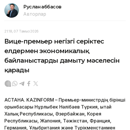
Руслан Ғаббасов
Авторлар
21:18, 07 Тамыз 2026
Вице-премьер негізгі серіктес
елдермен экономикалық
байланыстарды дамыту мәселесін
қарады
АСТАНА. KAZINFORM – Премьер-министрдің бірінші
орынбасары Нұрлыбек Нәлібаев Түркия, Қытай
Халық Республикасы, Әзербайжан, Корея
Республикасы, Жапония, Тәжікстан, Франция,
Германия, Ұлыбритания және Түрікменстанмен