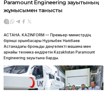
Paramount Engineering зауытының
жұмысымен танысты
АСТАНА. KAZINFORM — Премьер-министрдің
бірінші орынбасары Нұрлыбек Нәлібаев
Астанадағы броньды дөңгелекті машина мен
арнайы техника өндіретін Kazakhstan Paramount
Engineering зауытына барды.