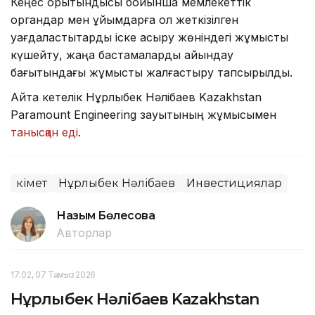
Кеңес қорытындысы бойынша мемлекеттік
органдар мен ұйымдарға қол жеткізілген
уағдаластықтарды іске асыру жөніндегі жұмысты
күшейту, жаңа бастамаларды айқындау
бағытындағы жұмысты жалғастыру тапсырылды.
Айта кетелік Нұрлыбек Нәлібаев Kazakhstan
Paramount Engineering зауытының жұмысымен
танысқан еді
.
Үкімет
Нұрлыбек Нәлібаев
Инвестициялар
Назым Бөлесова
Авторлар
17:02, 07 Тамыз 2026
Нұрлыбек Нәлібаев Kazakhstan