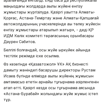
аралығында енгізілді. Енді басқа да республикалық
маңыздағы жолдарда ақылы жүйені енгізу
жұмыстары жүргізілуде. Қазіргі уақытта Алматы-
Қорғас, Астана-Теміртау және Алматы-Қапшағай
автожолдарының учаскелерінде ақы төлеу жүйесін
енгізу жұмыстары атқарылып жатыр», - деді ҚР
ИДМ Көлік комитеті төрағасының орынбасары
Дәурен Сәбитов.
Белгілі болғандай, осы жүйе қыркүйек айында
тестілік режімде іске қосылмақ.
Өз кезегінде «Қазавтожол» ҰК» АҚ бизнесті
дамыту жөніндегі басқарушы директоры Рустам
Исаев бүгінде елімізде ақылы жүйенің жұмысын
қамтамасыз ететін арнайы тұғырнама әзірленгенін
атап өтті. Қазіргі кезде осы тұғырнама аясында
«Астана-Бурабай» жолындағы жүйе жүмыс істеп
тұр.