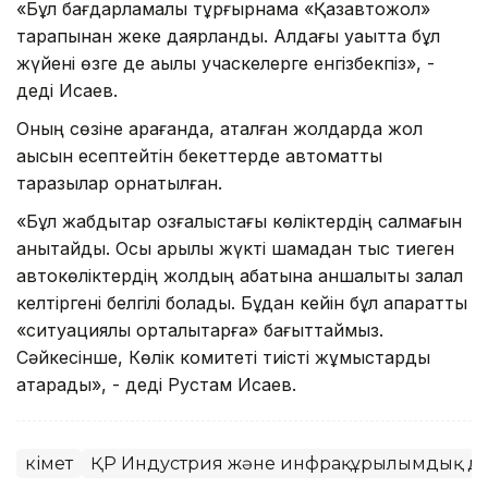
«Бұл бағдарламалық тұрғырнама «Қазавтожол»
тарапынан жеке даярланды. Алдағы уақытта бұл
жүйені өзге де ақылы учаскелерге енгізбекпіз», -
деді Исаев.
Оның сөзіне қарағанда, аталған жолдарда жол
ақысын есептейтін бекеттерде автоматты
таразылар орнатылған.
«Бұл жабдықтар қозғалыстағы көліктердің салмағын
анықтайды. Осы арқылы жүкті шамадан тыс тиеген
автокөліктердің жолдың қабатына қаншалықты залал
келтіргені белгілі болады. Бұдан кейін бұл ақпаратты
«ситуациялық орталықтарға» бағыттаймыз.
Сәйкесінше, Көлік комитеті тиісті жұмыстарды
атқарады», - деді Рустам Исаев.
Үкімет
ҚР Индустрия және инфрақұрылымдық да