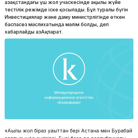
Қазақстандағы үш жол учаскесінде ақылы жүйе
тестілік режімде іске қосылады. Бұл туралы бүгін
Инвестициялар және даму министрлігінде өткен
баспасөз мәслихатында мәлім болды, деп
хабарлайды ҚазАқпарат.
«Ақылы жол біраз уақыттан бері Астана мен Бурабай