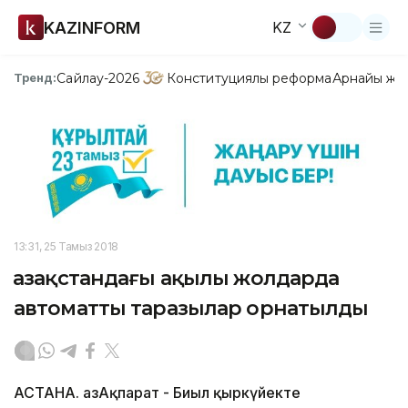
KAZINFORM
KZ
Сайлау-2026
Конституциялық реформа
Арнайы жо
Тренд:
13:31, 25 Тамыз 2018
Қазақстандағы ақылы жолдарда
автоматты таразылар орнатылды
АСТАНА. ҚазАқпарат - Биыл қыркүйекте