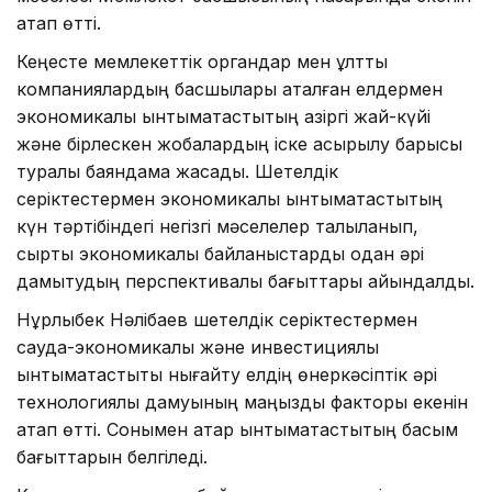
атап өтті.
Кеңесте мемлекеттік органдар мен ұлттық
компаниялардың басшылары аталған елдермен
экономикалық ынтымақтастықтың қазіргі жай-күйі
және бірлескен жобалардың іске асырылу барысы
туралы баяндама жасады. Шетелдік
серіктестермен экономикалық ынтымақтастықтың
күн тәртібіндегі негізгі мәселелер талқыланып,
сыртқы экономикалық байланыстарды одан әрі
дамытудың перспективалы бағыттары айқындалды.
Нұрлыбек Нәлібаев шетелдік серіктестермен
сауда-экономикалық және инвестициялық
ынтымақтастықты нығайту елдің өнеркәсіптік әрі
технологиялық дамуының маңызды факторы екенін
атап өтті. Сонымен қатар ынтымақтастықтың басым
бағыттарын белгіледі.