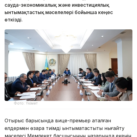
сауда-экономикалық және инвестициялық
ынтымақтастық мәселелері бойынша кеңес
өткізді.
Фото: Үкімет
Отырыс барысында вице-премьер аталған
елдермен өзара тиімді ынтымақтастықты нығайту
мәселесі Мемлекет басшысының назарында екенін