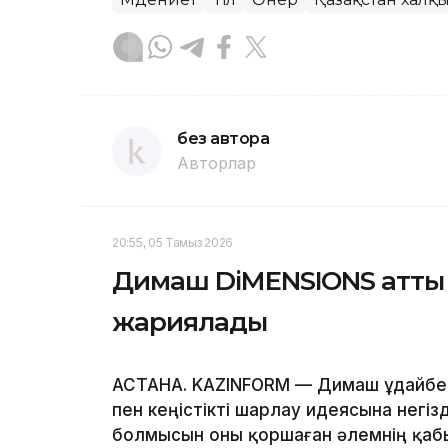
без автора
Авторлар
20:55, 05 Тамыз 2026
Димаш DiMENSIONS атты 
жариялады
АСТАНА. KAZINFORM — Димаш Құдайбе
пен кеңістікті шарлау идеясына негіз
болмысын оны қоршаған әлемнің қаб