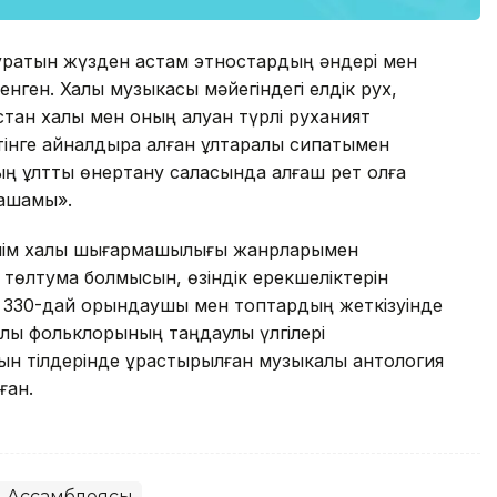
тұратын жүзден астам этностардың әндері мен
нген. Халық музыкасы мәйегіндегі елдік рух,
стан халқы мен оның алуан түрлі руханият
 тінге айналдыра алған ұлтаралық сипатымен
 ұлттық өнертану саласында алғаш рет қолға
ақшамы».
бөлім халық шығармашылығы жанрларымен
төлтума болмысын, өзіндік ерекшеліктерін
аға 330-дай орындаушы мен топтардың жеткізуінде
лық фольклорының таңдаулы үлгілері
ын тілдерінде құрастырылған музыкалық антология
ған.
ы Ассамблеясы