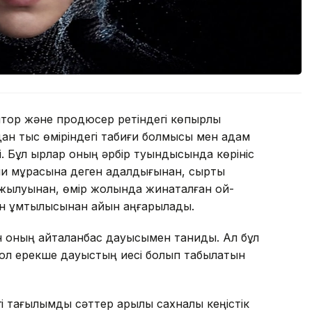
ор және продюсер ретіндегі көпқырлы
дан тыс өміріндегі табиғи болмысы мен адам
. Бұл қырлар оның әрбір туындысында көрініс
ни мұрасына деген адалдығынан, сыртқы
ылуынан, өмір жолында жинақталған ой-
ген ұмтылысынан айқын аңғарылады.
ның қайталанбас дауысымен таниды. Ал бұл
 сол ерекше дауыстың иесі болып табылатын
і тағылымды сәттер арқылы сахналық кеңістік