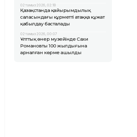
02 тамыз 2026, 02:18
Қазақстанда қайырымдылық
саласындағы құрметті атаққа құжат
қабылдау басталады
02 тамыз 2026, 00:07
Ұлттық өнер музейінде Сахи
Романовтың 100 жылдығына
арналған көрме ашылды