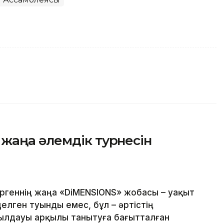
жаңа әлемдік турнесін
ргеннің жаңа «DiMENSIONS» жобасы – уақыт
делген туынды емес, бұл – әртістің
ылдауы арқылы танытуға бағытталған