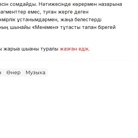
йнесін сомдайды. Нәтижесінде көрермен назарына
агменттер емес, туған жерге деген
өмірлік ұстанымдармен, жаңа белестерді
ың шынайы «Менімен» тұтастық тапқан бірегей
жарыққа шыққаны туралы
жазған едік
.
н
Өнер
Музыка