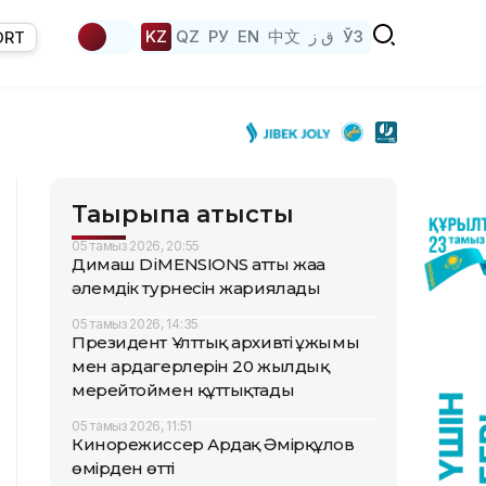
KZ
QZ
РУ
EN
中文
ق ز
ЎЗ
ORT
Тақырыпқа қатысты
05 тамыз 2026, 20:55
Димаш DiMENSIONS атты жаңа
әлемдік турнесін жариялады
05 тамыз 2026, 14:35
Президент Ұлттық архивтің ұжымы
мен ардагерлерін 20 жылдық
мерейтоймен құттықтады
05 тамыз 2026, 11:51
Кинорежиссер Ардақ Әмірқұлов
өмірден өтті