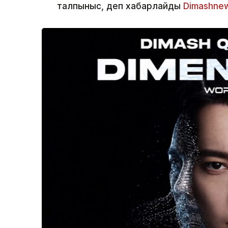
талпыныс, деп хабарлайды
Dimashne