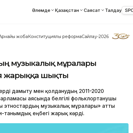
Әлемде
Қазақстан
Саясат
Талдау
SP
Арнайы жоба
Конституциялық реформа
Сайлау-2026
дың музыкалық мұралары
я жарыққа шықты
лдерді дамыту мен қолданудың 2011-2020
дарламасы аясында белгілі фольклортанушы
ағы этностардың музыкалық мұралары» атты
-танымдық еңбегі жарық көрді.