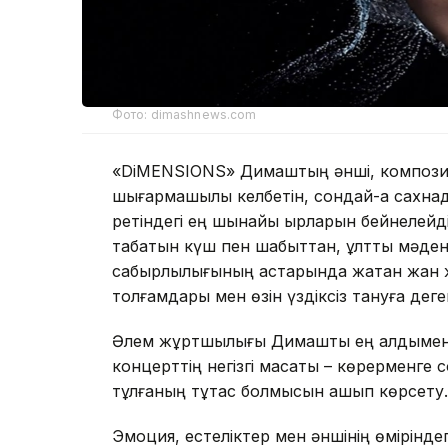
Фото: dimashnews.com
«DiMENSIONS» Димаштың әнші, композит
шығармашылық келбетін, сондай-ақ сахна
ретіндегі ең шынайы қырларын бейнелейді
табатын күш пен шабыттан, ұлттық мәде
сабырлылығының астарында жатқан жан ж
толғамдары мен өзін үздіксіз тануға де
Әлем жұртшылығы Димашты ең алдымен о
концерттің негізгі мақсаты – көрерменге
тұлғаның тұтас болмысын ашып көрсету.
Эмоция, естеліктер мен әншінің өміріндег