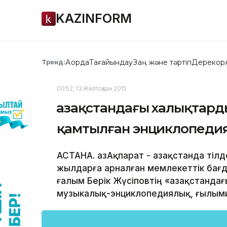
KAZINFORM
Ақорда
Тағайындау
Заң және тәртіп
Дерекқор
Тренд:
00:52, 13 Желтоқсан 2015
Қазақстандағы халықтар
қамтылған энциклопеди
АСТАНА. ҚазАқпарат - Қазақстанда ті
жылдарға арналған мемлекеттік бағ
ғалым Берік Жүсіповтің «Қазақстанд
музыкалық-энциклопедиялық, ғылыми