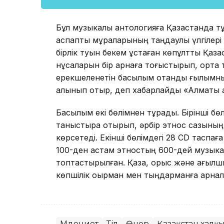
Бұл музыкалық антологияға Қазақстанда 
аспаптық мұраларының таңдаулы үлгілері е
бірлік туын бекем ұстаған көпұлтты Қазақ
нұсқаларын бір арнаға тоғыстырып, ортақ
ерекшеленетін басылым отандық ғылымның
алынып отыр, деп хабарлайды «Алматы 
Басылым екі бөлімнен тұрады. Бірінші 
таныстыра отырып, әрбір этнос сазының 
көрсетеді. Екінші бөлімдегі 28 CD тасп
100-ден астам этностың 600-дей музыка
топтастырылған. Қазақ, орыс және ағылш
көпшілік оқырман мен тыңдарманға арнал
Мәдениет
Тіл
Өнер
Қазақстан халқ