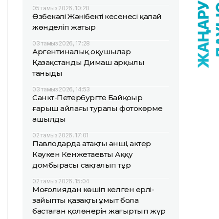
05 тамыз 2026, 10:20
Өзбекәлі Жәнібектің кесенесі қалай
жөнделіп жатыр
03 тамыз 2026, 17:28
Аргентиналық оқушылар
Қазақстанды Димаш арқылы
таныды
03 тамыз 2026, 14:53
Санкт-Петербургте Байқоңыр
ғарыш айлағы туралы фотокөрме
ашылды
02 тамыз 2026, 17:01
Павлодарда атақты әнші, актер
Кәукен Кенжетаевтың Аққу
домбырасы сақталып тұр
02 тамыз 2026, 15:04
Моңғолиядан көшіп келген ерлі-
зайыпты қазақтың ұмыт бола
бастаған қолөнерін жаңғыртып жүр