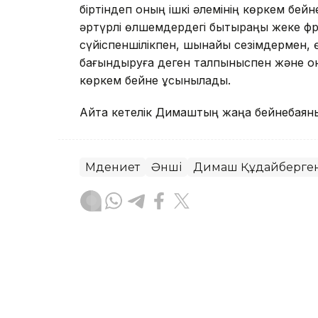
біртіндеп оның ішкі әлемінің көркем бе
әртүрлі өлшемдердегі бытыраңқы жеке фр
сүйіспеншілікпен, шынайы сезімдермен, 
бағындыруға деген талпыныспен және он
көркем бейне ұсынылады.
Айта кетелік Димаштың жаңа бейнебаяны 
Мәдениет
Әнші
Димаш Құдайберге
Назым Бөлесова
Авторлар