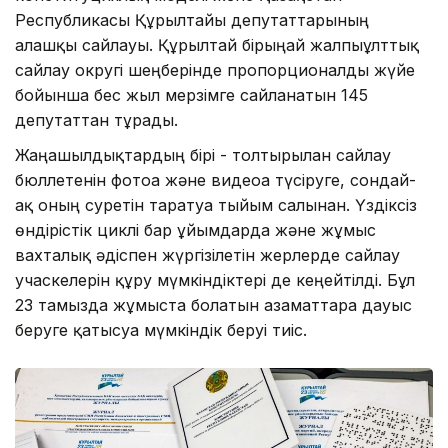
Республикасы Құрылтайы депутаттарының
алғашқы сайлауы. Құрылтай бірыңғай жалпыұлттық
сайлау округі шеңберінде пропорционалды жүйе
бойынша бес жыл мерзімге сайланатын 145
депутаттан тұрады.
Жаңашылдықтардың бірі - толтырылған сайлау
бюллетенін фотоға және видеоға түсіруге, сондай-
ақ оның суретін таратуға тыйым салынған. Үздіксіз
өндірістік циклі бар ұйымдарда және жұмыс
вахталық әдіспен жүргізілетін жерлерде сайлау
учаскелерін құру мүмкіндіктері де кеңейтілді. Бұл
23 тамызда жұмыста болатын азаматтарға дауыс
беруге қатысуға мүмкіндік беруі тиіс.