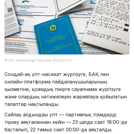
Фото: Александр Павский /Kazinform
Сондай-ақ үгіт-насихат жүргізуге, БАҚ пен
онлайн-платформа пайдаланушыларының
қызметіне, қоғамдық пікірге сауалнама жүргізуге
және олардың нәтижелерін жариялауға қойылатын
талаптар нақтыланды.
Сайлау алдындағы үгіт — партиялық тізімдерді
тіркеу аяқталғаннан кейін — 23 шілде сағат 18:00-де
басталып, 22 тамыз сағат 00:00-де аяқталды.