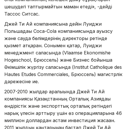
шешудегі таптырмайтын маман етеді», -дейді
Тассос Ситсас.
Джей Ти Ай компаниясына дейін Луиджи
Польшадағы Coca-Cola компаниясында ауызсу
және сауда бөлімдерінің директоры ретінде
қызмет атқарған. Сонымен қатар, Луиджи
менеджмент саласында (Vlaamse Ekonomishe
Hogeschool, Брюссель) және Бизнес бойынша
Әкімшілік жүргізу саласында (Institut Catholique des
Hautes Etudes Commerciales, Брюссель) магистрлік
дәрежесіне ие.
2007-2010 жылдар аралығында Джей Ти Ай
компаниясы Қазақстанның Орталық Азиядағы
өндірістік және экспорттық орталық ретіндегі
нарық үлесін арттыру үшін өз операцияларына 46
миллион доллардан астам инвестиция жасаған.
2011 жылдың қаңтарынан бастап Джей Ти Ай