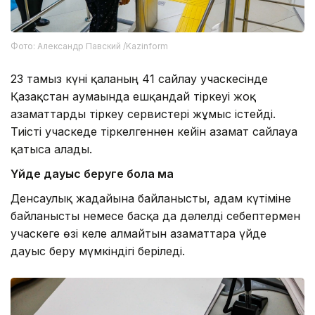
Фото: Александр Павский /Kazinform
23 тамыз күні қаланың 41 сайлау учаскесінде
Қазақстан аумағында ешқандай тіркеуі жоқ
азаматтарды тіркеу сервистері жұмыс істейді.
Тиісті учаскеде тіркелгеннен кейін азамат сайлауға
қатыса алады.
Үйде дауыс беруге бола ма
Денсаулық жағдайына байланысты, адам күтіміне
байланысты немесе басқа да дәлелді себептермен
учаскеге өзі келе алмайтын азаматтарға үйде
дауыс беру мүмкіндігі беріледі.