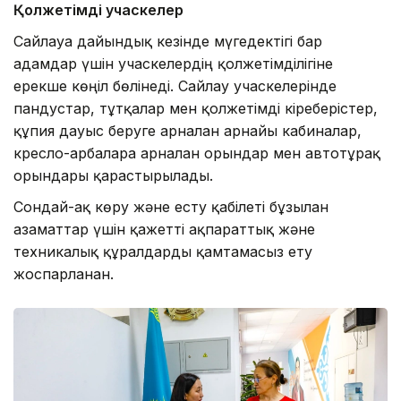
Қолжетімді учаскелер
Сайлауға дайындық кезінде мүгедектігі бар
адамдар үшін учаскелердің қолжетімділігіне
ерекше көңіл бөлінеді. Сайлау учаскелерінде
пандустар, тұтқалар мен қолжетімді кіреберістер,
құпия дауыс беруге арналған арнайы кабиналар,
кресло-арбаларға арналған орындар мен автотұрақ
орындары қарастырылады.
Сондай-ақ көру және есту қабілеті бұзылған
азаматтар үшін қажетті ақпараттық және
техникалық құралдарды қамтамасыз ету
жоспарланған.