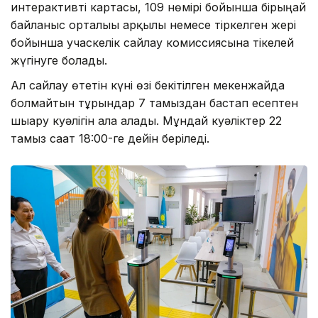
интерактивті картасы, 109 нөмірі бойынша бірыңғай
байланыс орталығы арқылы немесе тіркелген жері
бойынша учаскелік сайлау комиссиясына тікелей
жүгінуге болады.
Ал сайлау өтетін күні өзі бекітілген мекенжайда
болмайтын тұрғындар 7 тамыздан бастап есептен
шығару куәлігін ала алады. Мұндай куәліктер 22
тамыз сағат 18:00-ге дейін беріледі.