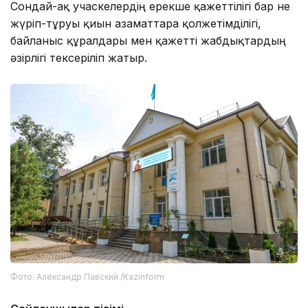
Сондай-ақ учаскелердің ерекше қажеттілігі бар не
жүріп-тұруы қиын азаматтарға қолжетімділігі,
байланыс құралдары мен қажетті жабдықтардың
әзірлігі тексеріліп жатыр.
Фото: Александр Павский /Kazinform