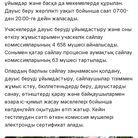
ұйымдар және басқа да мекемелерде құрылған.
Дауыс беру жергілікті уақыт бойынша сағат 07:00-
ден 20:00-ге дейін жалғасады.
Учаскелерде дауыс беруді ұйымдастыру және оны
өткізу жұмыстарымен учаскелік сайлау
комиссияларының 4 658 мүшесі айналысады.
Сонымен қатар сайлау процесіне аумақтық сайлау
комиссияларының 63 мүшесі тартылады.
Олардың барлығы сайлау заңнамасын қолдану,
дауыс беруді ұйымдастыру, сайлаушылар тізімімен
жұмыс істеу, бюллетеньдерді беру, дауыстарды
санау, өтініштерді қарау және байқаушылармен
өзара іс-қимыл жасау мәселелері бойынша
көпдеңгейлі оқытудан өтіп жатыр. Кейін
тестілеуден сәтті өткен комиссия мүшелері
электронды сертификат алады.