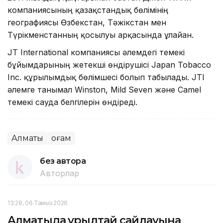
компаниясының қазақстандық бөлімінің
географиясы Өзбекстан, Тәжікстан мен
Түрікменстанның қосылуы арқасында ұлғайған.
JT International компаниясы әлемдегі темекі
бұйымдарының жетекші өндірушісі Japan Tobacco
Inc. құрылымдық бөлімшесі болып табылады. JTI
әлемге танымал Winston, Mild Seven және Camel
темекі сауда белгілерін өндіреді.
Алматы
Қоғам
без автора
Авторлар
13:28, 06 Тамыз 2026
Алматыда Құрылтай сайлауына