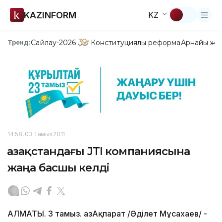
KAZINFORM
KZ
Сайлау-2026
Конституциялық реформа
Арнайы жо
Тренд:
14:58, 03 Тамыз 2011
Қазақстандағы JTI компаниясына
жаңа басшы келді
АЛМАТЫ. 3 тамыз. ҚазАқпарат /Әділет Мұсахаев/ -