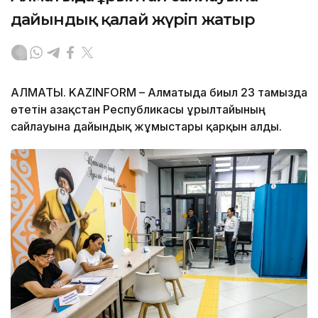
дайындық қалай жүріп жатыр
АЛМАТЫ. KAZINFORM – Алматыда биыл 23 тамызда
өтетін Қазақстан Республикасы Құрылтайының
сайлауына дайындық жұмыстары қарқын алды.