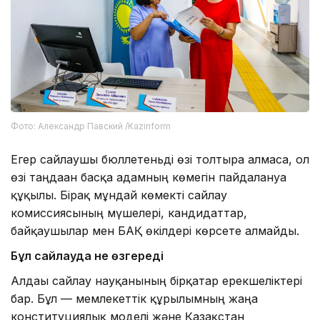
Фото: Александр Павский /Kazinform
Егер сайлаушы бюллетеньді өзі толтыра алмаса, ол
өзі таңдаған басқа адамның көмегін пайдалануға
құқылы. Бірақ мұндай көмекті сайлау
комиссиясының мүшелері, кандидаттар,
байқаушылар мен БАҚ өкілдері көрсете алмайды.
Бұл сайлауда не өзгереді
Алдағы сайлау науқанының бірқатар ерекшеліктері
бар. Бұл — мемлекеттік құрылымның жаңа
конституциялық моделі және Қазақстан