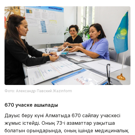
Фото: Александр Павский /Kazinform
670 учаске ашылады
Дауыс беру күні Алматыда 670 сайлау учаскесі
жұмыс істейді. Оның 73-і азаматтар уақытша
болатын орындарында, оның ішінде медициналық