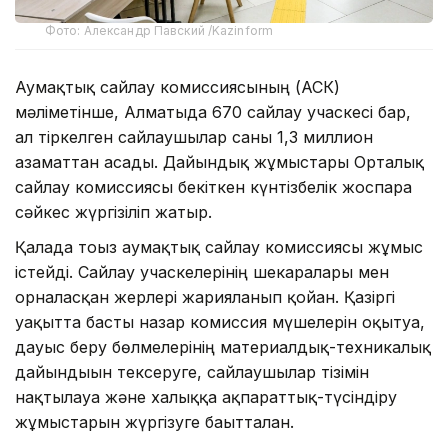
Фото: Александр Павский /Kazinform
Аумақтық сайлау комиссиясының (АСК)
мәліметінше, Алматыда 670 сайлау учаскесі бар,
ал тіркелген сайлаушылар саны 1,3 миллион
азаматтан асады. Дайындық жұмыстары Орталық
сайлау комиссиясы бекіткен күнтізбелік жоспарға
сәйкес жүргізіліп жатыр.
Қалада тоғыз аумақтық сайлау комиссиясы жұмыс
істейді. Сайлау учаскелерінің шекаралары мен
орналасқан жерлері жарияланып қойған. Қазіргі
уақытта басты назар комиссия мүшелерін оқытуға,
дауыс беру бөлмелерінің материалдық-техникалық
дайындығын тексеруге, сайлаушылар тізімін
нақтылауға және халыққа ақпараттық-түсіндіру
жұмыстарын жүргізуге бағытталған.