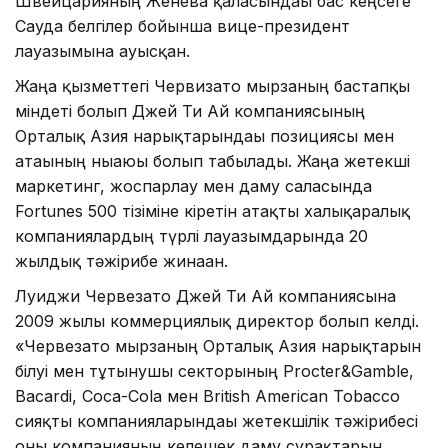
Швейцарияның Женева қаласындағы бас кеңсеге
Сауда белгілер бойынша вице-президент
лауазымына ауысқан.
Жаңа қызметтегі Червизато мырзаның бастапқы
міндеті болып Джей Ти Ай компаниясының
Орталық Азия нарықтарындағы позициясы мен
атағының нығаюы болып табылады. Жаңа жетекші
маркетинг, жоспарлау мен даму саласында
Fortunes 500 тізіміне кіретін атақты халықаралық
компаниялардың түрлі лауазымдарында 20
жылдық тәжірибе жинаған.
Луиджи Червезато Джей Ти Ай компаниясына
2009 жылы коммерциялық директор болып келді.
«Червезато мырзаның Орталық Азия нарықтарын
білуі мен тұтынушы секторының Procter&Gamble,
Bacardi, Coca-Cola мен British American Tobacco
сияқты компанияларындағы жетекшілік тәжірибесі
оны компанияның келешек даму сұрақтарын