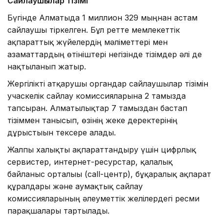
Сайлаушылар тізімі
Бүгінде Алматыда 1 миллион 329 мыңнан астам
сайлаушы тіркелген. Бұл ретте мемлекеттік
ақпараттық жүйелердің мәліметтері мен
азаматтардың өтініштері негізінде тізімдер әлі де
нақтыланып жатыр.
Жергілікті атқарушы органдар сайлаушылар тізімін
учаскелік сайлау комиссияларына 2 тамызда
тапсырған. Алматылықтар 7 тамыздан бастап
тізіммен танысып, өзінің жеке деректерінің
дұрыстығын тексере алады.
Жалпы халықты ақпараттандыру үшін цифрлық
сервистер, интернет-ресурстар, қалалық
байланыс орталығы (call-центр), бұқаралық ақпарат
құралдары және аумақтық сайлау
комиссияларының әлеуметтік желілердегі ресми
парақшалары тартылады.