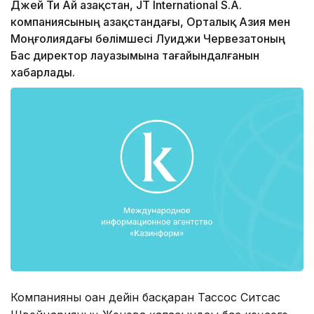
Джей Ти Ай Қазақстан, JT International S.A.
компаниясының Қазақстандағы, Орталық Азия мен
Моңғолиядағы бөлімшесі Луиджи Червезатоның
Бас директор лауазымына тағайындалғанын
хабарлады.
Компанияны оған дейін басқарған Тассос Ситсас