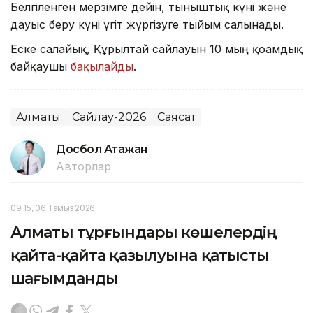
Белгіленген мерзімге дейін, тыныштық күні және
дауыс беру күні үгіт жүргізуге тыйым салынады.
Еске салайық, Құрылтай сайлауын 10 мың қоғамдық
байқаушы
бақылайды
.
Алматы
Сайлау-2026
Саясат
Досбол Атажан
Авторлар
09:15, 06 Тамыз 2026
Алматы тұрғындары көшелердің
қайта-қайта қазылуына қатысты
шағымданды