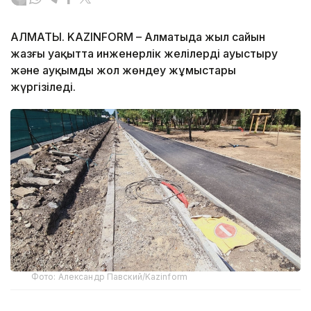
АЛМАТЫ. KAZINFORM – Алматыда жыл сайын
жазғы уақытта инженерлік желілерді ауыстыру
және ауқымды жол жөндеу жұмыстары
жүргізіледі.
Фото: Александр Павский/Kazinform