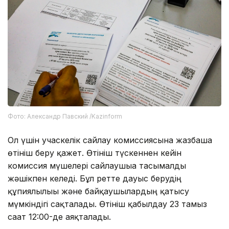
Фото: Александр Павский /Kazinform
Ол үшін учаскелік сайлау комиссиясына жазбаша
өтініш беру қажет. Өтініш түскеннен кейін
комиссия мүшелері сайлаушыға тасымалды
жәшікпен келеді. Бұл ретте дауыс берудің
құпиялылығы және байқаушылардың қатысу
мүмкіндігі сақталады. Өтініш қабылдау 23 тамыз
сағат 12:00-де аяқталады.