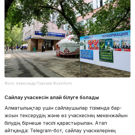
Фото: Александр Павский /Kazinform
Сайлау учаскесін қалай білуге болады
Алматылықтар үшін сайлаушылар тізімінде бар-
жоғын тексерудің және өз учаскесінің мекенжайын
білудің бірнеше тәсілі қарастырылған. Атап
айтқанда: Telegram-бот, сайлау учаскелерінің