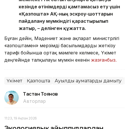
кезінде өтінімдерді қамтамасыз ету үшін
«Қазпошта» АҚ-ның эскроу-шоттарын
пайдалану мүмкіндігі қарастырылып
жатыр, – делінген құжатта.
Бұған дейін, Мәдениет және ақпарат министрлігі
«Қазпоштамен» мерзімді басылымдарды жеткізу
тарифі бойынша ортақ мәмлеге келмесе, Үкімет
деңгейінде талқылауы мүмкін екенін
жазғанбыз.
Үкімет
Қазпошта
Ауылдық аумақтарды дамыту
О
Тастан Тоянов
Авторлар
11:23, 19 Ақпан 2026
Экологиялық айыппұлдардан