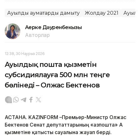
Ауылдық аумақтарды дамыту
Жолдау 2021
Ауыл
Ақерке Дәуренбекқызы
Авторлар
12:38, 30 Наурыз 2026
Ауылдық пошта қызметін
субсидиялауға 500 млн теңге
бөлінеді – Олжас Бектенов
АСТАНА. KAZINFORM –Премьер-Министр Олжас
Бектенов Сенат депутаттарының «Қазпошта» АҚ
қызметіне қатысты сауалына жауап берді.