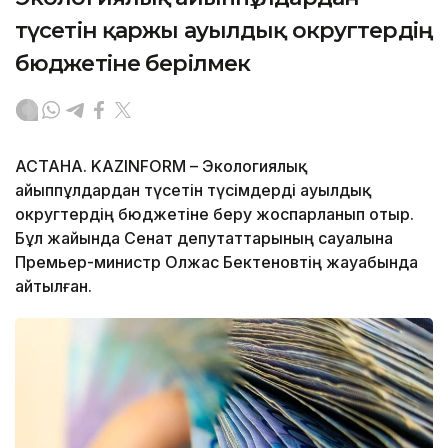
түсетін қаржы ауылдық округтердің
бюджетіне берілмек
АСТАНА. KAZINFORM – Экологиялық
айыппұлдардан түсетін түсімдерді ауылдық
округтердің бюджетіне беру жоспарланып отыр.
Бұл жайында Сенат депутаттарының сауалына
Премьер-министр Олжас Бектеновтің жауабында
айтылған.