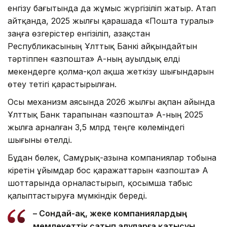
енгізу бағытында да жұмыс жүргізіліп жатыр. Атап
айтқанда, 2025 жылғы қарашада «Пошта туралы»
заңға өзгерістер енгізіліп, Қазақстан
Республикасының Ұлттық Банкі айқындайтын
тәртіппен «Қазпошта» АҚ-ның ауылдық елді
мекендерге қолма-қол ақша жеткізу шығындарын
өтеу тетігі қарастырылған.
Осы механизм аясында 2026 жылғы ақпан айында
Ұлттық Банк тарапынан «Қазпошта» АҚ-ның 2025
жылға арналған 3,5 млрд теңге көлеміндегі
шығыны өтелді.
Бұдан бөлек, Самұрық-Қазына компаниялар тобына
кіретін ұйымдар бос қаражаттарын «Қазпошта» АҚ
шоттарында орналастырып, қосымша табыс
қалыптастыруға мүмкіндік береді.
– Сондай-ақ, жеке компаниялардың
мемлекеттік сатып алуларға қатысуы