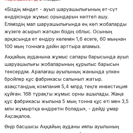
«Біздің міндет - ауыл шаруашылығының ет-сүт
өндірісінде жұмыс орындарын көптеп ашу.
Еліміздің мал шаруашылығында ең көп жобаларды
жүзеге асырып жатқан біздің облыс. Осының
арқасында ет өндіру көлемін 1,6 есеге, 60 мыңнан
100 мың тоннаға дейін арттыра аламыз.
Аққайың ауданына жұмыс сапары барысында ауыл
шаруашылығы жобаларының құрылыс барысын
тексердім. Аралағаш ауылының жанында үлкен
бройлер құс фабрикасы салынып жатыр.
Қазақстандық компания 5,4 млрд теңге инвестиция
құйған. 168 тұрақты жұмыс орны ашылады. Жаңа
құс фабрикасы жылына 5 мың тонна құс еті мен 3,5
млн жұмыртқа өндіретін болады», - дейді Құмар
Ақсақалов.
Өңір басшысы Аққайың ауданы Қиялы ауылының