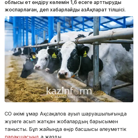
облысы ет өндіру көлемін 1,6 есеге арттыруды
жоспарлаған, деп хабарлайды ҚазАқпарат тілшісі.
СҚО әкімі Құмар Ақсақалов ауыл шаруашылығында
жүзеге асып жатқан жобалардың барысымен
танысты. Бұл жайында өңір басшысы әлеуметтік
парақшасынд
а жазды.