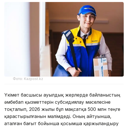
Фото: Kazpost.kz
Үкімет басшысы ауылдық жерлерде байланыстың
әмбебап қызметтерін субсидиялау мәселесіне
тоқталып, 2026 жылы бұл мақсатқа 500 млн теңге
қарастырылғанын мәлімдеді. Оның айтуынша,
аталған бағыт бойынша қосымша қаржыландыру