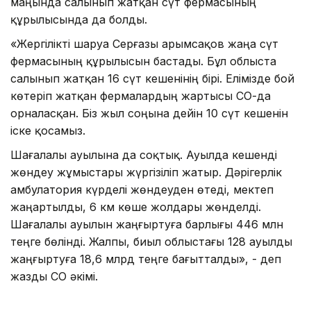
маңында салынып жатқан сүт фермасының
құрылысында да болды.
«Жергілікті шаруа Серғазы Қарымсақов жаңа сүт
фермасының құрылысын бастады. Бұл облыста
салынып жатқан 16 сүт кешенінің бірі. Елімізде бой
көтеріп жатқан фермалардың жартысы СҚО-да
орналасқан. Біз жыл соңына дейін 10 сүт кешенін
іске қосамыз.
Шағалалы ауылына да соқтық. Ауылда кешенді
жөндеу жұмыстары жүргізіліп жатыр. Дәрігерлік
амбулатория күрделі жөндеуден өтеді, мектеп
жаңартылды, 6 км көше жолдары жөнделді.
Шағалалы ауылын жаңғыртуға барлығы 446 млн
теңге бөлінді. Жалпы, биыл облыстағы 128 ауылды
жаңғыртуға 18,6 млрд теңге бағытталды», - деп
жазды СҚО әкімі.