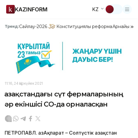
KAZINFORM
KZ
Сайлау-2026
Конституциялық реформа
Арнайы жо
Тренд:
11:16, 24 Қыркүйек 2021
Қазақстандағы сүт фермаларының
әр екіншісі СҚО-да орналасқан
ПЕТРОПАВЛ. ҚазАқпарат – Солтүстік Қазақстан