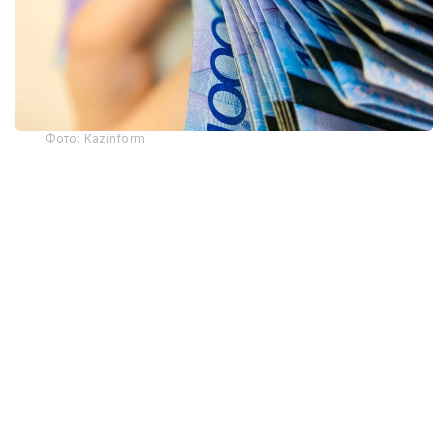
Фото: Kazinform
- Бюджет заңнамасына сәйкес, қоршаған
ортаға жағымсыз әсер еткені үшін төленетін
ақы арнаулы түсімдер санатына
жатқызылып, 2026 жылғы 1 қаңтардан
бастап 100 % мөлшерінде жергілікті
бюджеттерге, оның ішінде облыстық
бюджеттерге, республикалық маңызы бар
қалалар мен астана бюджеттеріне
есептеледі. Экология және табиғи
ресурстар министрлігі және оның аумақтық