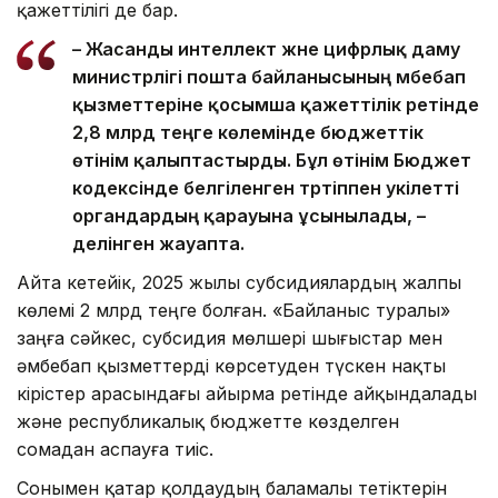
қажеттілігі де бар.
– Жасанды интеллект және цифрлық даму
министрлігі пошта байланысының әмбебап
қызметтеріне қосымша қажеттілік ретінде
2,8 млрд теңге көлемінде бюджеттік
өтінім қалыптастырды. Бұл өтінім Бюджет
кодексінде белгіленген тәртіппен уәкілетті
органдардың қарауына ұсынылады, –
делінген жауапта.
Айта кетейік, 2025 жылы субсидиялардың жалпы
көлемі 2 млрд теңге болған. «Байланыс туралы»
заңға сәйкес, субсидия мөлшері шығыстар мен
әмбебап қызметтерді көрсетуден түскен нақты
кірістер арасындағы айырма ретінде айқындалады
және республикалық бюджетте көзделген
сомадан аспауға тиіс.
Сонымен қатар қолдаудың баламалы тетіктерін