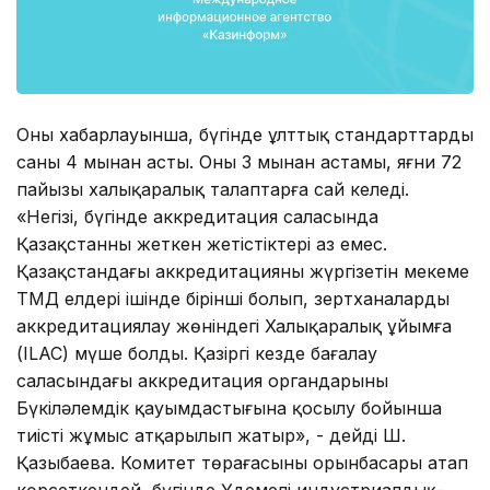
Оның хабарлауынша, бүгінде ұлттық стандарттардың
саны 4 мыңнан асты. Оның 3 мыңнан астамы, яғни 72
пайызы халықаралық талаптарға сай келеді.
«Негізі, бүгінде аккредитация саласында
Қазақстанның жеткен жетістіктері аз емес.
Қазақстандағы аккредитацияны жүргізетін мекеме
ТМД елдері ішінде бірінші болып, зертханаларды
аккредитациялау жөніндегі Халықаралық ұйымға
(ILAC) мүше болды. Қазіргі кезде бағалау
саласындағы аккредитация органдарының
Бүкіләлемдік қауымдастығына қосылу бойынша
тиісті жұмыс атқарылып жатыр», - дейді Ш.
Қазыбаева. Комитет төрағасының орынбасары атап
көрсеткендей, бүгінде Үдемелі индустриалдық-