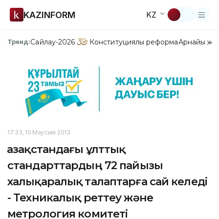
KAZINFORM
KZ
Сайлау-2026
Конституциялық реформа
Арнайы жо
Тренд:
17:33, 10 Маусым 2013
Қазақстандағы ұлттық
стандарттардың 72 пайызы
халықаралық талаптарға сай келеді
- Техникалық реттеу және
метрология комитеті