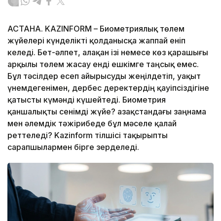
АСТАНА. KAZINFORM – Биометриялық төлем
жүйелері күнделікті қолданысқа жаппай еніп
келеді. Бет-әлпет, алақан ізі немесе көз қарашығы
арқылы төлем жасау енді ешкімге таңсық емес.
Бұл тәсілдер есеп айырысуды жеңілдетіп, уақыт
үнемдегенімен, дербес деректердің қауіпсіздігіне
қатысты күмәнді күшейтеді. Биометрия
қаншалықты сенімді жүйе? Қазақстандағы заңнама
мен әлемдік тәжірибеде бұл мәселе қалай
реттеледі? Kazinform тілшісі тақырыпты
сарапшылармен бірге зерделеді.