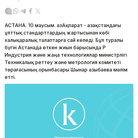
АСТАНА. 10 маусым. ҚазАқпарат - Қазақстандағы
ұлттық стандарттардың жартысынан көбі
халықаралық талаптарға сай келеді. Бұл туралы
бүгін Астанада өткен жиын барысында ҚР
Индустрия және жаңа технологиялар министрлігі
Техникалық реттеу және метрология комитеті
төрағасының орынбасары Шынар Қазыбаева мәлім
етті.