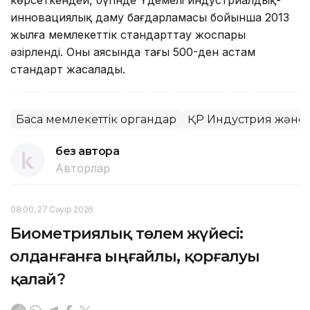
инновациялық даму бағдарламасы бойынша 2013
жылға мемлекеттік стандарттау жоспары
әзірленді. Оның аясында тағы 500-ден астам
стандарт жасалады.
Басқа мемлекеттік органдар
ҚР Индустрия және 
без автора
Авторлар
08:00, 27 Сәуір 2026
Биометриялық төлем жүйесі:
Қолданғанға ыңғайлы, қорғалуы
қалай?