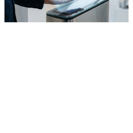
Фото: Kazinform / ЖИ көмегімен жасалды
Жалпы, соңғы жылдары елде қолма-қол ақшасыз
төлем үлесі айтарлықтай артты. Бірқатар банктер
бет-әлпетті тану және алақанды сканерлеу арқылы
төлем жүргізетін жүйелерді іске қосты. Мұндай
шешімдер, ең алдымен, жылдамдық пен
ыңғайлылыққа бағытталған: карта ұмыт қалса да,
телефон өшіп тұрса да төлем жасауға мүмкіндік
бар. Алайда технология дамыған сайын қауіпсіздік
мәселесінің де маңызы арта түседі.
Биометриялық деректер қалай қорғалады:
министрлік не дейді