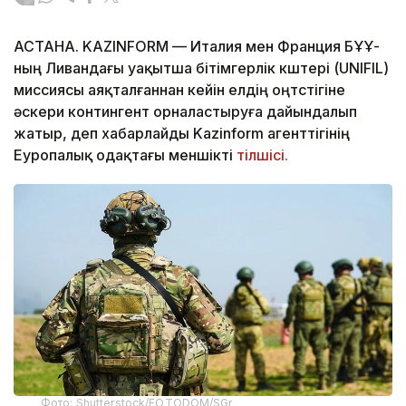
АСТАНА. KAZINFORM — Италия мен Франция БҰҰ-
ның Ливандағы уақытша бітімгерлік күштері (UNIFIL)
миссиясы аяқталғаннан кейін елдің оңтүстігіне
әскери контингент орналастыруға дайындалып
жатыр, деп хабарлайды Kazinform агенттігінің
Еуропалық одақтағы меншікті
тілшісі.
Фото: Shutterstock/FOTODOM/SGr