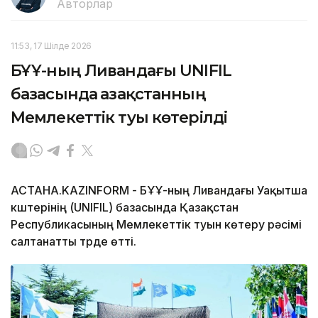
Авторлар
11:53, 17 Шілде 2026
БҰҰ-ның Ливандағы UNIFIL
базасында Қазақстанның
Мемлекеттік туы көтерілді
АСТАНА.KAZINFORM - БҰҰ-ның Ливандағы Уақытша
күштерінің (UNIFIL) базасында Қазақстан
Республикасының Мемлекеттік туын көтеру рәсімі
салтанатты түрде өтті.