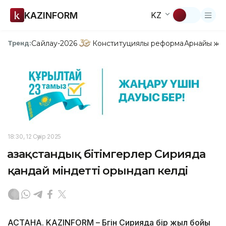
KAZINFORM
KZ
Сайлау-2026
Конституциялық реформа
Арнайы жо
Тренд:
18:30, 12 Сәуір 2025
Қазақстандық бітімгерлер Сирияда
қандай міндетті орындап келді
АСТАНА. KAZINFORM – Бүгін Сирияда бір жыл бойы