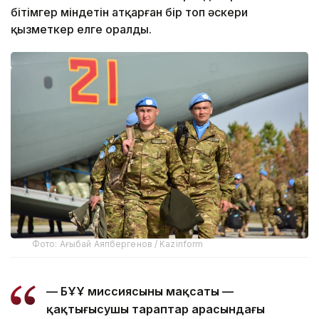
бітімгер міндетін атқарған бір топ әскери
қызметкер елге оралды.
Фото: Ағыбай Аяпбергенов / Kazinform
— БҰҰ миссиясының мақсаты —
қақтығысушы тараптар арасындағы