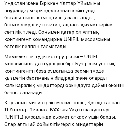
Үндістан және Біріккен Ұлттар Ұйымының
әнұрандары орындалғаннан кейін үнді
батальонының командирі қазақстандық
бітімгерлерді құттықтап, алдағы қызметтеріне
сәттілік тіледі. Сонымен қатар ол ұлттық
контингент командиріне UNIFIL миссиясының
естелік белгісін табыстады.
Мемлекеттік туды көтеру рәсімі – UNIFIL
миссиясының дәстүрлерінің бірі. Бұл рәсім ұлттық
контингенттің база аумағында ресми түрде
қызметін бастағанын білдіреді және олардың
халықаралық міндеттерді орындауға дайын екенінің
белгісі саналады.
Қорғаныс министрлігі мәліметінше, Қазақстаннан
11 бітімгер Ливанға БҰҰ-ның Уақытша күштері
(UNIFIL) құрамында қызмет атқару үшін барды.
Олар алты ай бойы бітімгерлік міндеттерін