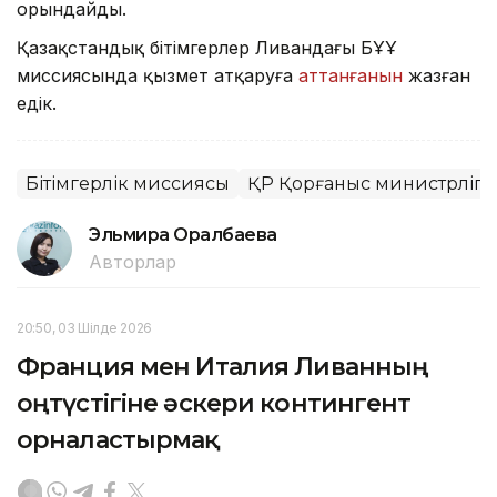
орындайды.
Қазақстандық бітімгерлер Ливандағы БҰҰ
миссиясында қызмет атқаруға
аттанғанын
жазған
едік.
Бітімгерлік миссиясы
ҚР Қорғаныс министрлігі
Эльмира Оралбаева
Авторлар
20:50, 03 Шілде 2026
Франция мен Италия Ливанның
оңтүстігіне әскери контингент
орналастырмақ