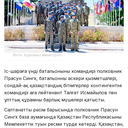
Фото: Қорғаныс министрлігі
Іс-шараға үнді батальонының командирі полковник
Прасун Сингх, батальонның әскери қызметшілері,
сондай-ақ қазақстандық бітімгерлер контингентінің
командирі аға лейтенант Талғат Исмайылов пен
ұлттық құрамның барлық мүшелері қатысты.
Салтанатты рәсім барысында полковник Прасун
Сингх база аумағында Қазақстан Республикасының
Мемлекеттік туын ресми түрде көтерді. Қазақстан,