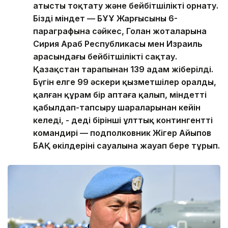
атысты тоқтату және бейбітшілікті орнату.
Біздің міндет — БҰҰ Жарғысының 6-
параграфына сәйкес, Голан жоталарына
Сирия Араб Республикасы мен Израиль
арасындағы бейбітшілікті сақтау.
Қазақстан тарапынан 139 адам жіберілді.
Бүгін елге 99 әскери қызметшілер оралды,
қалған құрам бір аптаға қалып, міндетті
қабылдап-тапсыру шараларынан кейін
келеді, - деді бірінші ұлттық контингенттің
командирі — подполковник Жігер Айыпов
БАҚ өкілдерінің сауалына жауап бере тұрып.