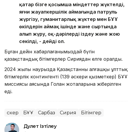
қатар бізге қосымша міндеттер жүктелді,
яғни жауапкершілік аймағында патруль
жүргізу, гуманитарлық жүктер мен БҰҰ
өкілдерін аймақ ішінде және сыртында
алып жүру, оқ-дәрілерді іздеу және жою
секілді, - дейді ол.
Бұған дейін хабарлағанымыздай бүгін
қазақстандық бітімгерлер Сириядан елге оралды.
2024 жылы наурызда Қазақстанның алғашқы ұлттық
бітімгерлік контингенті (139 әскери қызметкер) БҰҰ
миссиясы аясында Голан жоталарына жіберілген
еді.
Әскер
БҰҰ
Сарбаз
Сирия
Бітімгер
Дәулет Ізтілеу