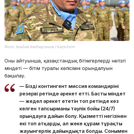
Фото: Ағыбай Аяпбергенов / Kazinform
Оның айтуынша, қазақстандық бітімгерлердің негізгі
міндеті — бітім туралы келісімнің орындалуын
бақылау.
— Біздің контингент миссия командирінің
резерві ретінде әрекет етті. Басты міндет
— жедел әрекет ететін топ ретінде кез
келген тапсырманы тәулік бойы (24/7)
орындауға дайын болу. Қызметті негізінен
екі топ атқарды, ал жеке құрам тұрақты
жауынгерлік дайындықта болды. Сонымен