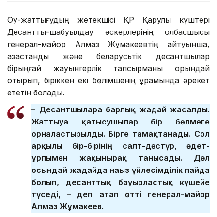
Оқу-жаттығудың жетекшісі ҚР Қарулы күштері
Десанттық-шабуылдау әскерлерінің қолбасшысы
генерал-майор Алмаз Жұмакеевтің айтуынша,
қазақстандық және беларусьтік десантшылар
бірыңғай жауынгерлік тапсырманы орындай
отырып, біріккен екі бөлімшенің құрамында әрекет
ететін болады.
– Десантшыларға барлық жағдай жасалды.
Жаттығуға қатысушылар бір бөлмеге
орналастырылды. Бірге тамақтанады. Сол
арқылы бір-бірінің салт-дәстүр, әдет-
ғұрпымен жақынырақ танысады. Дәл
осындай жағдайда нағыз үйлесімділік пайда
болып, десанттық бауырластық күшейе
түседі, – деп атап өтті генерал-майор
Алмаз Жұмакеев.