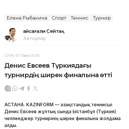
Елена Рыбакина
Спорт
Теннис
Турнир
Ғайсағали Сейтақ
Авторлар
23:06, 05 Тамыз 2026
Денис Евсеев Түркиядағы
турнирдің ширек финалына өтті
АСТАНА. KAZINFORM — Қазақстандық теннисші
Денис Евсеев жұптық сында Ыстанбұл (Түркия)
челленджер турнирінің ширек финалына жолдама
алды.