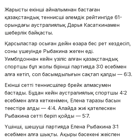
Жарысты екінші айналымнан бастаған
қазақстандық теннисші әлемдік рейтингіде 61-
орындағы аустралиялық Дарья Касаткинамен
шеберлік байқасты.
Қарсыластар осыған дейін өзара бес рет кездесіп,
соның үшеуінде Рыбакина жеңген еді.
Уимблдоннан кейін үзіліс алған қазақстандық
спортшы бұл жолы бірінші партияда 3:0 есебімен
алға кетіп, сол басымдылығын сақтап қалды — 6:3.
Екінші сетті теннисшілер брейк алмасумен
бастады. Бұдан кейін аустралиялық спортшы 4:2
есебімен алға кеткенімен, Елена таразы басын
теңестіре алды — 4:4. Алайда жиі қателескен
Рыбакина сетті беріп қойды — 5:7.
Үшінші, шешуші партияда Елена Рыбакина 3:1
есебімен алға шықты. Ақыры бәсекені жеңіспен