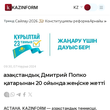
KAZINFORM
KZ
Сайлау-2026
Конституциялық реформа
Арнайы жо
Тренд:
09:30, 07 Наурыз 2024
Қазақстандық Дмитрий Попко
қатарынан 20 ойында жеңіске жетті
АСТАНА. KAZINFORM — Қазақстандық теннисші,