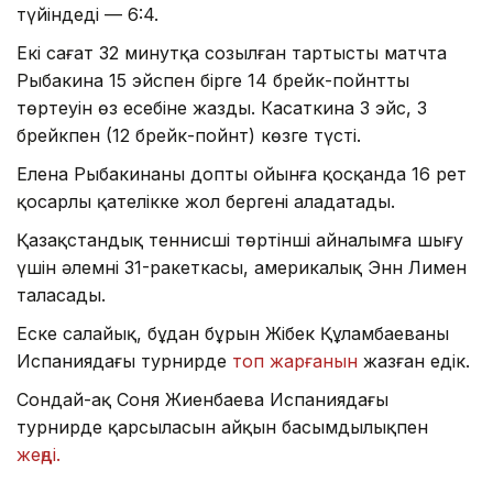
түйіндеді — 6:4.
Екі сағат 32 минутқа созылған тартысты матчта
Рыбакина 15 эйспен бірге 14 брейк-пойнттың
төртеуін өз есебіне жазды. Касаткина 3 эйс, 3
брейкпен (12 брейк-пойнт) көзге түсті.
Елена Рыбакинаның допты ойынға қосқанда 16 рет
қосарлы қателікке жол бергені алаңдатады.
Қазақстандық теннисші төртінші айналымға шығу
үшін әлемнің 31-ракеткасы, америкалық Энн Лимен
таласады.
Еске салайық, бұдан бұрын Жібек Құламбаеваның
Испаниядағы турнирде
топ жарғанын
жазған едік.
Сондай-ақ Соня Жиенбаева Испаниядағы
турнирде қарсыласын айқын басымдылықпен
жеңді.