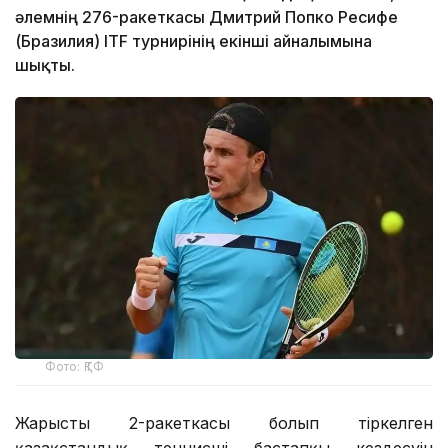
әлемнің 276-ракеткасы Дмитрий Попко Ресифе
(Бразилия) ITF турнирінің екінші айналымына
шықты.
Фото: ҚТФ
Жарыстың 2-ракеткасы болып тіркелген
қазақстандық теннисші бастапқы кездесуін