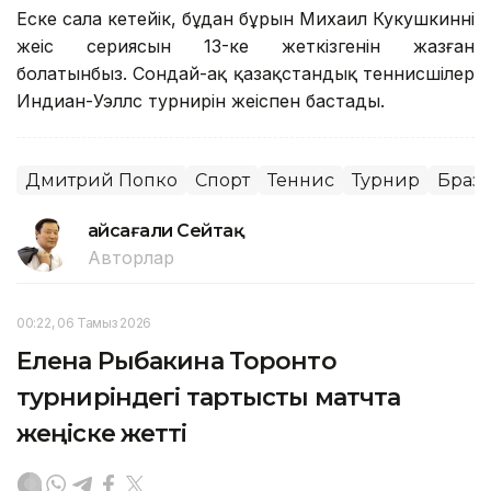
Еске сала кетейік, бұдан бұрын Михаил Кукушкиннің
жеңіс сериясын 13-ке жеткізгенін жазған
болатынбыз. Сондай-ақ қазақстандық теннисшілер
Индиан-Уэллс турнирін жеңіспен бастады.
Дмитрий Попко
Спорт
Теннис
Турнир
Браз
Ғайсағали Сейтақ
Авторлар
00:22, 06 Тамыз 2026
Елена Рыбакина Торонто
турниріндегі тартысты матчта
жеңіске жетті