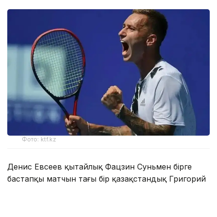
Фото: ktf.kz
Денис Евсеев қытайлық Фацзин Суньмен бірге
бастапқы матчын тағы бір қазақстандық Григорий
Ломакин — америкалық Колин Синклермен өткізді.
Бір сағаттан сәл астам уақытқа созылған бәсеке