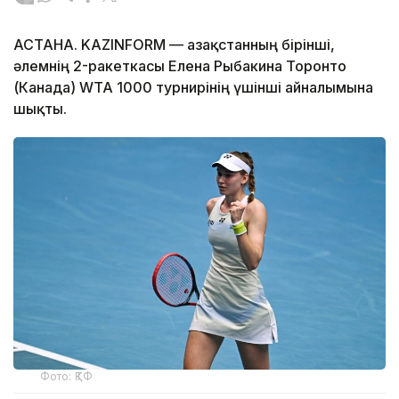
АСТАНА. KAZINFORM — Қазақстанның бірінші,
әлемнің 2-ракеткасы Елена Рыбакина Торонто
(Канада) WTA 1000 турнирінің үшінші айналымына
шықты.
Фото: ҚТФ