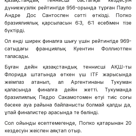
дүниежүзілік рейтингіде 956-орында тұрған Пауло
Андре Дос Сантоспен сәтті өткізді. Попко
бразиялиялық қарсыласын 6:3, 6:1 есебімен тізе
бүктірді.
Ол енді ширек финалға шығу үшін рейтингіде 969-
сатыдағы франциялық Куентин Фоллиотпен
таласады.
Бұған дейін қазақстандық теннисші АҚШ-тың
Флорида штатында өткен үш ITF жарысында
жеңімпаз атанып, ал Аргентинаның Тукуман
қаласында финалға дейін жетті. Тукуманда
бразилиялық Педро Сакамотомен өтуі тиіс соңғы
бәсеке ауа райына байланысты болмай қалды да,
ұпай финалистер арасында тең бөлінді.
Сол ойынды есептемегенде, Попко қатарынан 20
кездесуін жеңіспен аяқтап отыр.