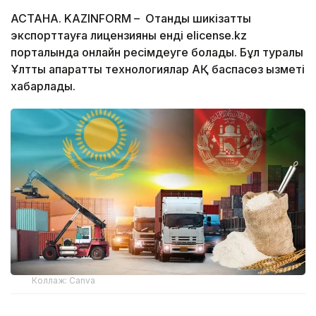
АСТАНА. KAZINFORM – Отандық шикізатты
экспорттауға лицензияны енді elicense.kz
порталында онлайн ресімдеуге болады. Бұл туралы
Ұлттық ақпараттық технологиялар АҚ баспасөз қызметі
хабарлады.
Коллаж: Canva