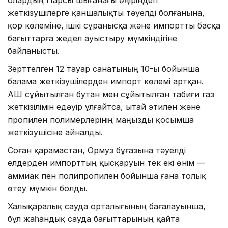
жеткізушілерге қаншалықты тәуелді болғанына,
қор көлеміне, ішкі сұранысқа және импортты басқа
бағыттарға жедел ауыстыру мүмкіндігіне
байланысты.
Зерттелген 12 тауар санатының 10-ы бойынша
балама жеткізушілерден импорт көлемі артқан.
АҚШ сұйытылған бутан мен сұйытылған табиғи газ
жеткізілімін едәуір ұлғайтса, Қытай этилен және
пропилен полимерлерінің маңызды қосымша
жеткізушісіне айналды.
Соған қарамастан, Ормуз бұғазына тәуелді
елдерден импорттың қысқаруын тек екі өнім —
аммиак пен полипропилен бойынша ғана толық
өтеу мүмкін болды.
Халықаралық сауда орталығының бағалауынша,
бұл жаһандық сауда бағыттарының қайта