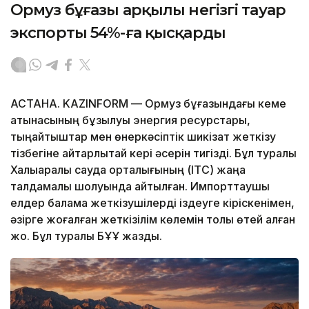
Ормуз бұғазы арқылы негізгі тауар
экспорты 54%-ға қысқарды
АСТАНА. KAZINFORM — Ормуз бұғазындағы кеме
қатынасының бұзылуы энергия ресурстары,
тыңайтқыштар мен өнеркәсіптік шикізат жеткізу
тізбегіне айтарлықтай кері әсерін тигізді. Бұл туралы
Халықаралық сауда орталығының (ITC) жаңа
талдамалық шолуында айтылған. Импорттаушы
елдер балама жеткізушілерді іздеуге кіріскенімен,
әзірге жоғалған жеткізілім көлемін толық өтей алған
жоқ. Бұл туралы БҰҰ жазды.