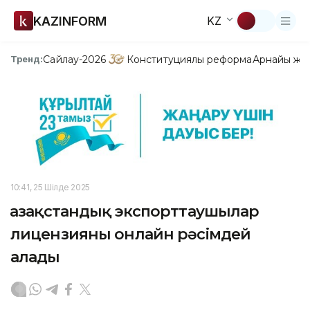
KAZINFORM
KZ
Сайлау-2026
Конституциялық реформа
Арнайы жо
Тренд:
10:41, 25 Шілде 2025
Қазақстандық экспорттаушылар
лицензияны онлайн рәсімдей
алады