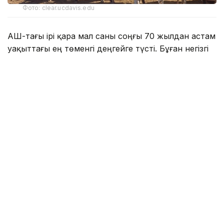
Фото: clear.ucdavis.edu
АҚШ-тағы ірі қара мал саны соңғы 70 жылдан астам
уақыттағы ең төменгі деңгейге түсті. Бұған негізгі
мал шаруашылығы өңірлеріндегі құрғақшылық
салдарынан жайылымдардың қысқаруы, сондай-
ақ жанармай, жұмыс күші мен жабдық құнының
қымбаттауы себеп болған. Соның салдарынан
көптеген фермер малын сатуға мәжбүр болды.
АҚШ-тың Еңбек статистикасы бюросының
мәліметінше, соңғы бір жылда сиыр еті бағасы
11,8%-ға өсті. Маусым айында ғана баға алдыңғы
аймен салыстырғанда 1,2%-ға қымбаттаған.
Тартылған сиыр еті 12,4%-ға, ростбиф 13,8%-ға, ал
стейк бағасы 11,4%-ға артқан.
Қиын жағдай туралы Tyson Foods компаниясы да
мәлімдеді. Компанияның бас директоры Донни