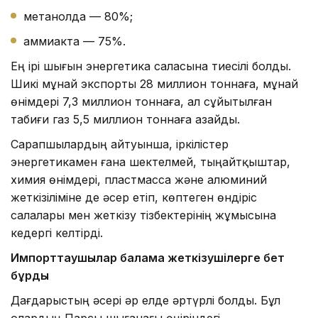
метанолда — 80%;
аммиакта — 75%.
Ең ірі шығын энергетика саласына тиесілі болды.
Шикі мұнай экспорты 28 миллион тоннаға, мұнай
өнімдері 7,3 миллион тоннаға, ал сұйытылған
табиғи газ 5,5 миллион тоннаға азайды.
Сарапшылардың айтуынша, іркілістер
энергетикамен ғана шектелмей, тыңайтқыштар,
химия өнімдері, пластмасса және алюминий
жеткізіліміне де әсер етіп, көптеген өндіріс
салалары мен жеткізу тізбектерінің жұмысына
кедергі келтірді.
Импорттаушылар балама жеткізушілерге бет
бұрды
Дағдарыстың әсері әр елде әртүрлі болды. Бұл
олардың Парсы шығанағы өңіріндегі