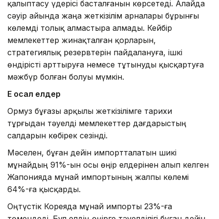
қалыптасу үдерісі басталғанын көрсетеді. Алайда
сәуір айында жаңа жеткізілім арналары бұрынғы
көлемді толық алмастыра алмады. Кейбір
мемлекеттер жинақталған қорларын,
стратегиялық резервтерін пайдалануға, ішкі
өндірісті арттыруға немесе тұтынуды қысқартуға
мәжбүр болған болуы мүмкін.
Ең осал елдер
Ормуз бұғазы арқылы жеткізілімге тарихи
тұрғыдан тәуелді мемлекеттер дағдарыстың
салдарын көбірек сезінді.
Мәселен, бұған дейін импортталатын шикі
мұнайдың 91%-ын осы өңір елдерінен алып келген
Жапонияда мұнай импортының жалпы көлемі
64%-ға қысқарды.
Оңтүстік Кореяда мұнай импорты 23%-ға
төмендеді. Бұл елдің өңірге тәуелділігі бұған дейін