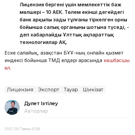
Лицензия бергені үшін мемлекеттік баж
мөлшері – 10 АЕК. Төлем екінші деңгейдегі
банк арқылы заңды тұлғаның тіркелген орны
бойынша салық органының шотына түседі, -
деп хабарлайды Ұлттық ақпараттық
технологиялар АҚ.
Еске салайық, Қазақстан БҰҰ-ның онлайн қызмет
индексі бойынша ТМД елдері арасында
көшбасшы
ел.
Лицензия
Экспорт
Тауар
Шикізат
Дәулет Ізтілеу
Авторлар
21:57, 05 Тамыз 2026