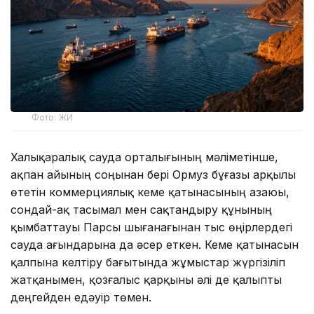
Фото: ЖИ
Халықаралық сауда орталығының мәліметінше,
ақпан айының соңынан бері Ормуз бұғазы арқылы
өтетін коммерциялық кеме қатынасының азаюы,
сондай-ақ тасымал мен сақтандыру құнының
қымбаттауы Парсы шығанағынан тыс өңірлердегі
сауда ағындарына да әсер еткен. Кеме қатынасын
қалпына келтіру бағытында жұмыстар жүргізіліп
жатқанымен, қозғалыс қарқыны әлі де қалыпты
деңгейден едәуір төмен.