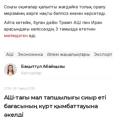
Соңғы оқиғалар қалыпты жағдайға толық оралу
мерзімінің әзірге нақты белгісіз екенін көрсетеді.
Айта кетейік, бұған дейін Трамп АҚШ пен Иран
арасындағы келіссөздің 3 тамызда өтетінін
мәлімдеген
еді.
АҚШ
Экономика
Әлем жаңалықтары
Экспорт
Бақытгүл Абайқызы
Авторлар
21:50, 05 Тамыз 2026
АҚШ-тағы мал тапшылығы сиыр еті
бағасының күрт қымбаттауына
әкелді