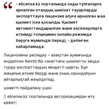
- elicense.kz порталында заңды тұлғаларға
арналған отандық шикізат тауарларды
экспорттауға лицензия алуға арналған жаңа
қызмет іске қосылды. Қызмет
автоматтандырылған және кәсіпкерлерге
өтінімді толығымен онлайн режимде
беруге мүмкіндік береді, - делінген
хабарламада.
Лицензияны ресімдеу – Қазақстан аумағында
өндірілген белгілі бір санаттағы шикізатты заңды
түрде экспорттаудың міндетті шарты. Бұл
жаңалық өтінім беруді және оның орындалуын
айтарлықтай жеңілдетеді.
Қызметті пайдалану үшін:
 elicense.kz порталында авторизациядан өту
қажет;