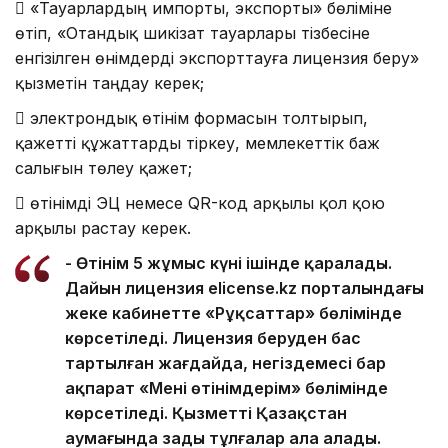
 «Тауарлардың импорты, экспорты» бөліміне
өтіп, «Отандық шикізат тауарлары тізбесіне
енгізілген өнімдерді экспорттауға лицензия беру»
қызметін таңдау керек;
 электрондық өтінім формасын толтырып,
қажетті құжаттарды тіркеу, мемлекеттік баж
салығын төлеу қажет;
 өтінімді ЭЦҚ немесе QR-код арқылы қол қою
арқылы растау керек.
- Өтінім 5 жұмыс күні ішінде қаралады.
Дайын лицензия elicense.kz порталындағы
жеке кабинетте «Рұқсаттар» бөлімінде
көрсетіледі. Лицензия беруден бас
тартылған жағдайда, негіздемесі бар
ақпарат «Менің өтінімдерім» бөлімінде
көрсетіледі. Қызметті Қазақстан
аумағында заңды тұлғалар ала алады.