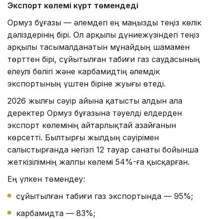
Экспорт көлемі күрт төмендеді
Ормуз бұғазы — әлемдегі ең маңызды теңіз көлік
дәліздерінің бірі. Ол арқылы дүниежүзіндегі теңіз
арқылы тасымалданатын мұнайдың шамамен
төрттен бірі, сұйытылған табиғи газ саудасының
елеулі бөлігі және карбамидтің әлемдік
экспортының үштен біріне жуығы өтеді.
2026 жылғы сәуір айына қатысты алдын ала
деректер Ормуз бұғазына тәуелді елдерден
экспорт көлемінің айтарлықтай азайғанын
көрсетті. Былтырғы жылдың сәуірімен
салыстырғанда негізгі 12 тауар санаты бойынша
жеткізілімнің жалпы көлемі 54%-ға қысқарған.
Ең үлкен төмендеу:
сұйытылған табиғи газ экспортында — 95%;
карбамидта — 83%;