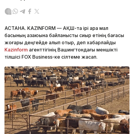
АСТАНА. KAZINFORM — АҚШ-та ірі қара мал
басының азаюына байланысты сиыр етінің бағасы
жоғары деңгейде қалып отыр, деп хабарлайды
Kazinform
агенттігінің Вашингтондағы меншікті
тілшісі FOX Business-ке сілтеме жасап.