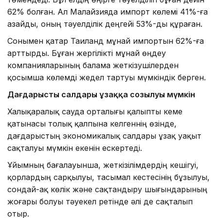
62% болған. Ал Малайзияда импорт көлемі 41%-ға
азайды, оның тәуелділік деңгейі 53%-ды құраған.
Сонымен қатар Таиланд мұнай импортын 62%-ға
арттырды. Бұған жергілікті мұнай өңдеу
компанияларының балама жеткізушілерден
қосымша көлемді жедел тартуы мүмкіндік берген.
Дағдарыстың салдары ұзаққа созылуы мүмкін
Халықаралық сауда орталығы қалыпты кеме
қатынасы толық қалпына келгеннің өзінде,
дағдарыстың экономикалық салдары ұзақ уақыт
сақталуы мүмкін екенін ескертеді.
Ұйымның бағалауынша, жеткізілімдердің кешігуі,
қорлардың сарқылуы, тасымал кестесінің бұзылуы,
сондай-ақ көлік және сақтандыру шығындарының
жоғары болуы тәуекел ретінде әлі де сақталып
отыр.