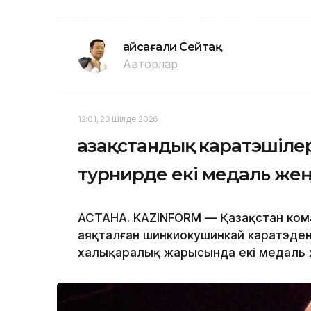
Ғайсағали Сейтақ
Авторлар
12:01, 23 Шілде 2026
Қазақстандық каратэшіл
турнирде екі медаль жең
АСТАНА. KAZINFORM — Қазақстан ком
аяқталған шинкиокушинкай каратэде
халықаралық жарысында екі медаль 