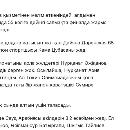
 қызметінен мәлім еткеніндей, алдымен
а 55 келіге дейінгі салмақта финалда жарыс
ірді.
ық додаға қатысып жатқан Дайяна Даренская 68
жапон спортшысы Кама Цубасаны жеңді.
ионатының қола жүлдегері Нұрқанат Әжіқанов
дік берген жоқ. Осылайша, Нұрқанат Азия
з атанды. Ал Токио Олимпиадасының қола
налда тағы бір жапон каратэшісі Сумире
қ сында алтын үшін таласады.
 Сауд Арабиясы өкілдерін 3:2 есебімен жеңді. Ел
нов, Әбілмансұр Батырғали, Шыңғыс Тайлиев,