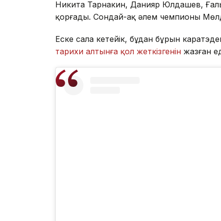
Никита Тарнакин, Данияр Юлдашев, Ғал
қорғады. Сондай-ақ әлем чемпионы Мөлді
Еске сала кетейік, бұдан бұрын каратэд
тарихи алтынға қол жеткізгенін
жазған ед