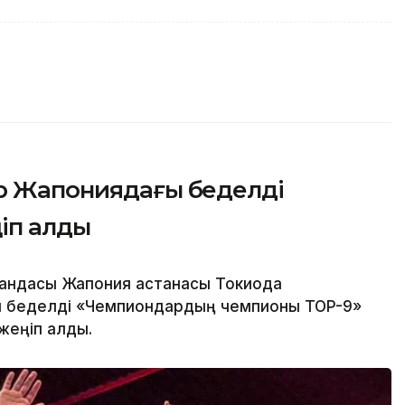
ер Жапониядағы беделді
іп алды
андасы Жапония астанасы Токиода
н беделді «Чемпиондардың чемпионы TOP-9»
жеңіп алды.