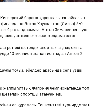
 Кинзерский барлық қарсыласынан айласын
 финалда ол Энтас Хаускастан (Литва) 5-0
тағы бір отандасымыз Антон Зимаревпен күш
п, шешуші жекпе-жекке жолдама алған.
ғаш рет екі шетелдік спортшы ақтық сынға
лде 10 миллион жапон иеніне, ал Антон 2
даулы тоғыз, әйелдер арасында сегіз үздік
ыр жалпы ұлттық Жапония чемпионатында топ
ш шетелдік спортшы атанған еді.
исінен ел құрамасы Ташкенттегі турнирде жеті