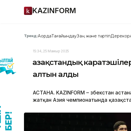
KAZINFORM
Ақорда
Тағайындау
Заң және тәртіп
Дерекқор
Тренд:
15:34, 25 Мамыр 2025
Қазақстандық каратэшіле
алтын алды
АСТАНА. KAZINFORM – Өзбекстан аста
жатқан Азия чемпионатында қазақст