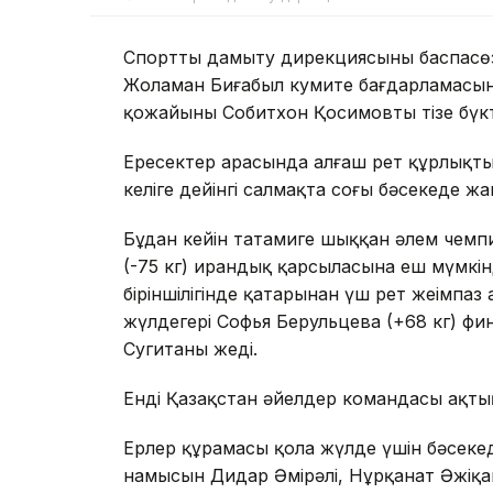
Спортты дамыту дирекциясының баспасөз
Жоламан Биғабыл кумите бағдарламасынд
қожайыны Собитхон Қосимовты тізе бүкт
Ересектер арасында алғаш рет құрлықт
келіге дейінгі салмақта соңғы бәсекеде 
Бұдан кейін татамиге шыққан әлем чемп
(-75 кг) ирандық қарсыласына еш мүмкін
біріншілігінде қатарынан үш рет жеңімпа
жүлдегері Софья Берульцева (+68 кг) фи
Сугитаны жеңді.
Енді Қазақстан әйелдер командасы ақты
Ерлер құрамасы қола жүлде үшін бәсекеде
намысын Дидар Әмірәлі, Нұрқанат Әжіқа