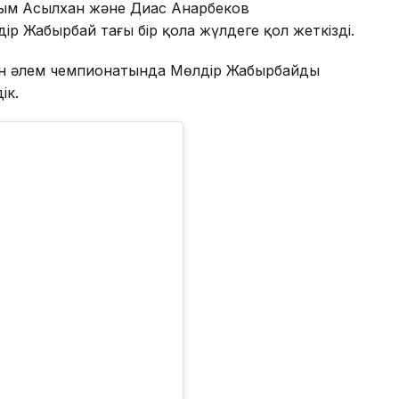
ым Асылхан және Диас Анарбеков
р Жаңбырбай тағы бір қола жүлдеге қол жеткізді.
ен әлем чемпионатында Мөлдір Жаңбырбайдың
ік.