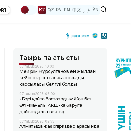
KZ
QZ
РУ
EN
中文
ق ز
ЎЗ
ORT
Тақырыпқа қатысты
07 тамыз 2026, 10:00
Мейірім Нұрсұлтанов екі жылдан
кейін шаршы алаңға шығады:
қарсыласы белгілі болды
07 тамыз 2026, 06:00
«Бәрі қайта басталады»: Жәнібек
Әлімханұлы АҚШ-қа баруға
дайындалып жатыр
07 тамыз 2026, 02:53
Алматыда жаөспірімдер арасында