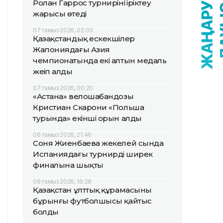
Ролан Гаррос турнирінің іріктеу
жарысы өтеді
07 тамыз 2026, 02:03
Қазақстандық ескекшілер
Жапониядағы Азия
чемпионатында екі алтын медаль
жеңіп алды
07 тамыз 2026, 00:20
«Астана» велошабандозы
Кристиан Скарони «Польша
турында» екінші орын алды
06 тамыз 2026, 21:46
Соня Жиенбаева жекелей сында
Испаниядағы турнирдің ширек
финалына шықты
06 тамыз 2026, 16:28
Қазақстан ұлттық құрамасының
бұрынғы футболшысы қайтыс
болды