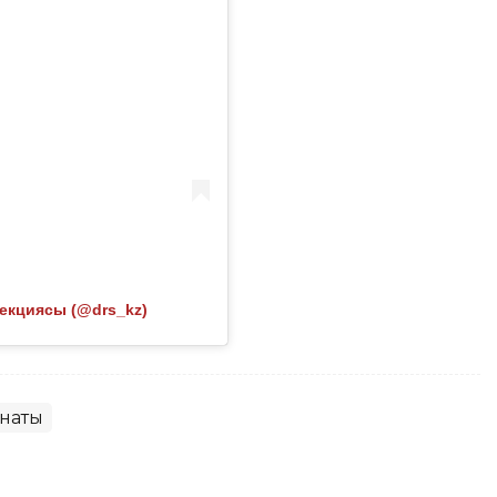
екциясы (@drs_kz)
наты