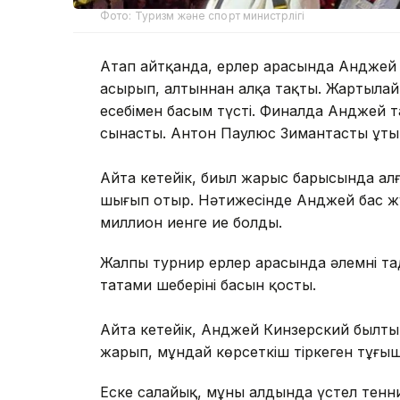
Фото: Туризм және спорт министрлігі
Атап айтқанда, ерлер арасында Анджей
асырып, алтыннан алқа тақты. Жартылай
есебімен басым түсті. Финалда Анджей 
сынасты. Антон Паулюс Зимантасты ұты
Айта кетейік, биыл жарыс барысында ал
шығып отыр. Нәтижесінде Анджей бас жү
миллион иенге ие болды.
Жалпы турнир ерлер арасында әлемнің таң
татами шеберінің басын қосты.
Айта кетейік, Анджей Кинзерский былт
жарып, мұндай көрсеткіш тіркеген тұңғы
Еске салайық, мұның алдында үстел тенн