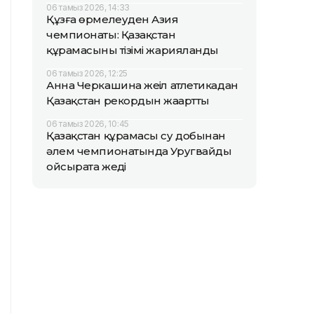
06 тамыз 2026, 14:33
Құзға өрмелеуден Азия
чемпионаты: Қазақстан
құрамасының тізімі жарияланды
06 тамыз 2026, 12:25
Анна Черкашина жеңіл атлетикадан
Қазақстан рекордын жаңартты
06 тамыз 2026, 10:45
Қазақстан құрамасы су добынан
әлем чемпионатында Уругвайды
ойсырата жеңді