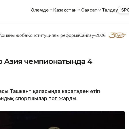
Әлемде
Қазақстан
Саясат
Талдау
SP
Арнайы жоба
Конституциялық реформа
Сайлау-2026
р Азия чемпионатында 4
насы Ташкент қаласында каратэден өтіп
андық спортшылар топ жарды.