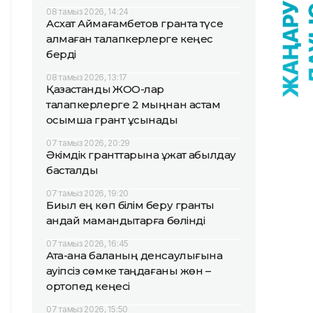
08 тамыз 2026, 14:24
Асхат Аймағамбетов грантқа түсе
алмаған талапкерлерге кеңес
берді
08 тамыз 2026, 13:17
Қазақстандық ЖОО-лар
талапкерлерге 2 мыңнан астам
қосымша грант ұсынады
07 тамыз 2026, 20:29
Әкімдік гранттарына құжат қабылдау
басталды
07 тамыз 2026, 19:20
Биыл ең көп білім беру гранты
қандай мамандықтарға бөлінді
07 тамыз 2026, 16:45
Ата-ана баланың денсаулығына
қауіпсіз сөмке таңдағаны жөн –
ортопед кеңесі
07 тамыз 2026, 15:50