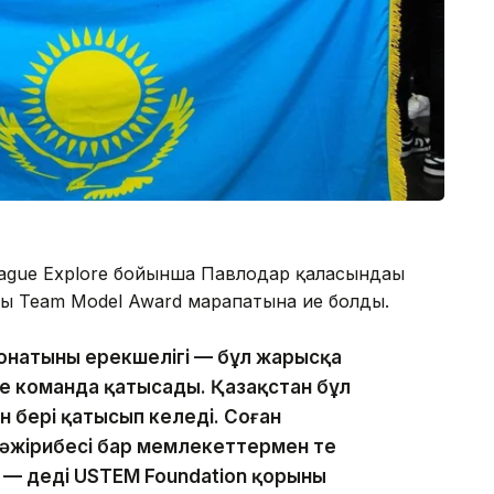
eague Explore бойынша Павлодар қаласындағы
ы Team Model Award марапатына ие болды.
ионатының ерекшелігі — бұл жарысқа
еше команда қатысады. Қазақстан бұл
 бері қатысып келеді. Соған
әжірибесі бар мемлекеттермен тең
 — деді USTEM Foundation қорының