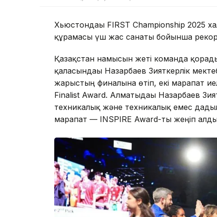
Хьюстондағы FIRST Championship 2025 х
құрамасы үш жас санаты бойынша рекор
Қазақстан намысын жеті команда қорғады
қаласындағы Назарбаев Зияткерлік мектеб
жарыстың финалына өтіп, екі марапат иел
Finalist Award. Алматыдағы Назарбаев Зи
техникалық және техникалық емес дағдыла
марапат — INSPIRE Award-ты жеңіп алды