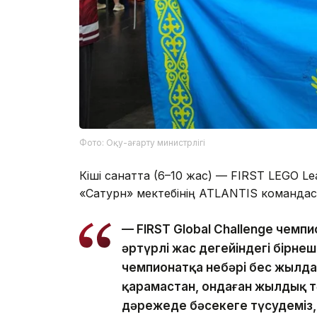
Фото: Оқу-ағарту министрлігі
Кіші санатта (6–10 жас) — FIRST LEGO L
«Сатурн» мектебінің ATLANTIS командас
— FIRST Global Challenge чемп
әртүрлі жас деңгейіндегі бірн
чемпионатқа небәрі бес жылдан
қарамастан, ондаған жылдық т
дәрежеде бәсекеге түсудеміз,