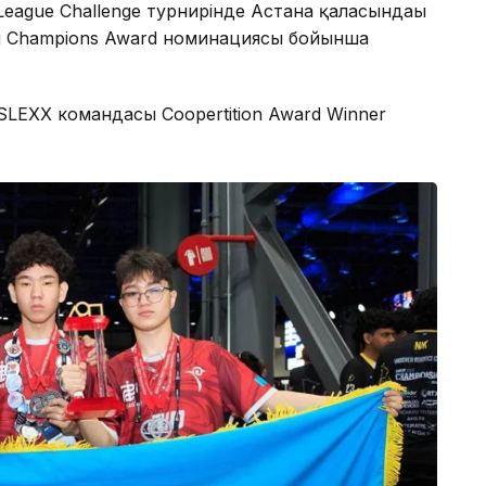
League Challenge турнирінде Астана қаласындағы
асы Champions Award номинациясы бойынша
SLEXX командасы Coopertition Award Winner