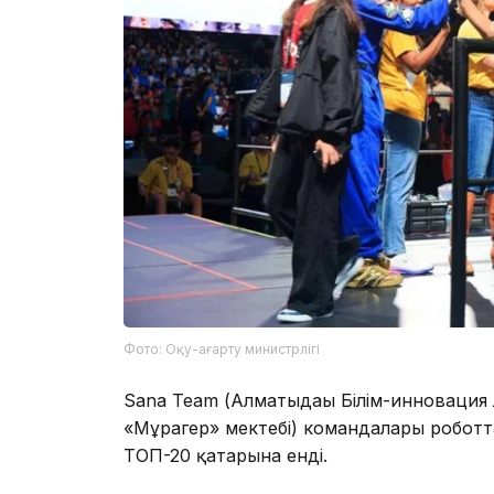
Фото: Оқу-ағарту министрлігі
Sana Team (Алматыдағы Білім-инновация л
«Мұрагер» мектебі) командалары робот
ТОП-20 қатарына енді.