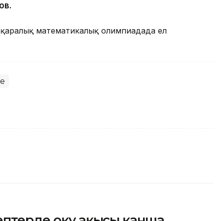
ов.
лықаралық математикалық олимпиадада ел
е
ептерде оқу ақысы қанша