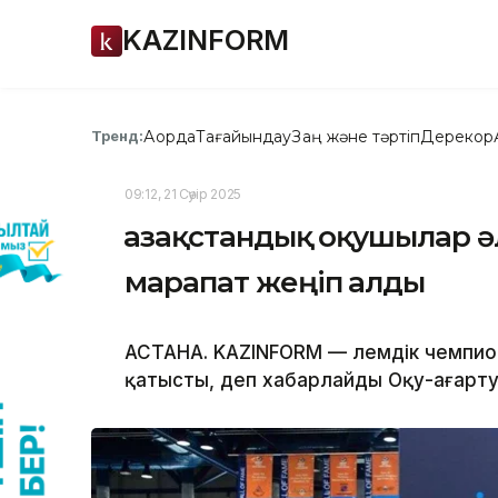
KAZINFORM
Ақорда
Тағайындау
Заң және тәртіп
Дерекқор
Тренд:
09:12, 21 Сәуір 2025
Қазақстандық оқушылар 
марапат жеңіп алды
АСТАНА. KAZINFORM — Әлемдік чемпио
қатысты, деп хабарлайды Оқу-ағарту 