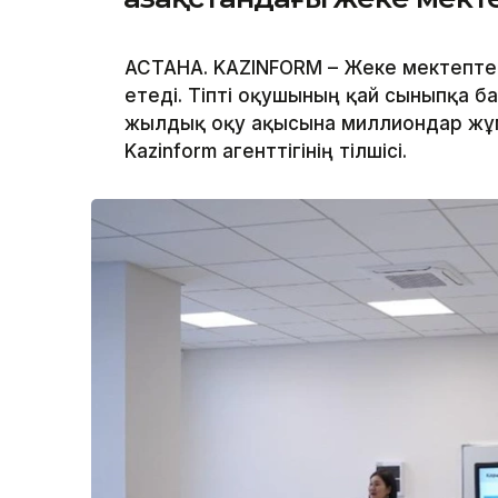
АСТАНА. KAZINFORM – Жеке мектептер
етеді. Тіпті оқушының қай сыныпқа 
жылдық оқу ақысына миллиондар жұм
Kazinform агенттігінің тілшісі.