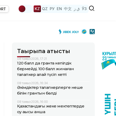
KZ
QZ
РУ
EN
中文
ق ز
ЎЗ
ORT
Тақырыпқа қатысты
08 тамыз 2026, 17:21
120 балл да грантқа кепілдік
бермейді, 100 балл жинаған
талапкер қалай түсіп кетті
08 тамыз 2026, 16:34
Әкімдіктер талапкерлерге неше
білім грантын бөлді
08 тамыз 2026, 16:00
Қазақстандағы жеке мектептерде
оқу ақысы қанша