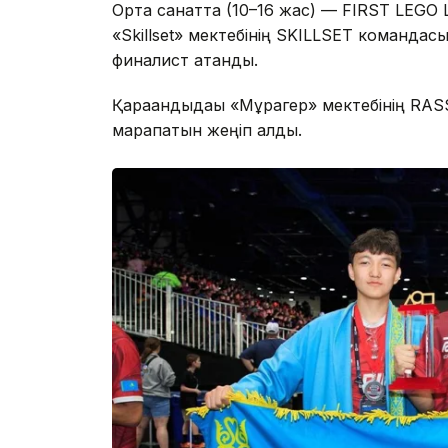
Орта санатта (10–16 жас) — FIRST LEGO 
«Skillset» мектебінің SKILLSET команд
финалист атанды.
Қарағандыдағы «Мұрагер» мектебінің RAS
марапатын жеңіп алды.