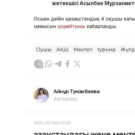
жетекшісі Асылбек Мұрзахмет
Осыған дейін қазақстандық 4 оқушы ха
намысын
қорғайтыны
хабарланды.
Оқушы
АҚШ
Мектеп
турнир
Жүлд
Айнұр Тумакбаева
Авторлар
16:00, 08 Тамыз 2026
Қазақстандағы жеке мект