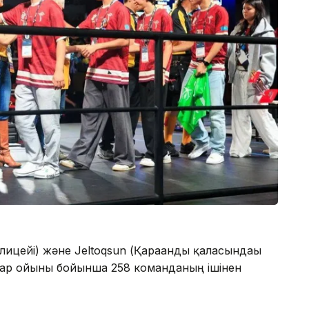
ицейі) және Jeltoqsun (Қарағанды қаласындағы
тар ойыны бойынша 258 команданың ішінен