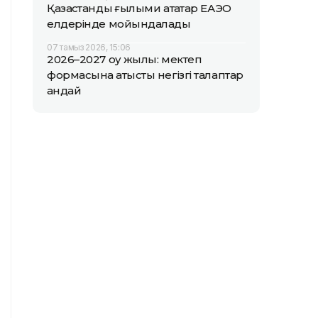
Қазақстандық ғылыми атақтар ЕАЭО
елдерінде мойындалады
07 тамыз 2026, 15:06
2026–2027 оқу жылы: мектеп
формасына қатысты негізгі талаптар
қандай