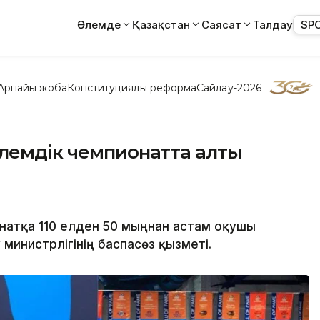
Әлемде
Қазақстан
Саясат
Талдау
SP
Арнайы жоба
Конституциялық реформа
Сайлау-2026
әлемдік чемпионатта алты
натқа 110 елден 50 мыңнан астам оқушы
министрлігінің баспасөз қызметі.