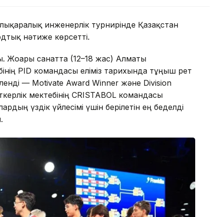
алықаралық инженерлік турнирінде Қазақстан
дтық нәтиже көрсетті.
. Жоғары санатта (12–18 жас) Алматы
інің PID командасы еліміз тарихында тұңғыш рет
енді — Motivate Award Winner және Division
яткерлік мектебінің CRISTABOL командасы
рдың үздік үйлесімі үшін берілетін ең беделді
.