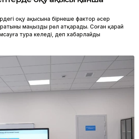
дегі оқу ақысына бірнеше фактор әсер
баратыны маңызды рөл атқарады. Соған қарай
сауға тура келеді, деп хабарлайды