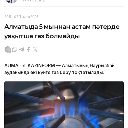
20:51, 07 Тамыз 2026
Алматыда 5 мыңнан астам пәтерде
уақытша газ болмайды
АЛМАТЫ. KAZINFORM — Алматының Наурызбай
ауданында екі күнге газ беру тоқтатылады.