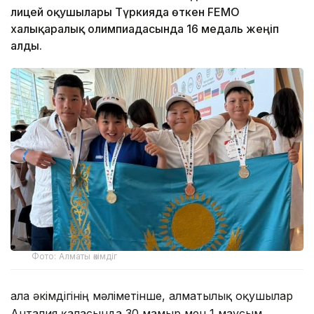
лицей оқушылары Түркияда өткен FEMO
халықаралық олимпиадасында 16 медаль жеңіп
алды.
Фото: Алматы әкімдіг
Қала әкімдігінің мәліметінше, алматылық оқушылар
Анталия қаласында 30 мамыр мен 1 маусым