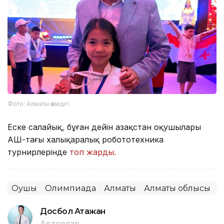
Фото: Алматы әкімдігі
Еске салайық, бұған дейін Қазақстан оқушылары
АҚШ-тағы халықаралық робототехника
турнирлерінде
топ жарды.
Оқушы
Олимпиада
Алматы
Алматы облысы
М
Досбол Атажан
Авторлар