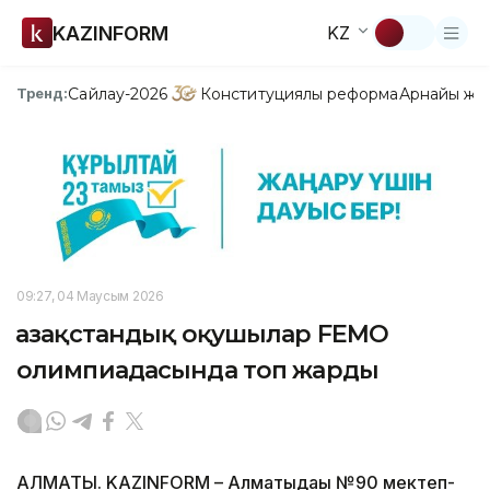
KAZINFORM
KZ
Сайлау-2026
Конституциялық реформа
Арнайы жо
Тренд:
09:27, 04 Маусым 2026
Қазақстандық оқушылар FEMO
олимпиадасында топ жарды
АЛМАТЫ. KAZINFORM – Алматыдағы №90 мектеп-