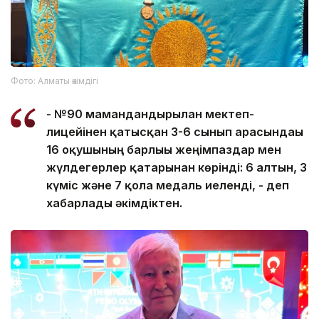
Фото: Алматы әкімдігі
- №90 мамандандырылған мектеп-
лицейінен қатысқан 3-6 сынып арасындағы
16 оқушының барлығы жеңімпаздар мен
жүлдегерлер қатарынан көрінді: 6 алтын, 3
күміс және 7 қола медаль иеленді, - деп
хабарлады әкімдіктен.