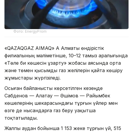
Фото: EnergyProm
«QAZAQGAZ AIMAQ» АҚ Алматы өндірістік
филиалының мәліметінше, 10–12 тамыз аралығында
«Төле би көшесін ұзарту» жобасы аясында орта
және төмен қысымды газ желілерін қайта көшіру
жұмыстары жүргізіледі.
Осыған байланысты көрсетілген кезеңде
Сабденов — Алатау — Әшімов — Райымбек
көшелерінің шекарасындағы тұрғын үйлер мен
өзге де нысандарға газ беру уақытша
тоқтатылады.
Жалпы аудан бойынша 1 153 жеке тұрғын үй, 515