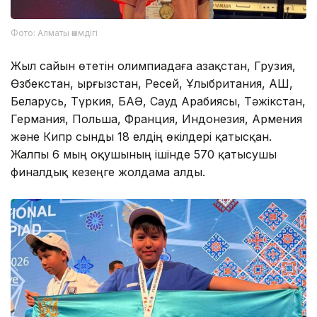
Фото: Алматы әкімдігі
Жыл сайын өтетін олимпиадаға Қазақстан, Грузия,
Өзбекстан, Қырғызстан, Ресей, Ұлыбритания, АҚШ,
Беларусь, Түркия, БАӘ, Сауд Арабиясы, Тәжікстан,
Германия, Польша, Франция, Индонезия, Армения
және Кипр сынды 18 елдің өкілдері қатысқан.
Жалпы 6 мың оқушының ішінде 570 қатысушы
финалдық кезеңге жолдама алды.