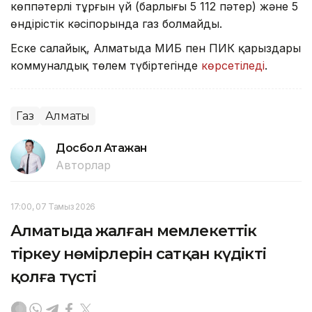
көппәтерлі тұрғын үй (барлығы 5 112 пәтер) және 5
өндірістік кәсіпорында газ болмайды.
Еске салайық, Алматыда МИБ пен ПИК қарыздары
коммуналдық төлем түбіртегінде
көрсетіледі
.
Газ
Алматы
Досбол Атажан
Авторлар
17:00, 07 Тамыз 2026
Алматыда жалған мемлекеттік
тіркеу нөмірлерін сатқан күдікті
қолға түсті