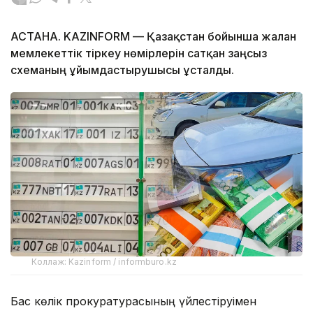
АСТАНА. KAZINFORM — Қазақстан бойынша жалған
мемлекеттік тіркеу нөмірлерін сатқан заңсыз
схеманың ұйымдастырушысы ұсталды.
Коллаж: Kazinform / informburo.kz
Бас көлік прокуратурасының үйлестіруімен