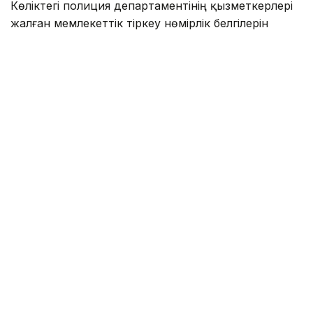
Көліктегі полиция департаментінің қызметкерлері
жалған мемлекеттік тіркеу нөмірлік белгілерін
заңсыз дайындау және тарату схемасының жолын
кесті.
— Алматыда жүйелі түрде жалған
мемлекеттік нөмірлерді дайындаумен
және сатумен айналысқан заңсыз
әрекеттің ұйымдастырушысы ұсталды.
Тергеу мәліметтері бойынша, жалған
нөмірлер Ресей Федерациясынан
экспресс-жеткізу қызметі арқылы
жеткізіліп, кейін Қазақстанның түрлі
өңірлеріндегі тапсырыс берушілерге
жіберіліп отырған, — делінген хабарламада.
Жедел-іздестіру шаралары барысында жалған
мемлекеттік тіркеу нөмірлік белгісі және басқа
да заттай дәлелдемелер тәркіленді. Қылмысқа