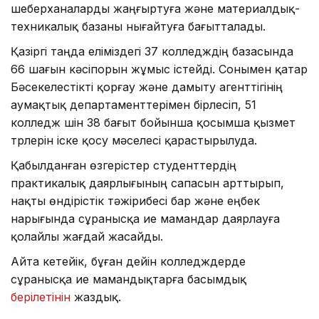
шеберханаларды жаңғыртуға және материалдық-
техникалық базаны нығайтуға бағытталады.
Қазіргі таңда еліміздегі 37 колледждің базасында
66 шағын кәсіпорын жұмыс істейді. Сонымен қатар
Бәсекелестікті қорғау және дамыту агенттігінің
аумақтық департаменттерімен бірлесіп, 51
колледж үшін 38 бағыт бойынша қосымша қызмет
түрлерін іске қосу мәселесі қарастырылуда.
Қабылданған өзгерістер студенттердің
практикалық даярлығының сапасын арттырып,
нақты өндірістік тәжірибесі бар және еңбек
нарығында сұранысқа ие мамандар даярлауға
қолайлы жағдай жасайды.
Айта кетейік, бұған дейін колледждерде
сұранысқа ие мамандықтарға басымдық
берілетінін
жаздық.