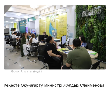
Фото: Алматы әкімдігі
Кеңесте Оқу-ағарту министрі Жұлдыз Сүлейменова
еңбек нарығы мен экономиканың сұранысына сай
білікті мамандар даярлауға бағытталған
техникалық және кәсіптік, орта білімнен кейінгі
білім беру жүйесін одан әрі дамытудың негізгі