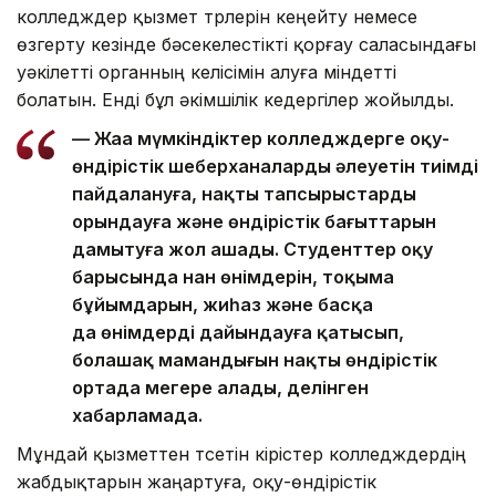
колледждер қызмет түрлерін кеңейту немесе
өзгерту кезінде бәсекелестікті қорғау саласындағы
уәкілетті органның келісімін алуға міндетті
болатын. Енді бұл әкімшілік кедергілер жойылды.
— Жаңа мүмкіндіктер колледждерге оқу-
өндірістік шеберханалардың әлеуетін тиімді
пайдалануға, нақты тапсырыстарды
орындауға және өндірістік бағыттарын
дамытуға жол ашады. Студенттер оқу
барысында нан өнімдерін, тоқыма
бұйымдарын, жиһаз және басқа
да өнімдерді дайындауға қатысып,
болашақ мамандығын нақты өндірістік
ортада меңгере алады, делінген
хабарламада.
Мұндай қызметтен түсетін кірістер колледждердің
жабдықтарын жаңартуға, оқу-өндірістік