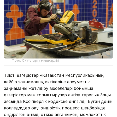
Фото: Оқу-ағарту министрлігі
Тиісті өзгерістер «Қазақстан Республикасының
кейбір заңнамалық актілеріне әлеуметтік
заңнаманы жетілдіру мәселелері бойынша
өзгерістер мен толықтырулар енгізу туралы» Заңы
аясында Кәсіпкерлік кодекске енгізілді. Бұған дейін
колледждер оқу-өндірістік процесс шеңберінде
өндірілген өнімді өткізе алғанымен, мемлекеттік