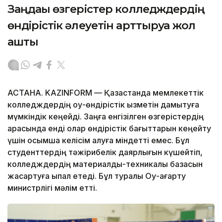
Заңдағы өзгерістер колледждердің
өндірістік әлеуетін арттыруға жол
ашты
АСТАНА. KAZINFORM — Қазақстанда мемлекеттік
колледждердің оқу-өндірістік қызметін дамытуға
мүмкіндік кеңейді. Заңға енгізілген өзгерістердің
арқасында енді олар өндірістік бағыттарын кеңейту
үшін қосымша келісім алуға міндетті емес. Бұл
студенттердің тәжірибелік даярлығын күшейтіп,
колледждердің материалдық-техникалық базасын
жақсартуға ықпал етеді. Бұл туралы Оқу-ағарту
министрлігі мәлім етті.