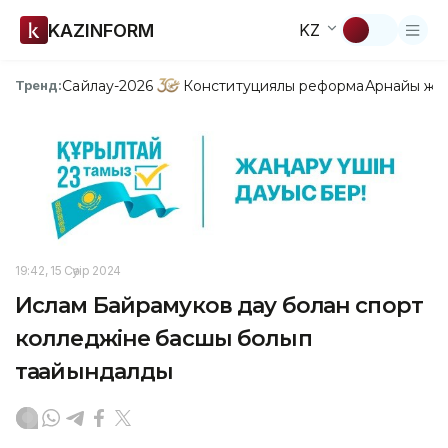
KAZINFORM
KZ
Сайлау-2026
Конституциялық реформа
Арнайы жо
Тренд:
19:42, 15 Сәуір 2024
Ислам Байрамуков дау болған спорт
колледжіне басшы болып
тағайындалды