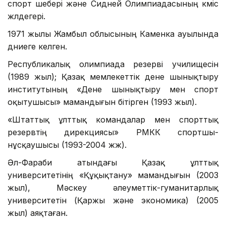
спорт шебері және Сидней Олимпиадасының күміс
жүлдегері.
1971 жылы Жамбыл облысының Каменка ауылында
дүниеге келген.
Республикалық олимпиада резерві училищесін
(1989 жыл); Қазақ мемлекеттік дене шынықтыру
институтының «Дене шынықтыру мен спорт
оқытушысы» мамандығын бітірген (1993 жыл).
«Штаттық ұлттық командалар мен спорттық
резервтің дирекциясы» РМКК спортшы-
нұсқаушысы (1993-2004 жж).
Әл-Фараби атындағы Қазақ ұлттық
университетінің «Құқықтану» мамандығын (2003
жыл), Мәскеу әлеуметтік-гуманитарлық
университетін (Қаржы және экономика) (2005
жыл) аяқтаған.