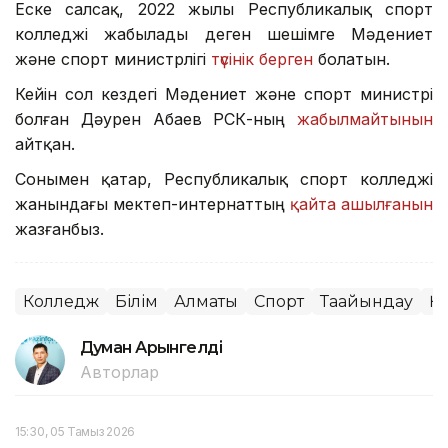
Еске салсақ, 2022 жылы Республикалық спорт
колледжі жабылады деген шешімге Мәдениет
және спорт министрлігі
түсінік берген
болатын.
Кейін сол кездегі Мәдениет және спорт министрі
болған Дәурен Абаев РСК-ның
жабылмайтынын
айтқан.
Сонымен қатар, Республикалық спорт колледжі
жанындағы мектеп-интернаттың
қайта ашылғанын
жазғанбыз.
Колледж
Білім
Алматы
Спорт
Тағайындау
ҚР
Думан Арғынгелді
Авторлар
15:30, 05 Тамыз 2026