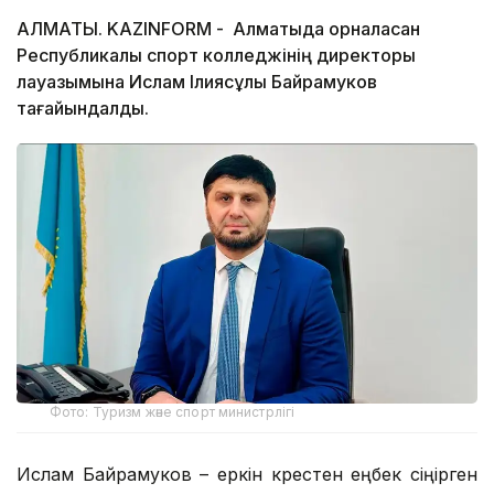
АЛМАТЫ. KAZINFORM - Алматыда орналасқан
Республикалық спорт колледжінің директоры
лауазымына Ислам Ілиясұлы Байрамуков
тағайындалды.
Фото: Туризм және спорт министрлігі
Ислам Байрамуков – еркін күрестен еңбек сіңірген