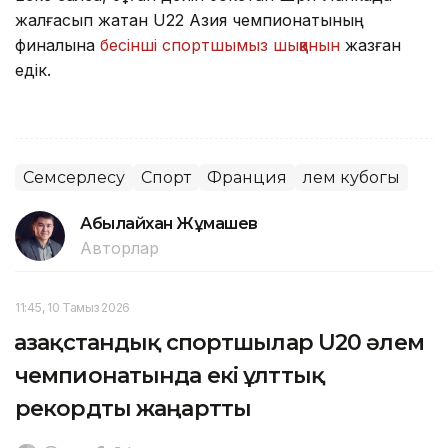
жалғасып жатқан U22 Азия чемпионатының
финалына
бесінші спортшымыз шыққанын
жазған
едік.
Семсерлесу
Спорт
Франция
әлем кубогы
Абылайхан Жұмашев
Авторлар
11:45, 10 Тамыз 2026
Қазақстандық спортшылар U20 әлем
чемпионатында екі ұлттық
рекордты жаңартты