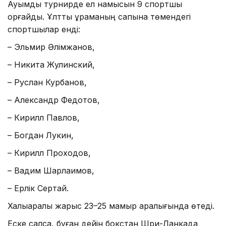
Ауқымды турнирде ел намысын 9 спортшы
қорғайды. Ұлттық құраманың сапына төмендегі
спортшылар енді:
– Эльмир Әлімжанов,
– Никита Жулинский,
– Руслан Курбанов,
– Александр Федотов,
– Кирилл Павлов,
– Богдан Лукин,
– Кирилл Проходов,
– Вадим Шарлаимов,
– Ерлік Сертай.
Халықаралық жарыс 23–25 мамыр аралығында өтеді.
Еске салсақ, бұған дейін бокстан Шри-Ланкада