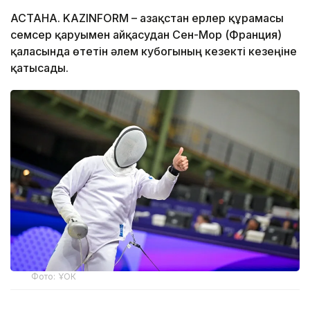
АСТАНА. KAZINFORM – Қазақстан ерлер құрамасы
семсер қаруымен айқасудан Сен-Мор (Франция)
қаласында өтетін әлем кубогының кезекті кезеңіне
қатысады.
Фото: ҰОК