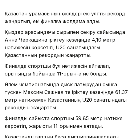
Қазақстан құрамасының өкілдері екі ұлттық рекорд
жаңартып, екі финалға жолдама алды.
Қыздар арасындағы сырықпен секіру сайысында
Анна Черкашина іріктеу кезеңінде 4,10 метр
нәтижесін көрсетіп, U20 санатындағы
Қазақстанның рекордын жаңартты.
Финалда спортшы бұл нәтижесін қайталап,
қорытынды бойынша 11-орынға ие болды.
Әлем чемпионатында диск лақтырудан сынға
түскен Максим Сажнев те іріктеу кезеңінде 61,37
метр нәтижемен Қазақстанның U20 санатындағы
рекордын жаңартты.
Финалдық сайыста спортшы 59,85 метр нәтиже
көрсетіп, жарысты 11-орынмен аяқтады.
Қазақстандықтардың басқа дисциплиналардағы