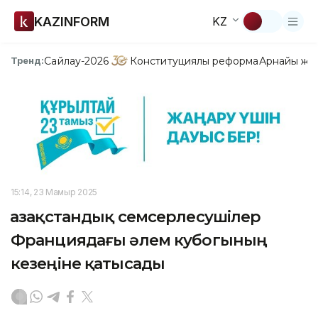
KAZINFORM
KZ
Сайлау-2026
Конституциялық реформа
Арнайы жо
Тренд:
15:14, 23 Мамыр 2025
Қазақстандық семсерлесушілер
Франциядағы әлем кубогының
кезеңіне қатысады