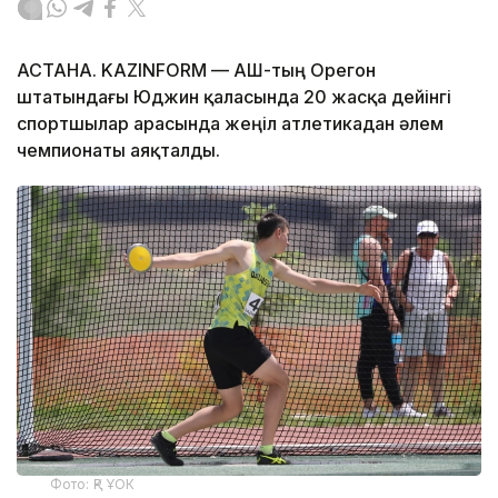
АСТАНА. KAZINFORM — АҚШ-тың Орегон
штатындағы Юджин қаласында 20 жасқа дейінгі
спортшылар арасында жеңіл атлетикадан әлем
чемпионаты аяқталды.
Фото: ҚР ҰОК