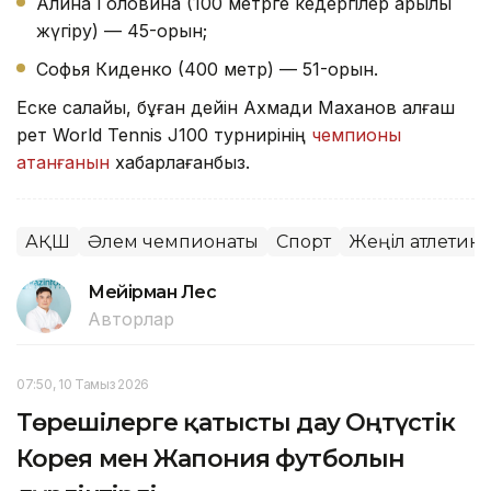
Алина Головина (100 метрге кедергілер арқылы
жүгіру) — 45-орын;
Софья Киденко (400 метр) — 51-орын.
Еске салайық, бұған дейін Ахмади Маханов алғаш
рет World Tennis J100 турнирінің
чемпионы
атанғанын
хабарлағанбыз.
АҚШ
Әлем чемпионаты
Спорт
Жеңіл атлетика
Мейірман Лес
Авторлар
07:50, 10 Тамыз 2026
Төрешілерге қатысты дау Оңтүстік
Корея мен Жапония футболын