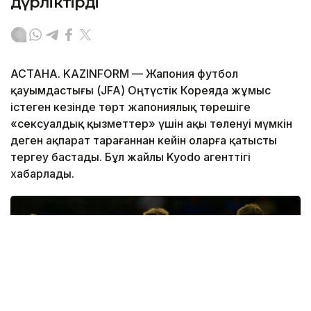
дүрліктірді
АСТАНА. KAZINFORM — Жапония футбол
қауымдастығы (JFA) Оңтүстік Кореяда жұмыс
істеген кезінде төрт жапониялық төрешіге
«сексуалдық қызметтер» үшін ақы төленуі мүмкін
деген ақпарат тарағаннан кейін оларға қатысты
тергеу бастады. Бұл жайлы Kyodo агенттігі
хабарлады.