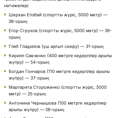
нәтижелері:
Шерхан Егізбай (спорттық жүріс, 5000 метр) —
38-орын;
Егор Струков (спорттық жүріс, 5000 метр) — 36-
орын;
Глеб Гладилов (үш қарғып секіру) — 31-орын;
Кирилл Савченко (400 метрге кедергілер арқылы
жүгіру) — 54-орын;
Богдан Гончаров (110 метрге кедергілер арқылы
жүгіру) — 37-орын;
Маргарита Стороженко (спорттық жүріс, 5000
метр) — 25-орын;
Антонина Чернышова (100 метрге кедергілер
арқылы жүгіру) — 58-орын;