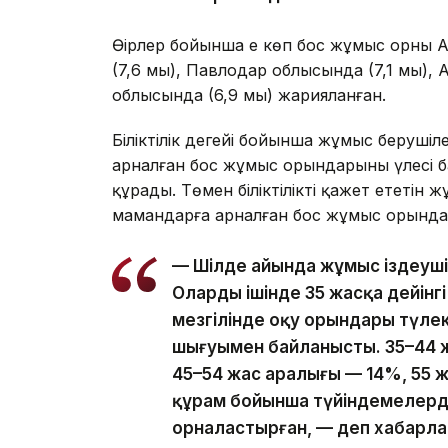
Өңірлер бойынша ең көп бос жұмыс орны А
(7,6 мың), Павлодар облысында (7,1 мың),
облысында (6,9 мың) жарияланған.
Біліктілік деңгейі бойынша жұмыс берушіл
арналған бос жұмыс орындарының үлесі 
құрады. Төмен біліктілікті қажет ететін 
мамандарға арналған бос жұмыс орындар
— Шілде айында жұмыс іздеушіл
Олардың ішінде 35 жасқа дейінг
мезгілінде оқу орындары түлект
шығуымен байланысты. 35–44 
45–54 жас аралығы — 14%, 55 
құрам бойынша түйіндемелерд
орналастырған, — деп хабарл