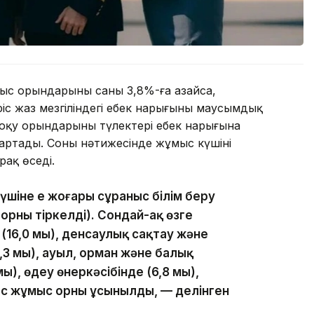
с орындарының саны 3,8%-ға азайса,
іс жаз мезгіліндегі еңбек нарығының маусымдық
оқу орындарының түлектері еңбек нарығына
артады. Соның нәтижесінде жұмыс күшінің
ақ өседі.
үшіне ең жоғары сұраныс білім беру
орны тіркелді). Сондай-ақ өзге
16,0 мың), денсаулық сақтау және
3 мың), ауыл, орман және балық
, өңдеу өнеркәсібінде (6,8 мың),
бос жұмыс орны ұсынылды, — делінген