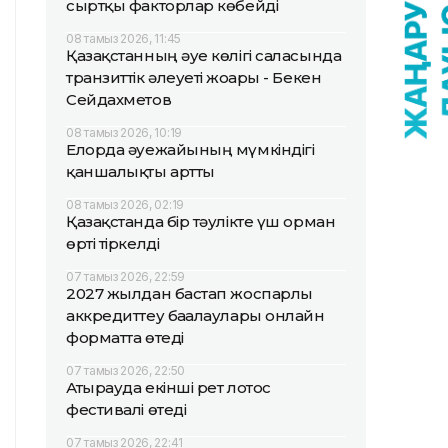
сыртқы факторлар көбейді
08 тамыз 2026, 11:45
Қазақстанның әуе көлігі саласында
транзиттік әлеуеті жоғары - Бекен
Сейдахметов
08 тамыз 2026, 10:19
Елорда әуежайының мүмкіндігі
қаншалықты артты
08 тамыз 2026, 02:19
Қазақстанда бір тәулікте үш орман
өрті тіркелді
07 тамыз 2026, 22:59
2027 жылдан бастап жоспарлы
аккредиттеу бағалаулары онлайн
форматта өтеді
07 тамыз 2026, 22:50
Атырауда екінші рет лотос
фестивалі өтеді
07 тамыз 2026, 22:41