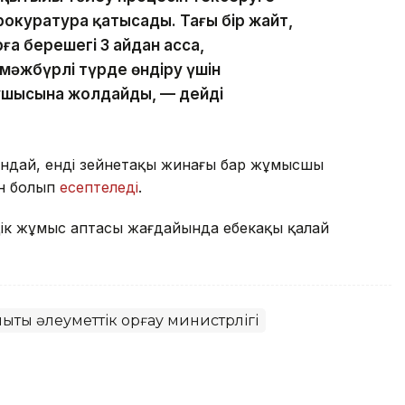
рокуратура қатысады. Тағы бір жайт,
а берешегі 3 айдан асса,
мәжбүрлі түрде өндіру үшін
ушысына жолдайды, — дейді
ғандай, енді зейнетақы жинағы бар жұмысшы
ан болып
есептеледі
.
үндік жұмыс аптасы жағдайында еңбекақы қалай
қты әлеуметтік қорғау министрлігі