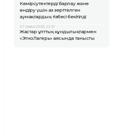
Көмірсутектерді барлау және
өндіру үшін аз зерттелген
аумақтардың тізбесі бекітілді
07 тамыз 2026, 22:10
Жастар ұлттық құндылықтармен
«ЭтноЛагерь» аясында танысты