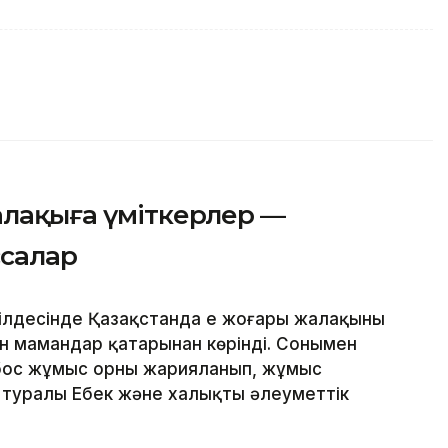
алақыға үміткерлер —
салар
лдесінде Қазақстанда ең жоғары жалақыны
н мамандар қатарынан көрінді. Сонымен
ң бос жұмыс орны жарияланып, жұмыс
ұл туралы Еңбек және халықты әлеуметтік