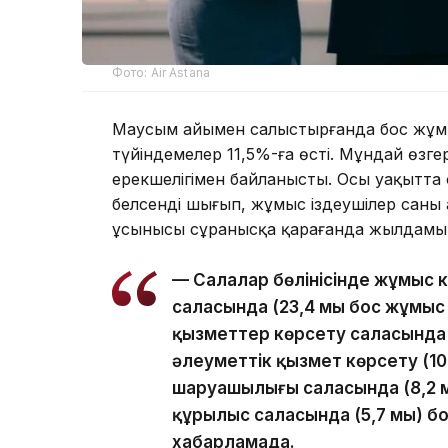
Фото: Air Astana
Маусым айымен салыстырғанда бос жұмы
түйіндемелер 11,5%-ға өсті. Мұндай өзгер
ерекшелігімен байланысты. Осы уақытта 
белсенді шығып, жұмыс іздеушілер саны 
ұсынысы сұранысқа қарағанда жылдамыр
— Салалар бөлінісінде жұмыс к
саласында (23,4 мың бос жұмыс 
қызметтер көрсету саласында (
әлеуметтік қызмет көрсету (10,
шаруашылығы саласында (8,2 мың)
құрылыс саласында (5,7 мың) 
хабарламада.