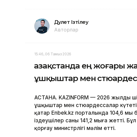
Дәулет Ізтілеу
Авторлар
15:46, 06 Тамыз 2026
Қазақстанда ең жоғары ж
ұшқыштар мен стюардес
АСТАНА. KAZINFORM — 2026 жылдың ші
ұшқыштар мен стюардессалар күтеті
қатар Enbek.kz порталында 104,6 мы
іздеушілер саны 141,2 мыңға жетті. Б
қорғау министрлігі мәлім етті.