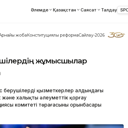
Әлемде
Қазақстан
Саясат
Талдау
SP
Арнайы жоба
Конституциялық реформа
Сайлау-2026
ушілердің жұмысшылар
а
с берушілердің қызметкерлер алдындағы
к және халықты әлеуметтік қорғау
кциясы комитеті төрағасының орынбасары