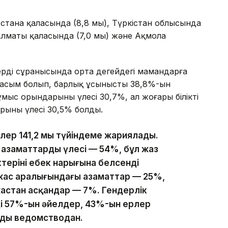
стана қаласында (8,8 мың), Түркістан облысында
 Алматы қаласында (7,0 мың) және Ақмола
ердің сұранысында орта деңгейдегі мамандарға
басым болып, барлық ұсыныстың 38,8%-ын
жұмыс орындарының үлесі 30,7%, ал жоғары білікті
ының үлесі 30,5% болды.
ер 141,2 мың түйіндеме жариялады.
і азаматтардың үлесі — 54%, бұл жаз
ерінің еңбек нарығына белсенді
жас аралығындағы азаматтар — 25%,
жастан асқандар — 7%. Гендерлік
ің 57%-ын әйелдер, 43%-ын ерлер
ады ведомстводан.