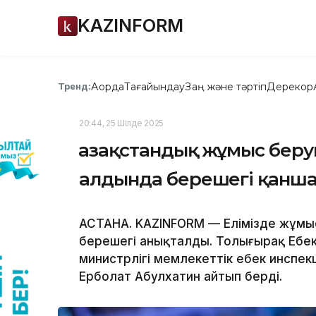
KAZINFORM
Ақорда
Тағайындау
Заң және тәртіп
Дерекқор
Тренд:
20:44, 25 Шілде 2025
Қазақстандық жұмыс бер
алдында берешегі қанш
АСТАНА. KAZINFORM — Елімізде жұмы
берешегі анықталды. Толығырақ Еңбе
министрлігі мемлекеттік еңбек инспе
Ерболат Абулхатин айтып берді.