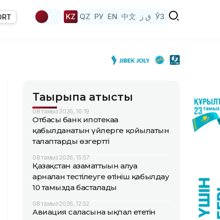
KZ
QZ
РУ
EN
中文
ق ز
ЎЗ
ORT
Тақырыпқа қатысты
08 тамыз 2026, 16:19
Отбасы банк ипотекаға
қабылданатын үйлерге қойылатын
талаптарды өзгертті
08 тамыз 2026, 15:57
Қазақстан азаматтығын алуға
арналған тестілеуге өтініш қабылдау
10 тамызда басталады
08 тамыз 2026, 12:52
Авиация саласына ықпал ететін