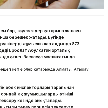
тасы бар, тәуекелдер қатарына жалақы
нша берешек жатады. Бүгінде
рушілердің жұмысшылар алдында 873
 деді Ерболат Абулхатин орталық
ында өткен баспасөз мәслихатында.
берешегі көп өңірлер қатарында Алматы, Атырау
ік еңбек инспекторлары тарапынан
сондай-ақ жұмысшылардың өтініші
 тексеру кезінде анықталады.
ақытылы төлеу процесін тексеруге