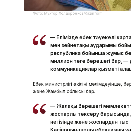
Фото: Мухтор Холдорбеков/Kazinform
— Елімізде еңбек тәуекелі кар
мен зейнетақы аударымы бойы
республика бойынша жұмыс бе
миллион теңге берешегі бар, —
коммуникациялар қызметі алаң
Еңбек министрлігі өкілінің мәлімдеуінше, 
және Жамбыл облысы бар.
— Жалақы берешегі мемлекетт
жоспарлы тексеру барысында, 
негізінде және жоспардан тыс
Кәсіпорындардың еңбекақыны у