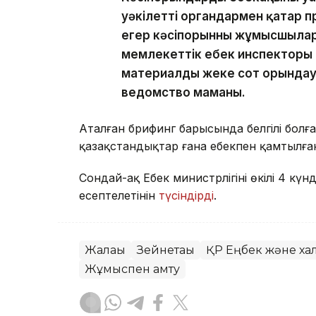
уәкілетті органдармен қатар п
егер кәсіпорынның жұмысшыларғ
мемлекеттік еңбек инспекторы 
материалды жеке сот орында
ведомство маманы.
Аталған брифинг барысында белгілі бол
қазақстандықтар ғана еңбекпен қамтылғ
Сондай-ақ Еңбек министрлігінің өкілі 4 к
есептелетінін
түсіндірді
.
Жалақы
Зейнетақы
ҚР Еңбек және халы
Жұмыспен қамту