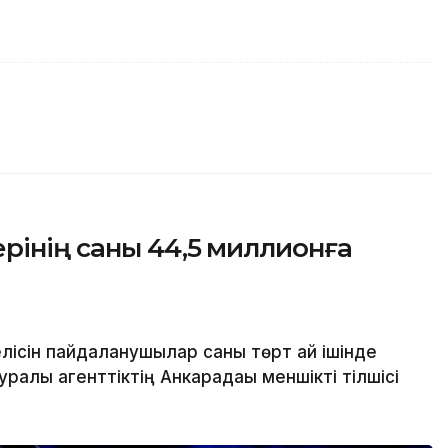
рінің саны 44,5 миллионға
лісін пайдаланушылар саны төрт ай ішінде
алы агенттіктің Анкарадағы меншікті тілшісі