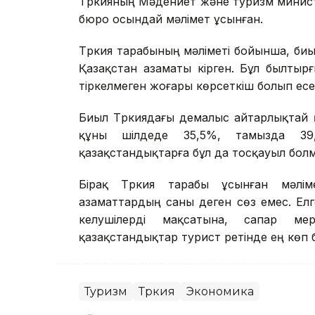
Түркияның Мәдениет және туризм министрл
бюро осындай мәлімет ұсынған.
Түркия тарабының мәліметі бойынша, би
Қазақстан азаматы кірген. Бұл былтыр
тіркелмеген жоғары көрсеткіш болып есе
Биыл Түркиядағы демалыс айтарлықтай 
құны шілдеде 35,5%, тамызда 39,
қазақстандықтарға бұл да тосқауыл болм
Бірақ Түркия тарабы ұсынған мәлі
азаматтардың саны деген сөз емес. Елге
келушілерді мақсатына, сапар ме
қазақстандықтар турист ретінде ең көп 
Туризм
Түркия
Экономика