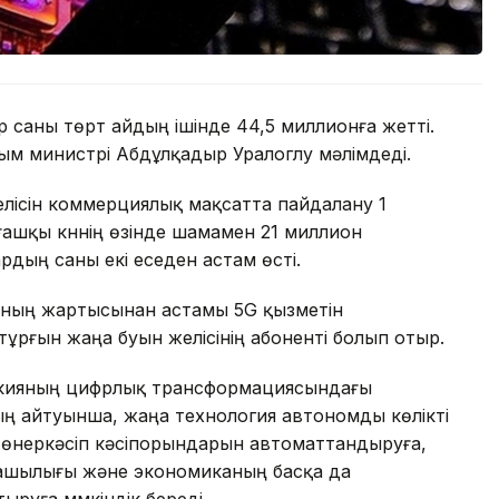
р саны төрт айдың ішінде 44,5 миллионға жетті.
ым министрі Абдұлқадыр Уралоглу мәлімдеді.
елісін коммерциялық мақсатта пайдалану 1
ғашқы күннің өзінде шамамен 21 миллион
рдың саны екі еседен астам өсті.
қының жартысынан астамы 5G қызметін
і тұрғын жаңа буын желісінің абоненті болып отыр.
ркияның цифрлық трансформациясындағы
ың айтуынша, жаңа технология автономды көлікті
, өнеркәсіп кәсіпорындарын автоматтандыруға,
уашылығы және экономиканың басқа да