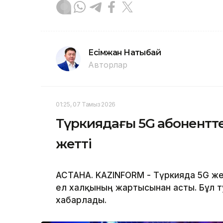
Есімжан Нақтыбай
Авторлар
01:25, 07 Тамыз 2026
Түркиядағы 5G абонентте
жетті
АСТАНА. KAZINFORM - Түркияда 5G же
ел халқының жартысынан асты. Бұл тур
хабарлады.