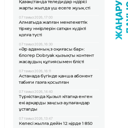
Қазақстанда теледидар өндірісі
жарты жылда үш есеге жуық өсті
07 тамыз 2026, 17:00
Алматыда жалған мемлекеттік
тіркеу нөмірлерін сатқан күдікті
қолға түсті
07 тамыз 2026, 16:30
«Әр адамның өз оқиғасы бар»:
блогер Dobryak қызықты контент
жасаудың құпиясымен бөлісті
07 тамыз 2026, 16:11
Астанада бүгінде қанша абонент
табиғи газға қосылған
07 тамыз 2026, 14:40
Түркістанда Қызыл кітапқа енген
екі арқарды заңсыз аулағандар
ұсталды
07 тамыз 2026, 13:47
Келесі жылға дейін 12 өңірде 1 850