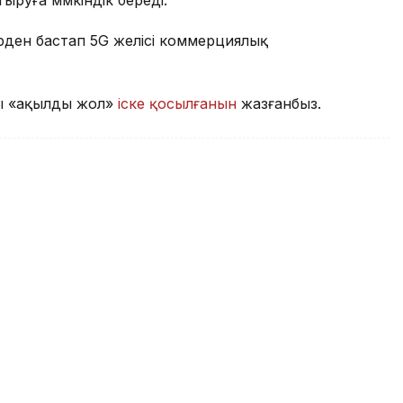
ыруға мүмкіндік береді.
уірден бастап 5G желісі коммерциялық
қы «ақылды жол»
іске қосылғанын
жазғанбыз.