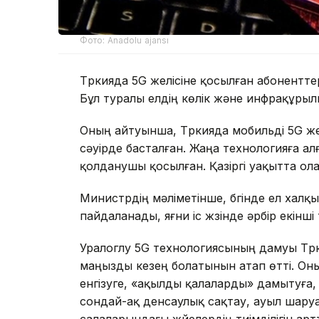
Фото: Anadolu ajansı
Түркияда 5G желісіне қосылған абонентте
Бұл туралы елдің көлік және инфрақұрыл
Оның айтуынша, Түркияда мобильді 5G ж
сәуірде басталған. Жаңа технологияға ал
қолданушы қосылған. Қазіргі уақытта ола
Министрдің мәліметінше, бүгінде ел хал
пайдаланады, яғни іс жүзінде әрбір екінш
Уралоглу 5G технологиясының дамуы Тү
маңызды кезең болатынын атап өтті. Он
енгізуге, «ақылды қалаларды» дамытуға
сондай-ақ денсаулық сақтау, ауыл шар