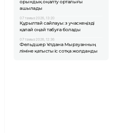
орындық оңалту орталығы
ашылады
07 тамыз 2026, 13:20
Құрылтай сайлауы: өз учаскеңізді
қалай оңай табуға болады
07 тамыз 2026, 12:36
Фельдшер Ұлдана Мырзуанның
өліміне қатысты іс сотқа жолданды