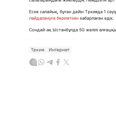
салаларындағы жүйелердің тиімділігін артт
Еске салайық, бұған дейін Түркияда 1 сә
пайдалануға берілетінін
хабарлаған едік.
Сондай-ақ Ыстанбұлда 5G желілі алғаш
Түркия
Интернет
Мейірман Лес
Авторлар
00:59, 06 Тамыз 2026