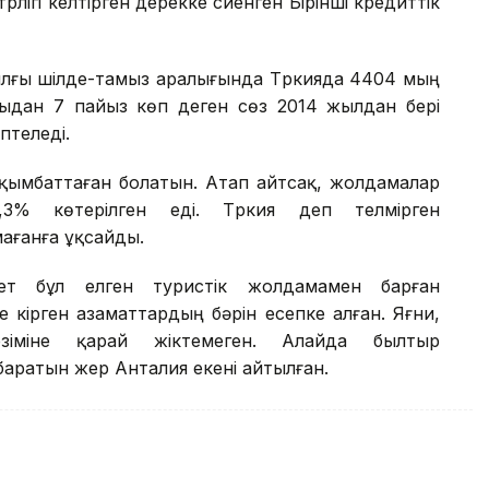
ігі келтірген дерекке сүйенген Бірінші кредиттік
ылғы шілде-тамыз аралығында Түркияда 4404 мың
ғыдан 7 пайыз көп деген сөз 2014 жылдан бері
птеледі.
қымбаттаған болатын. Атап айтсақ, жолдамалар
3% көтерілген еді. Түркия деп телмірген
ағанға ұқсайды.
мет бұл елген туристік жолдамамен барған
 кірген азаматтардың бәрін есепке алған. Яғни,
рзіміне қарай жіктемеген. Алайда былтыр
баратын жер Анталия екені айтылған.