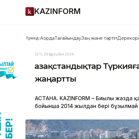
KAZINFORM
Ақорда
Тағайындау
Заң және тәртіп
Дерекқор
Тренд:
12:11, 29 Қыркүйек 2024
Қазақстандықтар Түркияғ
жаңартты
АСТАНА. KAZINFORM – Биылғы жазда қа
бойынша 2014 жылдан бері бұзылмай