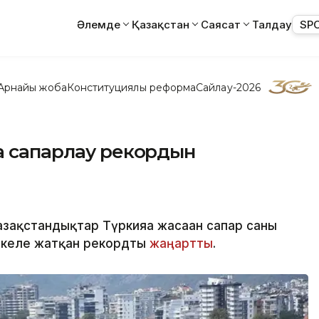
Әлемде
Қазақстан
Саясат
Талдау
SP
Арнайы жоба
Конституциялық реформа
Сайлау-2026
а сапарлау рекордын
зақстандықтар Түркияға жасаған сапар саны
 келе жатқан рекордты
жаңартты
.