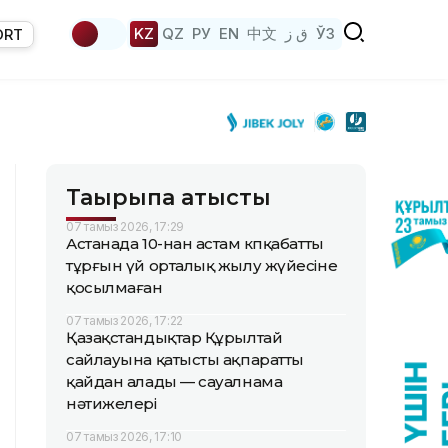
KZ
QZ
РУ
EN
中文
ق ز
ЎЗ
ORT
Тақырыпқа қатысты
07 тамыз 2026, 17:29
Астанада 10-нан астам көпқабатты
тұрғын үй орталық жылу жүйесіне
қосылмаған
07 тамыз 2026, 17:22
Қазақстандықтар Құрылтай
сайлауына қатысты ақпаратты
қайдан алады — сауалнама
нәтижелері
07 тамыз 2026, 17:10