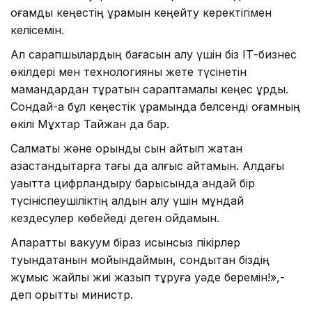
қоғамдық кеңестің құрамын кеңейту керектігімен
келісемін.
Ал сарапшылардың бағасын алу үшін біз ІТ-бизнес
өкілдері мен технологияны жете түсінетін
мамандардан тұратын сараптамалық кеңес құрдық.
Сондай-ақ бұл кеңестік құрамында белсенді қоғамның
өкілі Мұхтар Тайжан да бар.
Салмақты және орынды сын айтып жатқан
қазақстандықтарға тағы да алғыс айтамын. Алдағы
уақытта цифрландыру барысында қандай бір
түсініспеушіліктің алдын алу үшін мұндай
кездесулер көбейеді деген ойдамын.
Ақпараттық вакуум біраз қисынсыз пікірлер
туындатқанын мойындаймын, сондықтан біздің
жұмыс жайлы жиі жазып тұруға уәде беремін!»,-
деп қорытты министр.