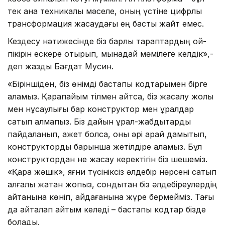
тек қана техникалық мәселе, оның үстіне цифрлық
трансформация жасаудағы ең басты жайт емес.
Кездесу нәтижесінде біз барлық тараптардың ой-
пікірін ескере отырып, мынадай мәмілеге келдік»,-
деп жазды Бағдат Мусин.
«Біріншіден, біз өнімді бастапқы кодтарымен бірге
аламыз. Қарапайым тілмен айтсақ, біз жасалу жолы
мен нұсқаулығы бар конструктор мен құралдар
сатып алмақпыз. Біз дайын құрал-жабдықтарды
пайдаланып, қажет болса, оны әрі қарай дамытып,
конструкторды барынша жетілдіре аламыз. Бұл
конструктордан не жасау керектігін біз шешеміз.
«Қара жәшік», яғни түсініксіз әлдебір нәрсені сатып
алғалы жатқан жоқпыз, сондықтан біз әлдебіреулердің
айтқанына көніп, айдағанына жүре бермейміз. Тағы
да қайталап айтқым келеді – бастапқы кодтар бізде
болады.