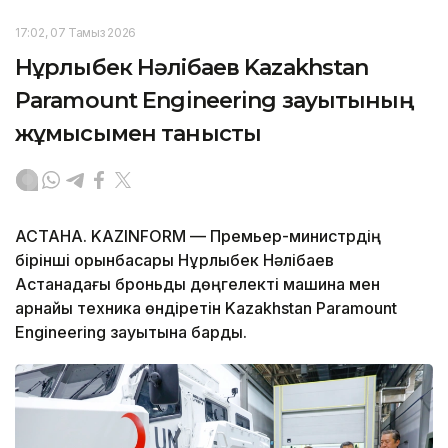
17:02, 07 Тамыз 2026
Нұрлыбек Нәлібаев Kazakhstan
Paramount Engineering зауытының
жұмысымен танысты
АСТАНА. KAZINFORM — Премьер-министрдің
бірінші орынбасары Нұрлыбек Нәлібаев
Астанадағы броньды дөңгелекті машина мен
арнайы техника өндіретін Kazakhstan Paramount
Engineering зауытына барды.