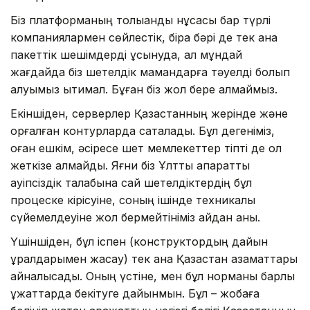
Біз платформаның толыққанды нұсқасы бар түрлі
компаниялармен сөйлестік, бірақ бәрі де тек қана
пакеттік шешімдерді ұсынуда, ал мұндай
жағдайда біз шетелдік мамандарға тәуелді болып
қалуымыз ықтимал. Бұған біз жол бере алмаймыз.
Екіншіден, серверлер Қазақстанның жерінде және
қорғалған контурларда сақталады. Бұл дегеніміз,
оған ешкім, әсіресе шет мемлекеттер тіпті де қол
жеткізе алмайды. Яғни біз Ұлттық ақпараттық
қауіпсіздік талабына сай шетелдіктердің бұл
процеске кірісуіне, соның ішінде техникалық
сүйемелдеуіне жол бермейтініміз айдан анық.
Үшіншіден, бұл іспен (конструктордың дайын
құралдарымен жасау) тек қана Қазақстан азаматтары
айналысады. Оның үстіне, мен бұл норманы барлық
құжаттарда бекітуге дайынмын. Бұл – жобаға