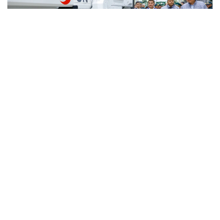
Фото: Солтан Жексенбеков/ Kazinform
Кәсіпорында Arlan және Alan-2 броньдалған
дөңгелекті машиналары, Barys жауынгерлік
броньды көлігінің 4×4, 6×6 және 8×8 өлшеміндегі
модельдері, сондай-ақ, жүзетін әрі дөңгелекті
Terrex-Barys-A 8×8 платформасы шығарылады.