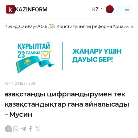
KAZINFORM
KZ
Сайлау-2026
Конституциялық реформа
Арнайы жо
Тренд:
18:41, 24 Қазан 2021
Қазақстанды цифрландырумен тек
қазақстандықтар ғана айналысады
– Мусин