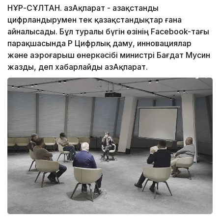
НҰР-СҰЛТАН. ҚазАқпарат - Қазақстанды
цифрландырумен тек қазақстандықтар ғана
айналысады. Бұл туралы бүгін өзінің Facebook-тағы
парақшасында ҚР Цифрлық даму, инновациялар
және аэроғарыш өнеркәсібі министрі Бағдат Мусин
жазды, деп хабарлайды ҚазАқпарат.