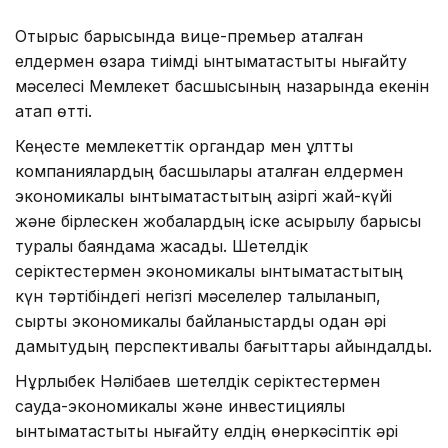
Отырыс барысында вице-премьер аталған
елдермен өзара тиімді ынтымақтастықты нығайту
мәселесі Мемлекет басшысының назарында екенін
атап өтті.
Кеңесте мемлекеттік органдар мен ұлттық
компаниялардың басшылары аталған елдермен
экономикалық ынтымақтастықтың қазіргі жай-күйі
және бірлескен жобалардың іске асырылу барысы
туралы баяндама жасады. Шетелдік
серіктестермен экономикалық ынтымақтастықтың
күн тәртібіндегі негізгі мәселелер талқыланып,
сыртқы экономикалық байланыстарды одан әрі
дамытудың перспективалы бағыттары айқындалды.
Нұрлыбек Нәлібаев шетелдік серіктестермен
сауда-экономикалық және инвестициялық
ынтымақтастықты нығайту елдің өнеркәсіптік әрі