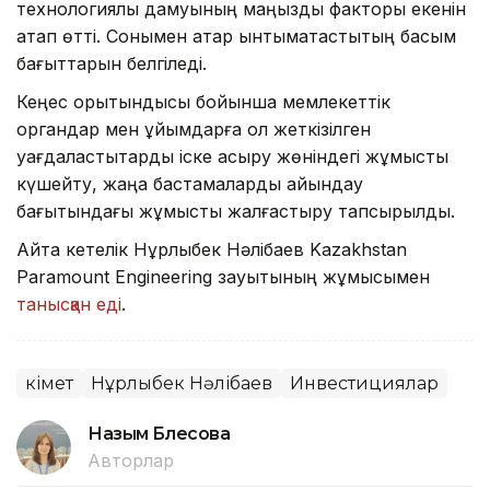
технологиялық дамуының маңызды факторы екенін
атап өтті. Сонымен қатар ынтымақтастықтың басым
бағыттарын белгіледі.
Кеңес қорытындысы бойынша мемлекеттік
органдар мен ұйымдарға қол жеткізілген
уағдаластықтарды іске асыру жөніндегі жұмысты
күшейту, жаңа бастамаларды айқындау
бағытындағы жұмысты жалғастыру тапсырылды.
Айта кетелік Нұрлыбек Нәлібаев Kazakhstan
Paramount Engineering зауытының жұмысымен
танысқан еді
.
Үкімет
Нұрлыбек Нәлібаев
Инвестициялар
Назым Бөлесова
Авторлар