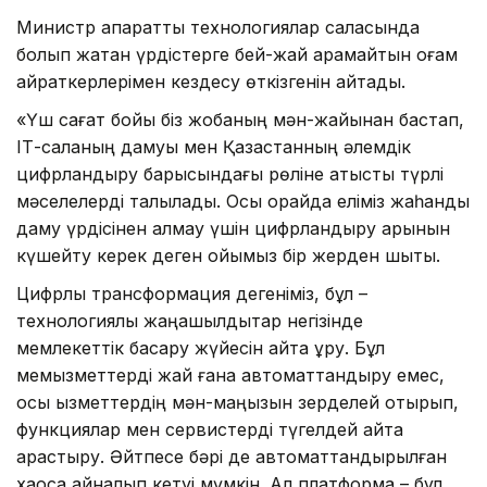
Министр ақпараттық технологиялар саласында
болып жатқан үрдістерге бей-жай қарамайтын қоғам
қайраткерлерімен кездесу өткізгенін айтады.
«Үш сағат бойы біз жобаның мән-жайынан бастап,
ІТ-саланың дамуы мен Қазақстанның әлемдік
цифрландыру барысындағы рөліне қатысты түрлі
мәселелерді талқыладық. Осы орайда еліміз жаһандық
даму үрдісінен қалмау үшін цифрландыру қарқынын
күшейту керек деген ойымыз бір жерден шықты.
Цифрлық трансформация дегеніміз, бұл –
технологиялық жаңашылдықтар негізінде
мемлекеттік басқару жүйесін қайта құру. Бұл
мемқызметтерді жай ғана автоматтандыру емес,
осы қызметтердің мән-маңызын зерделей отырып,
функциялар мен сервистерді түгелдей қайта
қарастыру. Әйтпесе бәрі де автоматтандырылған
хаосқа айналып кетуі мүмкін. Ал платформа – бұл