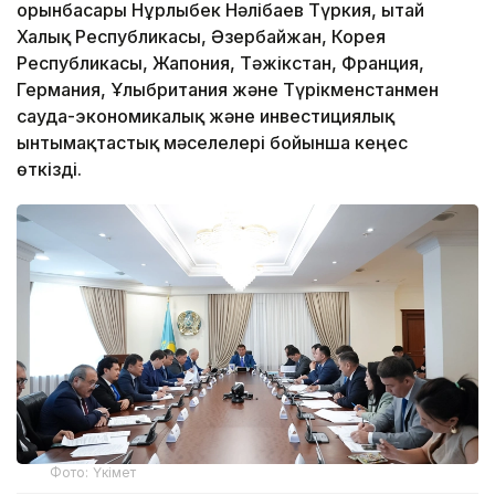
орынбасары Нұрлыбек Нәлібаев Түркия, Қытай
Халық Республикасы, Әзербайжан, Корея
Республикасы, Жапония, Тәжікстан, Франция,
Германия, Ұлыбритания және Түрікменстанмен
сауда-экономикалық және инвестициялық
ынтымақтастық мәселелері бойынша кеңес
өткізді.
Фото: Үкімет