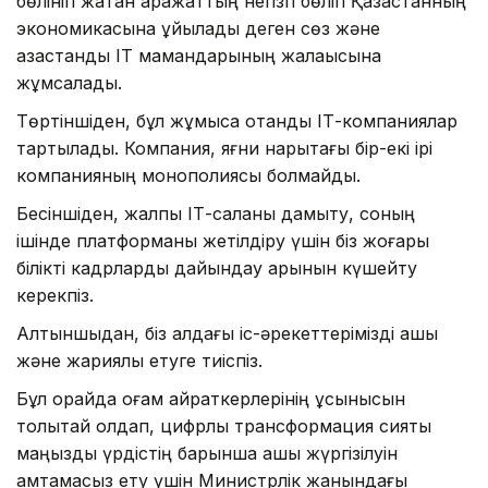
бөлініп жатқан қаражаттың негізгі бөлігі Қазақстанның
экономикасына құйылады деген сөз және
қазақстандық IT мамандарының жалақысына
жұмсалады.
Төртіншіден, бұл жұмысқа отандық ІТ-компаниялар
тартылады. Компания, яғни нарықтағы бір-екі ірі
компанияның монополиясы болмайды.
Бесіншіден, жалпы ІТ-саланы дамыту, соның
ішінде платформаны жетілдіру үшін біз жоғары
білікті кадрларды дайындау қарқынын күшейту
керекпіз.
Алтыншыдан, біз алдағы іс-әрекеттерімізді ашық
және жариялы етуге тиіспіз.
Бұл орайда қоғам қайраткерлерінің ұсынысын
толықтай қолдап, цифрлық трансформация сияқты
маңызды үрдістің барынша ашық жүргізілуін
қамтамасыз ету үшін Министрлік жанындағы