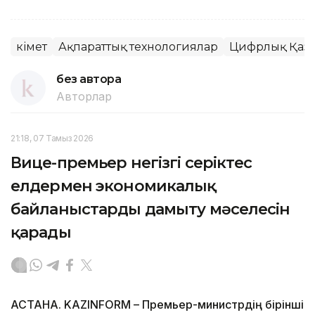
Үкімет
Ақпараттық технологиялар
Цифрлық Қаза
без автора
Авторлар
21:18, 07 Тамыз 2026
Вице-премьер негізгі серіктес
елдермен экономикалық
байланыстарды дамыту мәселесін
қарады
АСТАНА. KAZINFORM – Премьер-министрдің бірінші