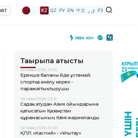
KZ
QZ
РУ
EN
中文
ق ز
ЎЗ
ORT
Тақырыпқа қатысты
09 тамыз 2026, 13:00
Ерекше баланы үйде ұстамай,
спортқа әкелу керек -
паражаттықтырушы
09 тамыз 2026, 03:12
Садақ атудан Азия ойындарына
қатысатын Қазақстан
құрамасының тізімі жарияланды
09 тамыз 2026, 02:00
ҚПЛ: «Каспий» - «Ұлытау»