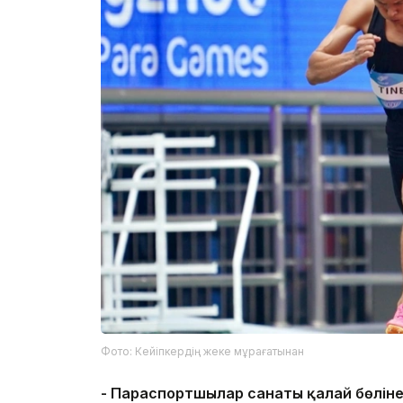
Фото: Кейіпкердің жеке мұрағатынан
- Параспортшылар санаты қалай бөліне