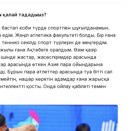
ы қалай таңдадыңыз?
н бастап кәсіби түрде спортпен шұғылданамын.
едім. Жеңіл атлетика факультеті болды. Бір ғана
 теннисі секілді спорт түрлерін де меңгердім.
жылы ғана Ақтөбеге оралдым. Өзім қазір
 ішінде жастар, жасөспірімдер арасында
тар арасында өткен Азия пара ойындарына
і. Бұрын пара атлеттер арасында туа бітті сал
рмейтін, нашар көретін адамдар ғана жарысқа
нтеллектті қосты. Онда ойлау қабілеті төмен