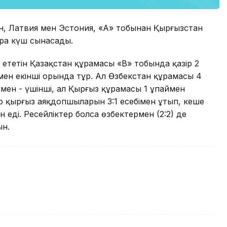
ан, Латвия мен Эстония, «А» тобынан Қырғызстан
ара күш сынасады.
 ететін Қазақстан құрамасы «В» тобында қазір 2
н екінші орында тұр. Ал Өзбекстан құрамасы 4
ймен - үшінші, ал Қырғыз құрамасы 1 ұпаймен
р қырғыз аяқдопшыларын 3:1 есебімен ұтып, кеше
 еді. Ресейліктер болса өзбектермен (2:2) де
ын.