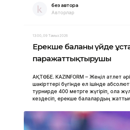
без автора
Авторлар
13:00, 09 Тамыз 2026
Ерекше баланы үйде ұста
паражаттықтырушы
АҚТӨБЕ. KAZINFORM – Жеңіл атлет әр
шәкірттері бүгінде ел ішінде абсолют
турнирде 400 метрге жүгіріп, қола жү
кездесіп, ерекше балалардың жаттығу