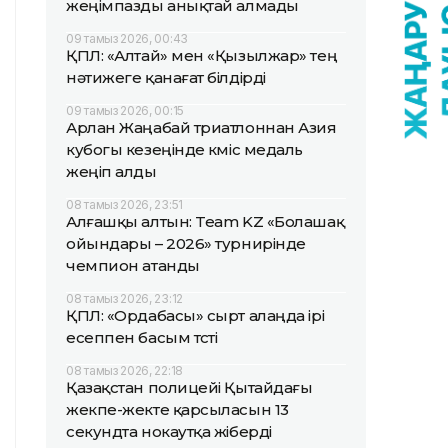
жеңімпазды анықтай алмады
09 тамыз 2026, 00:43
ҚПЛ: «Алтай» мен «Қызылжар» тең
нәтижеге қанағат білдірді
09 тамыз 2026, 00:15
Арлан Жаңабай триатлоннан Азия
кубогы кезеңінде күміс медаль
жеңіп алды
08 тамыз 2026, 23:51
Алғашқы алтын: Team KZ «Болашақ
ойындары – 2026» турнирінде
чемпион атанды
08 тамыз 2026, 23:12
ҚПЛ: «Ордабасы» сырт алаңда ірі
есеппен басым түсті
08 тамыз 2026, 22:18
Қазақстан полицейі Қытайдағы
жекпе-жекте қарсыласын 13
секундта нокаутқа жіберді