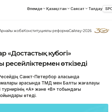
Әлемде
Қазақстан
Саясат
Талдау
SP
Арнайы жоба
Конституциялық реформа
Сайлау-2026
р «Достастық кубогі»
 ресейліктермен өткізеді
н Ресейдің Санкт-Петербор қаласында
ұрамалары арасында ТМД мен Балтық жағалауы
і турнирінің «А» және «В» тобындағы
 ойындары өтеді.