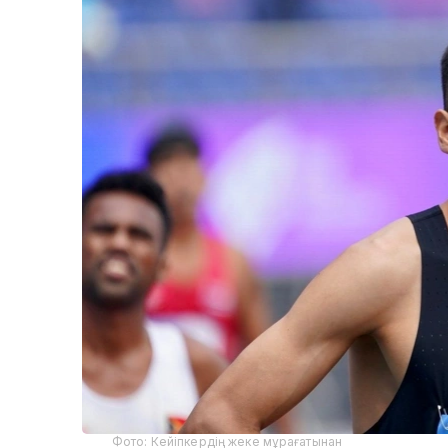
Фото: Кейіпкердің жеке мұрағатынан