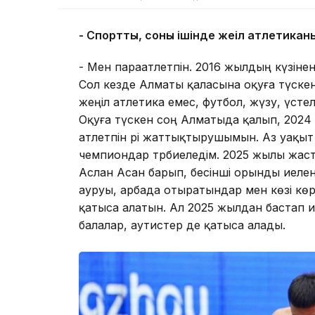
- Спортты, соның ішінде жеңіл атлетикан
- Мен параатлетпін. 2016 жылдың күзіне
Сол кезде Алматы қаласына оқуға түскен 
жеңіл атлетика емес, футбол, жүзу, үстел
Оқуға түскен соң Алматыда қалып, 2024 
атлетпін әрі жаттықтырушымын. Аз уақыт
чемпиондар тәрбиеледім. 2025 жылы жас
Аслан Асан барып, бесінші орынды иеленд
ауруы, арбада отыратындар мен көзі кө
қатыса алатын. Ал 2025 жылдан бастап и
балалар, аутистер де қатыса алады.