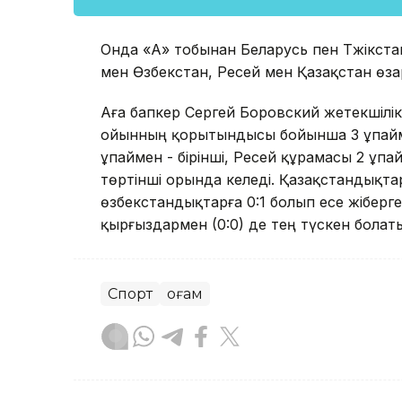
Онда «А» тобынан Беларусь пен Тәжікст
мен Өзбекстан, Ресей мен Қазақстан өз
Аға бапкер Сергей Боровский жетекшілік
ойынның қорытындысы бойынша 3 ұпайме
ұпаймен - бірінші, Ресей құрамасы 2 ұпа
төртінші орында келеді. Қазақстандықта
өзбекстандықтарға 0:1 болып есе жіберген
қырғыздармен (0:0) де тең түскен болат
Спорт
Қоғам