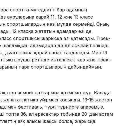
 пара спортта мүгедектігі бар адамның
өз ауруларына қарай 11, 12 және 13 класс
ын спортшылардың көзі мүлде көрмейді. Оның
ады. 12 класқа жататын адамдар өзі де,
 класс спортшысы жарысқа өзі қатысады. Тірек-
 шалдыққан адамдарда да дәл осылай бөлінеді.
, диагнозына қарай санат таңдалады. Мен 13
ттықтырушы ретінде интеллект, көз және тірек-
тарының пара спортшыларын дайындаймын.
азақстан чемпионаттарына қатысып жүр. Қалада
 жеңіл атлетика үйірмесі қосылды. 13-15 жастан
дымен фестиваль, түрлі турнирге апарамыз.
ші топта 36, ал ересектер тобында 20-дан астам
тлеттің аяқ алысы жақсы болса, жарысқа