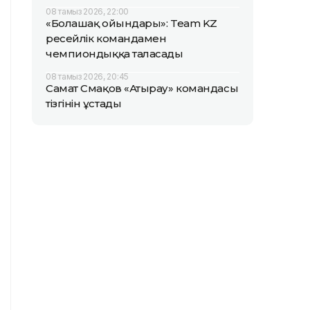
08 тамыз 2026, 22:00
«Болашақ ойындары»: Team KZ
ресейлік командамен
чемпиондыққа таласады
08 тамыз 2026, 20:45
Самат Смақов «Атырау» командасы
тізгінін ұстады