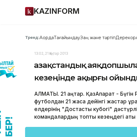
KAZINFORM
Ақорда
Тағайындау
Заң және тәртіп
Дерекқор
Тренд:
13:02, 21 Қаңтар 2013
Қазақстандық аяқдопшыла
кезеңінде ақырғы ойынды
АЛМАТЫ. 21 қаңтар. ҚазАқпарат - Бүгі
футболдан 21 жасқа дейінгі жастар қ
елдерінің "Достастық кубогі" дәстүрл
командалардың топтық кезеңдегі ақтық