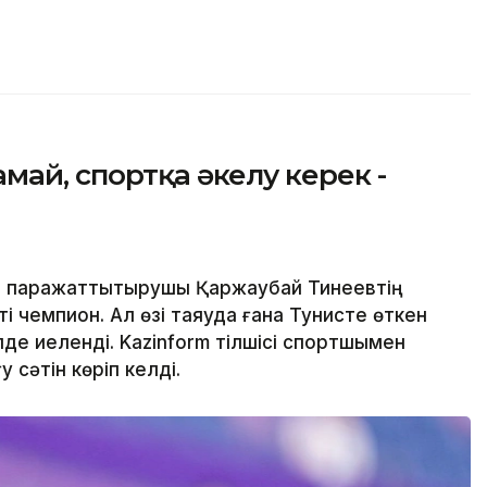
май, спортқа әкелу керек -
і паражаттықтырушы Қаржаубай Тинеевтің
ті чемпион. Ал өзі таяуда ғана Тунисте өткен
лде иеленді. Kazinform тілшісі спортшымен
 сәтін көріп келді.