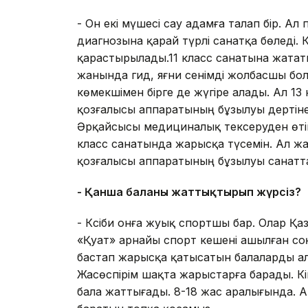
- Он екі мүшесі сау адамға талап бір. Ал
диагнозына қарай түрлі санатқа бөледі. К
қарастырылады.11 класс санатына жатат
жанында гид, яғни сенімді жолбасшы бол
көмекшімен бірге де жүгіре алады. Ал 13
қозғалысы аппаратының бұзылуы дертіне
Әрқайсысы медициналық тексеруден өтіп
класс санатында жарысқа түсемін. Ал жа
қозғалысы аппаратының бұзылуы санат
- Қанша баланы жаттықтырып жүрсіз?
- Кәсіби онға жуық спортшы бар. Олар Қ
«Қуат» арнайы спорт кешені ашылған соң
бастап жарысқа қатысатын балаларды ал
Жасөспірім шақта жарыстарға барады. Кі
бала жаттығады. 8-18 жас аралығында. А