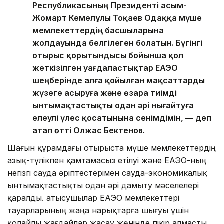
Республикасының Президенті Қасым-
Жомарт Кемелұлы Тоқаев Одаққа мүше
мемлекеттердің басшыларына
жолдауында белгілеген болатын. Бүгінгі
отырыс қорытындысы бойынша қол
жеткізілген уағдаластықтар ЕАЭО
шеңберінде алға қойылған мақсаттарды
жүзеге асыруға және өзара тиімді
ынтымақтастықты одан әрі нығайтуға
елеулі үлес қосатынына сенімдімін, — деп
атап өтті Олжас Бектенов.
Шағын құрамдағы отырыста мүше мемлекеттердің
азық-түлікпен қамтамасыз етілуі және ЕАЭО-ның
негізгі сауда әріптестерімен сауда-экономикалық
ынтымақтастықты одан әрі дамыту мәселелері
қаралды. Қатысушылар ЕАЭО мемлекеттері
тауарларының жаңа нарықтарға шығуы үшін
қолайлы жағдайлар жасау жөнінде пікір алмасты.