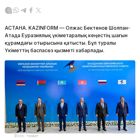
АСТАНА. KAZINFORM — Олжас Бектенов Шолпан-
Атада Еуразиялық үкіметаралық кеңестің шағын
құрамдағы отырысына қатысты. Бұл туралы
Үкіметтің баспасөз қызметі хабарлады.
Фото: Үкімет