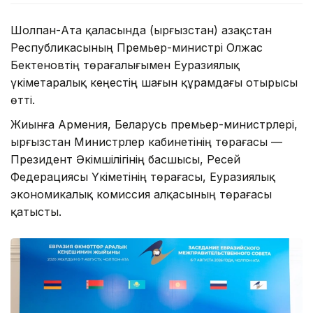
Шолпан-Ата қаласында (Қырғызстан) Қазақстан
Республикасының Премьер-министрі Олжас
Бектеновтің төрағалығымен Еуразиялық
үкіметаралық кеңестің шағын құрамдағы отырысы
өтті.
Жиынға Армения, Беларусь премьер-министрлері,
Қырғызстан Министрлер кабинетінің төрағасы —
Президент Әкімшілігінің басшысы, Ресей
Федерациясы Үкіметінің төрағасы, Еуразиялық
экономикалық комиссия алқасының төрағасы
қатысты.