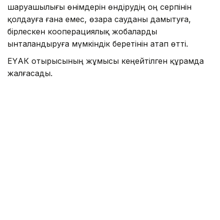
шаруашылығы өнімдерін өндірудің оң серпінін
қолдауға ғана емес, өзара сауданы дамытуға,
бірлескен кооперациялық жобаларды
ынталандыруға мүмкіндік беретінін атап өтті.
ЕҮАК отырысының жұмысы кеңейтілген құрамда
жалғасады.
Айта кетелік Қазақстан ЕАЭО-ның бірыңғай
цифрлық аккредиттеу кеңістігін қалыптастыруды
ұсынғаны туралы
жазған едік
.
Үкімет
Логистика
Олжас Бектенов
ЕАЭО
Сауд
Назым Бөлесова
Авторлар
15:30, 06 Тамыз 2026