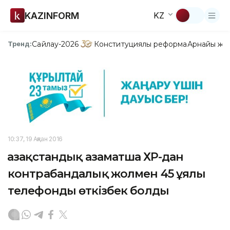
KAZINFORM
KZ
Сайлау-2026
Конституциялық реформа
Арнайы жо
Тренд:
10:37, 19 Ақпан 2016
Қазақстандық азаматша ҚХР-дан
контрабандалық жолмен 45 ұялы
телефонды өткізбек болды