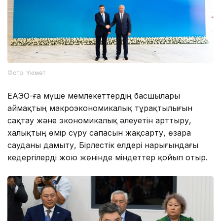
Фото: Үкімет
ЕАЭО-ға мүше мемлекеттердің басшылары
аймақтың макроэкономикалық тұрақтылығын
сақтау және экономикалық әлеуетін арттыру,
халықтың өмір сүру сапасын жақсарту, өзара
сауданы дамыту, Бірлестік елдері нарығындағы
кедергілерді жою жөнінде міндеттер қойып отыр.