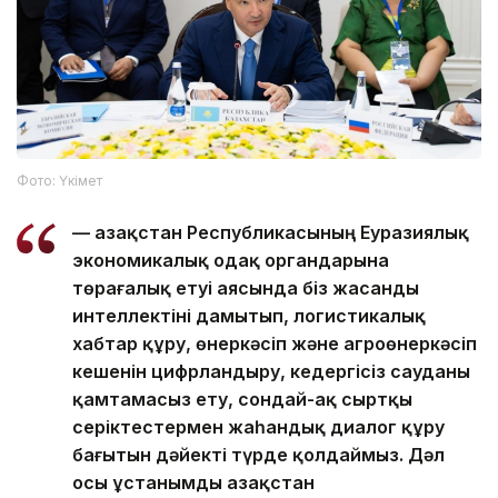
Фото: Үкімет
— Қазақстан Республикасының Еуразиялық
экономикалық одақ органдарына
төрағалық етуі аясында біз жасанды
интеллектіні дамытып, логистикалық
хабтар құру, өнеркәсіп және агроөнеркәсіп
кешенін цифрландыру, кедергісіз сауданы
қамтамасыз ету, сондай-ақ сыртқы
серіктестермен жаһандық диалог құру
бағытын дәйекті түрде қолдаймыз. Дәл
осы ұстанымды Қазақстан