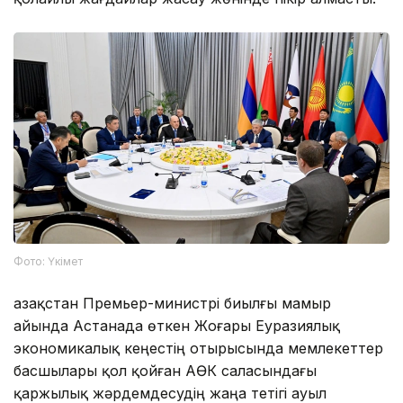
Фото: Үкімет
Қазақстан Премьер-министрі биылғы мамыр
айында Астанада өткен Жоғары Еуразиялық
экономикалық кеңестің отырысында мемлекеттер
басшылары қол қойған АӨК саласындағы
қаржылық жәрдемдесудің жаңа тетігі ауыл