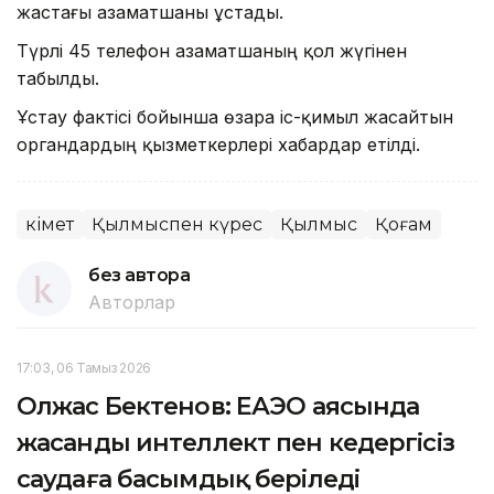
жастағы азаматшаны ұстады.
Түрлі 45 телефон азаматшаның қол жүгінен
табылды.
Ұстау фактісі бойынша өзара іс-қимыл жасайтын
органдардың қызметкерлері хабардар етілді.
Үкімет
Қылмыспен күрес
Қылмыс
Қоғам
без автора
Авторлар
17:03, 06 Тамыз 2026
Олжас Бектенов: ЕАЭО аясында
жасанды интеллект пен кедергісіз
саудаға басымдық беріледі