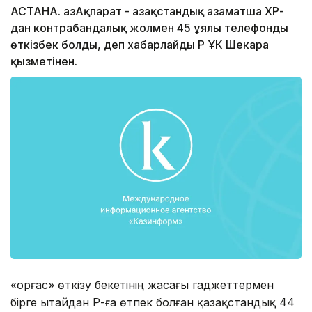
АСТАНА. ҚазАқпарат - Қазақстандық азаматша ҚХР-
дан контрабандалық жолмен 45 ұялы телефонды
өткізбек болды, деп хабарлайды ҚР ҰҚК Шекара
қызметінен.
«Қорғас» өткізу бекетінің жасағы гаджеттермен
бірге Қытайдан ҚР-ға өтпек болған қазақстандық 44