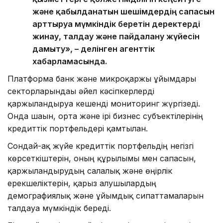
және қабылданатын шешімдердің сапасын
арттыруға мүмкіндік беретін деректерді
жинау, талдау және пайдалану жүйесін
дамыту», – делінген агенттік
хабарламасында.
Платформа банк және микроқаржы ұйымдары
секторларындағы әйел кәсіпкерлерді
қаржыландыруға кешенді мониторинг жүргізеді.
Онда шағын, орта және ірі бизнес субъектілерінің
кредиттік портфельдері қамтылған.
Сондай-ақ жүйе кредиттік портфельдің негізгі
көрсеткіштерін, оның құрылымы мен сапасын,
қаржыландырудың салалық және өңірлік
ерекшеліктерін, қарыз алушылардың
демографиялық және ұйымдық сипаттамаларын
талдауға мүмкіндік береді.