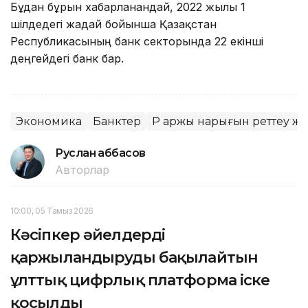
Бұдан бұрын хабарланғандай, 2022 жылғы 1
шілдедегі жағдай бойынша Қазақстан
Республикасының банк секторында 22 екінші
деңгейдегі банк бар.
Экономика
Банктер
ҚР Қаржы нарығын реттеу жә
Руслан Ғаббасов
Авторлар
10:00, 05 Тамыз 2026
Кәсіпкер әйелдерді
қаржыландыруды бақылайтын
ұлттық цифрлық платформа іске
қосылды