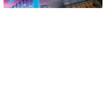
Коллаж: Kazinform/ Canva
Оның айтуынша, реформаның басты мақсаты –
қарыз алушыларға көрсетілетін көмекті неғұрлым
қолжетімді әрі түсінікті ету, сондай-ақ олардың
жалғыз баспанасынан айырылып қалу қаупін
барынша азайту.
- Төлем қабілеттілігін қалпына келтіру мен
азаматтарды банкроттық мәселесі
бойынша сүйемелдеу тетігінің барлығы
қаржы омбудсманының базасында
құрылатын Қарыздарды реттеу жөніндегі
бірыңғай орталыққа біріктіріледі. Азамат
үшін бұл – қарызды өтеудің қолайлы
шартын таңдаудан бастап заңда
көзделген өзге рәсімдерді қолдану