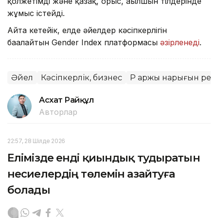
қолжетімді және қазақ, орыс, ағылшын тілдерінде
жұмыс істейді.
Айта кетейік, елде әйелдер кәсіпкерлігін
бағалайтын Gender Index платформасы
әзірленеді
.
Әйел
Кәсіпкерлік, бизнес
ҚР Қаржы нарығын ретт
Асхат Райқұл
Авторлар
22:57, 28 Шілде 2026
Елімізде енді қиындық тудыратын
несиелердің төлемін азайтуға
болады