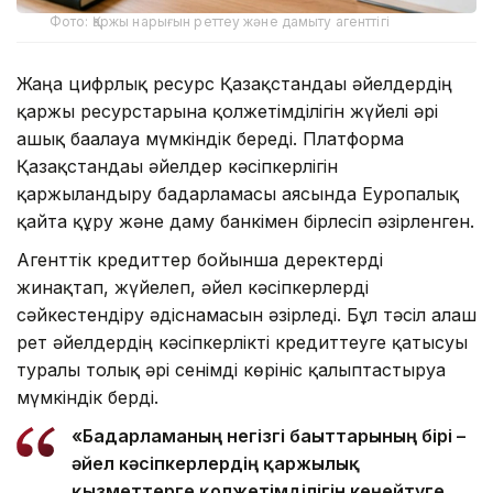
Фото: Қаржы нарығын реттеу және дамыту агенттігі
Жаңа цифрлық ресурс Қазақстандағы әйелдердің
қаржы ресурстарына қолжетімділігін жүйелі әрі
ашық бағалауға мүмкіндік береді. Платформа
Қазақстандағы әйелдер кәсіпкерлігін
қаржыландыру бағдарламасы аясында Еуропалық
қайта құру және даму банкімен бірлесіп әзірленген.
Агенттік кредиттер бойынша деректерді
жинақтап, жүйелеп, әйел кәсіпкерлерді
сәйкестендіру әдіснамасын әзірледі. Бұл тәсіл алғаш
рет әйелдердің кәсіпкерлікті кредиттеуге қатысуы
туралы толық әрі сенімді көрініс қалыптастыруға
мүмкіндік берді.
«Бағдарламаның негізгі бағыттарының бірі –
әйел кәсіпкерлердің қаржылық
қызметтерге қолжетімділігін кеңейтуге