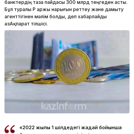
банктердің таза пайдасы 300 млрд теңгеден асты.
Бұл туралы ҚР Қаржы нарығын реттеу және дамыту
агенттігінен мәлім болды, деп хабарлайды
ҚазАқпарат тілшісі.
«2022 жылғы 1 шілдедегі жағдай бойынша