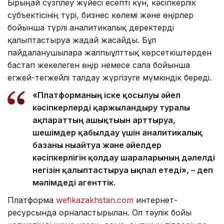
Бірыңғай сүзгілеу жүйесі есепті күн, кәсіпкерлік
субъектісінің түрі, бизнес көлемі және өңірлер
бойынша түрлі аналитикалық деректерді
қалыптастыруға жағдай жасайды. Бұл
пайдаланушыларға жалпыұлттық көрсеткіштерден
бастап жекелеген өңір немесе сала бойынша
егжей-тегжейлі талдау жүргізуге мүмкіндік береді.
«Платформаның іске қосылуы әйел
кәсіпкерлерді қаржыландыру туралы
ақпараттың ашықтығын арттыруға,
шешімдер қабылдау үшін аналитикалық
базаны нығайтуға және әйелдер
кәсіпкерлігін қолдау шараларының дәлелді
негізін қалыптастыруға ықпал етеді», – деп
мәлімдеді агенттік.
Платформа
wefikazakhstan.com
интернет-
ресурсында орналастырылған. Ол тәулік бойы