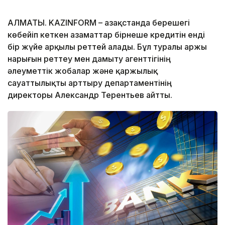
АЛМАТЫ. KAZINFORM – Қазақстанда берешегі
көбейіп кеткен азаматтар бірнеше кредитін енді
бір жүйе арқылы реттей алады. Бұл туралы Қаржы
нарығын реттеу мен дамыту агенттігінің
әлеуметтік жобалар және қаржылық
сауаттылықты арттыру департаментінің
директоры Александр Терентьев айтты.