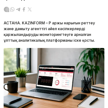
АСТАНА. KAZINFORM – ҚР Қаржы нарығын реттеу
және дамыту агенттігі әйел кәсіпкерлерді
қаржыландыруды мониторингтеуге арналған
ұлттық аналитикалық платформаны іске қосты.