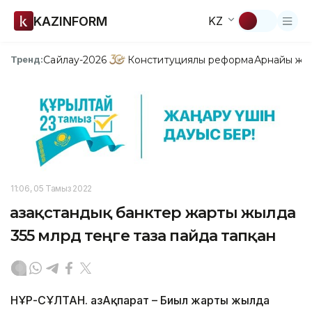
KAZINFORM
KZ
Сайлау-2026
Конституциялық реформа
Арнайы жо
Тренд:
11:06, 05 Тамыз 2022
Қазақстандық банктер жарты жылда
355 млрд теңге таза пайда тапқан
НҰР-СҰЛТАН. ҚазАқпарат – Биыл жарты жылда