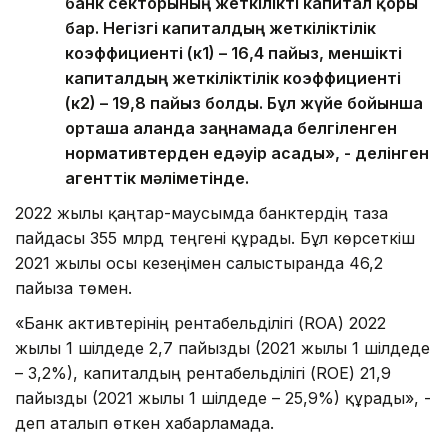
банк секторының жеткілікті капитал қоры
бар. Негізгі капиталдың жеткіліктілік
коэффициенті (к1) – 16,4 пайыз, меншікті
капиталдың жеткіліктілік коэффициенті
(к2) – 19,8 пайыз болды. Бұл жүйе бойынша
орташа алғанда заңнамада белгіленген
нормативтерден едәуір асады», - делінген
агенттік мәліметінде.
2022 жылғы қаңтар-маусымда банктердің таза
пайдасы 355 млрд теңгені құрады. Бұл көрсеткіш
2021 жылғы осы кезеңімен салыстырғанда 46,2
пайызға төмен.
«Банк активтерінің рентабельділігі (ROA) 2022
жылғы 1 шілдеде 2,7 пайызды (2021 жылғы 1 шілдеде
– 3,2%), капиталдың рентабельділігі (ROE) 21,9
пайызды (2021 жылғы 1 шілдеде – 25,9%) құрады», -
деп аталып өткен хабарламада.