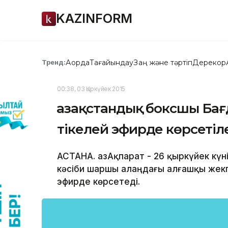
KAZINFORM
Ақорда
Тағайындау
Заң және тәртіп
Дерекқор
Тренд:
00:38, 03 Қыркүйек 2015
Қазақстандық боксшы Бағ
тікелей эфирде көрсетіл
АСТАНА. ҚазАқпарат - 26 қыркүйек кү
кәсіби шаршы алаңдағы алғашқы жекп
эфирде көрсетеді.