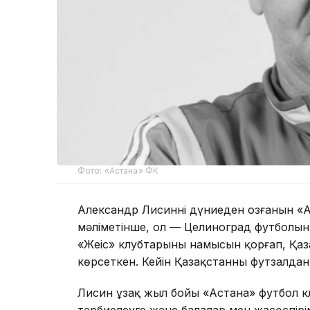
Фото: «Астана» ФК
Александр Лисиннің дүниеден озғанын «А
мәліметінше, ол — Целиноград футболын
«Жеңіс» клубтарының намысын қорғап, Қа
көрсеткен. Кейін Қазақстанның футзалда
Лисин ұзақ жыл бойы «Астана» футбол кл