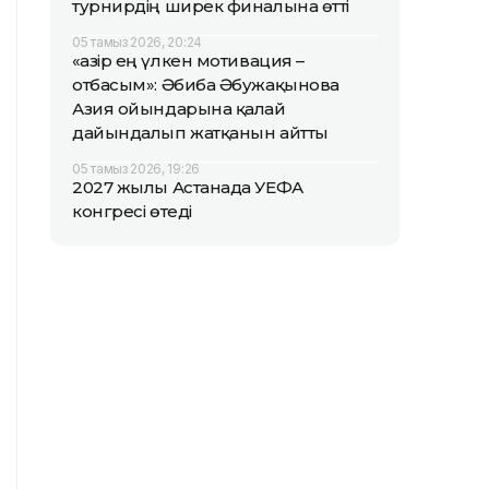
турнирдің ширек финалына өтті
05 тамыз 2026, 20:24
«Қазір ең үлкен мотивация –
отбасым»: Әбиба Әбужақынова
Азия ойындарына қалай
дайындалып жатқанын айтты
05 тамыз 2026, 19:26
2027 жылы Астанада УЕФА
конгресі өтеді