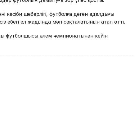
мдер футболын дамытуға зор үлес қосты.
ң кәсіби шеберлігі, футболға деген адалдығы
еңбегі ел жадында мәңгі сақталатынын атап өтті.
ының футболшысы әлем чемпионатынан кейін