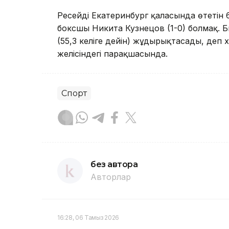
Ресейдің Екатеринбург қаласында өтетін 
боксшы Никита Кузнецов (1-0) болмақ. Бы
(55,3 келіге дейін) жұдырықтасады, деп 
желісіндегі парақшасында.
Спорт
без автора
Авторлар
16:28, 06 Тамыз 2026