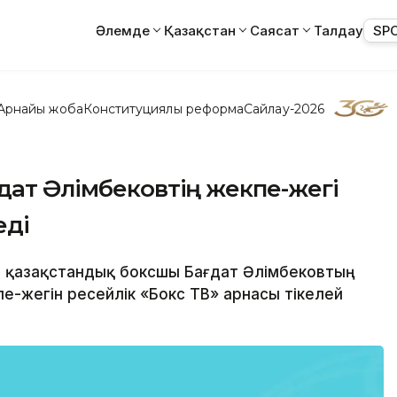
Әлемде
Қазақстан
Саясат
Талдау
SP
Арнайы жоба
Конституциялық реформа
Сайлау-2026
дат Әлімбековтің жекпе-жегі
еді
ні қазақстандық боксшы Бағдат Әлімбековтың
е-жегін ресейлік «Бокс ТВ» арнасы тікелей