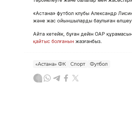
тәрбиелеуге және балалар мен жасөспірі
«Астана» футбол клубы Александр Лисинні
және жас ойыншыларды баулыған өлшеусіз 
Айта кетейік, бұған дейін ОАР құрамас
қайтыс болғанын
жазғанбыз.
«Астана» ФК
Спорт
Футбол
Алпамыс Файзолла
Авторлар