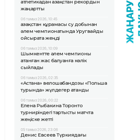
атлетикадан Қазақстан рекордын
жаңартты
06 тамыз 2026, 10:45
Қазақстан құрамасы су добынан
әлем чемпионатында Уругвайды
ойсырата жеңді
06 тамыз 2026, 10:09
Шымкентте әлем чемпионы
атанған жас балуанға көлік
сыйлады
06 тамыз 2026, 02:35
«Астана» велошабандозы «Польша
турында» жүлдегер атанды
06 тамыз 2026, 00:22
Елена Рыбакина Торонто
турниріндегі тартысты матчта
жеңіске жетті
05 тамыз 2026, 23:06
Денис Евсеев Түркиядағы