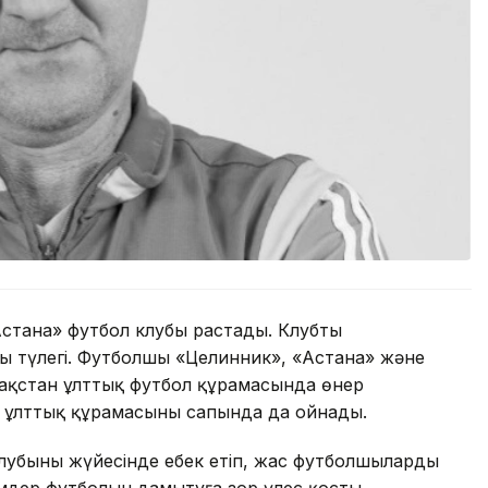
стана» футбол клубы растады. Клубтың
ың түлегі. Футболшы «Целинник», «Астана» және
зақстан ұлттық футбол құрамасында өнер
н ұлттық құрамасының сапында да ойнады.
убының жүйесінде еңбек етіп, жас футболшыларды