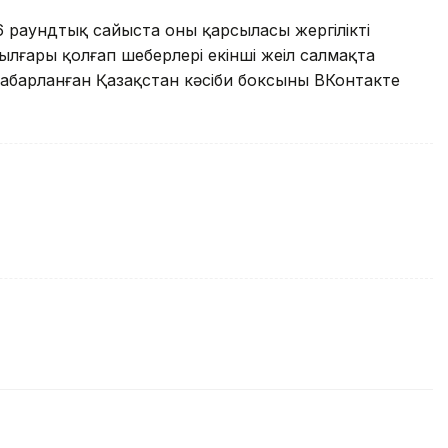
6 раундтық сайыста оның қарсыласы жергілікті
лғары қолғап шеберлері екінші жеңіл салмақта
хабарланған Қазақстан кәсіби боксының ВКонтакте