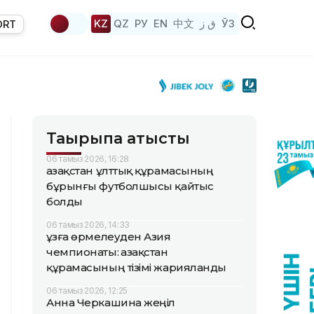
KZ
QZ
РУ
EN
中文
ق ز
ЎЗ
ORT
Тақырыпқа қатысты
06 тамыз 2026, 16:28
Қазақстан ұлттық құрамасының
бұрынғы футболшысы қайтыс
болды
06 тамыз 2026, 14:33
Құзға өрмелеуден Азия
чемпионаты: Қазақстан
құрамасының тізімі жарияланды
06 тамыз 2026, 12:25
Анна Черкашина жеңіл