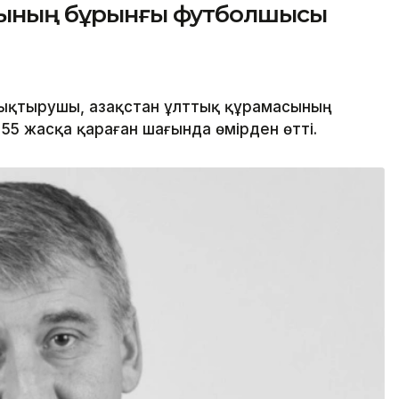
асының бұрынғы футболшысы
қтырушы, Қазақстан ұлттық құрамасының
5 жасқа қараған шағында өмірден өтті.