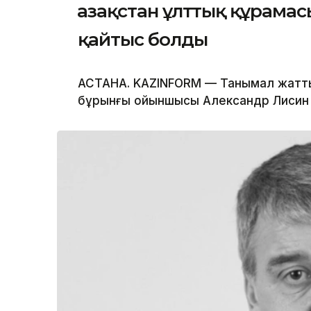
Қазақстан ұлттық құрам
қайтыс болды
АСТАНА. KAZINFORM — Танымал жатты
бұрынғы ойыншысы Александр Лисин 5