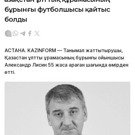
бұрынғы футболшысы қайтыс
болды
АСТАНА. KAZINFORM — Танымал жаттықтырушы,
Қазақстан ұлттық құрамасының бұрынғы ойыншысы
Александр Лисин 55 жасқа қараған шағында өмірден
өтті.