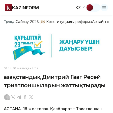
KAZINFORM
KZ
Сайлау-2026
Конституциялық реформа
Арнайы жо
Тренд:
01:38, 16 Желтоқсан 2012
Қазақстандық Дмитрий Гааг Ресей
триатлоншыларын жаттықтырады
АСТАНА. 16 желтоқсан. ҚазАқпарат - Триатлоннан