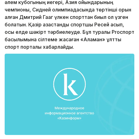
әлем кубогының иегері, Азия ойындарының
чемпионы, Сидней олимпиадасында төртінші орын
алған Дмитрий Гааг үлкен спорттан биыл қол үзген
болатын. Қазір қазақстандық спортшы Ресей асып,
осы елде шәкірт тәрбиелеуде. Бұл туралы Proспорт
басылымына сілтеме жасаған «Аламан» ұлттық
спорт порталы хабарлайды.