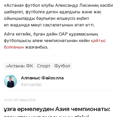
«Астана» футбол клубы Александр Лисиннің кәсіби
шеберлігі, футболға деген адалдығы және жас
ойыншыларды баулыған өлшеусіз еңбегі
ел жадында мәңгі сақталатынын атап өтті.
Айта кетейік, бұған дейін ОАР құрамасының
футболшысы әлем чемпионатынан кейін
қайтыс
болғанын
жазғанбыз.
«Астана» ФК
Спорт
Футбол
Алпамыс Файзолла
Авторлар
14:33, 06 Тамыз 2026
Құзға өрмелеуден Азия чемпионаты: