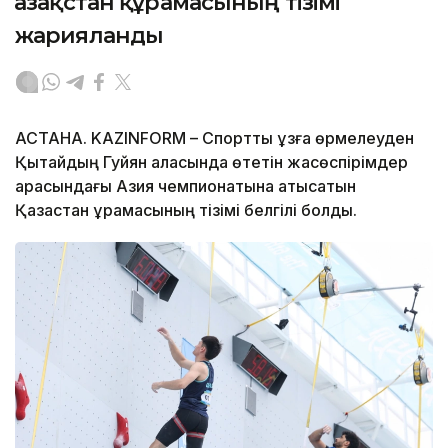
Қазақстан құрамасының тізімі
жарияланды
АСТАНА. KAZINFORM – Спорттық құзға өрмелеуден
Қытайдың Гуйян қаласында өтетін жасөспірімдер
арасындағы Азия чемпионатына қатысатын
Қазақстан құрамасының тізімі белгілі болды.