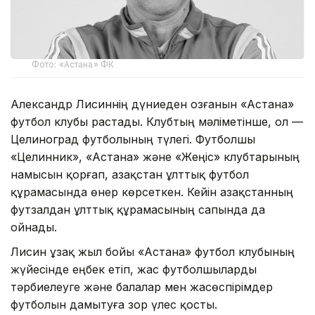
Фото: «Астана» ФК
Александр Лисиннің дүниеден озғанын «Астана»
футбол клубы растады. Клубтың мәліметінше, ол —
Целиноград футболының түлегі. Футболшы
«Целинник», «Астана» және «Жеңіс» клубтарының
намысын қорғап, Қазақстан ұлттық футбол
құрамасында өнер көрсеткен. Кейін Қазақстанның
футзалдан ұлттық құрамасының сапында да
ойнады.
Лисин ұзақ жыл бойы «Астана» футбол клубының
жүйесінде еңбек етіп, жас футболшыларды
тәрбиелеуге және балалар мен жасөспірімдер
футболын дамытуға зор үлес қосты.