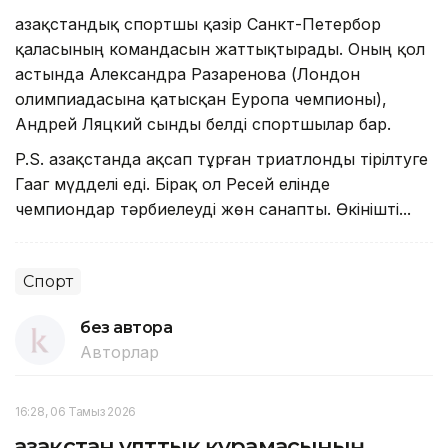
Қазақстандық спортшы қазір Санкт-Петербор
қаласының командасын жаттықтырады. Оның қол
астында Александра Разаренова (Лондон
олимпиадасына қатысқан Еуропа чемпионы),
Андрей Ляцкий сынды белді спортшылар бар.
P.S. Қазақстанда ақсап тұрған триатлонды тірілтуге
Гааг мүдделі еді. Бірақ ол Ресей елінде
чемпиондар тәрбиелеуді жөн санапты. Өкінішті...
Спорт
без автора
Авторлар
16:28, 06 Тамыз 2026
Қазақстан ұлттық құрамасының