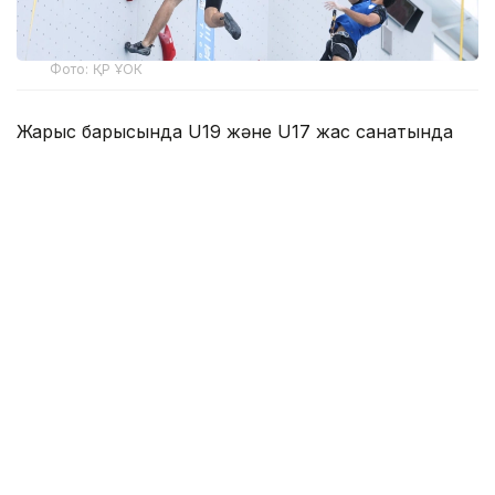
Фото: ҚР ҰОК
Жарыс барысында U19 және U17 жас санатында
жүлделер сарапқа салынады.
Евгений Ким, Матвей Павлов, Глеб Семёшкин,
Дмитрий Ананьев, Әлихан Татамбай, Рашид
Хайбуллин, Роман Курассов, Алексей Стребков,
Кымсан Цой, Яна Войтович, Лейла Геккеева,
Виктория Ильницкая, Амира Қайсар, Ралина
Абдулова, Арина Новицкая, Алина Львова U19
жас санатында бақ сынайды.
Егор Некрещенный, Евгений Корнеев, Арсений
Тен, Давид Кононов, Вадим Сагинтаев, Арина
Панченко, Анна Семёшкина, Валерия Лизанец,
Анастассия Выродова, Таиссия Носкова, Амели