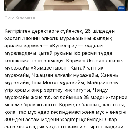
Фото: Халық газеті
Келтірілген деректерге сүйенсек, 26 шілдеден
бастап Ляонин өлкелік мұражайының жылдық
арнайы көрмесі — «Күлімсіреу — мәдени
мұралардағы Қытай рухының ізі» ресми түрде
көпшілікке тегін ашылды. Көрмені Ляонин өлкелік
мұражайы ұйымдастырып, Қытай ұлттық
мұражайы, Чжэцзян өлкелік мұражайы, Хэнань
мұражайы, Ішкі Моңғол мұражайы, Майцзишань
үңгір храмы өнер зерттеу институты, Чэнду
мұражайы және т.б. ел бойынша 38 мәдени-тарихи
мекеме бірлесіп ашты. Көрмеде балшық, қас тасы,
қола, тас мүсіндер кескіндемесі және мүсін өнерінің
300-ден астам мәдени жәдігері қойылды. Олар
сегіз мың жылдық уақытты қамти отырып, мәдени