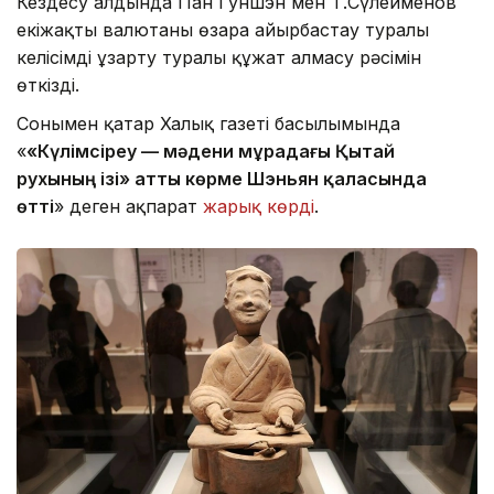
Кездесу алдында Пан Гуншэн мен Т.Сүлейменов
екіжақты валютаны өзара айырбастау туралы
келісімді ұзарту туралы құжат алмасу рәсімін
өткізді.
Сонымен қатар Халық газеті басылымында
«
«Күлімсіреу — мәдени мұрадағы Қытай
рухының ізі» атты көрме Шэньян қаласында
өтті
» деген ақпарат
жарық көрді
.