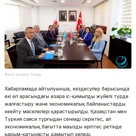
Фото: Eurasia Today
Хабарламада айтылуынша, кездесулер барысында
екі ел арасындағы өзара іс-қимылды жүйелі түрде
жалғастыру және экономикалық байланыстарды
кеңейту мәселелері қарастырылды. Қазақстан мен
Түркия саяси тұрғыдан сенімді серіктес, ал
экономикалық бағытта маңызды әріптес ретінде
қарым-қатынасты дамытып келеді.