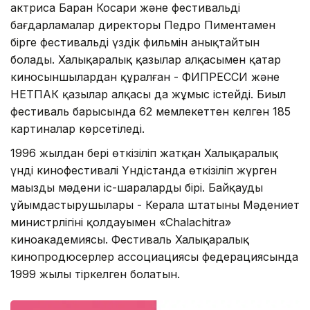
актриса Баран Косари және фестивальдің
бағдарламалар директоры Педро Пиментамен
бірге фестивальдің үздік фильмін анықтайтын
болады. Халықаралық қазылар алқасымен қатар
киносыншылардан құралған - ФИПРЕССИ және
НЕТПАК қазылар алқасы да жұмыс істейді. Биыл
фестиваль барысында 62 мемлекеттен келген 185
картиналар көрсетіледі.
1996 жылдан бері өткізіліп жатқан Халықаралық
үнді кинофестивалі Үндістанда өткізіліп жүрген
маңызды мәдени іс-шаралардың бірі. Байқаудың
ұйымдастырушылары - Керала штатының Мәдениет
министрлігінің қолдауымен «Chalachitra»
киноакадемиясы. Фестиваль Халықаралық
кинопродюсерлер ассоциациясы федерациясында
1999 жылы тіркелген болатын.