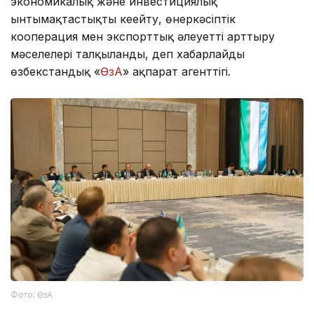
экономикалық және инвестициялық
ынтымақтастықты кеңейту, өнеркәсіптік
кооперация мен экспорттық әлеуетті арттыру
мәселелері талқыланды, деп хабарлайды
өзбекстандық «
ӨзА
» ақпарат агенттігі.
Фото: ӨзА