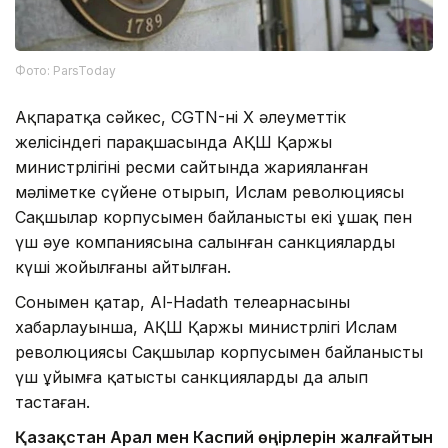
Фото: ParsToday
Ақпаратқа сәйкес, CGTN-нің X әлеуметтік
желісіндегі парақшасында АҚШ Қаржы
министрлігінің ресми сайтында жарияланған
мәліметке сүйене отырып, Ислам революциясы
Сақшылар корпусымен байланысты екі ұшақ пен
үш әуе компаниясына салынған санкциялардың
күші жойылғаны айтылған.
Сонымен қатар, Al-Hadath телеарнасының
хабарлауынша, АҚШ Қаржы министрлігі Ислам
революциясы Сақшылар корпусымен байланысты
үш ұйымға қатысты санкцияларды да алып
тастаған.
Қазақстан Арал мен Каспий өңірлерін жалғайтын