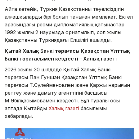
Айта кетейік, Түркия Қазақстанның тәуелсіздігін
алғашқылардың бірі болып таныған мемлекет. Екі ел
арасындағы ресми дипломатиялық қатынастар
1992 жылғы 2 наурызда орнатылып, сол жылы
Қазақстанның Түркиядағы Елшілігі ашылды.
Қытай Халық Банкі төрағасы Қазақстан Ұлттық
Банкі төрағасымен кездесті – Халық газеті
2026 жылы 30 шілдеде Қытай Халық Банкі
төрағасы Пан Гуншэн Қазақстан Ұлттық Банкі
төрағасы Т.Сүлейменовпен және Қаржы нарығын
реттеу және дамыту агенттігінің басшысы
М.Әбілқасымовамен кездесті. Бұл туралы осы
аптада Қытайдың
Халық газеті
басылымы
хабарлады.