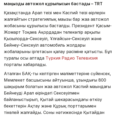
маңызды автожол құрылысын бастады – TRT
Қазақстанда Арал теңізі мен Каспий теңізі өңірлерін
жалғайтын стратегиялық маңызы бар жаңа автожол
жобасының құрылысы басталды. Президент Қасым-
Жомарт Тоқаев Ақордадан телекөпір арқылы
Қызылорда–Сексеуіл, Ұлғайсын–Сексеуіл және
Бейнеу–Сексеуіл автомобиль жолдары
жобаларының іргетасын қалау рәсіміне қатысты. Бұл
туралы осы аптада
Түркия Радио Телевизия
порталы хабарлады.
Аталған БАҚ-тың келтірген мәліметтеріне сүйенсек,
Мемлекет басшысының айтуынша, ұзындығы 800
шақырым болатын жаңа автожол Каспий маңындағы
Бейнеуді Арал өңіріндегі Сексеуілмен
байланыстырып, Қытай шекарасындағы өткізу
бекеттерін Ақтау және Құрық порттарымен
тікелей жалғайды. Соның нәтижесінде Қытайдан