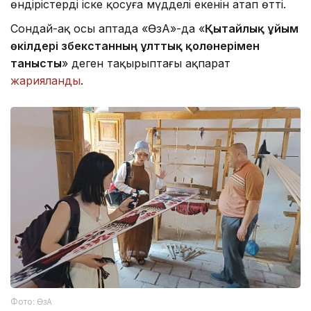
өндірістерді іске қосуға мүдделі екенін атап өтті.
Сондай-ақ осы аптада «ӨзА»-да «
Қытайлық ұйым
өкілдері Өзбекстанның ұлттық қолөнерімен
танысты
» деген тақырыптағы ақпарат
жарияланды
.
Фото: ӨзА