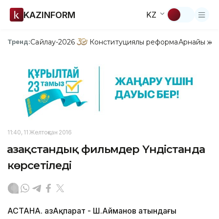
KAZINFORM
KZ
Сайлау-2026
Конституциялық реформа
Арнайы жо
Тренд:
11:40, 11 Желтоқсан 2016
Қазақстандық фильмдер Үндістанда
көрсетіледі
АСТАНА. ҚазАқпарат - Ш.Айманов атындағы