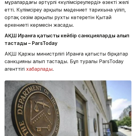
мұралардағы әртүрлі «күлімсіреулерді» өзекті желі
етті. Күлімсіреу арқылы мәдениет тарихына үңіліп,
ортақ сезім арқылы рухты көтеретін Қытай
өркениеті көрмесін жасады.
АҚШ Иранға қатысты кейбір санкцияларды алып
тастады – ParsToday
АҚШ Қаржы министрлігі Иранға қатысты бірқатар
санкцияны алып тастады. Бұл туралы ParsToday
агенттігі
хабарлады
.