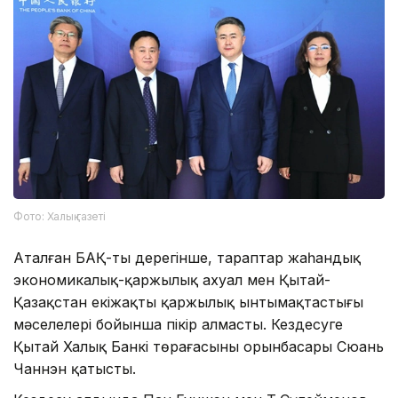
Фото: Халық газеті
Аталған БАҚ-тың дерегінше, тараптар жаһандық
экономикалық-қаржылық ахуал мен Қытай-
Қазақстан екіжақты қаржылық ынтымақтастығы
мәселелері бойынша пікір алмасты. Кездесуге
Қытай Халық Банкі төрағасының орынбасары Сюань
Чаннэн қатысты.