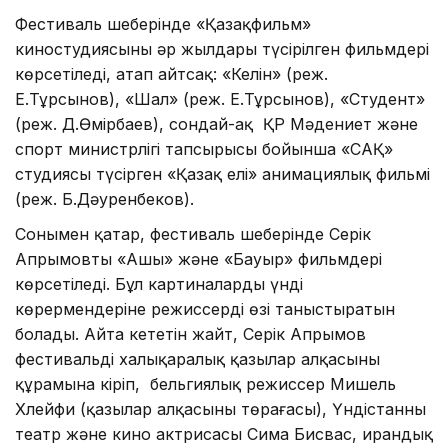
Фестиваль шеңберінде «Қазақфильм»
киностудиясының әр жылдары түсірілген фильмдері
көрсетіледі, атап айтсақ: «Келін» (реж.
Е.Тұрсынов), «Шал» (реж. Е.Тұрсынов), «Студент»
(реж. Д.Өмірбаев), сондай-ақ ҚР Мәдениет және
спорт министрлігі тапсырысы бойынша «САҚ»
студиясы түсірген «Қазақ елі» анимациялық фильмі
(реж. Б.Дәуренбеков).
Сонымен қатар, фестиваль шеңберінде Серік
Апрымовтың «Аңшы» және «Бауыр» фильмдері
көрсетіледі. Бұл картиналарды үнді
көрермендеріне режиссердің өзі таныстыратын
болады. Айта кететін жайт, Серік Апрымов
фестивальдің халықаралық қазылар алқасының
құрамына кіріп, бельгиялық режиссер Мишель
Хлейфи (қазылар алқасының төрағасы), Үндістанның
театр және кино актрисасы Сима Бисвас, ирандық