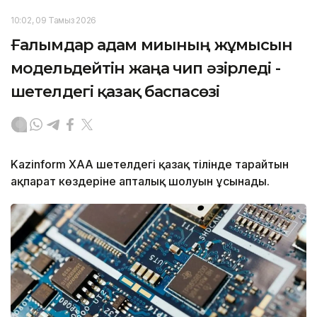
10:02, 09 Тамыз 2026
Ғалымдар адам миының жұмысын
модельдейтін жаңа чип әзірледі -
шетелдегі қазақ баспасөзі
Kazinform ХАА шетелдегі қазақ тілінде тарайтын
ақпарат көздеріне апталық шолуын ұсынады.