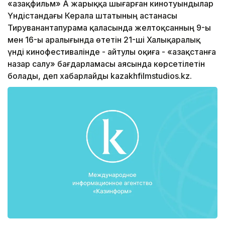
«Қазақфильм» АҚ жарыққа шығарған кинотуындылар
Үндістандағы Керала штатының астанасы
Тируванантапурама қаласында желтоқсанның 9-ы
мен 16-ы аралығында өтетін 21-ші Халықаралық
үнді кинофестивалінде - айтулы оқиға - «Қазақстанға
назар салу» бағдарламасы аясында көрсетілетін
болады, деп хабарлайды kazakhfilmstudios.kz.