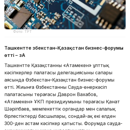
Фото: ТРТ
Ташкентте Өзбекстан–Қазақстан бизнес-форумы
өтті –
ӨзА
Ташкентте Қазақстанның «Атамекен» ұлттық
кәсіпкерлер палатасы делегациясының сапары
аясында Өзбекстан–Қазақстан бизнес-форумы
өтті. Жиынға Өзбекстанның Сауда-өнеркәсіп
палатасының төрағасы Даврон Вахабов,
«Атамекен» ҰКП президиумының төрағасы Қанат
Шәріпбаев, мемлекеттік органдар мен салалық
бірлестіктердің басшылары, сондай-ақ екі елден
300-ден астам кәсіпкер қатысты. Форумда сауда-