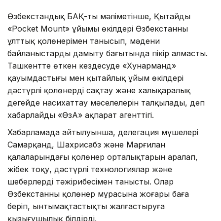
Өзбекстандық БАҚ-тың мәліметінше, Қытайдың
«Pocket Mount» ұйымы өкілдері Өзбекстанның
ұлттық қолөнерімен танысып, мәдени
байланыстарды дамыту бағытында пікір алмасты.
Ташкентте өткен кездесуде «Хунарманд»
қауымдастығы мен қытайлық ұйым өкілдері
дәстүрлі қолөнерді сақтау және халықаралық
деңгейде насихаттау мәселелерін талқылады, деп
хабарлайды «ӨзА» ақпарат агенттігі.
Хабарламада айтылуынша, делегация мүшелері
Самарқанд, Шахрисабз және Марғилан
қалаларындағы қолөнер орталықтарын аралап,
жібек тоқу, дәстүрлі технологиялар және
шеберлердің тәжірибесімен танысты. Олар
Өзбекстанның қолөнер мұрасына жоғары баға
беріп, ынтымақтастықты жалғастыруға
қызығушылық білдірді.