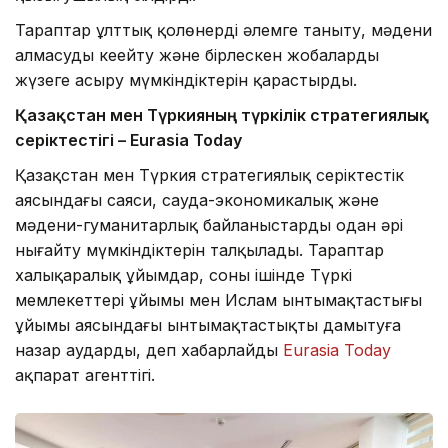
Тараптар ұлттық қолөнерді әлемге таныту, мәдени
алмасуды кеңейту және бірлескен жобаларды
жүзеге асыру мүмкіндіктерін қарастырды.
Қазақстан мен Түркияның түркілік стратегиялық
серіктестігі – Eurasia Today
Қазақстан мен Түркия стратегиялық серіктестік
аясындағы саяси, сауда-экономикалық және
мәдени-гуманитарлық байланыстарды одан әрі
нығайту мүмкіндіктерін талқылады. Тараптар
халықаралық ұйымдар, соның ішінде Түркі
мемлекеттері ұйымы мен Ислам ынтымақтастығы
ұйымы аясындағы ынтымақтастықты дамытуға
назар аударды, деп хабарлайды
Eurasia Today
ақпарат агенттігі.