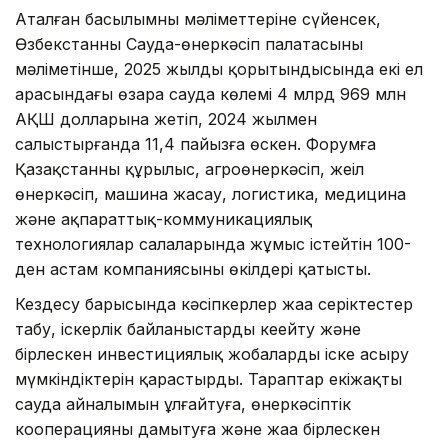
Аталған басылымның мәліметтеріне сүйенсек,
Өзбекстанның Сауда-өнеркәсіп палатасының
мәліметінше, 2025 жылдың қорытындысында екі ел
арасындағы өзара сауда көлемі 4 млрд 969 млн
АҚШ долларына жетіп, 2024 жылмен
салыстырғанда 11,4 пайызға өскен. Форумға
Қазақстанның құрылыс, агроөнеркәсіп, жеңіл
өнеркәсіп, машина жасау, логистика, медицина
және ақпараттық-коммуникациялық
технологиялар салаларында жұмыс істейтін 100-
ден астам компаниясының өкілдері қатысты.
Кездесу барысында кәсіпкерлер жаңа серіктестер
табу, іскерлік байланыстарды кеңейту және
бірлескен инвестициялық жобаларды іске асыру
мүмкіндіктерін қарастырды. Тараптар екіжақты
сауда айналымын ұлғайтуға, өнеркәсіптік
кооперацияны дамытуға және жаңа бірлескен