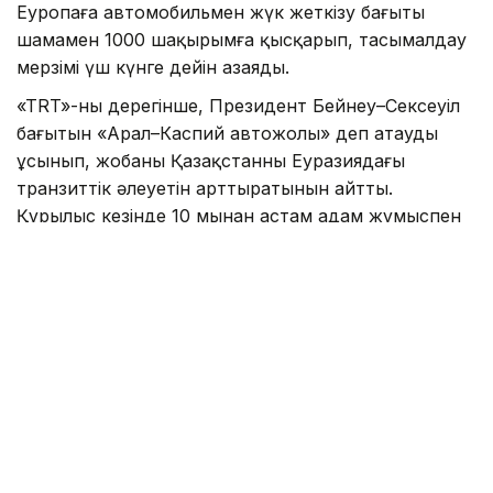
Еуропаға автомобильмен жүк жеткізу бағыты
шамамен 1000 шақырымға қысқарып, тасымалдау
мерзімі үш күнге дейін азаяды.
«TRT»-ның дерегінше, Президент Бейнеу–Сексеуіл
бағытын «Арал–Каспий автожолы» деп атауды
ұсынып, жобаның Қазақстанның Еуразиядағы
транзиттік әлеуетін арттыратынын айтты.
Құрылыс кезінде 10 мыңнан астам адам жұмыспен
қамтылып, жол пайдалануға берілгеннен кейін
жылдық жүк тасымалы көлемі 13,2 млн тоннаға
дейін өседі. Жобаны 2029 жылдан кешіктірмей
аяқтау жоспарланып отыр.
Сондай-ақ «TRT»-да «
Ғалымдар адам миының
жұмысын модельдейтін жаңа чип әзірледі
»
деген тақырыптағы ақпарат
жарияланған
болатын.
Аталған басылымның мәліметінше, ғалымдар адам
миының күрделі құрылымын жоғары дәлдікпен