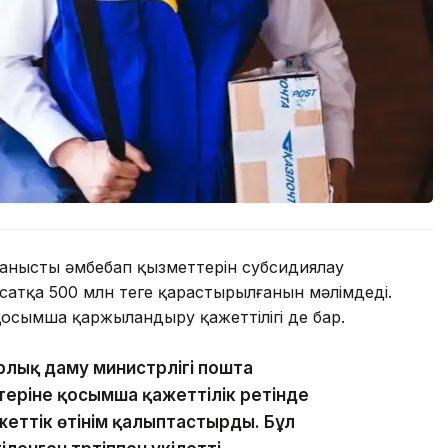
ныстың әмбебап қызметтерін субсидиялау
сатқа 500 млн теңге қарастырылғанын мәлімдеді.
қосымша қаржыландыру қажеттілігі де бар.
рлық даму министрлігі пошта
еріне қосымша қажеттілік ретінде
еттік өтінім қалыптастырды. Бұл