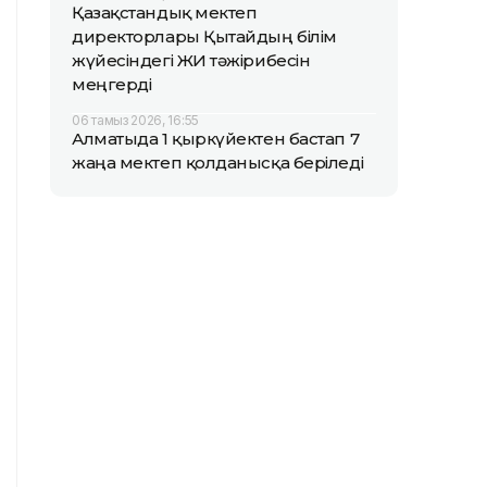
Қазақстандық мектеп
директорлары Қытайдың білім
жүйесіндегі ЖИ тәжірибесін
меңгерді
06 тамыз 2026, 16:55
Алматыда 1 қыркүйектен бастап 7
жаңа мектеп қолданысқа беріледі