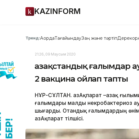
KAZINFORM
Ақорда
Тағайындау
Заң және тәртіп
Дерекқор
Тренд:
21:26, 09 Маусым 2020
Қазақстандық ғалымдар 
2 вакцина ойлап тапты
НҰР-СҰЛТАН. ҚазАқпарат –Қазақ ғылы
ғалымдары малды некробактериоз ау
шығарды. Отандық ғалымдардың өнім
ҚазАқпарат тілшісі.