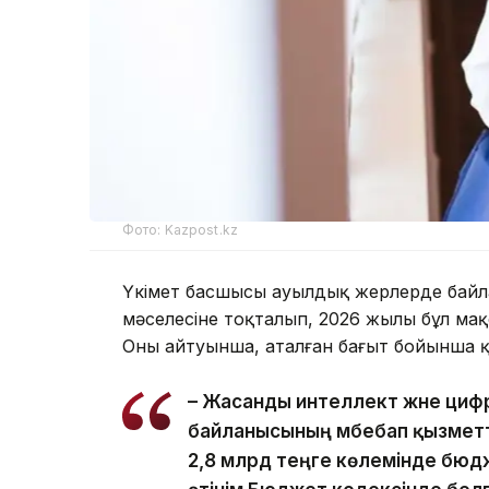
Фото: Kazpost.kz
Үкімет басшысы ауылдық жерлерде байла
мәселесіне тоқталып, 2026 жылы бұл мақ
Оның айтуынша, аталған бағыт бойынша 
– Жасанды интеллект және циф
байланысының әмбебап қызметт
2,8 млрд теңге көлемінде бюдж