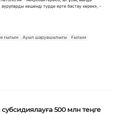
Бұл ауруларды кешенді түрде ерте бастау керек», -
не ғылым
Ауыл шаруашылығы
Ғылым
субсидиялауға 500 млн теңге