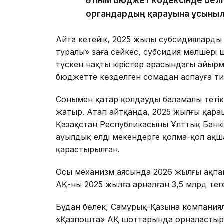
өтінім Бюджет кодексінде белгіл
органдардың қарауына ұсыныла
Айта кетейік, 2025 жылы субсидиялардың 
туралы» заңға сәйкес, субсидия мөлшері
түскен нақты кірістер арасындағы айыр
бюджетте көзделген сомадан аспауға тиі
Сонымен қатар қолдаудың баламалы тетікт
жатыр. Атап айтқанда, 2025 жылғы қараша
Қазақстан Республикасының Ұлттық Банк
ауылдық елді мекендерге қолма-қол ақша
қарастырылған.
Осы механизм аясында 2026 жылғы ақпа
АҚ-ның 2025 жылға арналған 3,5 млрд теңг
Бұдан бөлек, Самұрық-Қазына компаниял
«Қазпошта» АҚ шоттарында орналастыры