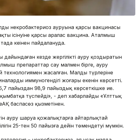
 малдың некробактериоз ауруына қарсы вакцинасы
ақтың ісінуіне қарсы аралас вакцина. Аталмыш
аңда кеңінен пайдалануда.
ны дайындаған кезде жергілікті ауру қоздыратын
мыш препараттар сау малмен бірге, ауру
й технологиямен жасалған. Малдың түрлеріне
налардың иммуногендігі жоғары екенін көрсетті.
 85,7 пайыздан 98,9 пайыздық көрсеткішке ие.
қымбатқа түспейді», - деп хабарлайды «Ұлттық
еАҚ баспасөз қызметінен.
тін ауру шаруа қожалықтарға айтарлықтай
ілігін 25-тен 50 пайызға дейін төмендетуі мүмкін.
н патология – некробактериоз, ал ұсақ малда