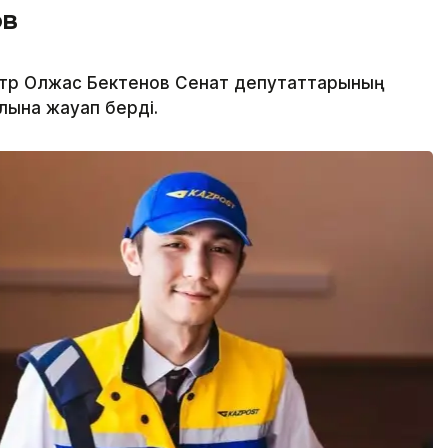
ов
тр Олжас Бектенов Сенат депутаттарының
лына жауап берді.