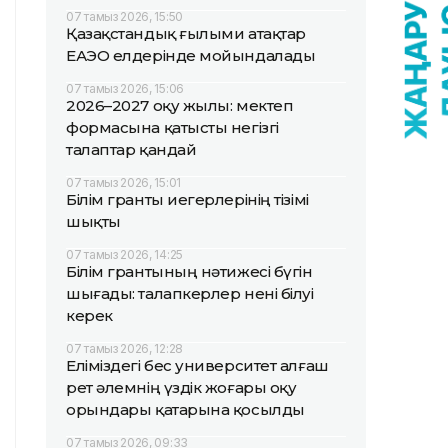
07 тамыз 2026, 15:50
Қазақстандық ғылыми атақтар
ЕАЭО елдерінде мойындалады
07 тамыз 2026, 15:06
2026–2027 оқу жылы: мектеп
формасына қатысты негізгі
талаптар қандай
07 тамыз 2026, 15:01
Білім гранты иегерлерінің тізімі
шықты
07 тамыз 2026, 14:25
Білім грантының нәтижесі бүгін
шығады: талапкерлер нені білуі
керек
07 тамыз 2026, 12:28
Еліміздегі бес университет алғаш
рет әлемнің үздік жоғары оқу
орындары қатарына қосылды
07 тамыз 2026, 09:33