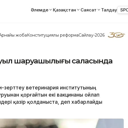
Әлемде
Қазақстан
Саясат
Талдау
SP
Арнайы жоба
Конституциялық реформа
Сайлау-2026
ауыл шаруашылығы саласында
ми-зерттеу ветеринария институтының
руынан қорғайтын екі вакцинаны ойлап
дері қазір қолданыста, деп хабарлайды