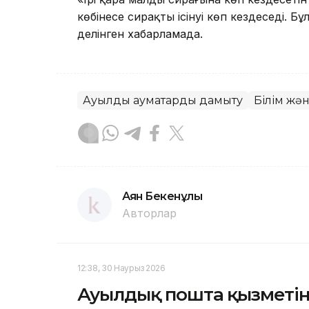
көбінесе сирақтың ісінуі көп кездеседі. 
делінген хабарламада.
Ауылдық аумақтарды дамыту
Білім жә
Аян Бекенұлы
Авторлар
12:38, 30 Наурыз 2026
Ауылдық пошта қызметін 