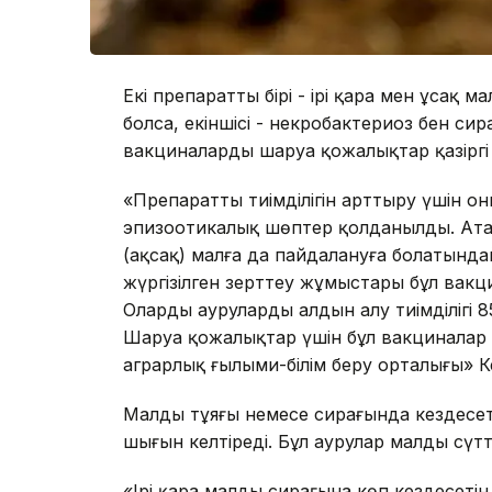
Екі препараттың бірі - ірі қара мен ұсақ
болса, екіншісі - некробактериоз бен сир
вакциналарды шаруа қожалықтар қазіргі т
«Препараттың тиімділігін арттыру үшін о
эпизоотикалық шөптер қолданылды. Атал
(ақсақ) малға да пайдалануға болатында
жүргізілген зерттеу жұмыстары бұл вакци
Олардың аурулардың алдын алу тиімділігі
Шаруа қожалықтар үшін бұл вакциналар 
аграрлық ғылыми-білім беру орталығы» К
Малдың тұяғы немесе сирағында кездесе
шығын келтіреді. Бұл аурулар малдың сүтт
«Ірі қара малдың сирағына көп кездесеті