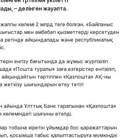
енген тәртіппен уәкілетті
ды, – делінген жауапта.
жалпы көлемі 2 млрд теңге болған. «Байланыс
 шығыстар мен әмбебап қызметтерді көрсетуден
ма ретінде айқындалады және республикалық
с.
ерін енгізу бағытында да жұмыс жүргізіліп
да «Пошта туралы» заңға өзгерістер енгізіліп,
і айқындайтын тәртіппен «Қазпошта» АҚ-ның
 жеткізу шығындарын өтеу тетігі
н айында Ұлттық Банк тарапынан «Қазпошта»
е көлеміндегі шығыны өтелді.
ар тобына кіретін ұйымдар бос қаражаттарын
п, қосымша табыс қалыптастыруға мүмкіндік