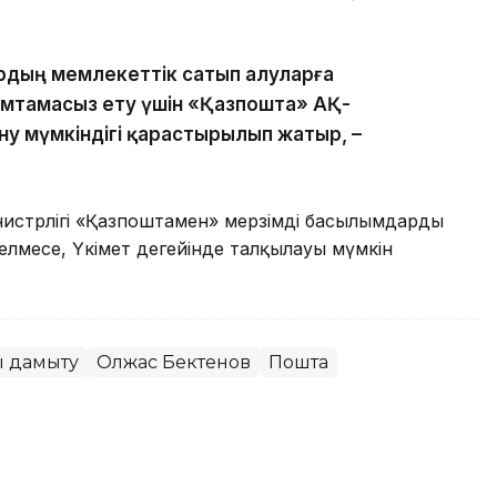
рдың мемлекеттік сатып алуларға
қамтамасыз ету үшін «Қазпошта» АҚ-
у мүмкіндігі қарастырылып жатыр, –
нистрлігі «Қазпоштамен» мерзімді басылымдарды
елмесе, Үкімет деңгейінде талқылауы мүмкін
ы дамыту
Олжас Бектенов
Пошта