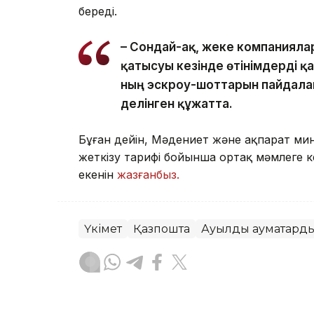
береді.
– Сондай-ақ, жеке компанияла
қатысуы кезінде өтінімдерді 
ның эскроу-шоттарын пайдалан
делінген құжатта.
Бұған дейін, Мәдениет және ақпарат ми
жеткізу тарифі бойынша ортақ мәмлеге к
екенін
жазғанбыз.
Үкімет
Қазпошта
Ауылдық аумақтард