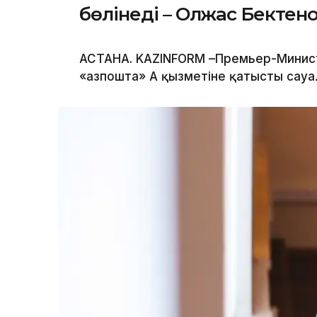
бөлінеді – Олжас Бектен
АСТАНА. KAZINFORM –Премьер-Минис
«Қазпошта» АҚ қызметіне қатысты сауа