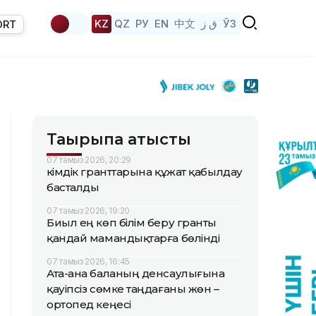
KZ
QZ
РУ
EN
中文
ق ز
ЎЗ
ORT
Тақырыпқа қатысты
07 тамыз 2026, 20:29
Әкімдік гранттарына құжат қабылдау
басталды
07 тамыз 2026, 19:20
Биыл ең көп білім беру гранты
қандай мамандықтарға бөлінді
07 тамыз 2026, 16:45
Ата-ана баланың денсаулығына
қауіпсіз сөмке таңдағаны жөн –
ортопед кеңесі