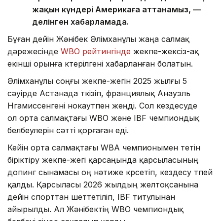
жақын күндері Америкаға аттанамыз, —
делінген хабарламада.
Бұған дейін Жәнібек Әлімханұлы жаңа салмақ
дәрежесінде
WBO рейтингінде
жекпе-жексіз-ақ
екінші орынға көтерілгені хабарланған болатын.
Әлімханұлы соңғы жекпе-жегін 2025 жылғы 5
сәуірде Астанада өткізіп, франциялық Анауэль
Нгамиссенгені нокаутпен жеңді. Сол кездесуде
ол орта салмақтағы WBO және IBF чемпиондық
белбеулерін сәтті қорғаған еді.
Кейін орта салмақтағы WBA чемпионымен өтетін
біріктіру жекпе-жегі қарсаңында қарсыласының
допинг сынамасы оң нәтиже көрсетіп, кездесу өтпей
қалды. Қарсыласы 2026 жылдың желтоқсанына
дейін спорттан шеттетіліп, IBF титулынан
айырылды. Ал Жәнібектің WBO чемпиондық