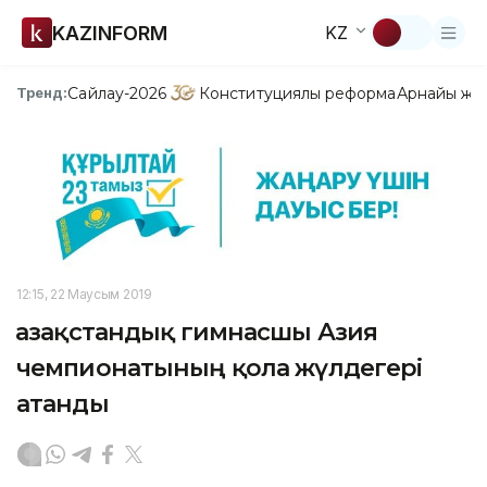
KAZINFORM
KZ
Сайлау-2026
Конституциялық реформа
Арнайы жо
Тренд:
12:15, 22 Маусым 2019
Қазақстандық гимнасшы Азия
чемпионатының қола жүлдегері
атанды