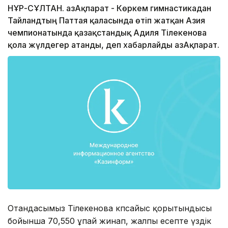
НҰР-СҰЛТАН. ҚазАқпарат - Көркем гимнастикадан
Тайландтың Паттая қаласында өтіп жатқан Азия
чемпионатында қазақстандық Адиля Тілекенова
қола жүлдегер атанды, деп хабарлайды ҚазАқпарат.
Отандасымыз Тілекенова көпсайыс қорытындысы
бойынша 70,550 ұпай жинап, жалпы есепте үздік