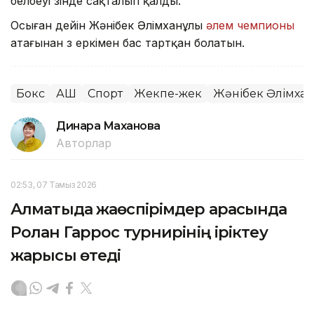
белбеуі өзінде сақталып қалды.
Осыған дейін Жәнібек Әлімханұлы
әлем чемпионы
атағынан өз еркімен бас тартқан болатын.
Бокс
АҚШ
Спорт
Жекпе-жек
Жәнібек Әлімха
Динара Маханова
Авторлар
02:53, 07 Тамыз 2026
Алматыда жаөспірімдер арасында
Ролан Гаррос турнирінің іріктеу
жарысы өтеді