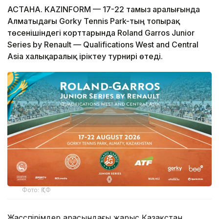
АСТАНА. KAZINFORM — 17-22 тамыз аралығында
Алматыдағы Gorky Tennis Park-тың топырақ
төсенішіндегі корттарында Roland Garros Junior
Series by Renault — Qualifications West and Central
Asia халықаралық іріктеу турнирі өтеді.
Фото: ҚТФ
Жасөспірімдер арасындағы жарыс Қазақстан