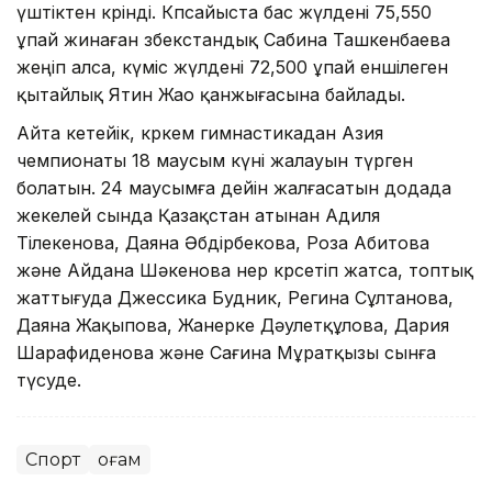
үштіктен көрінді. Көпсайыста бас жүлдені 75,550
ұпай жинаған өзбекстандық Сабина Ташкенбаева
жеңіп алса, күміс жүлдені 72,500 ұпай еншілеген
қытайлық Ятин Жао қанжығасына байлады.
Айта кетейік, көркем гимнастикадан Азия
чемпионаты 18 маусым күні жалауын түрген
болатын. 24 маусымға дейін жалғасатын додада
жекелей сында Қазақстан атынан Адиля
Тілекенова, Даяна Әбдірбекова, Роза Абитова
және Айдана Шәкенова өнер көрсетіп жатса, топтық
жаттығуда Джессика Будник, Регина Сұлтанова,
Даяна Жақыпова, Жанерке Дәулетқұлова, Дария
Шарафиденова және Сағина Мұратқызы сынға
түсуде.
Спорт
Қоғам