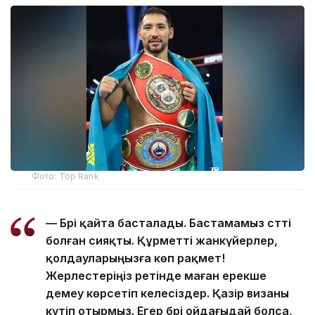
Фото: Top Rank
— Бәрі қайта басталады. Бастамамыз сәтті
болған сияқты. Құрметті жанкүйерлер,
қолдауларыңызға көп рақмет!
Жерлестеріңіз ретінде маған ерекше
демеу көрсетіп келесіздер. Қазір визаны
күтіп отырмыз. Егер бәрі ойдағыдай болса,