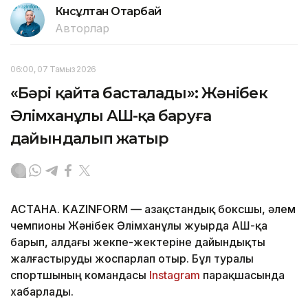
Күнсұлтан Отарбай
Авторлар
06:00, 07 Тамыз 2026
«Бәрі қайта басталады»: Жәнібек
Әлімханұлы АҚШ-қа баруға
дайындалып жатыр
АСТАНА. KAZINFORM — Қазақстандық боксшы, әлем
чемпионы Жәнібек Әлімханұлы жуырда АҚШ-қа
барып, алдағы жекпе-жектеріне дайындықты
жалғастыруды жоспарлап отыр. Бұл туралы
спортшының командасы
Instagram
парақшасында
хабарлады.