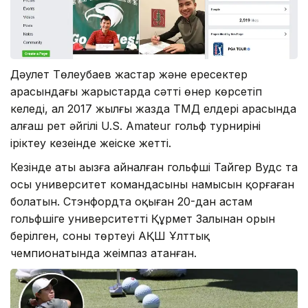
Дәулет Төлеубаев жастар және ересектер
арасындағы жарыстарда сәтті өнер көрсетіп
келеді, ал 2017 жылғы жазда ТМД елдері арасында
алғаш рет әйгілі U.S. Amateur гольф турнирінің
іріктеу кезеңінде жеңіске жетті.
Кезінде аты аңызға айналған гольфші Тайгер Вудс та
осы университет командасының намысын қорғаған
болатын. Стэнфордта оқыған 20-дан астам
гольфшіге университеттің Құрмет Залынан орын
берілген, соның төртеуі АҚШ Ұлттық
чемпионатында жеңімпаз атанған.