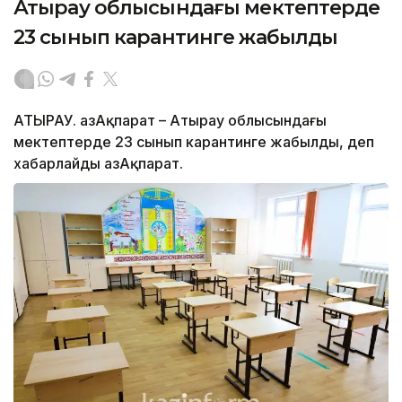
Атырау облысындағы мектептерде
23 сынып карантинге жабылды
АТЫРАУ. ҚазАқпарат – Атырау облысындағы
мектептерде 23 сынып карантинге жабылды, деп
хабарлайды ҚазАқпарат.