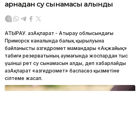
арнадан су сынамасы алынды
АТЫРАУ. ҚазАқпарат - Атырау облысындағы
Приморск каналында балық қырылуына
байланысты Қазгидромет мамандары «Ақжайық»
табиғи резерватының аумағында жоспардан тыс
үшінші рет су сынамасын алды, деп хабарлайды
ҚазАқпарат «Қазгидромет» баспасөз қызметіне
сілтеме жасап.