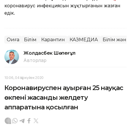
коронавирус инфекциясын жұқтырғанын жазған
едік.
Оқиға
Білім
Карантин
КАЗМЕДИА
Білім және
Жолдасбек Шөпеғұл
Авторлар
10:06, 04 Қыркүйек 2020
Коронавируспен ауырған 25 науқас
өкпені жасанды желдету
аппаратына қосылған