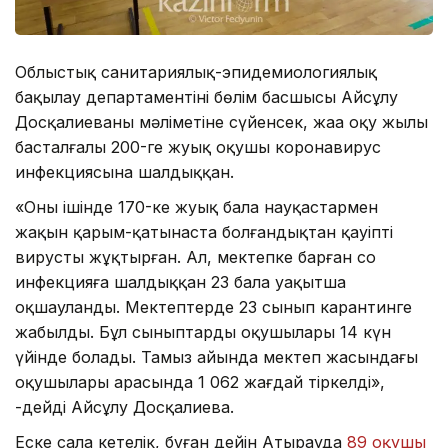
Облыстық санитариялық-эпидемиологиялық
бақылау департаментінің бөлім басшысы Айсұлу
Досқалиеваның мәліметіне сүйенсек, жаңа оқу жылы
басталғалы 200-ге жуық оқушы коронавирус
инфекциясына шалдыққан.
«Оның ішінде 170-ке жуық бала науқастармен
жақын қарым-қатынаста болғандықтан қауіпті
вирусты жұқтырған. Ал, мектепке барған соң
инфекцияға шалдыққан 23 бала уақытша
оқшауланды. Мектептерде 23 сынып карантинге
жабылды. Бұл сыныптардың оқушылары 14 күн
үйінде болады. Тамыз айында мектеп жасындағы
оқушылары арасында 1 062 жағдай тіркелді»,
-дейді Айсұлу Досқалиева.
Еске сала кетелік, бұған дейін Атырауда
89 оқушы