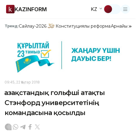
KAZINFORM
KZ
Сайлау-2026
Конституциялық реформа
Арнайы жо
Тренд:
09:45, 22 Қаңтар 2018
Қазақстандық гольфші атақты
Стэнфорд университетінің
командасына қосылды