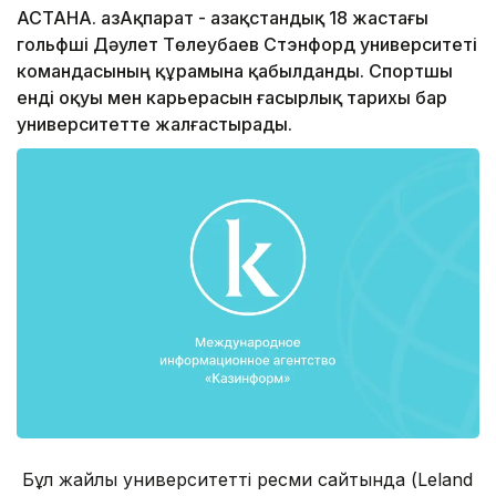
АСТАНА. ҚазАқпарат - Қазақстандық 18 жастағы
гольфші Дәулет Төлеубаев Стэнфорд университеті
командасының құрамына қабылданды. Спортшы
енді оқуы мен карьерасын ғасырлық тарихы бар
университетте жалғастырады.
Бұл жайлы университеттің ресми сайтында (Leland