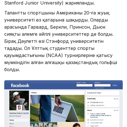
Stanford Junior University) жарияланды.
Талантты спортшыны Американың 20-ға жуық
университеті өз қатарына шақырды. Олардың
арасында Гарвард, Беркли, Принсон, Дьюк
сияқты әлемге әйгілі университеттер де болды.
Бірақ Дәулеттің өзі Стэнфорд университетін
таңдады. Ол Ұлттық студенттер спорты
қауымдастығының (NCAA) турнирлеріне қатысу
мүмкіндігін алған алғашқы қазақстандық гольфші
болды.