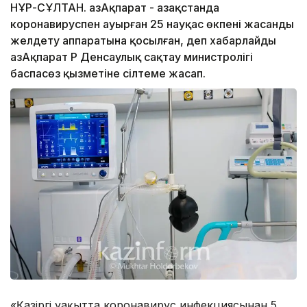
НҰР-СҰЛТАН. ҚазАқпарат - Қазақстанда
коронавируспен ауырған 25 науқас өкпені жасанды
желдету аппаратына қосылған, деп хабарлайды
ҚазАқпарат ҚР Денсаулық сақтау министролігі
баспасөз қызметіне сілтеме жасап.
«Қазіргі уақытта коронавирус инфекциясынан 5