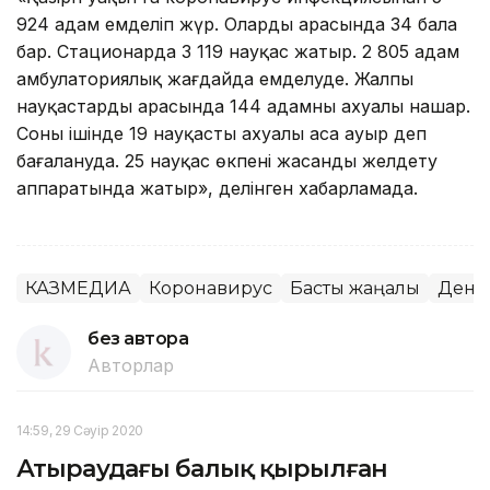
924 адам емделіп жүр. Олардың арасында 34 бала
бар. Стационарда 3 119 науқас жатыр. 2 805 адам
амбулаториялық жағдайда емделуде. Жалпы
науқастардың арасында 144 адамның ахуалы нашар.
Соның ішінде 19 науқастың ахуалы аса ауыр деп
бағалануда. 25 науқас өкпені жасанды желдету
аппаратында жатыр», делінген хабарламада.
КАЗМЕДИА
Коронавирус
Басты жаңалық
Денса
без автора
Авторлар
14:59, 29 Сәуір 2020
Атыраудағы балық қырылған