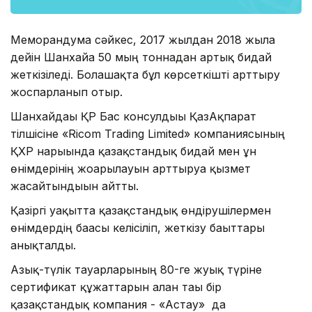
Меморандумға сәйкес, 2017 жылдан 2018 жылға
дейін Шанхайға 50 мың тоннадан артық бидай
жеткізіледі. Болашақта бұл көрсеткішті арттыру
жоспарланып отыр.
Шанхайдағы ҚР Бас консулдығы ҚазАқпарат
тілшісіне «Ricom Trading Limited» компаниясының
ҚХР нарығында қазақстандық бидай мен ұн
өнімдерінің жоғарылауын арттыруға қызмет
жасайтындығын айтты.
Қазіргі уақытта қазақстандық өндірушілермен
өнімдердің бағасы келісіліп, жеткізу бағыттары
анықталды.
Азық-түлік тауарларының 80-ге жуық түріне
сертификат құжаттарын алған тағы бір
қазақстандық компания - «Астау» да