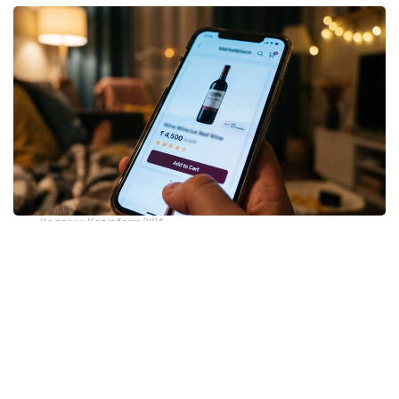
Коллаж: Kazinform/ЖИ
Алкоголь саудасына тыйым жоқ, бірақ оны
сатудың талаптары бар
Министрліктің мәліметінше, «Сауда қызметін
реттеу туралы» заңға сай, алкоголь өнімдері
электрондық саудаға тыйым салынатын тауарлар
санатына жатпайды. Ал жарияланған тізбе жаңа