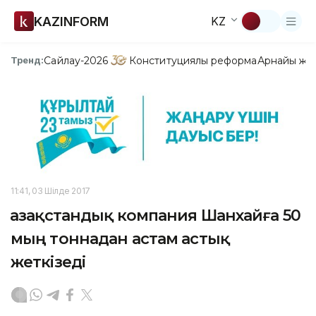
KAZINFORM
KZ
Сайлау-2026
Конституциялық реформа
Арнайы жо
Тренд:
11:41, 03 Шілде 2017
Қазақстандық компания Шанхайға 50
мың тоннадан астам астық
жеткізеді