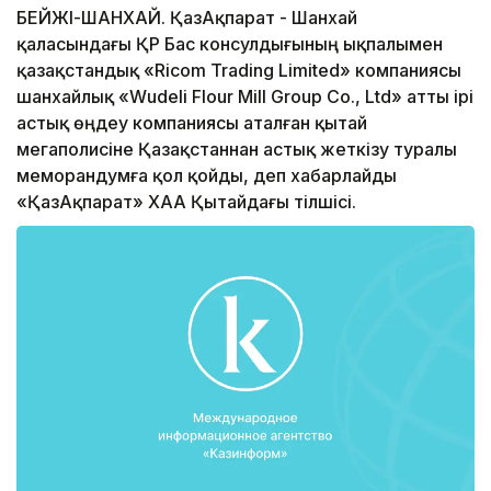
БЕЙЖІҢ-ШАНХАЙ. ҚазАқпарат - Шанхай
қаласындағы ҚР Бас консулдығының ықпалымен
қазақстандық «Ricom Trading Limited» компаниясы
шанхайлық «Wudeli Flour Mill Group Co., Ltd» атты ірі
астық өңдеу компаниясы аталған қытай
мегаполисіне Қазақстаннан астық жеткізу туралы
меморандумға қол қойды, деп хабарлайды
«ҚазАқпарат» ХАА Қытайдағы тілшісі.