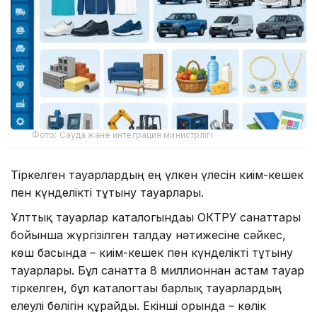
Фото: Сауда және интеграция министрлігі
Тіркелген тауарлардың ең үлкен үлесін киім-кешек
пен күнделікті тұтыну тауарлары.
Ұлттық тауарлар каталогындағы ОКТРУ санаттары
бойынша жүргізілген талдау нәтижесіне сәйкес,
көш басында – киім-кешек пен күнделікті тұтыну
тауарлары. Бұл санатта 8 миллионнан астам тауар
тіркелген, бұл каталогтағы барлық тауарлардың
елеулі бөлігін құрайды. Екінші орында – көлік