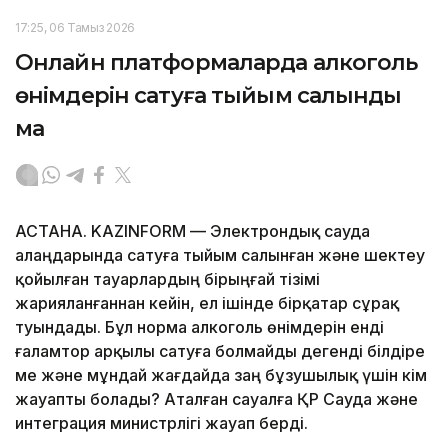
17:25, 06 Тамыз 2026
Онлайн платформаларда алкоголь
өнімдерін сатуға тыйым салынды
ма
АСТАНА. KAZINFORM — Электрондық сауда
алаңдарында сатуға тыйым салынған және шектеу
қойылған тауарлардың бірыңғай тізімі
жарияланғаннан кейін, ел ішінде бірқатар сұрақ
туындады. Бұл норма алкоголь өнімдерін енді
ғаламтор арқылы сатуға болмайды дегенді білдіре
ме және мұндай жағдайда заң бұзушылық үшін кім
жауапты болады? Аталған сауалға ҚР Сауда және
интеграция министрлігі жауап берді.