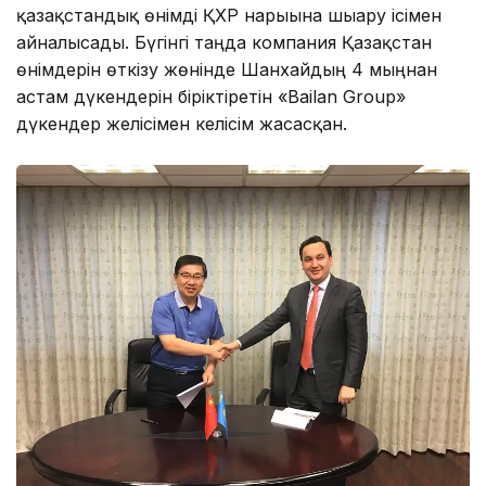
қазақстандық өнімді ҚХР нарығына шығару ісімен
айналысады. Бүгінгі таңда компания Қазақстан
өнімдерін өткізу жөнінде Шанхайдың 4 мыңнан
астам дүкендерін біріктіретін «Bailan Group»
дүкендер желісімен келісім жасасқан.