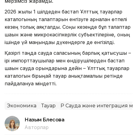
мерзімсіз жарамды.
2026 жылғы 1 шілдеден бастап Ұлттық тауарлар
каталогының талаптарын енгізуге арналған өтпелі
кезең толық аяқталды. Соңғы кезеңде бұл талаптар
шағын және микрокәсіпкерлік субъектілеріне, оның
ішінде үй маңындағы дүкендерге де енгізілді.
Қазіргі таңда сауда саласының барлық қатысушы –
ірі импорттаушылар мен өндірушілерден бастап
шағын сауда орындарына дейін – Ұлттық тауарлар
каталогын бірыңғай тауар анықтамалығы ретінде
пайдалануға міндетті.
Экономика
Тауар
ҚР Сауда және интеграция ми
Назым Бөлесова
Авторлар