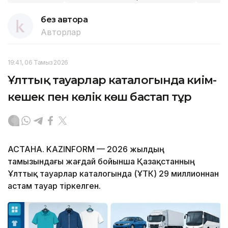
без автора
Авторлар
19:41, 06 Тамыз 2026
Ұлттық тауарлар каталогында киім-
кешек пен көлік көш бастап тұр
АСТАНА. KAZINFORM — 2026 жылдың
тамызындағы жағдай бойынша Қазақстанның
Ұлттық тауарлар каталогында (ҰТК) 29 миллионнан
астам тауар тіркелген.