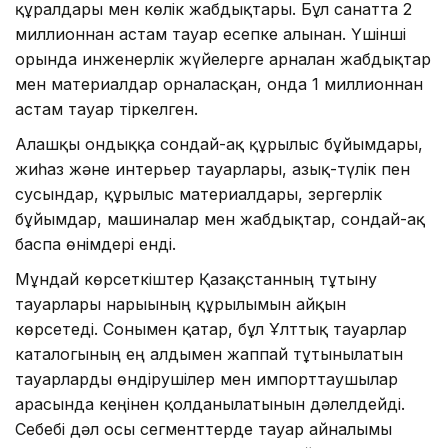
құралдары мен көлік жабдықтары. Бұл санатта 2
миллионнан астам тауар есепке алынған. Үшінші
орында инженерлік жүйелерге арналған жабдықтар
мен материалдар орналасқан, онда 1 миллионнан
астам тауар тіркелген.
Алғашқы ондыққа сондай-ақ құрылыс бұйымдары,
жиһаз және интерьер тауарлары, азық-түлік пен
сусындар, құрылыс материалдары, зергерлік
бұйымдар, машиналар мен жабдықтар, сондай-ақ
баспа өнімдері енді.
Мұндай көрсеткіштер Қазақстанның тұтыну
тауарлары нарығының құрылымын айқын
көрсетеді. Сонымен қатар, бұл Ұлттық тауарлар
каталогының ең алдымен жаппай тұтынылатын
тауарларды өндірушілер мен импорттаушылар
арасында кеңінен қолданылатынын дәлелдейді.
Себебі дәл осы сегменттерде тауар айналымы