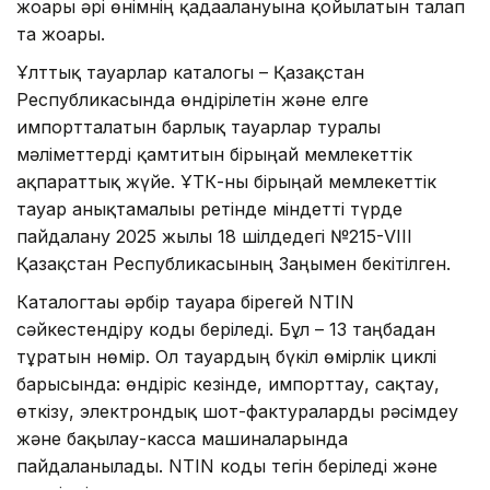
жоғары әрі өнімнің қадағалануына қойылатын талап
та жоғары.
Ұлттық тауарлар каталогы – Қазақстан
Республикасында өндірілетін және елге
импортталатын барлық тауарлар туралы
мәліметтерді қамтитын бірыңғай мемлекеттік
ақпараттық жүйе. ҰТК-ны бірыңғай мемлекеттік
тауар анықтамалығы ретінде міндетті түрде
пайдалану 2025 жылғы 18 шілдедегі №215-VIII
Қазақстан Республикасының Заңымен бекітілген.
Каталогтағы әрбір тауарға бірегей NTIN
сәйкестендіру коды беріледі. Бұл – 13 таңбадан
тұратын нөмір. Ол тауардың бүкіл өмірлік циклі
барысында: өндіріс кезінде, импорттау, сақтау,
өткізу, электрондық шот-фактураларды рәсімдеу
және бақылау-касса машиналарында
пайдаланылады. NTIN коды тегін беріледі және