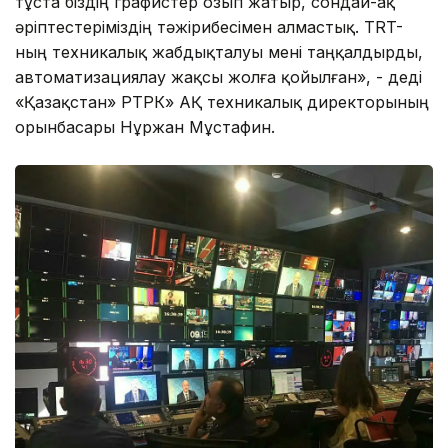
тұста біздің графистер озып жатыр, сондай-ақ
әріптестеріміздің тәжірибесімен алмастық. TRT-
ның техникалық жабдықталуы мені таңқалдырды,
автоматизациялау жақсы жолға қойылған», - деді
«Қазақстан» РТРК» АҚ техникалық директорының
орынбасары Нұржан Мұстафин.