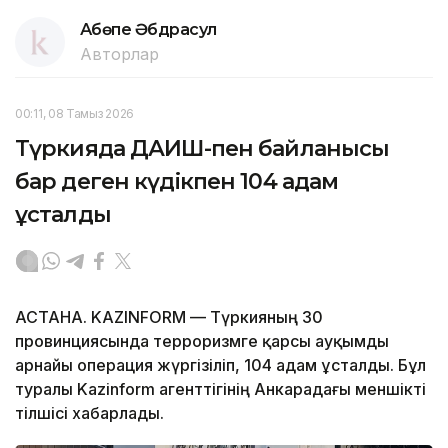
Ақбөпе Әбдрасул
Авторлар
00:11, 08 Тамыз 2026
Түркияда ДАИШ-пен байланысы
бар деген күдікпен 104 адам
ұсталды
АСТАНА. KAZINFORM — Түркияның 30
провинциясында терроризмге қарсы ауқымды
арнайы операция жүргізіліп, 104 адам ұсталды. Бұл
туралы Kazinform агенттігінің Анкарадағы меншікті
тілшісі хабарлады.