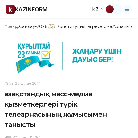
KAZINFORM
KZ
Сайлау-2026
Конституциялық реформа
Арнайы жо
Тренд:
19:52, 28 Шілде 2017
Қазақстандық масс-медиа
қызметкерлері түрік
телеарнасының жұмысымен
танысты