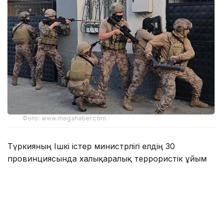
Фото: www.megahaber.com
Түркияның Ішкі істер министрлігі елдің 30
провинциясында халықаралық террористік ұйым
— ДАИШ-ке (ИМ, ДАИШ — Қазақстанда тыйым
салынған ұйым — ред.) қарсы ауқымды арнайы
операция жүргізілгенін хабарлады. Ведомство
мәліметінше, жандармерия қызметкерлері 104
күдіктіні ұстаған.