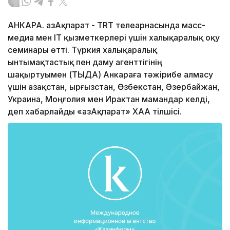
АНКАРА. ҚазАқпарат - TRT телеарнасында масс-
медиа мен IT қызметкерлері үшін халықаралық оқу
семинары өтті. Түркия халықаралық
ынтымақтастық пен даму агенттігінің
шақыртуымен (ТЫДА) Анкараға тәжірибе алмасу
үшін Қазақстан, Қырғызстан, Өзбекстан, Әзербайжан,
Украина, Моңғолия мен Ирактан мамандар келді,
деп хабарлайды «ҚазАқпарат» ХАА тілшісі.