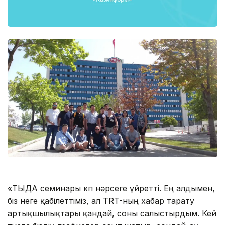
«ТЫДА семинары көп нәрсеге үйретті. Ең алдымен,
біз неге қабілеттіміз, ал TRT-ның хабар тарату
артықшылықтары қандай, соны салыстырдым. Кей