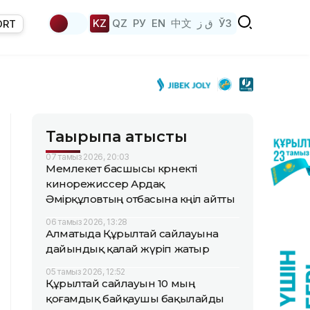
KZ
QZ
РУ
EN
中文
ق ز
ЎЗ
ORT
Тақырыпқа қатысты
07 тамыз 2026, 20:03
Мемлекет басшысы көрнекті
кинорежиссер Ардақ
Әмірқұловтың отбасына көңіл айтты
06 тамыз 2026, 13:28
Алматыда Құрылтай сайлауына
дайындық қалай жүріп жатыр
05 тамыз 2026, 12:52
Құрылтай сайлауын 10 мың
қоғамдық байқаушы бақылайды