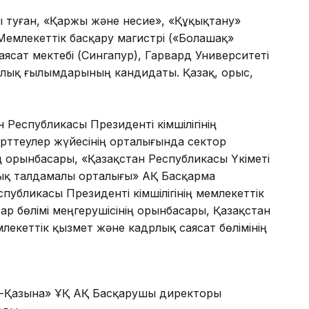
ы туған, «Қаржы және несие», «Құқықтану»
Мемлекеттік басқару магистрі («Болашақ»
ясат мектебі (Сингапур), Гарвард Университеті
алық ғылымдарының кандидаты. Қазақ, орыс,
Республикасы Президенті Әкімшілігінің
рттеулер жүйесінің орталығында сектор
ің орынбасары, «Қазақстан Республикасы Үкіметі
ық талдамалы орталығы» АҚ Басқарма
убликасы Президенті Әкімшілігінің мемлекеттік
 бөлімі меңгерушісінің орынбасары, Қазақстан
емлекеттік қызмет және кадрлық саясат бөлімінің
қ-Қазына» ҰӘҚ АҚ Басқарушы директоры