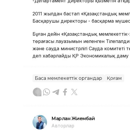
-Департамент директоры қызметін атқа
2011 жылдан бастап «Қазақстандық мемл
Басқарушы директоры - басқарма мүшесі
Бұған дейін «Қазақстандық мемлекеттік-
төрағасы лауазымын иеленген Тілепалд
және сауда министрлігі Сауда комитеті
деп хабарлайды ҚР Экономикалық даму жә
Басқа мемлекеттік органдар
Қоғам
Марлан Жиембай
Авторлар