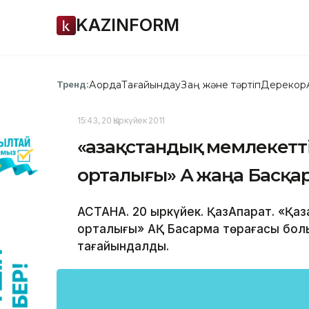
KAZINFORM
Ақорда
Тағайындау
Заң және тәртіп
Дерекқор
Тренд:
15:43, 20 Қыркүйек 2011
«Қазақстандық мемлекетт
орталығы» АҚ жаңа Басқ
АСТАНА. 20 қыркүйек. ҚазАқпарат. «Қа
орталығы» АҚ Басқарма төрағасы бо
тағайындалды.