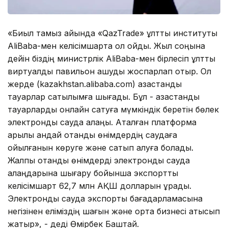
«Биыл тамыз айында «QazTrade» ұлттық институты
AliBaba-мен келісімшартқа қол қойды. Жыл соңына
дейін біздің министрлік AliBaba-мен бірлесіп ұлттық
виртуалды павильон ашуды жоспарлап отыр. Ол
жерде (kazakhstan.alibaba.com) қазақстандық
тауарлар сатылымға шығады. Бұл - қазақстандық
тауарларды онлайн сатуға мүмкіндік беретін бөлек
электронды сауда алаңы. Аталған платформа
арқылы қандай отандық өнімдердің саудаға
қойылғанын көруге және сатып алуға болады.
Жалпы отандық өнімдерді электронды сауда
алаңдарына шығару бойынша экспорттық
келісімшарт 62,7 млн АҚШ долларын құрады.
Электронды сауда экспорты бағадарламасына
негізінен еліміздің шағын және орта бизнесі қатысып
жатыр», - деді Өмірбек Баштай.