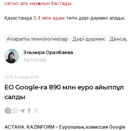
сатып алу науқанын бастады.
Қазақстанда
3,4 млн адам
тегін дәрі-дәрмек алады.
Ақпараттық технологиялар
Дәрі-дәрмек
Денсаул
Эльмира Оралбаева
Авторлар
05:15, 24 Шілде 2026
ЕО Google-ға 890 млн еуро айыппұл
салды
АСТАНА. KAZINFORM – Еуропалық комиссия Google