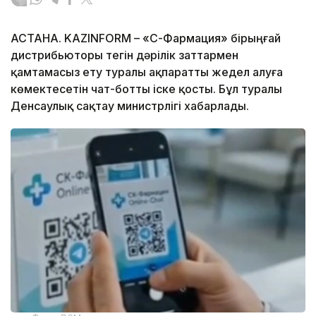
АСТАНА. KAZINFORM –
«СҚ-Фармация» бірыңғай
дистрибьюторы тегін дәрілік заттармен
қамтамасыз ету туралы ақпаратты жедел алуға
көмектесетін чат-ботты іске қосты. Бұл туралы
Денсаулық сақтау министрлігі хабарлады.