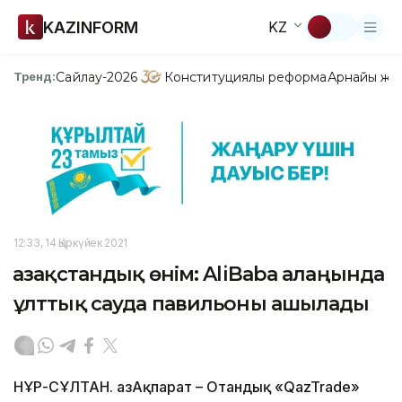
KAZINFORM
KZ
Сайлау-2026
Конституциялық реформа
Арнайы жо
Тренд:
12:33, 14 Қыркүйек 2021
Қазақстандық өнім: AliBaba алаңында
ұлттық сауда павильоны ашылады
НҰР-СҰЛТАН. ҚазАқпарат – Отандық «QazTrade»