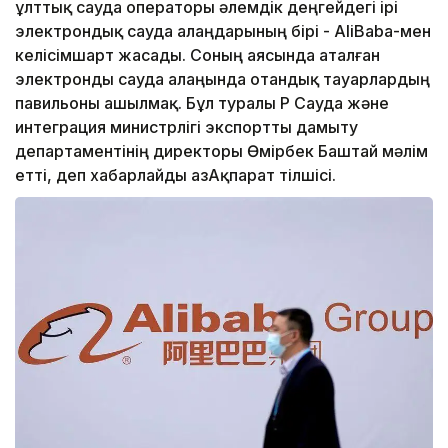
ұлттық сауда операторы әлемдік деңгейдегі ірі
электрондық сауда алаңдарының бірі - AliBaba-мен
келісімшарт жасады. Соның аясында аталған
электронды сауда алаңында отандық тауарлардың
павильоны ашылмақ. Бұл туралы ҚР Сауда және
интеграция министрлігі экспортты дамыту
департаментінің директоры Өмірбек Баштай мәлім
етті, деп хабарлайды ҚазАқпарат тілшісі.