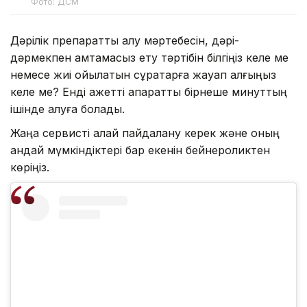
Фото: ДСМ
Дәрілік препаратты алу мәртебесін, дәрі-
дәрмекпен қамтамасыз ету тәртібін білгіңіз келе ме
немесе жиі қойылатын сұрақтарға жауап алғыңыз
келе ме? Енді қажетті ақпаратты бірнеше минуттың
ішінде алуға болады.
Жаңа сервисті қалай пайдалану керек және оның
қандай мүмкіндіктері бар екенін бейнероликтен
көріңіз.