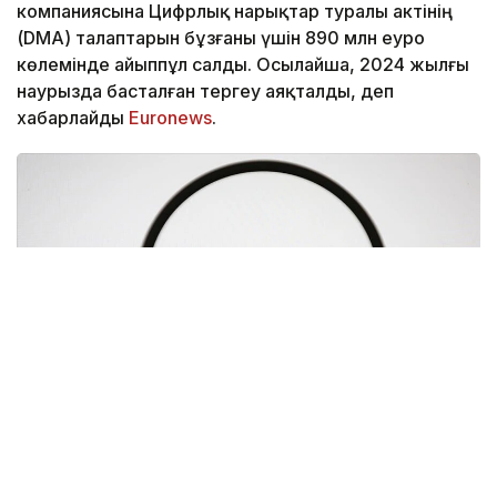
компаниясына Цифрлық нарықтар туралы актінің
(DMA) талаптарын бұзғаны үшін 890 млн еуро
көлемінде айыппұл салды. Осылайша, 2024 жылғы
наурызда басталған тергеу аяқталды, деп
хабарлайды
Euronews
.
Фото: Анадолы
Реттеушінің мәліметінше, Google іздеу