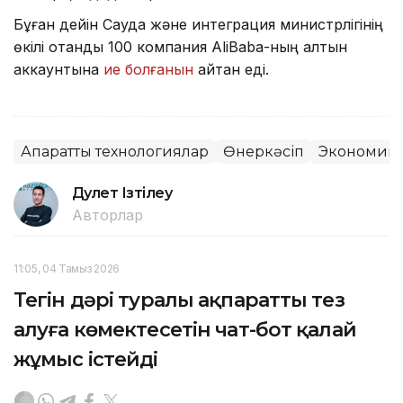
Бұған дейін Сауда және интеграция министрлігінің
өкілі отандық 100 компания AliBaba-ның алтын
аккаунтына
ие болғанын
айтқан еді.
Ақпараттық технологиялар
Өнеркәсіп
Экономик
Дәулет Ізтілеу
Авторлар
11:05, 04 Тамыз 2026
Тегін дәрі туралы ақпаратты тез
алуға көмектесетін чат-бот қалай
жұмыс істейді