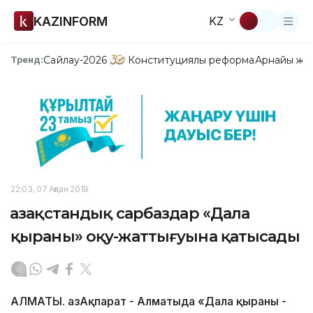
KAZINFORM
KZ
Сайлау-2026
Конституциялық реформа
Арнайы жо
Тренд:
22:03, 07 Ақпан 2019
Қазақстандық сарбаздар «Дала
қыраны» оқу-жаттығуына қатысады
АЛМАТЫ. ҚазАқпарат - Алматыда «Дала қыраны -