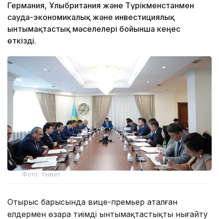
Германия, Ұлыбритания және Түрікменстанмен
сауда-экономикалық және инвестициялық
ынтымақтастық мәселелері бойынша кеңес
өткізді.
Фото: Үкімет
Отырыс барысында вице-премьер аталған
елдермен өзара тиімді ынтымақтастықты нығайту