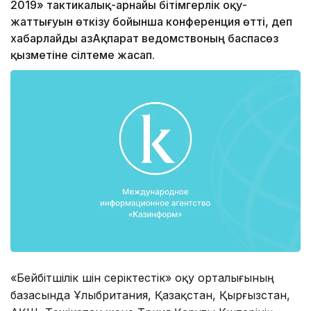
2019» тактикалық-арнайы бітімгерлік оқу-
жаттығуын өткізу бойынша конференция өтті, деп
xабарлайды ҚазАқпарат ведомствоның баспасөз
қызметіне сілтеме жасап.
«Бейбітшілік үшін серіктестік» оқу орталығының
базасында Ұлыбритания, Қазақстан, Қырғызстан,