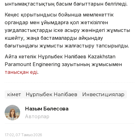
ынтымақтастықтың басым бағыттарын белгіледі.
Кеңес қорытындысы бойынша мемлекеттік
органдар мен ұйымдарға қол жеткізілген
уағдаластықтарды іске асыру жөніндегі жұмысты
күшейту, жаңа бастамаларды айқындау
бағытындағы жұмысты жалғастыру тапсырылды.
Айта кетелік Нұрлыбек Нәлібаев Kazakhstan
Paramount Engineering зауытының жұмысымен
танысқан еді
.
Үкімет
Нұрлыбек Нәлібаев
Инвестициялар
Назым Бөлесова
Авторлар
17:02, 07 Тамыз 2026