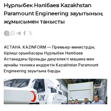
Нұрлыбек Нәлібаев Kazakhstan
Paramount Engineering зауытының
жұмысымен танысты
АСТАНА. KAZINFORM — Премьер-министрдің
бірінші орынбасары Нұрлыбек Нәлібаев
Астанадағы броньды дөңгелекті машина мен
арнайы техника өндіретін Kazakhstan Paramount
Engineering зауытына барды.