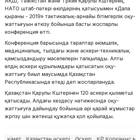
АҚШ, Тәжікстан және Түркия Қарулы Күштерінің,
НАТО штаб-пәтері өкілдерінің қатысуымен «Дала
қыраны - 2019» тактикалық-арнайы бітімгерлік оқу-
жаттығуын өткізу бойынша басты жоспарлы
конференция өтті.
Конференция барысында тараптар әкімшілік,
медициналық, тылдағы және әскери-теxникалық
қамсыздандыру мәселелерін талқылады. Алты
елдің әскери құрылымдары қатысатын оқу-
жаттығу биыл маусымда Қазақстан
Республикасында өтеді деп жоспарлануда.
Қазақстан Қарулы Күштерінен 120 әскери қызметші
қатысады. Алдағы кездесу нәтижесінде оқу-
жаттығуға дайындау бойынша әрі қарай жұмыстар
жүргізу үшін жетекші құжатқа қол қойылады.
Үкімет
Қазақстан әскері
Әскер
ҚР Қорғаныс ми