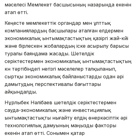
мәселесі Мемлекет басшысының назарында екенін
атап өтті.
Кеңесте мемлекеттік органдар мен ұлттық
компаниялардың басшылары аталған елдермен
экономикалық ынтымақтастықтың қазіргі жай-күйі
және бірлескен жобалардың іске асырылу барысы
туралы баяндама жасады. Шетелдік
серіктестермен экономикалық ынтымақтастықтың
күн тәртібіндегі негізгі мәселелер талқыланып,
сыртқы экономикалық байланыстарды одан әрі
дамытудың перспективалы бағыттары
айқындалды.
Нұрлыбек Нәлібаев шетелдік серіктестермен
сауда-экономикалық және инвестициялық
ынтымақтастықты нығайту елдің өнеркәсіптік әрі
технологиялық дамуының маңызды факторы
екенін атап өтті. Сонымен қатар