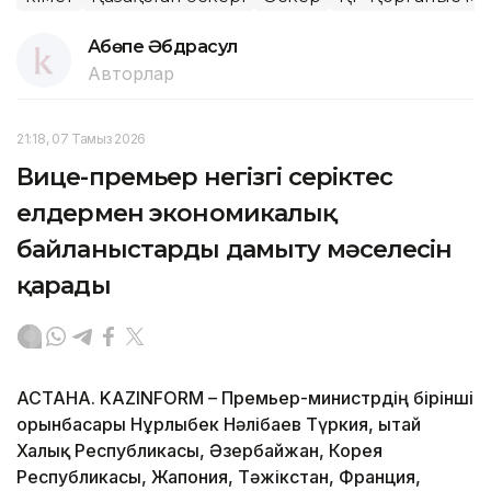
Ақбөпе Әбдрасул
Авторлар
21:18, 07 Тамыз 2026
Вице-премьер негізгі серіктес
елдермен экономикалық
байланыстарды дамыту мәселесін
қарады
АСТАНА. KAZINFORM – Премьер-министрдің бірінші
орынбасары Нұрлыбек Нәлібаев Түркия, Қытай
Халық Республикасы, Әзербайжан, Корея
Республикасы, Жапония, Тәжікстан, Франция,