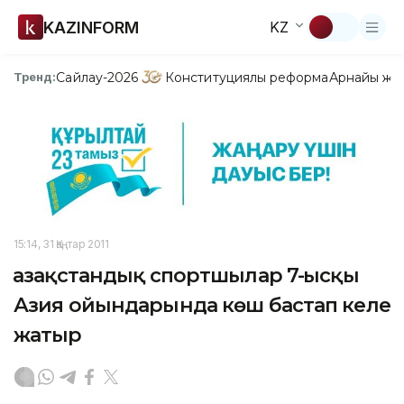
KAZINFORM
KZ
Сайлау-2026
Конституциялық реформа
Арнайы жо
Тренд:
15:14, 31 Қаңтар 2011
Қазақстандық спортшылар 7-Қысқы
Азия ойындарында көш бастап келе
жатыр