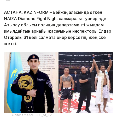
АСТАНА. KAZINFORM – Бейжің қаласында өткен
NAIZA Diamond Fight Night халықаралық турнирінде
Атырау облысы полиция департаменті жылдам
қимылдайтын арнайы жасағының инспекторы Елдар
Отаралы 61 келі салмақта өнер көрсетіп, жеңіске
жетті.
Фото: t.me/POLICE_of_KZ