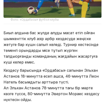
Фото: «Ордабасы» футбол клубы
Биыл алдына бас жүлде алуды мақсат етіп қойған
шымкенттік клуб қазір әрбір кездесуде жеңіске
жетуге бар күшн салып келеді. Турнир кестесінде
төменгі орындарды місе тұтып жүрген
талдықорғандық команданың жағдайын жақсартуға
күші келер емес.
Кездесу барысында «Ордабасы» сапынан Эльхан
Астанов 18-минутта есеп ашса, 46-минутта Леон
Натель басымдықты арттыра түсті.
Ал Эльхан Астанов 78-минутта тағы бір мәрте
көзге түссе, 80-минутта Эвертон Мораес кездесу
нүктесін қойды.