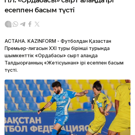
ҚПЛ: «Ордабасы» сырт алаңда ірі
есеппен басым түсті
АСТАНА. KAZINFORM - Футболдан Қазақстан
Премьер-лигасын ХХІ туры бірінші турында
шымкенттік «Ордабасы» сырт алаңда
Талдықорғанның «Жетісуынан» ірі есеппен басым
түсті.