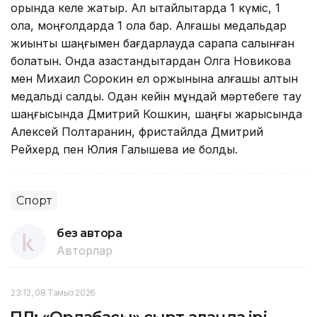
орында келе жатыр. Ал қытайлықтарда 1 күміс, 1
қола, моңғолдарда 1 қола бар. Алғашқы медальдар
жиынты шаңғымен бағдарлауда сарапқа салынған
болатын. Онда қазақстандықтардан Олга Новикова
мен Михаил Сорокин ел қоржынына алғашқы алтын
медальді салды. Одан кейін мұндай мәртебеге тау
шаңғысында Дмитрий Кошкин, шаңғы жарысында
Алексей Полтаранин, фристайлда Дмитрий
Рейхерд пен Юлия Галышева ие болды.
Спорт
без автора
Авторлар
23:12, 08 Тамыз 2026