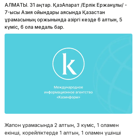
АЛМАТЫ. 31 қаңтар. ҚазАқпарат /Ерлік Ержанұлы/ -
7-қысқы Азия ойындары аясында Қазақстан
құрамасының қоржынында қазіргі кезде 6 алтын, 5
күміс, 6 қола медаль бар.
Жапон құрамасында 2 алтын, 3 күміс, 1 қоламен
екінші, корейліктерде 1 алтын, 1 қоламен үшінші