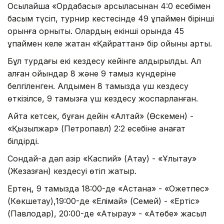
Осылайша «Ордабасы» қарсыласынан 4:0 есебімен
басым түсіп, турнир кестесінде 49 ұпаймен бірінші
орынға орнықты. Олардың екінші орында 45
ұпаймен келе жатқан «Қайраттан» бір ойыны артық.
Бұл турдағы екі кездесу кейінге қалдырылды. Ал
қалған ойындар 8 және 9 тамыз күндеріне
белгіленген. Алдымен 8 тамызда үш кездесу
өткізілсе, 9 тамызға үш кездесу жоспарланған.
Айта кетсек, бұған дейін «Алтай» (Өскемен) -
«Қызылжар» (Петропавл) 2:2 есебіне қанағат
білдірді.
Сондай-ақ дәл қазір «Каспий» (Ақтау) - «Ұлытау»
(Жезқазған) кездесуі өтіп жатыр.
Ертең, 9 тамызда 18:00-де «Астана» - «Оқжетпес»
(Көкшетау),19:00-де «Елімай» (Семей) - «Ертіс»
(Павлодар), 20:00-де «Атырау» - «Ақтөбе» жасыл