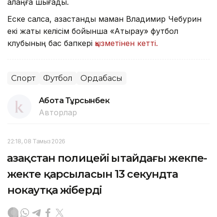
алаңға шығады.
Еске салсақ, қазақстандық маман Владимир Чебурин
екі жақты келісім бойынша «Атырау» футбол
клубының бас бапкері
қызметінен кетті.
Спорт
Футбол
Ордабасы
Ақбота Тұрсынбек
Авторлар
22:18, 08 Тамыз 2026
Қазақстан полицейі Қытайдағы жекпе-
жекте қарсыласын 13 секундта
нокаутқа жіберді