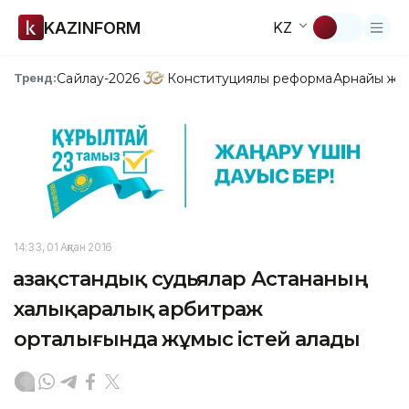
KAZINFORM
KZ
Сайлау-2026
Конституциялық реформа
Арнайы жо
Тренд:
14:33, 01 Ақпан 2016
Қазақстандық судьялар Астананың
xалықаралық арбитраж
орталығында жұмыс істей алады