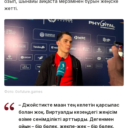
озып, шынайы айқаста мерзімінен бұрын жеңіске
жетті.
Фото: Gofuture.games
– Джойстикте маған тең келетін қарсылас
болған жоқ. Виртуалды кезеңдегі жеңісім
өзіме сенімділікті арттырды. Дегенмен
ойын – бір бөлек, жекпе-жек – бір бөлек.