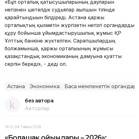
«Бұл орталық қатысушыларының дауларын
негізінен шетелдік судьялар ағылшын тілінде
қарайтындығын білдіреді. Астана қаржы
орталықтың қызметін жүргізетін негізгі органдарды
құру бойынша ұйымдастырушылық жұмыс ҚР
Ұлттық банкіне жүктелген. Сарапшылардың
болжамынша, қаржы орталығының жұмысы
қазақстандық экономиканың дамуына қуатты
серпін береді», - деді ол.
Астана
Экономика
Басқа мемлекеттік органдар
без автора
Авторлар
19:12, 08 Тамыз 2026
«Болашақ ойындары – 2026»: