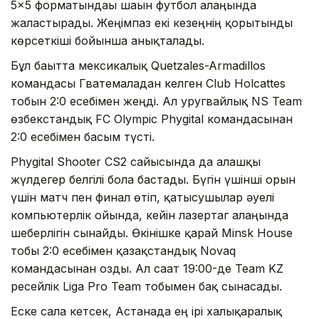
5×5 форматындағы шағын футбол алаңында
жалғастырады. Жеңімпаз екі кезеңнің қорытынды
көрсеткіші бойынша анықталады.
Бұл бағытта мексикалық Quetzales-Armadillos
командасы Гватемаладан келген Club Holcattes
тобын 2:0 есебімен жеңді. Ал уругвайлық NS Team
өзбекстандық FC Olympic Phygital командасынан
2:0 есебімен басым түсті.
Phygital Shooter CS2 сайысында да алғашқы
жүлдегер белгілі бола бастады. Бүгін үшінші орын
үшін матч пен финал өтіп, қатысушылар әуелі
компьютерлік ойында, кейін лазертаг алаңында
шеберлігін сынайды. Өкінішке қарай Minsk House
тобы 2:0 есебімен қазақстандық Novaq
командасынан озды. Ал сағат 19:00-де Team KZ
ресейлік Liga Pro Team тобымен бақ сынасады.
Еске сала кетсек, Астанада ең ірі халықаралық