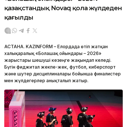
қазақстандық Novaq қола жүлдеден
қағылды
АСТАНА. KAZINFORM – Елордада өтіп жатқан
халықаралық «Болашақ ойындары – 2026»
жарыстары шешуші кезеңге жақындап келеді.
Бүгін фиджитал жекпе-жек, футбол, киберспорт
және шутер дисциплиналары бойынша финалистер
мен жүлдегерлер анықталып жатыр.