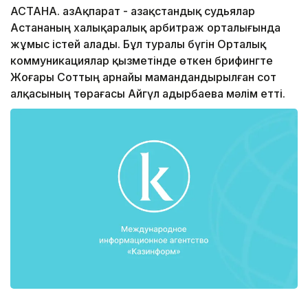
АСТАНА. ҚазАқпарат - Қазақстандық судьялар
Астананың xалықаралық арбитраж орталығында
жұмыс істей алады. Бұл туралы бүгін Орталық
коммуникациялар қызметінде өткен брифингте
Жоғары Соттың арнайы мамандандырылған сот
алқасының төрағасы Айгүл Қадырбаева мәлім етті.