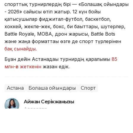
спорттық турнирлердің бірі — «Болашақ ойындары
- 2026» сайысы өтіп жатыр. 12 күн бойы
қатысушылар фиджитал-футбол, баскетбол,
хоккей, жекпе-жек, бокс, би бағыттары, шутерлер,
Battle Royale, MOBA, дрон жарысы, Battle Bots
және жаңа форматтағы өзге де спорт түрлерінен
бақ сынайды.
Бұған дейін Астанадағы турнирдің қаралымы
85
млн-ға жеткенін
жазған едік.
Астана
Болашақ ойындары
Спорт
Айжан Серікжанқызы
Авторлар
18:21, 08 Тамыз 2026