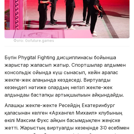
Фото: Gofuture.games
Бүгін Phygital Fighting дисциплинасы бойынша
жарыстар жалғасып жатыр. Спортшылар алдымен
консольдік ойында күш сынасып, кейін аралас
жекпе-жек алаңында кездеседі. Виртуалды
кезеңдегі нәтиже олардың негізгі жекпе-жек
алдындағы бастапқы артықшылығын айқындайды.
Алғашқы жекпе-жекте Ресейдің Екатеринбург
қаласынан келген «Архангел Михаил» клубының
өкілі Максим Фукс айқын басымдықпен жеңіске
жетті. Жарыстың виртуалды кезеңінде 3:0 есебімен