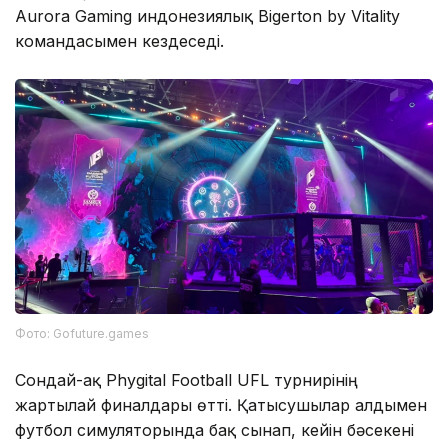
Aurora Gaming индонезиялық Bigerton by Vitality
командасымен кездеседі.
Фото: Gofuture.games
Сондай-ақ Phygital Football UFL турнирінің
жартылай финалдары өтті. Қатысушылар алдымен
футбол симуляторында бақ сынап, кейін бәсекені