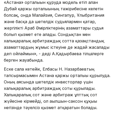
«Астана» орталығын құруда модель етіп алған
Дубай қаржы орталығының тәжірибесіне келетін
болсақ, онда Малайзия, Сингапур, Ұлыбритания
және басқа да шетелдік судьялармен қатар,
жергілікті Араб Әмірліктерінің азаматтары судья
болып қызмет ете алады. Сондықтан мен
xалықаралық арбитраждық сотта қазақстандық
азаматтардың жұмыс істеуіне де жағдай жасалады
деп ойлаймын», - деді А.Қадырбаева тілшілерге
берген жауабында.
Еске сала кетейік, Елбасы Н. Назарбаевтың
тапсырмасымен Астана қаржы орталығы құрылуда.
Оның аясында шетелдік инвесторлар үшін
xалықаралық арбитраждық соты құрылады.
Халықаралық сот және арбитраж ұлттық сот
жүйесіне кірмейді, ол ағылшын-саксон құқығы
негізінде тәуелсіз қызмет атқаратын болады.