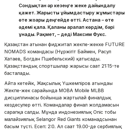
Сондықтан әр кезеңге жеке дайындалу
қажет. Жарысты ұйымдастыру жұмыстары
өте жоғары деңгейде өтті. Астана – өте
әдемі қала. Қаланы аралап көрдім, бәрі
ұнады. Рақмет, – деді Максим Фукс.
Қазақстан атынан фиджитал жекпе-жекке FUTURE
NOMADS командасы (Нұржігіт Баймен, Расул
Хатаев, Богдан Пшебельский) қатысады.
Қазақстандық спортшылар жарысы сағат 21:15-те
басталады.
Айта кетейік, Жақсылық Үшкемпіров атындағы
Жекпе-жек сарайында MOBA Mobile MLBB
дисциплинасы бойынша жартылай финалдық
кездесулер өтті. Командалар финал жолдамасын
сарапқа салды. Мұнда индонезиялық Onic тобы
малайзиялық Selangor Red Giants команадсынан
басым түсті. Есеп: 2:0. Ал сағат 19.00-де сербиялық