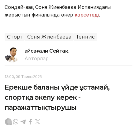
Сондай-аақ Соня Жиенбаева Испаниядағы
жарыстың финалында өнер
көрсетеді
.
Спорт
Соня Жиенбаева
Теннис
Ғайсағали Сейтақ
Авторлар
13:00, 09 Тамыз 2026
Ерекше баланы үйде ұстамай,
спортқа әкелу керек -
паражаттықтырушы