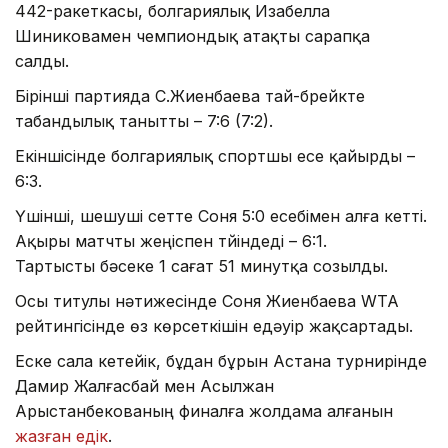
442-ракеткасы, болгариялық Изабелла
Шиниковамен чемпиондық атақты сарапқа
салды.
Бірінші партияда С.Жиенбаева тай-брейкте
табандылық танытты – 7:6 (7:2).
Екіншісінде болгариялық спортшы есе қайырды –
6:3.
Үшінші, шешуші сетте Соня 5:0 есебімен алға кетті.
Ақыры матчты жеңіспен түйіндеді – 6:1.
Тартысты бәсеке 1 сағат 51 минутқа созылды.
Осы титулы нәтижесінде Соня Жиенбаева WTA
рейтингісінде өз көрсеткішін едәуір жақсартады.
Еске сала кетейік, бұдан бұрын Астана турнирінде
Дамир Жалғасбай мен Асылжан
Арыстанбекованың финалға жолдама алғанын
жазған едік
.