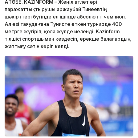
АҚТӨБЕ. KAZINFORM – Жеңіл атлет әрі
паражаттықтырушы Қаржаубай Тинеевтің
шәкірттері бүгінде ел ішінде абсолютті чемпион.
Ал өзі таяуда ғана Тунисте өткен турнирде 400
метрге жүгіріп, қола жүлде иеленді. Kazinform
тілшісі спортшымен кездесіп, ерекше балалардың
жаттығу сәтін көріп келді.