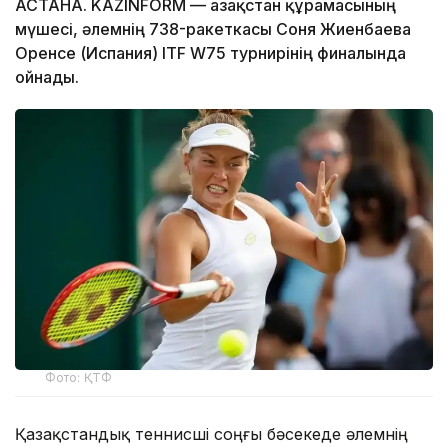
АСТАНА. KAZINFORM — Қазақстан құрамасының
мүшесі, әлемнің 738-ракеткасы Соня Жиенбаева
Оренсе (Испания) ITF W75 турнирінің финалында
ойнады.
Фото: ҚТФ
Қазақстандық теннисші соңғы бәсекеде әлемнің