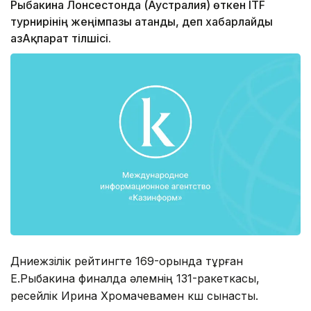
Рыбакина Лонсестонда (Аустралия) өткен ITF
турнирінің жеңімпазы атанды, деп хабарлайды
ҚазАқпарат тілшісі.
Дүниежүзілік рейтингте 169-орында тұрған
Е.Рыбакина финалда әлемнің 131-ракеткасы,
ресейлік Ирина Хромачевамен күш сынасты.