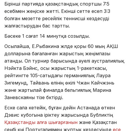
Бірінші партияда қазақстандық спортшы 7:5
есебімен жеңіске жетті. Екінші сетте есеп 3:3
болған мезетте ресейлік теннисші кездесуді
жалғастырудан бас тартты.
Бәсеке 1 сағат 14 минутқа созылды.
Осылайша, Е.Рыбакина жүлде қоры 60 мың АҚШ
долларына бағаланған жарыстың жеңімпазы
атанды. Ол турнир барысында әуелі аустралиялық
Нэйкта Бэйнс, осы жарыстың 1-ракеткасы,
рейтингте 105-сатыдағы германиялық Лаура
Зигемунд, Тайвань елінің өкілі Чжан Кайчжэнь
және жартылай финалда бельгиялық Марина
Заневскаяны тізе бүктірді.
Еске сала кетейік, бұған дейін Астанада өткен
Дэвис кубогына іріктеу жарысында Бубликтің
Қазақстанды алға шығарғанын
және Қазақстан
сенбі күні Португалиямен жұптық кездесуінде
есе