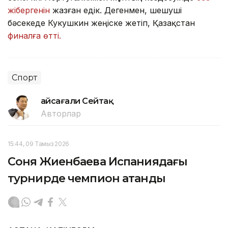
жібергенін
жазған едік. Дегенмен, шешуші
бәсекеде Кукушкин жеңіске жетіп, Қазақстан
финалға өтті.
Спорт
Ғайсағали Сейтақ
Авторлар
15:44, 09 Тамыз 2026
Соня Жиенбаева Испаниядағы
турнирде чемпион атанды