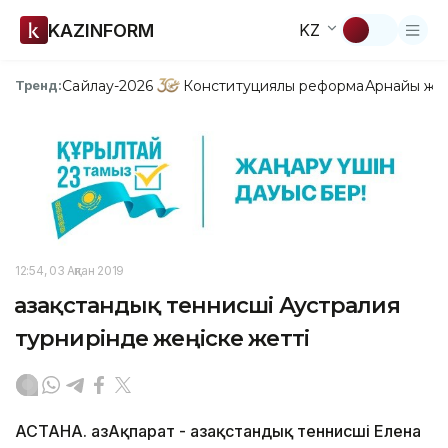
KAZINFORM
KZ
Сайлау-2026
Конституциялық реформа
Арнайы жо
Тренд:
12:54, 03 Ақпан 2019
Қазақстандық теннисші Аустралия
турнирінде жеңіске жетті
АСТАНА. ҚазАқпарат - Қазақстандық теннисші Елена