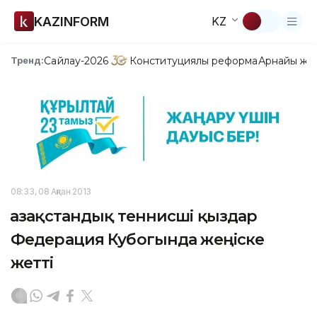
KAZINFORM
KZ
Сайлау-2026
Конституциялық реформа
Арнайы жо
Тренд:
08:33, 08 Ақпан 2013
Қазақстандық теннисші қыздар
Федерация Кубогында жеңіске
жетті