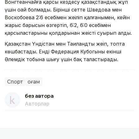
Вонгтеанчайға қарсы кездесу қазақстандық жұп
үшін оңай болмады. Бірінші сетте Шведова мен
Воскобоева 2:6 есебімен жеңіліп қалғанымен, кейін
жарыс барысын өзгертіп, 6:2, 6:0 есебімен
қарсыластарының қолдарынан жеңісті суырып алды.
Қазақстан Үндістан мен Таиландты жеңіп, топта
көшбастады. Енді Федерация Кубогының екінші
Әлемдік тобына шығу үшін бақ таластырады.
Спорт
Қоғам
без автора
Авторлар