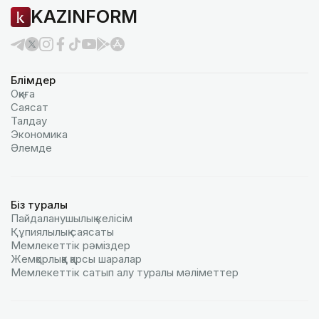
KAZINFORM
Бөлімдер
Оқиға
Саясат
Талдау
Экономика
Әлемде
Біз туралы
Пайдаланушылық келiciм
Құпиялылық саясаты
Мемлекеттік рәміздер
Жемқорлыққа қарсы шаралар
Мемлекеттік сатып алу туралы мәлiметтер