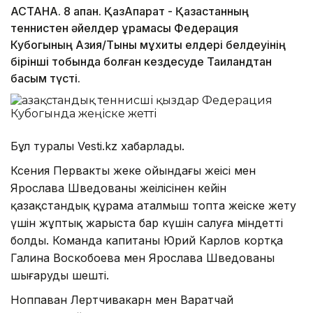
АСТАНА. 8 ақпан. ҚазАқпарат - Қазақстанның
теннистен әйелдер құрамасы Федерация
Кубогының Азия/Тынық мұхиты елдері белдеуінің
бірінші тобында болған кездесуде Таиландтан
басым түсті.
Бұл туралы Vesti.kz хабарлады.
Ксения Первактың жеке ойындағы жеңісі мен
Ярослава Шведованың жеңілісінен кейін
қазақстандық құрама аталмыш топта жеңіске жету
үшін жұптық жарыста бар күшін салуға міндетті
болды. Команда капитаны Юрий Карлов кортқа
Галина Воскобоева мен Ярослава Шведованы
шығаруды шешті.
Ноппаван Лертчивакарн мен Варатчай