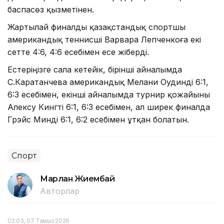
баспасөз қызметінен.
Жартылай финалды қазақстандық спортшы
американдық теннисші Варвара Лепченкоға екі
сетте 4:6, 4:6 есебімен есе жіберді.
Естеріңізге сала кетейік, бірінші айналымда
С.Каратанчева американдық Мелани Оудинді 6:1,
6:3 есебімен, екінші айналымда турнир қожайыны
Алексу Кингті 6:1, 6:3 есебімен, ал ширек финалда
Грэйс Минді 6:1, 6:2 есебімен ұтқан болатын.
Спорт
Марлан Жиембай
Авторлар
02:03, 07 Тамыз 2026