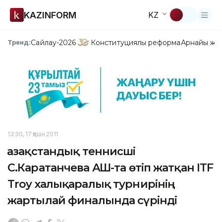
KAZINFORM
KZ
Сайлау-2026
Конституциялық реформа
Арнайы жо
Тренд:
13:30, 17 Қазан 2011
Қазақстандық теннисші
С.Каратанчева АҚШ-та өтіп жатқан ITF
Troy халықаралық турнирінің
жартылай финалында сүрінді