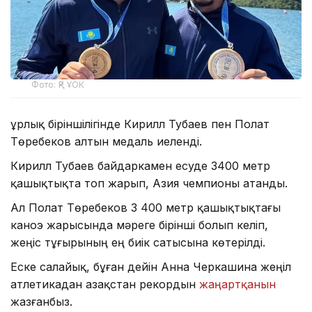
Фото: ҚР ҰОК
Құрлық біріншілігінде Кирилл Тубаев пен Полат
Төребеков алтын медаль иеленді.
Кирилл Тубаев байдаркамен есуде 3400 метр
қашықтықта топ жарып, Азия чемпионы атанды.
Ал Полат Төребеков 3 400 метр қашықтықтағы
каноэ жарысында мәреге бірінші болып келіп,
жеңіс тұғырының ең биік сатысына көтерілді.
Еске салайық, бұған дейін Анна Черкашина жеңіл
атлетикадан Қазақстан рекордын
жаңартқанын
жазғанбыз.