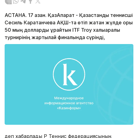
АСТАНА. 17 қазан. ҚазАқпарат - Қазақстандық теннисші
Сесиль Каратанчева АҚШ-та өтіп жатқан жүлде қоры
50 мың долларды құрайтын ITF Troy халықаралық
турнирінің жартылай финалында сүрінді,
деп хабарлады ҚР Теннис федерациясының