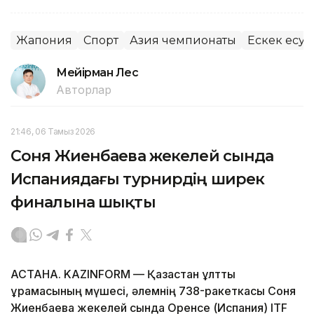
Жапония
Спорт
Азия чемпионаты
Ескек есу
Мейірман Лес
Авторлар
21:46, 06 Тамыз 2026
Соня Жиенбаева жекелей сында
Испаниядағы турнирдің ширек
финалына шықты
АСТАНА. KAZINFORM — Қазақстан ұлттық
құрамасының мүшесі, әлемнің 738-ракеткасы Соня
Жиенбаева жекелей сында Оренсе (Испания) ITF