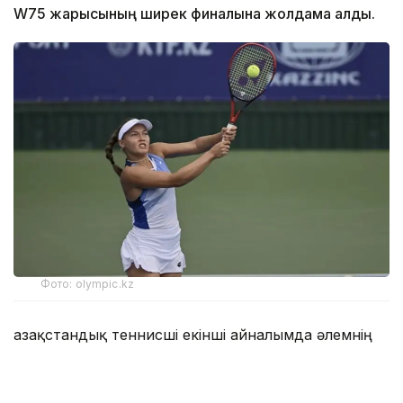
W75 жарысының ширек финалына жолдама алды.
Фото: olympic.kz
Қазақстандық теннисші екінші айналымда әлемнің
272-інші, осы турнирдің 6-ракеткасы, марокколық
Ясмин Каббаджға қарсы келді.
Бірінші партияда С. Жиенбаева 6:3 есебімен басым