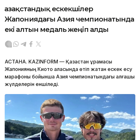
Қазақстандық ескекшілер
Жапониядағы Азия чемпионатында
екі алтын медаль жеңіп алды
АСТАНА. KAZINFORM — Қазақстан құрамасы
Жапонияның Киото қаласында өтіп жатқан ескек есу
марафоны бойынша Азия чемпионатындағы алғашқы
жүлделерін еншіледі.