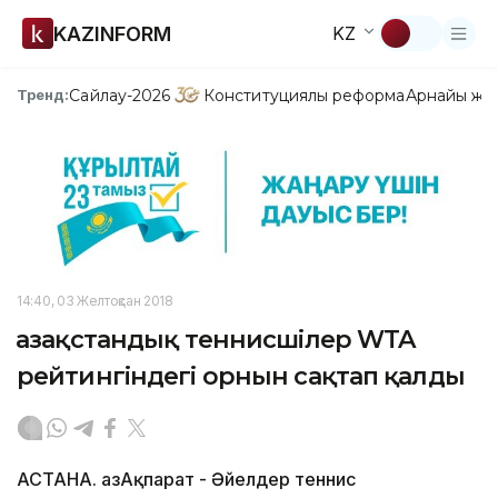
KAZINFORM
KZ
Сайлау-2026
Конституциялық реформа
Арнайы жо
Тренд:
14:40, 03 Желтоқсан 2018
Қазақстандық теннисшілер WTA
рейтингіндегі орнын сақтап қалды
АСТАНА. ҚазАқпарат - Әйелдер теннис