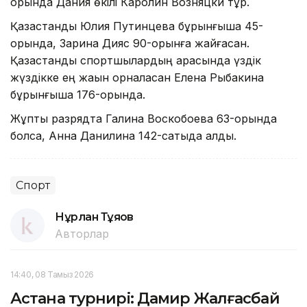
орында Дания өкілі Каролин Возняцки тұр.
Қазақстандық Юлия Путинцева бұрынғыша 45-
орында, Зарина Дияс 90-орынға жайғасқан.
Қазақстандық спортшылардың арасында үздік
жүздікке ең жақын орналасқан Елена Рыбакина
бұрынғыша 176-орында.
Жұптық разрядта Галина Воскобоева 63-орында
болса, Анна Данилина 142-сатыда қалды.
Спорт
Нұрлан Тұяқов
Авторлар
14:40, 08 Тамыз 2026
Астана турнирі: Дамир Жалғасбай