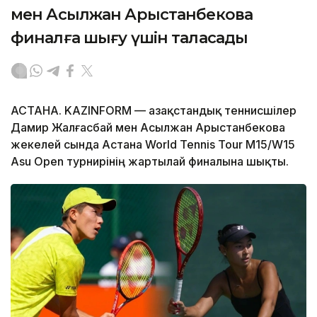
мен Асылжан Арыстанбекова
финалға шығу үшін таласады
АСТАНА. KAZINFORM — Қазақстандық теннисшілер
Дамир Жалғасбай мен Асылжан Арыстанбекова
жекелей сында Астана World Tennis Tour M15/W15
Asu Open турнирінің жартылай финалына шықты.