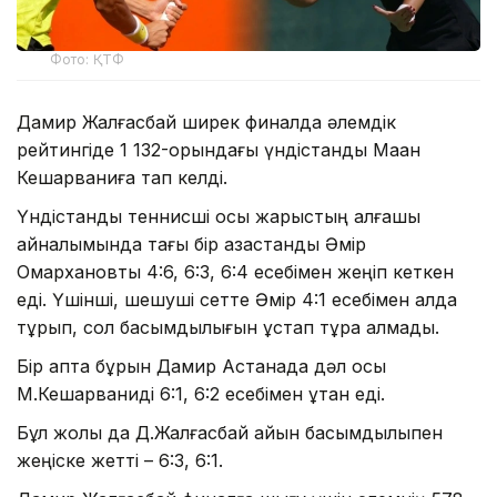
Фото: ҚТФ
Дамир Жалғасбай ширек финалда әлемдік
рейтингіде 1 132-орындағы үндістандық Маан
Кешарваниға тап келді.
Үндістандық теннисші осы жарыстың алғашқы
айналымында тағы бір қазақстандық Әмір
Омархановты 4:6, 6:3, 6:4 есебімен жеңіп кеткен
еді. Үшінші, шешуші сетте Әмір 4:1 есебімен алда
тұрып, сол басымдылығын ұстап тұра алмады.
Бір апта бұрын Дамир Астанада дәл осы
М.Кешарваниді 6:1, 6:2 есебімен ұтқан еді.
Бұл жолы да Д.Жалғасбай айқын басымдылықпен
жеңіске жетті – 6:3, 6:1.