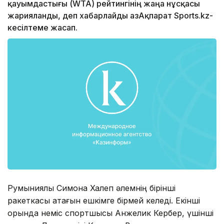
қауымдастығы (WTA) рейтингінің жаңа нұсқасы
жарияланды, деп хабарлайды ҚазАқпарат Sports.kz-
кесілтеме жасап.
Румыниялық Симона Халеп әлемнің бірінші
ракеткасы атағын ешкімге бірмей келеді. Екінші
орында неміс спортшысы Анжелик Кербер, үшінші