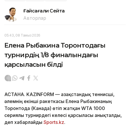
Ғайсағали Сейтақ
Авторлар
05:43, 08 Тамыз 2026
Елена Рыбакина Торонтодағы
турнирдің 1/8 финалындағы
қарсыласын білді
АСТАНА. KAZINFORM — Қазақстандық теннисші,
әлемнің екінші ракеткасы Елена Рыбакинаның
Торонтода (Канада) өтіп жатқан WTA 1000
сериялы турнирдегі келесі қарсыласы анықталды,
деп хабарлайды
Sports.kz
.