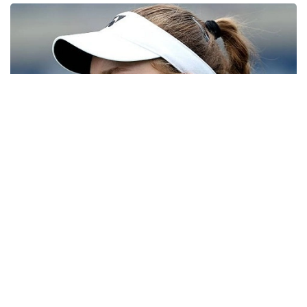
Фото: Sports.kz
1/8 финалда Рыбакина ресейлік Людмила
Самсоновамен (55-орын) кездеседі. Самсонова
үшінші айналымда австралиялық Майя Джойнтты
(75-орын) 7:5, 6:7, 6:2 есебімен жеңді.
Елена Рыбакинаның Canadian Open-2026