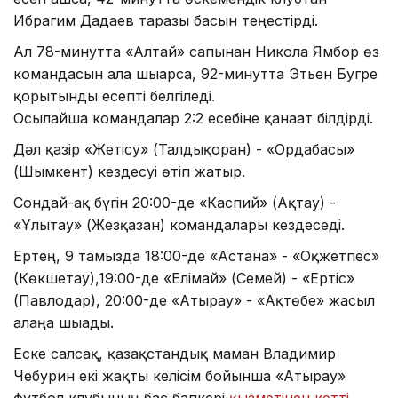
Ибрагим Дадаев таразы басын теңестірді.
Ал 78-минутта «Алтай» сапынан Никола Ямбор өз
командасын алға шығарса, 92-минутта Этьен Бугре
қорытынды есепті белгіледі.
Осылайша командалар 2:2 есебіне қанағат білдірді.
Дәл қазір «Жетісу» (Талдықорған) - «Ордабасы»
(Шымкент) кездесуі өтіп жатыр.
Сондай-ақ бүгін 20:00-де «Каспий» (Ақтау) -
«Ұлытау» (Жезқазған) командалары кездеседі.
Ертең, 9 тамызда 18:00-де «Астана» - «Оқжетпес»
(Көкшетау),19:00-де «Елімай» (Семей) - «Ертіс»
(Павлодар), 20:00-де «Атырау» - «Ақтөбе» жасыл
алаңға шығады.
Еске салсақ, қазақстандық маман Владимир
Чебурин екі жақты келісім бойынша «Атырау»