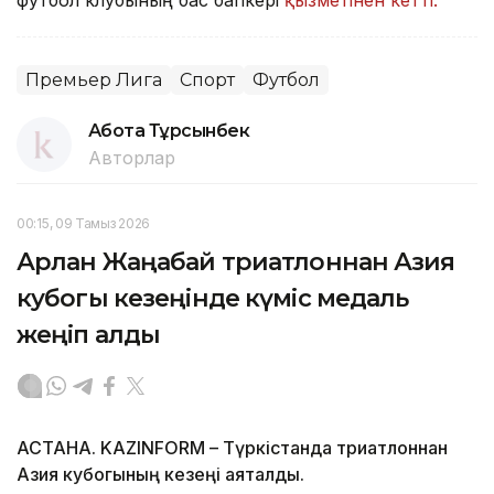
футбол клубының бас бапкері
қызметінен кетті.
Премьер Лига
Спорт
Футбол
Ақбота Тұрсынбек
Авторлар
00:15, 09 Тамыз 2026
Арлан Жаңабай триатлоннан Азия
кубогы кезеңінде күміс медаль
жеңіп алды
АСТАНА. KAZINFORM – Түркістанда триатлоннан
Азия кубогының кезеңі аяқталды.