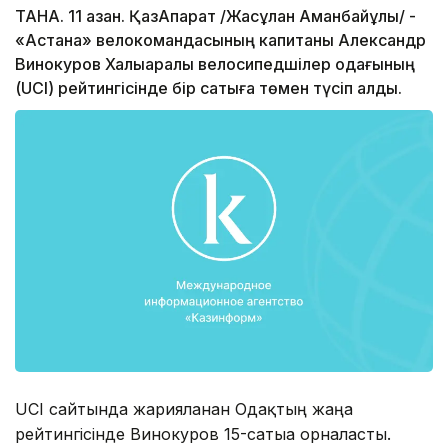
ТАНА. 11 қазан. ҚазАқпарат /Жасұлан Аманбайұлы/ -
«Астана» велокомандасының капитаны Александр
Винокуров Халықаралық велосипедшілер одағының
(UCI) рейтингісінде бір сатыға төмен түсіп қалды.
UCI сайтында жарияланған Одақтың жаңа
рейтингісінде Винокуров 15-сатыға орналасты.