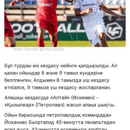
Фото: «Алтай» футбол клубы
Бұл турдағы екі кездесу кейінге қалдырылды. Ал
қалған ойындар 8 және 9 тамыз күндеріне
белгіленген. Алдымен 8 тамызда үш кездесу
өткізілсе, 9 тамызға үш кездесу жоспарланған.
Алғашқы кездесуде «Алтай» (Өскемен) -
«Қызылжар» (Петропавл) жасыл алаңға шықты.
Ойын барысында петропавлдық командадан
Йоханнес Бьорталид 45-минутта пенальтиден
есеп ашса, 42-минутта өскемендік клубтан