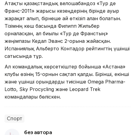
Атақты қазақстандық велошабандоз «Тур де
Франс-2011» жарысы кезеңдерінің бірінде ауыр
жарақат алып, бірнеше ай өткізіп алған болатын.
Тізімнің көш басында Филипп Жильбер
орналасқан, ал биылғы «Тур де Франстың»
жеңімпазы Кедал Эванс 2-орынға жайғасқан.
Испаниялық Альберто Контадор рейтингтің үшінші
сатысында тұр.
Ал командалық көрсеткіштер бойынша «Астана»
клубы өзінің 15-орнын сақтап қалды. Бірінші, екінші
және үшінші орындарды тиісінше Omega Pharma-
Lotto, Sky Procycling және Leopard Trek
командалары бөліскен.
Спорт
без автора