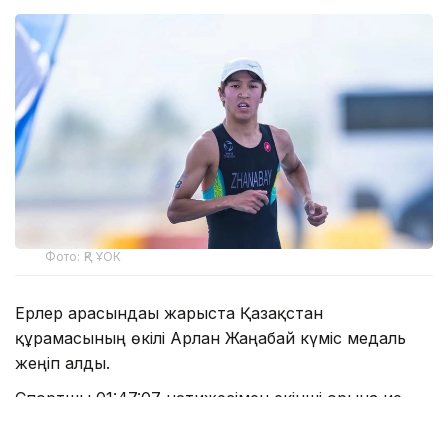
Фото: ҚР ҰОК
Ерлер арасындағы жарыста Қазақстан
құрамасының өкілі Арлан Жаңабай күміс медаль
жеңіп алды.
Спортшы 01:47:07 нәтижесімен екінші орынға ие
болды. Бірінші орынды бейтарап ту астында өнер
көрсеткен ресейлік Роман Минеев (01:46:38)