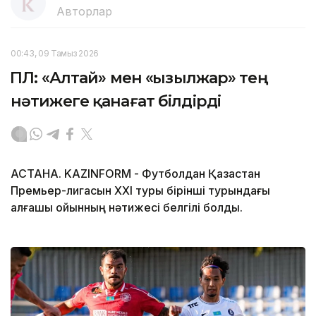
Авторлар
00:43, 09 Тамыз 2026
ҚПЛ: «Алтай» мен «Қызылжар» тең
нәтижеге қанағат білдірді
АСТАНА. KAZINFORM - Футболдан Қазақстан
Премьер-лигасын ХХІ туры бірінші турындағы
алғашқы ойынның нәтижесі белгілі болды.