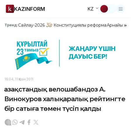
KAZINFORM
KZ
Сайлау-2026
Конституциялық реформа
Арнайы жо
Тренд:
16:04, 11 Қазан 2011
Қазақстандық велошабандоз А.
Винокуров халықаралық рейтингте
бір сатыға төмен түсіп қалды