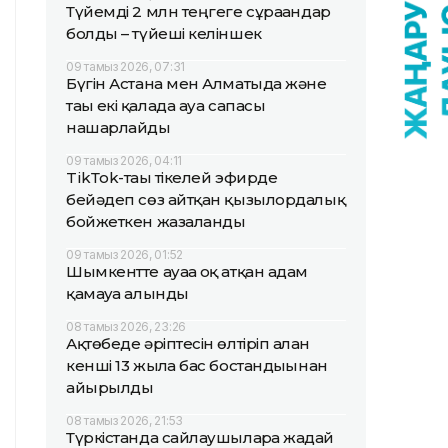
Түйемді 2 млн теңгеге сұрағандар
болды – түйеші келіншек
09 тамыз 2026, 07:31
Бүгін Астана мен Алматыда және
тағы екі қалада ауа сапасы
нашарлайды
09 тамыз 2026, 04:11
TikТok-тағы тікелей эфирде
бейәдеп сөз айтқан қызылордалық
бойжеткен жазаланды
09 тамыз 2026, 01:52
Шымкентте ауаға оқ атқан адам
қамауға алынды
08 тамыз 2026, 23:26
Ақтөбеде әріптесін өлтіріп алған
кенші 13 жылға бас бостандығынан
айырылды
08 тамыз 2026, 21:53
Түркістанда сайлаушыларға жағдай