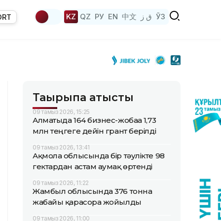
KZ
QZ
РУ
EN
中文
ق ز
ЎЗ
ORT
Тақырыпқа қатысты
09 тамыз 2026, 15:25
Алматыда 164 бизнес-жобаға 1,73
млн теңгеге дейін грант берілді
09 тамыз 2026, 13:41
Ақмола облысында бір тәулікте 98
гектардан астам аумақ өртенді
09 тамыз 2026, 11:22
Жамбыл облысында 376 тонна
жабайы қарасора жойылды
09 тамыз 2026, 11:00