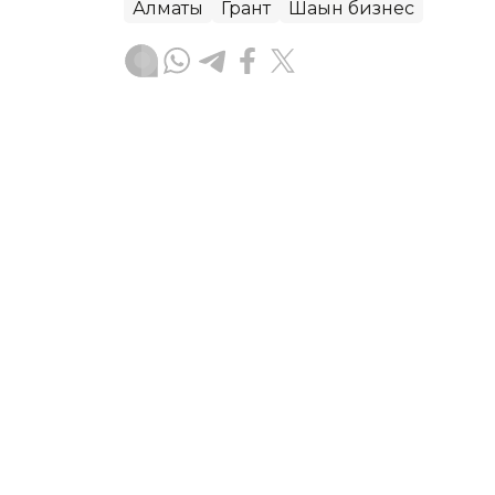
Алматы
Грант
Шағын бизнес
Асхат Райқұл
Авторлар
12:39, 09 Тамыз 2026
Алматыда жатақханадан 
көмектесетін орталық 
АСТАНА. KAZINFORM – Алматыда жаңа
жатақханамен қамтамасыз ету жөнін
деп хабарлайды Ғылым және жоғары б