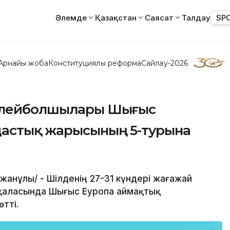
Әлемде
Қазақстан
Саясат
Талдау
SP
Арнайы жоба
Конституциялық реформа
Сайлау-2026
волейболшылары Шығыс
дастық жарысының 5-турына
ржанұлы/ - Шілденің 27-31 күндері жағажай
қаласында Шығыс Еуропа аймақтық
тті.