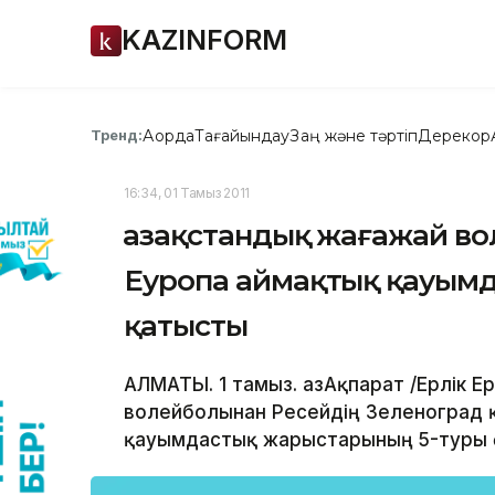
KAZINFORM
Ақорда
Тағайындау
Заң және тәртіп
Дерекқор
Тренд:
16:34, 01 Тамыз 2011
Қазақстандық жағажай 
Еуропа аймақтық қауым
қатысты
АЛМАТЫ. 1 тамыз. ҚазАқпарат /Ерлік Е
волейболынан Ресейдің Зеленоград 
қауымдастық жарыстарының 5-туры ө