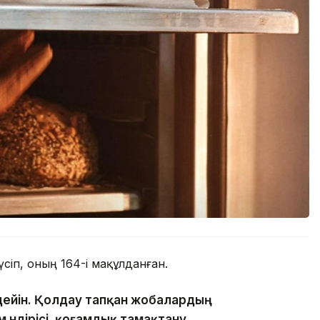
сіп, оның 164-і мақұлданған.
е дейін. Қолдау тапқан жобалардың
 өндірісі, қоғамдық тамақтану,