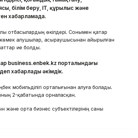
сы, білім беру, IT, құрылыс және
нген хабарламада.
лалы отбасылардың өкілдері. Сонымен қатар
к көмек алушылар, асыраушысынан айырылған
аттар ие болды.
ар business.enbek.kz порталындағы
 деп хабарлады әкімдік.
бек мобильділігі орталығынан алуға болады.
ның 2-қабатында орналасқан.
н және орта бизнес субъектілерінің саны