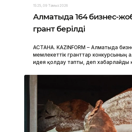
15:25, 09 Тамыз 2026
Алматыда 164 бизнес-жоба
грант берілді
АСТАНА. KAZINFORM – Алматыда бизн
мемлекеттік гранттар конкурсының а
идея қолдау тапты, деп хабарлайды қа