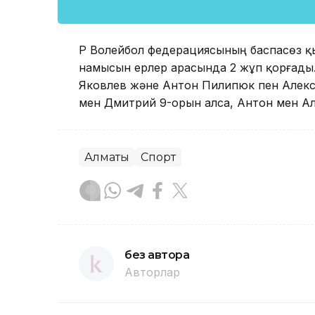
ҚР Волейбол федерациясының баспасөз қы
намысын ерлер арасында 2 жұп қорғады
Яковлев және Антон Пилипюк пен Алек
мен Дмитрий 9-орын алса, Антон мен Але
Алматы
Спорт
без автора
Авторлар