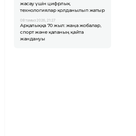
жасау үшін цифрлық
технологиялар қолданылып жатыр
08 тамыз 2026, 21:27
Арқалыққа 70 жыл: жаңа жобалар,
спорт және қаланың қайта
жандануы