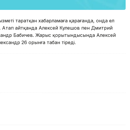
зметі таратқан хабарламаға қарағанда, онда ел
. Атап айтқанда Алексей Кулешов пен Дмитрий
сандр Бабичев. Жарыс қорытындысында Алексей
ксандр 26 орынға табан тіреді.