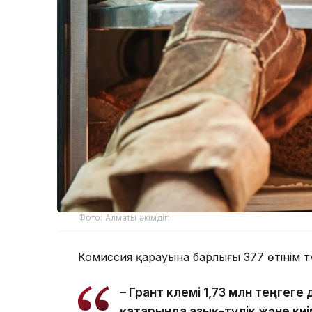
Фото: Алматы әкімдігі
Комиссия қарауына барлығы 377 өтінім тү
– Грант көлемі 1,73 млн теңгег
қатарында азық-түлік және киім