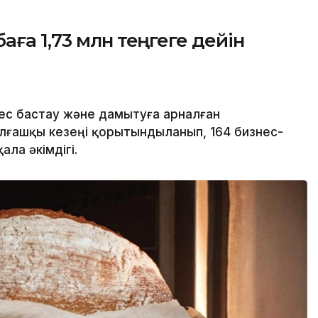
ға 1,73 млн теңгеге дейін
ес бастау және дамытуға арналған
лғашқы кезеңі қорытындыланып, 164 бизнес-
ла әкімдігі.