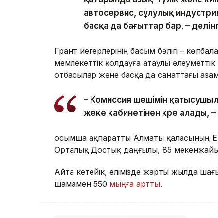
автосервис, сұлулық индустрия
басқа да бағыттар бар, – делі
Грант иегерлерінің басым бөлігі – көпба
мемлекеттік қолдауға атаулы әлеуметті
отбасылар және басқа да санаттағы азам
– Комиссия шешімін қатысушыл
жеке кабинетінен көре алады, –
Қосымша ақпаратты Алматы қаласының Ең
Орталық Достық даңғылы, 85 мекенжайы
Айта кетейік, елімізде жарты жылда шағы
шамамен 550
мыңға артты
.