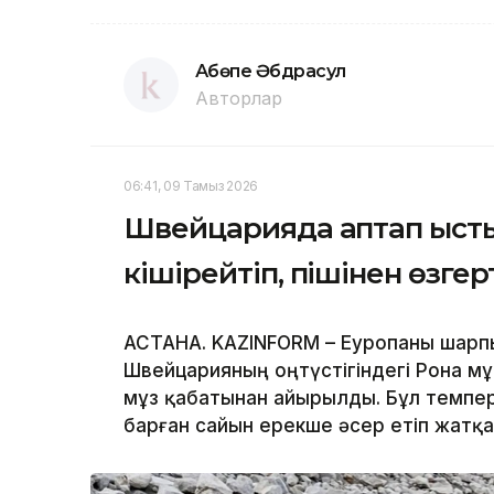
Ақбөпе Әбдрасул
Авторлар
06:41, 09 Тамыз 2026
Швейцарияда аптап ыст
кішірейтіп, пішінен өзге
АСТАНА. KAZINFORM – Еуропаны шарпы
Швейцарияның оңтүстігіндегі Рона мұ
мұз қабатынан айырылды. Бұл темпер
барған сайын ерекше әсер етіп жатқ