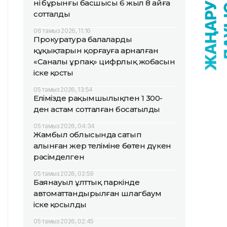
нің бұрынғы басшысы 6 жыл 8 айға
сотталды
06 тамыз 2026, 11:16
Прокуратура балалардың
құқықтарын қорғауға арналған
«Саналы ұрпақ» цифрлық жобасын
іске қосты
05 тамыз 2026, 13:54
Елімізде рақымшылықпен 1 300-
ден астам сотталған босатылды
05 тамыз 2026, 04:34
Жамбыл облысында сатып
алынған жер теліміне бөтен дүкен
рәсімделген
05 тамыз 2026, 02:59
Баянауыл ұлттық паркінде
автоматтандырылған шлагбаум
іске қосылды
05 тамыз 2026, 02:45