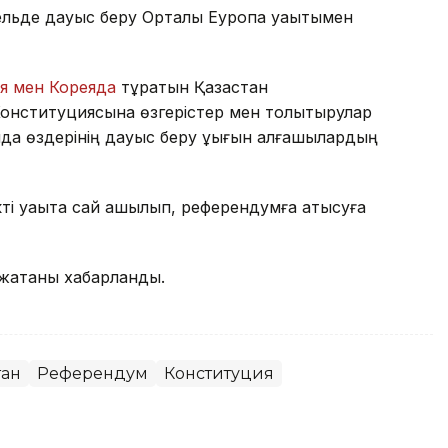
льде дауыс беру Орталық Еуропа уақытымен
я мен Кореяда
тұратын Қазақстан
Конституциясына өзгерістер мен толықтырулар
да өздерінің дауыс беру құқығын алғашқылардың
кті уақытқа сай ашылып, референдумға қатысуға
 жатқаны хабарланды.
тан
Референдум
Конституция