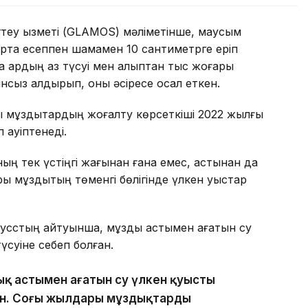
еу қызметі (GLAMOS) мәліметінше, маусым
 орта есеппен шамамен 10 сантиметрге еріп
 қардың аз түсуі мен қалыптан тыс жоғары
ынсыз қалдырып, оны әсіресе осал еткен.
 мұздықтардың жоғалту көрсеткіші 2022 жылғы
қауіптенеді.
ың тек үстіңгі жағынан ғана емес, астынан да
ры мұздықтың төменгі бөлігінде үлкен қуыстар
усстың айтуынша, мұздық астымен ағатын су
үсуіне себеп болған.
ық астымен ағатын су үлкен қуысты
ен. Соңғы жылдары мұздықтардың