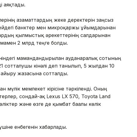
і аяқтады.
рінің азаматтардың жеке деректерін заңсыз
гейдегі банктер мен микроқаржы ұйымдарынан
лардың қылмыстық әрекеттерінің салдарынан
амамен 2 млрд теңге болды.
індегі мамандандырылған ауданаралық сотының
21 сотталушы кінәлі деп танылып, 5 жылдан 10
н айыру жазасына сотталды.
 мүлік мемлекет кірісіне тәркіленді. Оның
ерлер, сондай-ақ Lexus LX 570, Toyota Land
өліктер және өзге де қымбат бағалы көлік
үшіне енбегенін хабарлады.