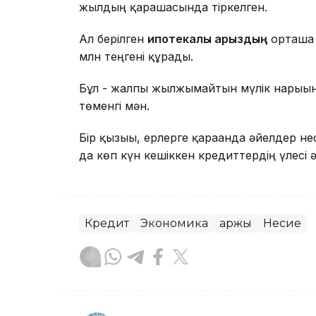
жылдың қарашасында тіркелген.
Ал берілген
ипотекалық қарыздың
орташа 
млн теңгені құрады.
Бұл - жалпы жылжымайтын мүлік нарығын
төменгі мән.
Бір қызығы, ерлерге қарағанда әйелдер н
да көп күн кешіккен кредиттердің үлесі 
Кредит
Экономика
Қаржы
Несие