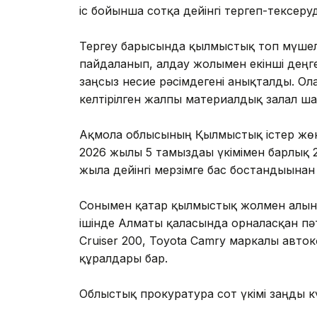
іс бойынша сотқа дейінгі тергеп-тексеруд
Тергеу барысында қылмыстық топ мүшеле
пайдаланып, алдау жолымен екінші дең
заңсыз несие рәсімдегені анықталды. О
келтірілген жалпы материалдық залал ш
Ақмола облысының Қылмыстық істер жөн
2026 жылғы 5 тамыздағы үкімімен барлық 
жылға дейінгі мерзімге бас бостандығына
Сонымен қатар қылмыстық жолмен алынған
ішінде Алматы қаласында орналасқан пәт
Cruiser 200, Toyota Camry маркалы авток
құралдары бар.
Облыстық прокуратура сот үкімі заңды к