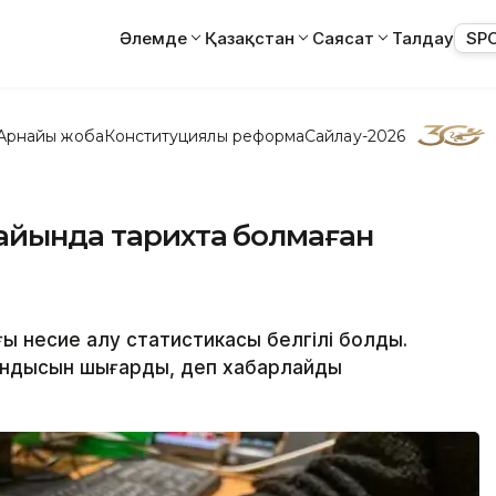
Әлемде
Қазақстан
Саясат
Талдау
SP
Арнайы жоба
Конституциялық реформа
Сайлау-2026
 айында тарихта болмаған
ы несие алу статистикасы белгілі болды.
ындысын шығарды, деп хабарлайды