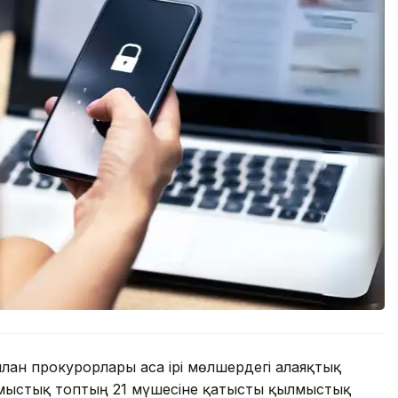
ан прокурорлары аса ірі мөлшердегі алаяқтық
мыстық топтың 21 мүшесіне қатысты қылмыстық