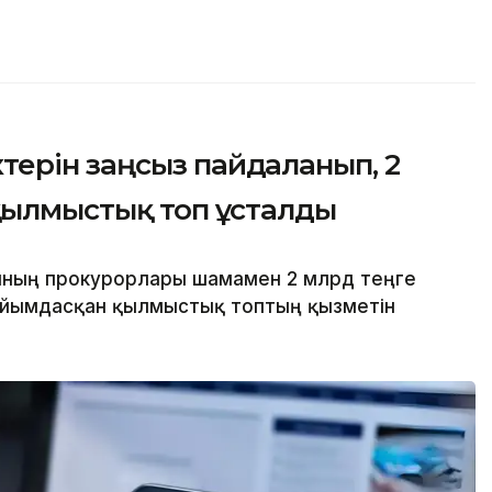
ерін заңсыз пайдаланып, 2
қылмыстық топ ұсталды
ының прокурорлары шамамен 2 млрд теңге
 ұйымдасқан қылмыстық топтың қызметін