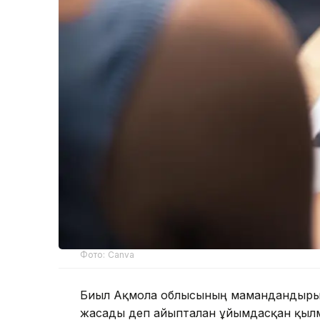
Фото: Canva
Биыл Ақмола облысының мамандандырылғ
жасады деп айыпталған ұйымдасқан қыл