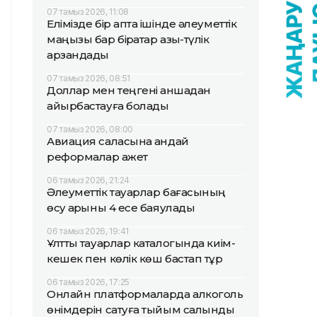
07 тамыз 2026, 11:08
Елімізде бір апта ішінде әлеуметтік
маңызы бар бірқатар азық-түлік
арзандады
07 тамыз 2026, 08:51
Доллар мен теңгені қаншадан
айырбастауға болады
07 тамыз 2026, 08:00
Авиация саласына қандай
реформалар қажет
06 тамыз 2026, 21:24
Әлеуметтік тауарлар бағасының
өсу қарқыны 4 есе баяулады
06 тамыз 2026, 19:41
Ұлттық тауарлар каталогында киім-
кешек пен көлік көш бастап тұр
06 тамыз 2026, 17:25
Онлайн платформаларда алкоголь
өнімдерін сатуға тыйым салынды