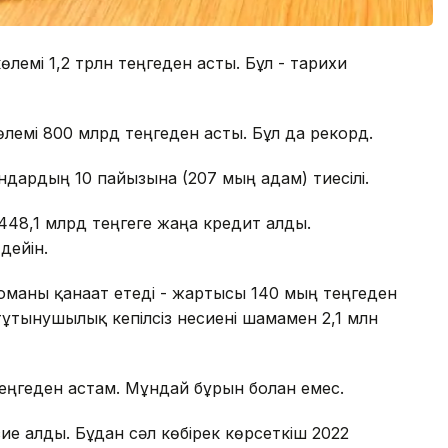
көлемі 1,2 трлн теңгеден асты. Бұл - тарихи
лемі 800 млрд теңгеден асты. Бұл да рекорд.
ндардың 10 пайызына (207 мың адам) тиесілі.
 448,1 млрд теңгеге жаңа кредит алды.
дейін.
маны қанағат етеді - жартысы 140 мың теңгеден
ұтынушылық кепілсіз несиені шамамен 2,1 млн
теңгеден астам. Мұндай бұрын болған емес.
ие алды. Бұдан сәл көбірек көрсеткіш 2022