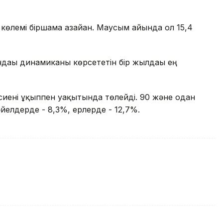
көлемі біршама азайған. Маусым айында ол 15,4
дағы динамиканы көрсететін бір жылдағы ең
есиені ұқыппен уақытында төлейді. 90 және одан
әйелдерде - 8,3%, ерлерде - 12,7%.