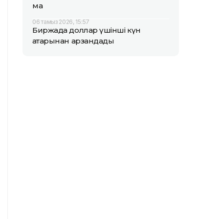
ма
06 тамыз 2026, 15:57
Биржада доллар үшінші күн
қатарынан арзандады