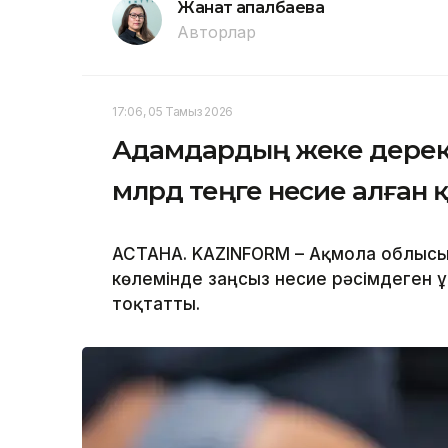
Жанат Қапалбаева
Авторлар
17:06, 05 Тамыз 2026
Адамдардың жеке дерект
млрд теңге несие алған 
АСТАНА. KAZINFORM – Ақмола облыс
көлемінде заңсыз несие рәсімдеген
тоқтатты.