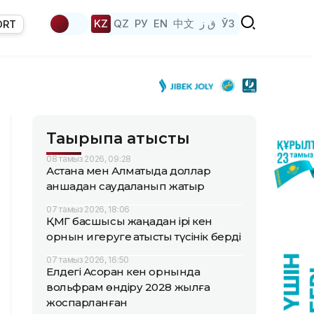
KZ
QZ
РУ
EN
中文
ق ز
ЎЗ
ORT
Тақырыпқа қатысты
08 тамыз 2026, 09:28
Астана мен Алматыда доллар
қаншадан саудаланып жатыр
07 тамыз 2026, 18:06
ҚМГ басшысы жаңадан ірі кен
орнын игеруге қатысты түсінік берді
07 тамыз 2026, 16:50
Елдегі Ақсоран кен орнында
вольфрам өндіру 2028 жылға
жоспарланған