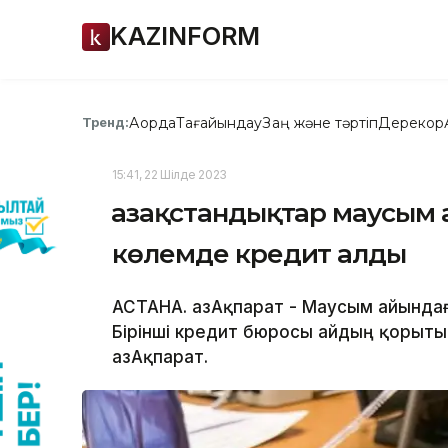
KAZINFORM
Ақорда
Тағайындау
Заң және тәртіп
Дерекқор
Тренд:
15:41, 22 Шілде 2023
Қазақстандықтар маусым
көлемде кредит алды
АСТАНА. ҚазАқпарат - Маусым айындағ
Бірінші кредит бюросы айдың қорыт
ҚазАқпарат.