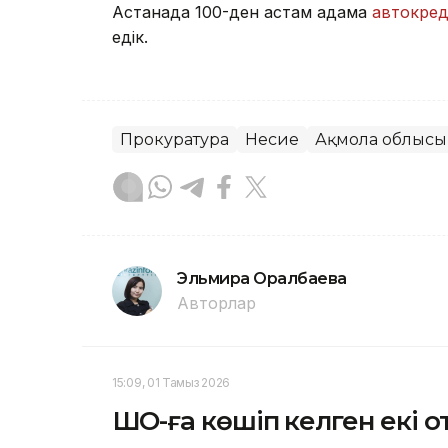
Астанада 100-ден астам адамға
автокред
едік.
Прокуратура
Несие
Ақмола облысы
Эльмира Оралбаева
Авторлар
15:09, 01 Тамыз 2026
ШҚО-ға көшіп келген екі о