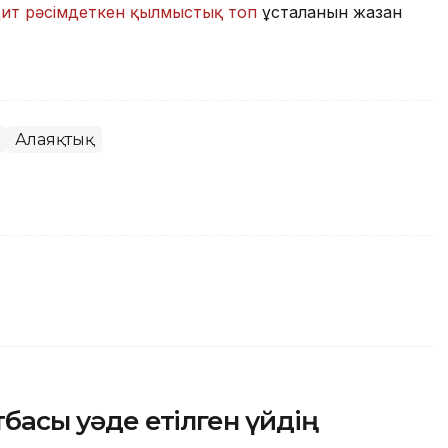
ит рәсімдеткен қылмыстық топ
ұсталғанын жазған
Алаяқтық
тбасы уәде етілген үйдің