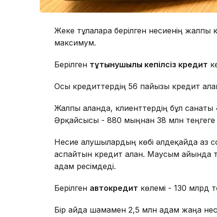
Жеке тұлғаларға берілген несиенің жалпы 
максимум.
Берілген
тұтынушылық кепілсіз кредит
кө
Осы кредиттердің 56 пайызы кредит алға
Жалпы алғанда, клиенттердің бұл санаты
Әрқайсысы - 880 мыңнан 38 млн теңгеге 
Несие алушылардың көбі әлдеқайда аз со
аспайтын кредит алған. Маусым айында т
адам ресімдеді.
Берілген
автокредит
көлемі - 130 млрд 
Бір айда шамамен 2,5 млн адам жаңа нес