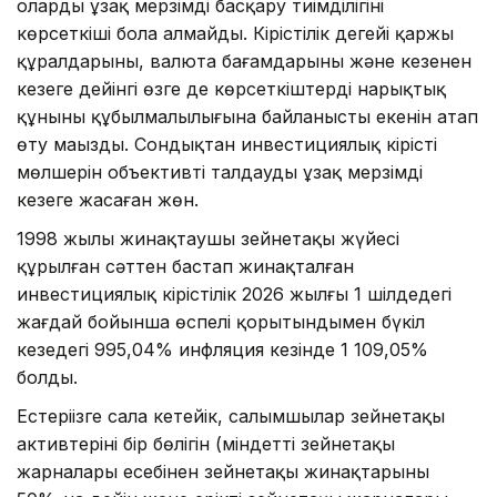
оларды ұзақ мерзімді басқару тиімділігінің
көрсеткіші бола алмайды. Кірістілік деңгейі қаржы
құралдарының, валюта бағамдарының және кезеңнен
кезеңге дейінгі өзге де көрсеткіштердің нарықтық
құнының құбылмалылығына байланысты екенін атап
өту маңызды. Сондықтан инвестициялық кірістің
мөлшерін объективті талдауды ұзақ мерзімді
кезеңге жасаған жөн.
1998 жылы жинақтаушы зейнетақы жүйесі
құрылған сәттен бастап жинақталған
инвестициялық кірістілік 2026 жылғы 1 шілдедегі
жағдай бойынша өспелі қорытындымен бүкіл
кезеңдегі 995,04% инфляция кезінде 1 109,05%
болды.
Естеріңізге сала кетейік, салымшылар зейнетақы
активтерінің бір бөлігін (міндетті зейнетақы
жарналары есебінен зейнетақы жинақтарының