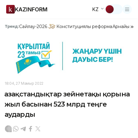
KAZINFORM
KZ
Сайлау-2026
Конституциялық реформа
Арнайы жо
Тренд:
18:04, 27 Мамыр 2022
Қазақстандықтар зейнетақы қорына
жыл басынан 523 млрд теңге
аударды