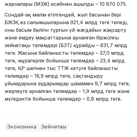
жарналары (МЗЖ) есебінен ашылды – 10 870 075.
Сондай-ақ мәлім етілгендей, жыл басынан бері
БЖЗҚ өз салымшыларына 921,4 млрд теңге төледі,
оның басым бөлігін тұрғын үй жағдайын жақсарту
және емдеу мақсаттарына арналған біржолғы
зейнетақы төлемдері (БЗТ) құрайды – 831,7 млрд
теңге. Жасына байланысты төлемдер – 37,0 млрд
теңге, мұрагерлік бойынша төлемдер – 23,4 млрд
теңге, ҚР шегінен тыс ТТЖ кетуге байланысты
төлемдер – 16,9 млрд теңге, сақтандыру
ұйымдарына аударымдар шамамен 9,7 млрд теңге,
жерлеуге арналған төлемдер – 1,9 млрд теңге және
мүгедектік бойынша төлемдер – 0,8 млрд теңге.
Экономика
Зейнетақы