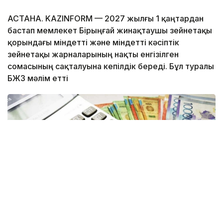
АСТАНА. KAZINFORM —
2027 жылғы 1 қаңтардан
бастап мемлекет Бірыңғай жинақтаушы зейнетақы
қорындағы міндетті және міндетті кәсіптік
зейнетақы жарналарының нақты енгізілген
сомасының сақталуына кепілдік береді. Бұл туралы
БЖЗҚ мәлім етті
Фото: Kazinform