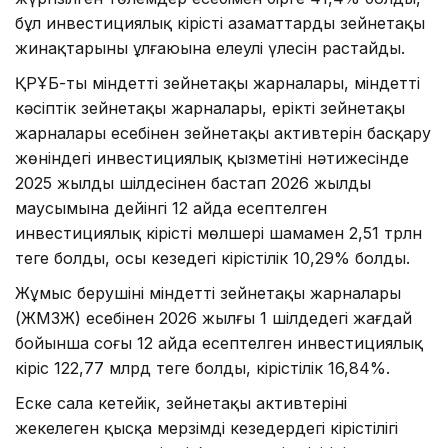
бұл инвестициялық кірістің азаматтардың зейнетақы
жинақтарының ұлғаюына елеулі үлесін растайды.
ҚРҰБ-тың міндетті зейнетақы жарналары, міндетті
кәсіптік зейнетақы жарналары, ерікті зейнетақы
жарналары есебінен зейнетақы активтерін басқару
жөніндегі инвестициялық қызметінің нәтижесінде
2025 жылдың шілдесінен бастап 2026 жылдың
маусымына дейінгі 12 айда есептелген
инвестициялық кірістің мөлшері шамамен 2,51 трлн
теңге болды, осы кезеңдегі кірістілік 10,29% болды.
Жұмыс берушінің міндетті зейнетақы жарналары
(ЖМЗЖ) есебінен 2026 жылғы 1 шілдедегі жағдай
бойынша соңғы 12 айда есептелген инвестициялық
кіріс 122,77 млрд теңге болды, кірістілік 16,84%.
Еске сала кетейік, зейнетақы активтерінің
жекелеген қысқа мерзімді кезеңдердегі кірістілігі