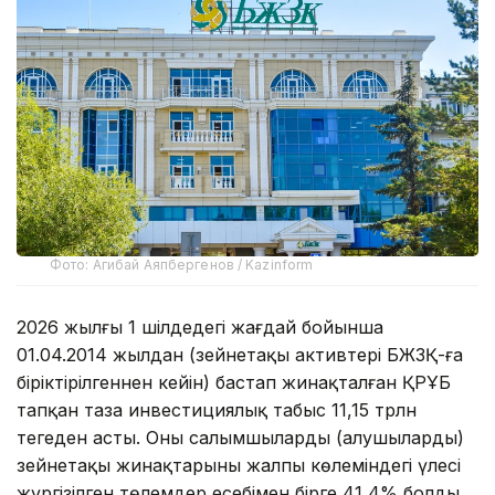
Фото: Агибай Аяпбергенов / Kazinform
2026 жылғы 1 шілдедегі жағдай бойынша
01.04.2014 жылдан (зейнетақы активтері БЖЗҚ-ға
біріктірілгеннен кейін) бастап жинақталған ҚРҰБ
тапқан таза инвестициялық табыс 11,15 трлн
теңгеден асты. Оның салымшылардың (алушылардың)
зейнетақы жинақтарының жалпы көлеміндегі үлесі
жүргізілген төлемдер есебімен бірге 41,4% болды,