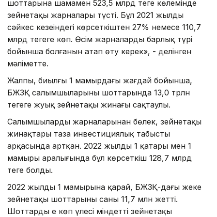
шоттарына шамамен 523,5 млрд теңге көлемінде
зейнетақы жарналары түсті. Бұл 2021 жылдың
сәйкес кезеңіндегі көрсеткіштен 27% немесе 110,7
млрд теңгеге көп. Өсім жарналардың барлық түрі
бойынша болғанын атап өту керек», - делінген
мәліметте.
Жалпы, биылғы 1 мамырдағы жағдай бойынша,
БЖЗҚ салымшыларының шоттарында 13,0 трлн
теңгеге жуық зейнетақы жинағы сақтаулы.
Салымшылардың жарналарынан бөлек, зейнетақы
жинақтары таза инвестициялық табыстың
арқасында артқан. 2022 жылдың 1 қаңтары мен 1
мамыры аралығында бұл көрсеткіш 128,7 млрд
теңге болды.
2022 жылдың 1 мамырына қарай, БЖЗҚ-дағы жеке
зейнетақы шоттарының саны 11,7 млн жетті.
Шоттардың ең көп үлесі міндетті зейнетақы