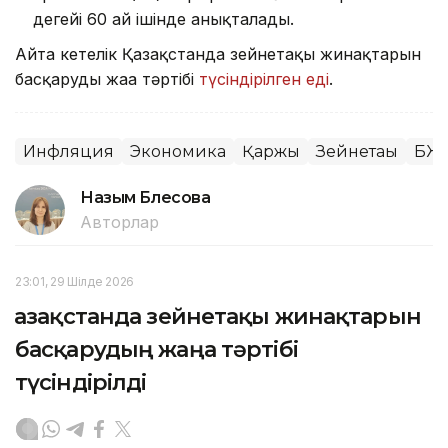
деңгейі 60 ай ішінде анықталады.
Айта кетелік Қазақстанда зейнетақы жинақтарын
басқарудың жаңа тәртібі
түсіндірілген еді
.
Инфляция
Экономика
Қаржы
Зейнетақы
БЖ
Назым Бөлесова
Авторлар
23:01, 29 Шілде 2026
Қазақстанда зейнетақы жинақтарын
басқарудың жаңа тәртібі
түсіндірілді