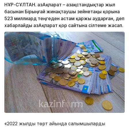
НҰР-СҰЛТАН. ҚазАқпарат – Қазақстандықтар жыл
басынан Бірыңғай жинақтаушы зейнетақы қорына
523 миллиард теңгеден астам қаржы аударған, деп
хабарлайды ҚазАқпарат қор сайтына сілтеме жасап.
«2022 жылдың төрт айында салымшылардың