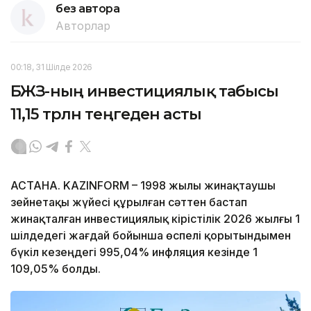
без автора
Авторлар
00:18, 31 Шілде 2026
БЖЗҚ-ның инвестициялық табысы
11,15 трлн теңгеден асты
АСТАНА. KAZINFORM – 1998 жылы жинақтаушы
зейнетақы жүйесі құрылған сәттен бастап
жинақталған инвестициялық кірістілік 2026 жылғы 1
шілдедегі жағдай бойынша өспелі қорытындымен
бүкіл кезеңдегі 995,04% инфляция кезінде 1
109,05% болды.