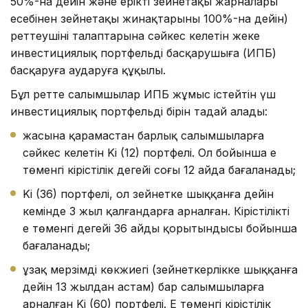
50%-на дейін және ерікті зейнетақы жарналары
есебінен зейнетақы жинақтарының 100%-на дейін)
реттеушінің талаптарына сәйкес келетін жеке
инвестициялық портфельді басқарушыға (ИПБ)
басқаруға аударуға құқылы.
Бұл ретте салымшылар ИПБ жұмыс істейтін үш
инвестициялық портфельдің бірін таңдай алады:
жасына қарамастан барлық салымшыларға
сәйкес келетін Ki (12) портфелі. Ол бойынша ең
төменгі кірістілік деңгейі соңғы 12 айда бағаланады;
Ki (36) портфелі, ол зейнетке шыққанға дейін
кемінде 3 жыл қалғандарға арналған. Кірістіліктің
ең төменгі деңгейі 36 айдың қорытындысы бойынша
бағаланады;
ұзақ мерзімді көкжиегі (зейнеткерлікке шыққанға
дейін 13 жылдан астам) бар салымшыларға
арналған Ki (60) портфелі. Ең төменгі кірістілік