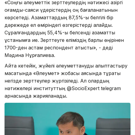
«Соңғы әлеуметтік зерттеулердің нәтижесі қазіргі
қоғамдық-саяси үдерістердің оң бағаланатынын
көрсетеді. Азаматтардың 87,5%-ы белгілі бір
дәрежеде ел өміріндегі өзгерістерді қалайды.
Сұралғандардың 55,4%-ы белсенді азаматтық
ұстанымға ие. Зерттеуге еліміздің барлық өңірінен
1700-ден астам респондент қатысты», - деді
Мәдина Нұрғалиева.
Айта кетейік, жүйелі әлеуметтануды қалыптастыру
мақсатында «Әлеумет» жобасы аясында тұрақты
негізде зерттеулер жүргізіледі. Ал олардың
нәтижелері институттың @SocioExpert telegram
арнасында жарияланады.