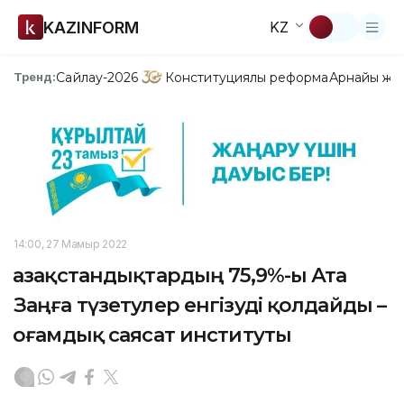
KAZINFORM
KZ
Сайлау-2026
Конституциялық реформа
Арнайы жо
Тренд:
14:00, 27 Мамыр 2022
Қазақстандықтардың 75,9%-ы Ата
Заңға түзетулер енгізуді қолдайды –
Қоғамдық саясат институты