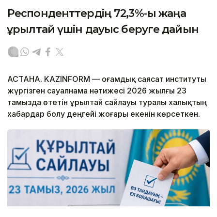
Респонденттердің 72,3%-ы жаңа
Құрылтай үшін дауыс беруге дайын
АСТАНА. KAZINFORM — Қоғамдық саясат институты
жүргізген сауалнама нәтижесі 2026 жылғы 23
тамызда өтетін Құрылтай сайлауы туралы халықтың
хабардар болу деңгейі жоғары екенін көрсеткен.