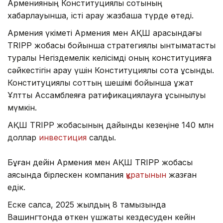
Арменияның Конституциялық сотының
хабарлауынша, істі қарау жазбаша түрде өтеді.
Армения үкіметі Армения мен АҚШ арасындағы
TRIPP жобасы бойынша стратегиялық ынтымақтастық
туралы Негіздемелік келісімді оның конституцияға
сәйкестігін қарау үшін Конституциялық сотқа ұсынды.
Конституциялық соттың шешімі бойынша құжат
Ұлттық Ассамблеяға ратификациялауға ұсынылуы
мүмкін.
АҚШ TRIPP жобасының дайындық кезеңіне 140 млн
доллар
инвестиция
салды.
Бұған дейін Армения мен АҚШ TRIPP жобасы
аясында бірлескен компания
құратынын
жазған
едік.
Еске салсақ, 2025 жылдың 8 тамызында
Вашингтонда өткен үшжақты кездесуден кейін