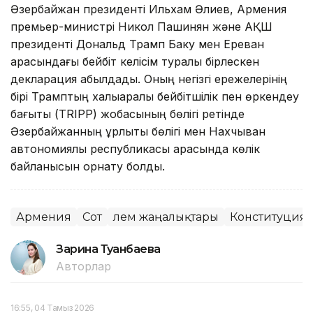
Әзербайжан президенті Ильхам Әлиев, Армения
премьер-министрі Никол Пашинян және АҚШ
президенті Дональд Трамп Баку мен Ереван
арасындағы бейбіт келісім туралы бірлескен
декларация қабылдады. Оның негізгі ережелерінің
бірі Трамптың халықаралық бейбітшілік пен өркендеу
бағыты (TRIPP) жобасының бөлігі ретінде
Әзербайжанның құрлықтық бөлігі мен Нахчыван
автономиялық республикасы арасында көлік
байланысын орнату болды.
Армения
Сот
Әлем жаңалықтары
Конституциял
Зарина Туғанбаева
Авторлар
16:55, 04 Тамыз 2026