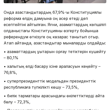
Онда қазақстандықтардың 67,9%-ы Конституциялық
реформа елдің дамуына оң әсер етеді деп
есептейтіні айтылған. Яғни, азаматтардың көпшілігі
қолданыстағы Конституцияны өзгерту бойынша
референдум өткізуге оң көзқарас танытып отыр.
Атап айтқанда, қазақстандықтар мыналарды қолдайды:
• азаматтардың құқықтарын қорғау тетіктерін күшейту
– 80,1%
• халықтың елді басқару ісіне араласуын кеңейту –
76,8%,
• суперпрезиденттік модельден президенттік
республикаға түпкілікті көшу – 73,5%,
• билік тармақтары арасындағы өкілеттіктерді қайта
бөлу – 72,3%,