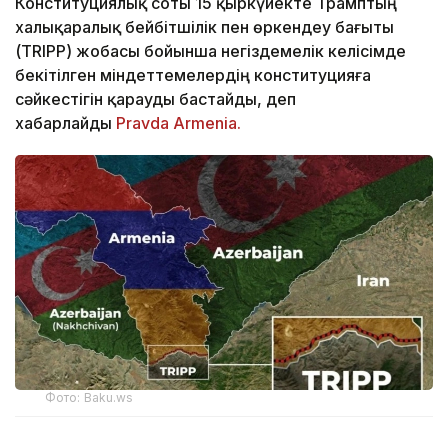
Конституциялық соты 15 қыркүйекте Трамптың
халықаралық бейбітшілік пен өркендеу бағыты
(TRIPP) жобасы бойынша негіздемелік келісімде
бекітілген міндеттемелердің конституцияға
сәйкестігін қарауды бастайды, деп
хабарлайды
Pravda Armenia.
Фото: Baku.ws