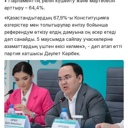
• Парламенттің рөлін күшейту және мәртебесін
арттыру – 64,4%.
«Қазақстандықтардың 67,9%-ы Конституцияға
өзгерістер мен толықтырулар енгізу бойынша
референдум өткізу елдің дамуына оң әсер етеді
деп санайды. 5 маусымда сайлау учаскелеріне
азаматтардың үштен екісі келмек», - деп атап өтті
партия хатшысы Дәулет Кәрібек.