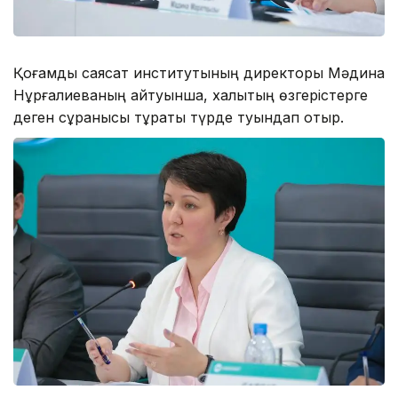
Қоғамдық саясат институтының директоры Мәдина
Нұрғалиеваның айтуынша, халықтың өзгерістерге
деген сұранысы тұрақты түрде туындап отыр.