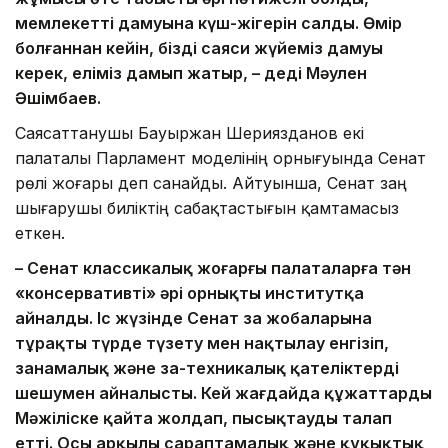
мемлекеттің дамуына күш-жігерін салды. Өмір
болғаннан кейін, біздің саяси жүйеміз дамуы
керек, еліміз дамып жатыр, – деді Мәулен
Әшімбаев.
Саясаттанушы Бауыржан Шериязданов екі
палаталы Парламент моделінің орнығуында Сенат
рөлі жоғары деп санайды. Айтуынша, Сенат заң
шығарушы биліктің сабақтастығын қамтамасыз
еткен.
– Сенат классикалық жоғарғы палаталарға тән
«консервативті» әрі орнықты институтқа
айналды. Іс жүзінде Сенат заң жобаларына
тұрақты түрде түзету мен нақтылау енгізіп,
заңнамалық және заң-техникалық қателіктерді
шешумен айналысты. Кей жағдайда құжаттарды
Мәжіліске қайта жолдап, пысықтауды талап
етті. Осы арқылы сараптамалық және құқықтық