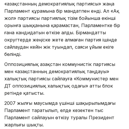
«Қазақстанның демократиялық партиясы» жаңа
Парламент құрамына бір мандатпен енді. Ал «Ақ
жол» партиясы партиялық тізім бойынша екінші
орынға шыққанына қарамастан, Парламентке бір
ғана кандидатын өткізе алды. Бірмандатты
округтерде жеңіске жете алмаған партия ішінде
сайлаудан кейін жік туындап, саяси ұйым екіге
бөлінді.
Оппозициялық Қазақстан коммунистік партиясы
мен «Қазақстанның демократиялық таңдауы»
халықтық партиясы сайлауға «Коммунистер мен
ҚДТ оппозициялық халықтық одағы» атты блок
ретінде қатысты.
2007 жылғы маусымда үшінші шақырылымдағы
Парламент таратылып, елде кезектен тыс
Парламент сайлауын өткізу туралы Президент
жарлығы шықты.