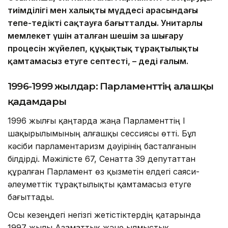
тиімділігі мен халықтың мүддесі арасындағы
тепе-теңдікті сақтауға бағытталды. Унитарлы
мемлекет үшін аталған шешім заң шығару
процесін жүйелеп, құқықтық тұрақтылықты
қамтамасыз етуге септесті, – деді ғалым.
1996-1999 жылдар: Парламенттің алғашқы
қадамдары
1996 жылғы қаңтарда жаңа Парламенттің I
шақырылымының алғашқы сессиясы өтті. Бұл
кәсіби парламентаризм дәуірінің басталғанын
білдірді. Мәжілісте 67, Сенатта 39 депутаттан
құралған Парламент өз қызметін елдегі саяси-
әлеуметтік тұрақтылықты қамтамасыз етуге
бағыттады.
Осы кезеңдегі негізгі жетістіктердің қатарында
1997 жылы Азаматтық және Қылмыстық