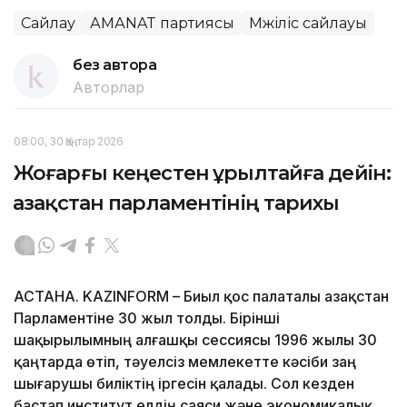
Сайлау
АМАNAT партиясы
Мәжіліс сайлауы
без автора
Авторлар
08:00, 30 Қаңтар 2026
Жоғарғы кеңестен Құрылтайға дейін:
Қазақстан парламентінің тарихы
АСТАНА. KAZINFORM – Биыл қос палаталы Қазақстан
Парламентіне 30 жыл толды. Бірінші
шақырылымның алғашқы сессиясы 1996 жылы 30
қаңтарда өтіп, тәуелсіз мемлекетте кәсіби заң
шығарушы биліктің іргесін қалады. Сол кезден
бастап институт елдің саяси және экономикалық