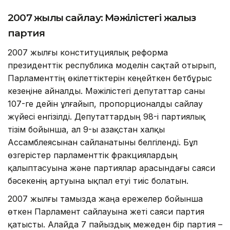
2007 жылғы сайлау: Мәжілістегі жалғыз
партия
2007 жылғы конституциялық реформа
президенттік республика моделін сақтай отырып,
Парламенттің өкілеттіктерін кеңейткен бетбұрыс
кезеңіне айналды. Мәжілістегі депутаттар саны
107-ге дейін ұлғайып, пропорционалды сайлау
жүйесі енгізілді. Депутаттардың 98-і партиялық
тізім бойынша, ал 9-ы Қазақстан халқы
Ассамблеясынан сайланатыны белгіленді. Бұл
өзгерістер парламенттік фракциялардың
қалыптасуына және партиялар арасындағы саяси
бәсекенің артуына ықпал етуі тиіс болатын.
2007 жылғы тамызда жаңа ережелер бойынша
өткен Парламент сайлауына жеті саяси партия
қатысты. Алайда 7 пайыздық межеден бір партия –