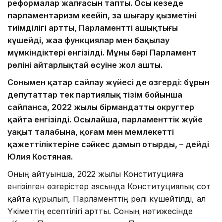
реформалар жалғасын тапты. Осы кезеңде
парламентаризм кеңейіп, заң шығару қызметінің
тиімділігі артты, Парламенттің ашықтығы
күшейді, жаңа функциялар мен бақылау
мүмкіндіктері енгізілді. Мұның бәрі Парламент
рөлінің айтарлықтай өсуіне жол ашты.
Сонымен қатар сайлау жүйесі де өзгерді: бұрын
депутаттар тек партиялық тізім бойынша
сайланса, 2022 жылы бірмандатты округтер
қайта енгізілді. Осылайша, парламенттік жүйе
уақыт талабына, қоғам мен мемлекеттің
қажеттіліктеріне сәйкес дамып отырды, – дейді
Юлия Костяная.
Оның айтуынша, 2022 жылы Конституцияға
енгізілген өзгерістер аясында Конституциялық сот
қайта құрылып, Парламенттің рөлі күшейтілді, ал
Үкіметтің есептілігі артты. Соның нәтижесінде