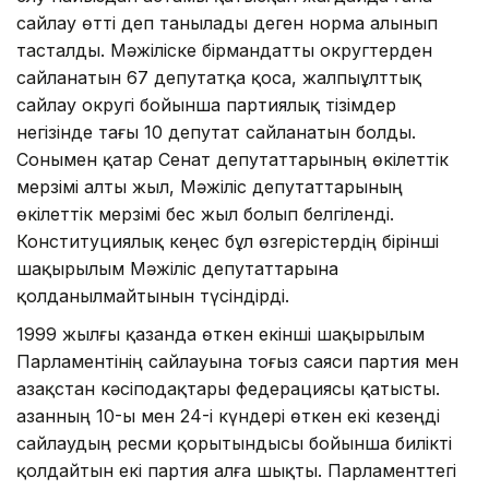
сайлау өтті деп танылады деген норма алынып
тасталды. Мәжіліске бірмандатты округтерден
сайланатын 67 депутатқа қоса, жалпыұлттық
сайлау округі бойынша партиялық тізімдер
негізінде тағы 10 депутат сайланатын болды.
Сонымен қатар Сенат депутаттарының өкілеттік
мерзімі алты жыл, Мәжіліс депутаттарының
өкілеттік мерзімі бес жыл болып белгіленді.
Конституциялық кеңес бұл өзгерістердің бірінші
шақырылым Мәжіліс депутаттарына
қолданылмайтынын түсіндірді.
1999 жылғы қазанда өткен екінші шақырылым
Парламентінің сайлауына тоғыз саяси партия мен
Қазақстан кәсіподақтары федерациясы қатысты.
Қазанның 10-ы мен 24-і күндері өткен екі кезеңді
сайлаудың ресми қорытындысы бойынша билікті
қолдайтын екі партия алға шықты. Парламенттегі