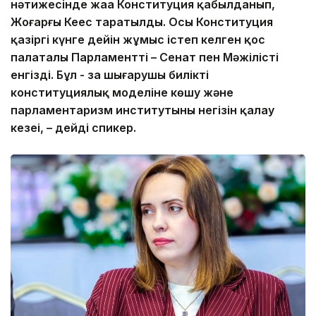
нәтижесінде жаңа Конституция қабылданып,
Жоғарғы Кеңес таратылды. Осы Конституция
қазіргі күнге дейін жұмыс істеп келген қос
палаталы Парламентті – Сенат пен Мәжілісті
енгізді. Бұл - заң шығарушы биліктің
конституциялық моделіне көшу және
парламентаризм институтының негізін қалау
кезеңі, – дейді спикер.