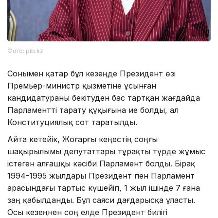
Фото: pib.kz
Сонымен қатар бұл кезеңде Президент өзі
Премьер-министр қызметіне ұсынған
кандидатураны бекітуден бас тартқан жағдайда
Парламентті тарату құқығына ие болды, ал
Конституциялық сот таратылды.
Айта кетейік, Жоғарғы кеңестің соңғы
шақырылымы депутаттары тұрақты түрде жұмыс
істеген алғашқы кәсіби Парламент болды. Бірақ
1994-1995 жылдары Президент пен Парламент
арасындағы тартыс күшейіп, 1 жыл ішінде 7 ғана
заң қабылданды. Бұл саяси дағдарысқа ұласты.
Осы кезеңнен соң елде Президент билігі