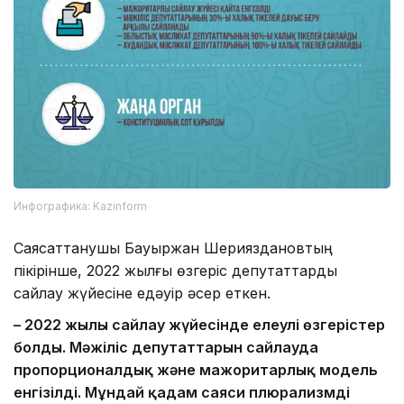
Инфографика: Kazinform
Саясаттанушы Бауыржан Шерияздановтың
пікірінше, 2022 жылғы өзгеріс депутаттарды
сайлау жүйесіне едәуір әсер еткен.
– 2022 жылы сайлау жүйесінде елеулі өзгерістер
болды. Мәжіліс депутаттарын сайлауда
пропорционалдық және мажоритарлық модель
енгізілді. Мұндай қадам саяси плюрализмді