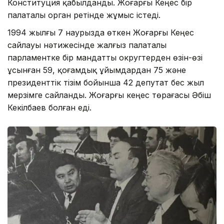
Конституция қабылданды. Жоғарғы Кеңес бір
палаталы орган ретінде жұмыс істеді.
1994 жылғы 7 наурызда өткен Жоғарғы Кеңес
сайлауы нәтижесінде жалғыз палаталы
парламентке бір мандатты округтерден өзін-өзі
ұсынған 59, қоғамдық ұйымдардан 75 және
президенттік тізім бойынша 42 депутат бес жыл
мерзімге сайланды. Жоғарғы кеңес төрағасы Әбіш
Кекілбаев болған еді.