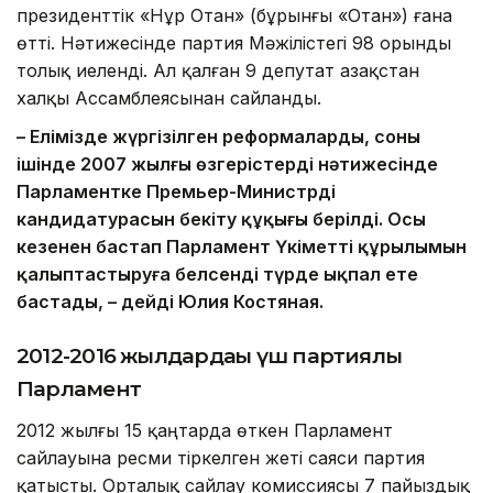
президенттік «Нұр Отан» (бұрынғы «Отан») ғана
өтті. Нәтижесінде партия Мәжілістегі 98 орынды
толық иеленді. Ал қалған 9 депутат Қазақстан
халқы Ассамблеясынан сайланды.
– Елімізде жүргізілген реформалардың, соның
ішінде 2007 жылғы өзгерістердің нәтижесінде
Парламентке Премьер-Министрдің
кандидатурасын бекіту құқығы берілді. Осы
кезеңнен бастап Парламент Үкіметтің құрылымын
қалыптастыруға белсенді түрде ықпал ете
бастады, – дейді Юлия Костяная.
2012-2016 жылдардағы үш партиялы
Парламент
2012 жылғы 15 қаңтарда өткен Парламент
сайлауына ресми тіркелген жеті саяси партия
қатысты. Орталық сайлау комиссиясы 7 пайыздық