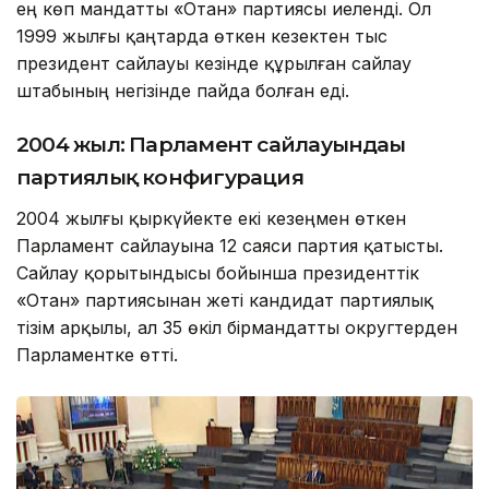
ең көп мандатты «Отан» партиясы иеленді. Ол
1999 жылғы қаңтарда өткен кезектен тыс
президент сайлауы кезінде құрылған сайлау
штабының негізінде пайда болған еді.
2004 жыл: Парламент сайлауындағы
партиялық конфигурация
2004 жылғы қыркүйекте екі кезеңмен өткен
Парламент сайлауына 12 саяси партия қатысты.
Сайлау қорытындысы бойынша президенттік
«Отан» партиясынан жеті кандидат партиялық
тізім арқылы, ал 35 өкіл бірмандатты округтерден
Парламентке өтті.