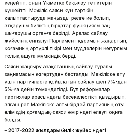
кеңейтіп, оның Үкіметке бақылау тетіктерін
күшейтті. Мәжіліс саяси күн тәртібін
қалыптастыруда маңызды рөлге ие болып,
атқарушы биліктің бірқатар функциясы заң
шығарушы органға берілді. Аралас сайлау
жүйесінің енгізілуі Парламент құрамын жаңартып,
қоғамның әртүрлі пікірі мен мүдделерін неғұрлым
толық ашуға мүмкіндік берді.
Саяси жаңғыру Қазақстанның сайлау туралы
заңнамасын өзгертуден басталды. Мәжіліске өту
үшін партияларға қойылатын сайлау шегі 7%-дан
5%-ға дейін төмендетілді. Бұл реформалар
партиялар арасындағы бәсекелестікті қыздырып,
алғаш рет Мәжіліске алты бірдей партияның өтуі
еліміздің қоғамдық-саяси өміріндегі елеулі оқиға
болды.
– 2017-2022 жылдары билік жүйесіндегі