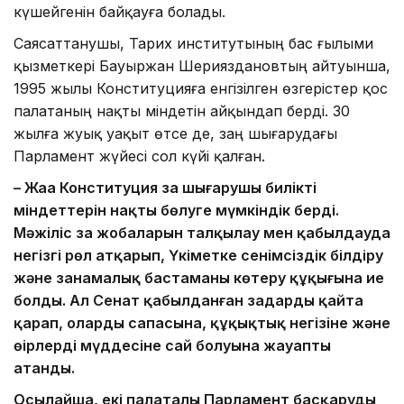
күшейгенін байқауға болады.
Саясаттанушы, Тарих институтының бас ғылыми
қызметкері Бауыржан Шерияздановтың айтуынша,
1995 жылы Конституцияға енгізілген өзгерістер қос
палатаның нақты міндетін айқындап берді. 30
жылға жуық уақыт өтсе де, заң шығарудағы
Парламент жүйесі сол күйі қалған.
– Жаңа Конституция заң шығарушы биліктің
міндеттерін нақты бөлуге мүмкіндік берді.
Мәжіліс заң жобаларын талқылау мен қабылдауда
негізгі рөл атқарып, Үкіметке сенімсіздік білдіру
және заңнамалық бастаманы көтеру құқығына ие
болды. Ал Сенат қабылданған заңдарды қайта
қарап, олардың сапасына, құқықтық негізіне және
өңірлердің мүддесіне сай болуына жауапты
атанды.
Осылайша, екі палаталы Парламент басқарудың