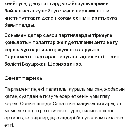
кеңейтуге, депутаттардың сайлаушылармен
байланысын күшейтуге және парламенттік
институттарға деген қоғам сенімін арттыруға
бағытталды.
Сонымен қатар саяси партияларды тіркеуге
қойылатын талаптар жеңілдетілгенін айта кету
керек. Бұл партиялық жүйенің жаңаруына,
Парламенттің әртараптануына ықпал етті, – деп
бөлісті Бауыржан Шериязданов.
Сенат тарихы
Парламенттің екі палаталы құрылымы заң жобасын
қатаң сүзгіден өткізуге әсер еткенін ұмытпау
керек. Соның ішінде Сенаттың маңызы жоғары, ол
мемлекеттің стратегиялық тұрақтылығын және
орталықта өңірлердің өкілдері болуын қамтамасыз
етті.