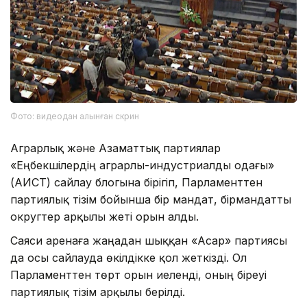
Фото: видеодан алынған скрин
Аграрлық және Азаматтық партиялар
«Еңбекшілердің аграрлы-индустриалды одағы»
(АИСТ) сайлау блогына бірігіп, Парламенттен
партиялық тізім бойынша бір мандат, бірмандатты
округтер арқылы жеті орын алды.
Саяси аренаға жаңадан шыққан «Асар» партиясы
да осы сайлауда өкілдікке қол жеткізді. Ол
Парламенттен төрт орын иеленді, оның біреуі
партиялық тізім арқылы берілді.