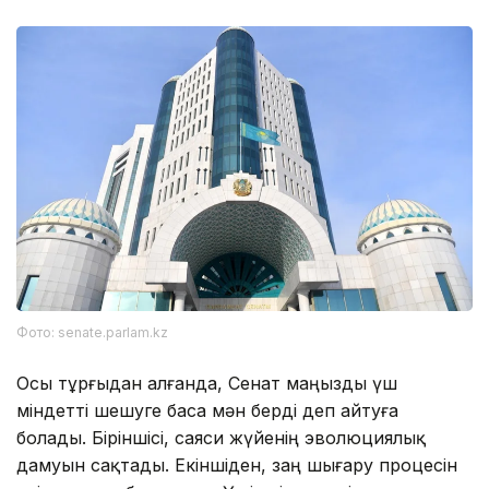
Фото: senate.parlam.kz
Осы тұрғыдан алғанда, Сенат маңызды үш
міндетті шешуге баса мән берді деп айтуға
болады. Біріншісі, саяси жүйенің эволюциялық
дамуын сақтады. Екіншіден, заң шығару процесін