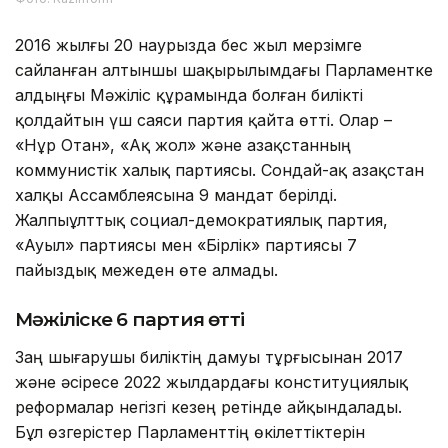
2016 жылғы 20 наурызда бес жыл мерзімге
сайланған алтыншы шақырылымдағы Парламентке
алдыңғы Мәжіліс құрамында болған билікті
қолдайтын үш саяси партия қайта өтті. Олар –
«Нұр Отан», «Ақ жол» және Қазақстанның
коммунистік халық партиясы. Сондай-ақ Қазақстан
халқы Ассамблеясына 9 мандат берілді.
Жалпыұлттық социал-демократиялық партия,
«Ауыл» партиясы мен «Бірлік» партиясы 7
пайыздық межеден өте алмады.
Мәжіліске 6 партия өтті
Заң шығарушы биліктің дамуы тұрғысынан 2017
және әсіресе 2022 жылдардағы конституциялық
реформалар негізгі кезең ретінде айқындалады.
Бұл өзгерістер Парламенттің өкілеттіктерін