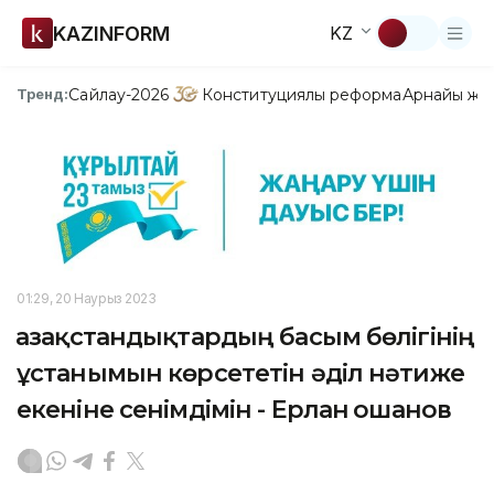
KAZINFORM
KZ
Сайлау-2026
Конституциялық реформа
Арнайы жо
Тренд:
01:29, 20 Наурыз 2023
Қазақстандықтардың басым бөлігінің
ұстанымын көрсететін әділ нәтиже
екеніне сенімдімін - Ерлан Қошанов