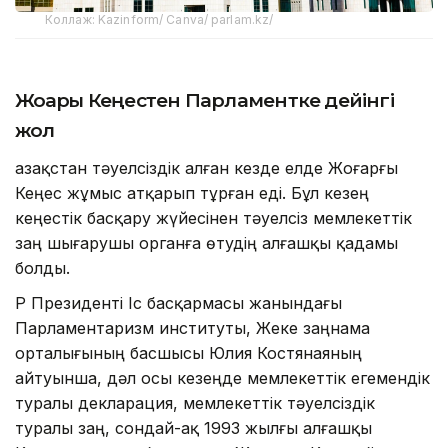
Коллаж: Kazinform/ Canva/ parlam.kz/
Жоғарғы Кеңестен Парламентке дейінгі
жол
Қазақстан тәуелсіздік алған кезде елде Жоғарғы
Кеңес жұмыс атқарып тұрған еді. Бұл кезең
кеңестік басқару жүйесінен тәуелсіз мемлекеттік
заң шығарушы органға өтудің алғашқы қадамы
болды.
ҚР Президенті Іс басқармасы жанындағы
Парламентаризм институты, Жеке заңнама
орталығының басшысы Юлия Костянаяның
айтуынша, дәл осы кезеңде мемлекеттік егемендік
туралы декларация, мемлекеттік тәуелсіздік
туралы заң, сондай-ақ 1993 жылғы алғашқы