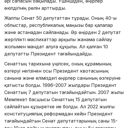
әрі сапасын бақылады. Үшіншіден, өңірлер
өкілдігінің рөлін арттырды.
Жалпы Сенат 50 депутаттан тұрады. Оның 40-ы
облыстар, республикалық маңызы бар қалалар
және астанадан сайланады. Әр өңірден 2 депутат
жергілікті мәслихаттар арқылы жанама сайлау
жолымен мандат алуға құқылы. Ал қалған 10
депутатты Президент тағайындайды.
Сенаттың тарихына үңілсек, оның құрамының
өзгеруі негізінен осы Президент квотасының
санына және еліміздегі өңірлер санының өзгеруіне
қатысты болды. 1996–2007 жылдары Президент
Сенаттың 7 депутатын тағайындайтын. 2007 жылы
Мемлекет басшысы Сенаттың 15 депутатын
сайлайтын құзыретке ие болды. Ал 2022 жылғы
конституциялық реформадан кейін Президент
тағайындайтын Сенат депутаттарының саны 15-