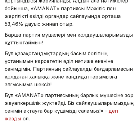
қортындысы жарияланды. Алдын ала нәтижелер
бойынша, «АМАNАТ» партиясы Мәжіліс пен
жергілікті өкілді органдар сайлауында орташа
53,46% дауыс жинап отыр.
Барша партия мүшелері мен қолдаушыларымызды
құттықтаймын!
Бұл қазақстандықтардың басым бөлігінің
ұстанымын көрсететін әділ нәтиже екеніне
сенімдімін. Партияның сайлауалды бағдарламасын
қолдаған халыққа және кандидаттарымызға
алғысымыз шексіз!
Бұл «АМАNАТ» партиясының барлық мүшесіне зор
жауапкершілік жүктейді. Біз сайлаушыларымыздың
сенімін ақтауға бар күшімізді саламыз!» -
деп
жазды
ол.