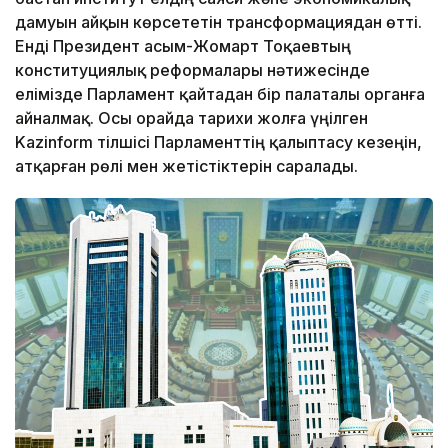
дамуын айқын көрсететін трансформациядан өтті.
Енді Президент Қасым-Жомарт Тоқаевтың
конституциялық реформалары нәтижесінде
елімізде Парламент қайтадан бір палаталы органға
айналмақ. Осы орайда тарихи жолға үңілген
Kazinform тілшісі Парламенттің қалыптасу кезеңін,
атқарған рөлі мен жетістіктерін саралады.