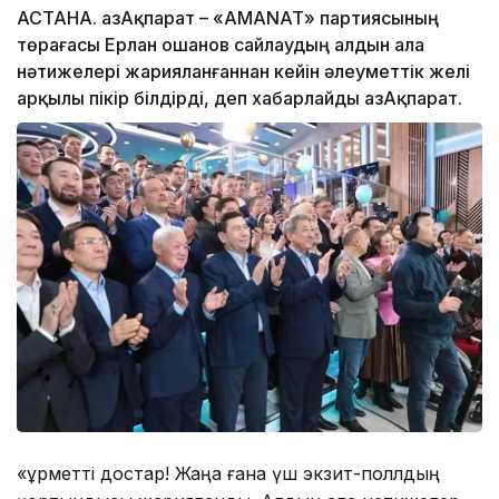
АСТАНА. ҚазАқпарат – «АМАNАТ» партиясының
төрағасы Ерлан Қошанов сайлаудың алдын ала
нәтижелері жарияланғаннан кейін әлеуметтік желі
арқылы пікір білдірді, деп хабарлайды ҚазАқпарат.
«Құрметті достар! Жаңа ғана үш экзит-поллдың