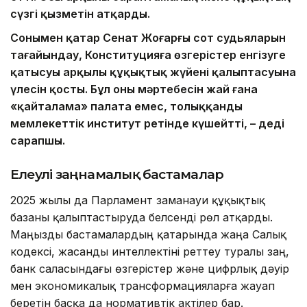
сүзгі қызметін атқарды.
Сонымен қатар Сенат Жоғарғы сот судьяларын
тағайындау, Конституцияға өзгерістер енгізуге
қатысуы арқылы құқықтық жүйенің қалыптасуына
үлесін қосты. Бұл оның мәртебесін жай ғана
«қайталама» палата емес, толыққанды
мемлекеттік институт ретінде күшейтті, – деді
сарапшы.
Елеулі заңнамалық бастамалар
2025 жылы да Парламент заманауи құқықтық
базаны қалыптастыруда белсенді рөл атқарды.
Маңызды бастамалардың қатарында жаңа Салық
кодексі, жасанды интеллектіні реттеу туралы заң,
банк саласындағы өзгерістер және цифрлық дәуір
мен экономикалық трансформацияларға жауап
беретін басқа да нормативтік актілер бар.