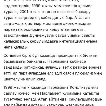
кодекстердің, 1999 жылы мемлекеттік қызмет
туралы, 2001 жылы жергілікті өзін-өзі басқару
туралы заңдардың қабылдануы бар. Аталған
заңнамалық актілер жоспарлы экономикадан
нарықтық экономикаға көшуге ықпал етіп,
Қазақстанның Дүниежүзілік сауда ұйымы сияқты
халықаралық құрылымдарға интеграциялануына
негіз қалады.
Сонымен бірге бұл кезеңде президенттік биліктің
басымдығы байқалды. Парламент көбінесе
заңдарды ратификациялаушы тетік ретінде әрекет
етті, ал партиялардың әлсіздігі саяси плюрализмнің
шектелуіне алып келді.
1998 жылғы 7 қазанда Парламент Конституцияға
сайлау жүйесі мен Парламент құрамына қатысты
түзетулер енгізді. Атап айтқанда, сайлаушылардың
елу пайыздан астамы қатысқан жағдайда ғана