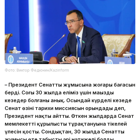
Фото: Виктор Федюнин/Kazinform
– Президент Сенаттың жұмысына жоғары бағасын
берді. Соңғы 30 жылда еліміз үшін маңызды
кезеңдер болғаны анық. Осындай күрделі кезеңде
Сенат өзінің тарихи миссиясын орындады деп,
Президент нақты айтты. Өткен жылдарда Сенат
мемлекеттің құрылыстың тұрақтануына тікелей
үлесін қосты. Сондықтан, 30 жылда Сенаттың
жұмысы өте табысты әрі нәтижелі болды,