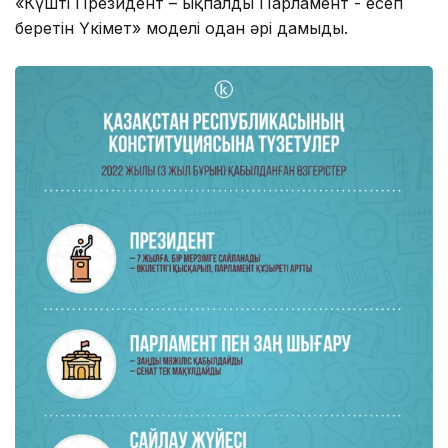
«Күшті Президент – ықпалды Парламент - есеп
беретін Үкімет» моделі одан әрі дамыды.