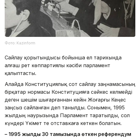
Фото: Kazinform
Сайлау қорытындысы бойынша ел тарихында
алғаш рет көппартиялы кәсіби парламент
қалыптасты.
Алайда Конституциялық сот сайлау заңнамасының
бірқатар нормасы Конституцияға сәйкес келмейді
деген шешім шығарғаннан кейін Жоғарғы Кеңес
заңсыз сайланған деп танылды. Сонымен, 1995
жылдың наурызында Парламент таратылды, сол
күндері Үкімет те отставкаға кеткен болатын.
– 1995 жылдың 30 тамызында өткен референдум