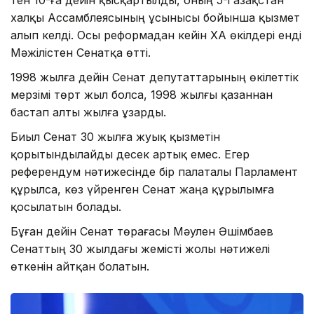
тен 10-ға дейін қысқартылды, оның 5-і Қазақстан
халқы Ассамблеясының ұсынысы бойынша қызмет
алып келді. Осы реформадан кейін ҚХА өкілдері енді
Мәжілістен Сенатқа өтті.
1998 жылға дейін Сенат депутаттарының өкілеттік
мерзімі төрт жыл болса, 1998 жылғы қазаннан
бастап алты жылға ұзарды.
Биыл Сенат 30 жылға жуық қызметін
қорытындылайды десек артық емес. Егер
референдум нәтижесінде бір палаталы Парламент
құрылса, көз үйренген Сенат жаңа құрылымға
қосылатын болады.
Бұған дейін Сенат төрағасы Мәулен Әшімбаев
Сенаттың 30 жылдағы жемісті жолы нәтижелі
өткенін айтқан болатын.