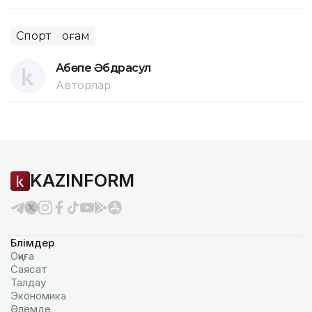
Спорт
Қоғам
Ақбөпе Әбдрасул
Авторлар
KAZINFORM
Бөлімдер
Оқиға
Саясат
Талдау
Экономика
Әлемде