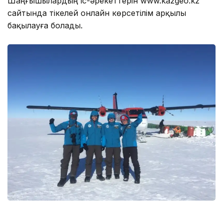
Шаңғышылардың іс-әрекеттерін www.kazgeo.kz
сайтында тікелей онлайн көрсетілім арқылы
бақылауға болады.