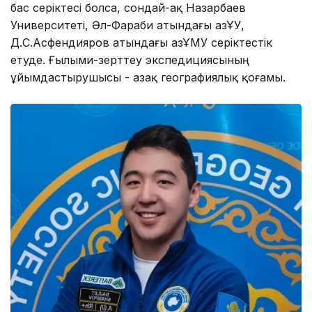
бас серіктесі болса, сондай-ақ Назарбаев
Университеті, Әл-Фараби атындағы ҚазҰУ,
Д.С.Асфендияров атындағы ҚазҰМУ серіктестік
етуде. Ғылыми-зерттеу экспедициясының
ұйымдастырушысы - Қазақ географиялық қоғамы.