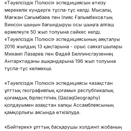
«Тәуелсіздік Полюсі» эспедициясын өткізу
мерекелік күндерге тұспа-тұс келді. Мысалы,
Мағжан Сағымбаев пен Ілияс Ғалымбековтың
Винсон шыңын бағындыруы осы шыңға алғаш
өрмелеуге 50 жыл толуына сәйкес келді.
«Тәуелсіздік Полюсі» эспедициясының аяқталуы
2016 жылдың 13 қаңтарына - орыс саяхатшылары
Михаил Лазарев пен Фадей Беллинсгаузеннің
Антарктиданы ашқандарына 196 жыл толуына
тұспа-тұс келмекші.
«Тәуелсіздік Полюсі» эспедициясы «Қазақстан
ұлттық географиялық қоғамы» республикалық
қоғамдық бірлестігінің (QazaqGeography)
қолдауымен Қазақстан халқы Ассамблеясының
қамқорлығы аясында өткізілуде.
«Бәйтерек» ұлттық басқарушы холдингі жобаның