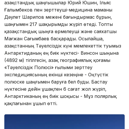
Қазақстандық шаңғышылар Юрий Юшин, Ільяс
Ғалымбеков пен зерттеуші-медицина маманы
Дәулет Шарипов межені бағындырмас бұрын,
шаңғымен 217 шақырымды жүріп өтеді. Топты
қазақстандық шыңға өрмелеуші және саяхатшы
Мағжан Сағымбаев басқарады. Осылайша,
Қазақстанның Тәуелсіздік күні мемлекеттік туымыз
Антарктиданың ең биік нүктесі- Винсон шыңына
(4892 м) тігілгесін, Қазақ географиялық қоғамы
«Тәуелсіздік Полюсі» ғылыми зерттеу
экспедициясының екінші кезеңіне - Оңтүстік
полюске шаңғымен баруға бел буды. Бастау
нүктесіне дейін ұшақпен 6 сағат жол жүріп,
Антарктиканың ең биік шоқысы - Мұз полярлық
қақпағынан ұшып өтті.