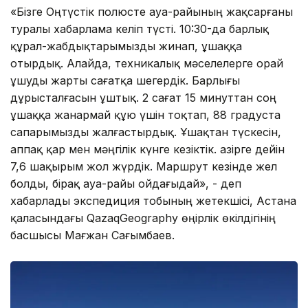
«Бізге Оңтүстік полюсте ауа-райының жақсарғаны
туралы хабарлама келіп түсті. 10:30-да барлық
құрал-жабдықтарымызды жинап, ұшаққа
отырдық. Алайда, техникалық мәселелерге орай
ұшуды жарты сағатқа шегердік. Барлығы
дұрысталғасын ұштық. 2 сағат 15 минуттан соң
ұшаққа жанармай құю үшін тоқтап, 88 градуста
сапарымызды жалғастырдық. Ұшақтан түскесін,
аппақ қар мен мәңгілік күнге кезіктік. Қазірге дейін
7,6 шақырым жол жүрдік. Маршрут кезінде жел
болды, бірақ ауа-райы ойдағыдай», - деп
хабарлады экспедиция тобының жетекшісі, Астана
қаласындағы QazaqGeography өңірлік өкілдігінің
басшысы Мағжан Сағымбаев.