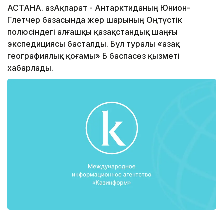
АСТАНА. ҚазАқпарат - Антарктиданың Юнион-
Глетчер базасында жер шарының Оңтүстік
полюсіндегі алғашқы қазақстандық шаңғы
экспедициясы басталды. Бұл туралы «Қазақ
географиялық қоғамы» ҚБ баспасөз қызметі
хабарлады.