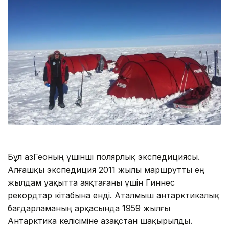
Бұл ҚазГеоның үшінші полярлық экспедициясы.
Алғашқы экспедиция 2011 жылы маршрутты ең
жылдам уақытта аяқтағаны үшін Гиннес
рекордтар кітабына енді. Аталмыш антарктикалық
бағдарламаның арқасында 1959 жылғы
Антарктика келісіміне Қазақстан шақырылды.