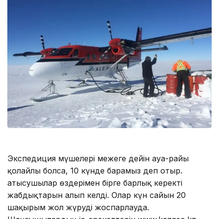
Экспедиция мүшелері межеге дейін ауа-райы
қолайлы болса, 10 күнде барамыз деп отыр.
Қатысушылар өздерімен бірге барлық керекті
жабдықтарын алып келді. Олар күн сайын 20
шақырым жол жүруді жоспарлауда.