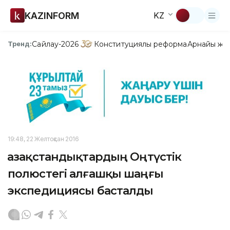
KAZINFORM
KZ
Сайлау-2026
Конституциялық реформа
Арнайы жо
Тренд:
19:48, 22 Желтоқсан 2016
Қазақстандықтардың Оңтүстік
полюстегі алғашқы шаңғы
экспедициясы басталды