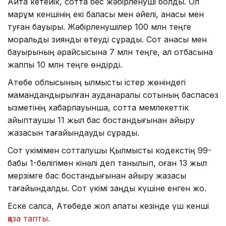
Айта кетейік, сотта бес жәбірленуші болды. Ол
марқұм кеншінің екі баласы мен әйелі, анасы мен
туған бауыры. Жәбірленушілер 100 млн теңге
моральдық зиянды өтеуді сұрады. Сот анасы мен
бауырының әрқайсысына 7 млн теңге, ал отбасына
жалпы 10 млн теңге өндірді.
Ақтөбе облысының қылмыстық істер жөніндегі
мамандандырылған ауданаралық сотының баспасөз
қызметінің хабарлауынша, сотта мемлекеттік
айыптаушы 11 жыл бас бостандығынан айыру
жазасын тағайындауды сұрады.
Сот үкімімен сотталушы Қылмыстық кодекстің 99-
бабы 1-бөлігімен кінәлі деп танылып, оған 13 жыл
мерзімге бас бостандығынан айыру жазасы
тағайындалды. Сот үкімі заңды күшіне енген жоқ.
Еске салсақ, Ақтөбеде жол апаты кезінде үш кенші
қаза тапты.