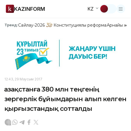
KAZINFORM
KZ
Сайлау-2026
Конституциялық реформа
Арнайы жо
Тренд:
12:43, 29 Маусым 2017
Қазақстанға 380 млн теңгенің
зергерлік бұйымдарын алып келген
қырғызстандық сотталды