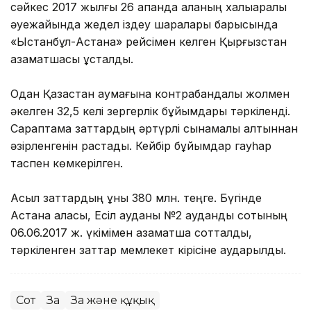
сәйкес 2017 жылғы 26 ақпанда қаланың халықаралық
әуежайында жедел іздеу шаралары барысында
«Ыстанбұл-Астана» рейсімен келген Қырғызстан
азаматшасы ұсталды.
Одан Қазақстан аумағына контрабандалық жолмен
әкелген 32,5 келі зергерлік бұйымдары тәркіленді.
Сараптама заттардың әртүрлі сынамалы алтыннан
әзірленгенін растады. Кейбір бұйымдар гауһар
таспен көмкерілген.
Асыл заттардың құны 380 млн. теңге. Бүгінде
Астана қаласы, Есіл ауданы №2 аудандық сотының
06.06.2017 ж. үкімімен азаматша сотталды,
тәркіленген заттар мемлекет кірісіне аударылды.
Сот
Заң
Заң және құқық