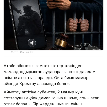
Фото: Polisia.kz
Ақтөбе облыстық қылмыстық істер жөніндегі
мамандандырылған ауданаралық сотында адам
өліміне қатысты іс қаралды. Оқиға биыл мамыр
айында Хромтау қаласында болды.
Айыптау актісіне сүйенсек, 2 мамыр күні
сотталушы еңбек демалысына шығып, соны атап
өтпек болады. Бір жерден шығып, екінші