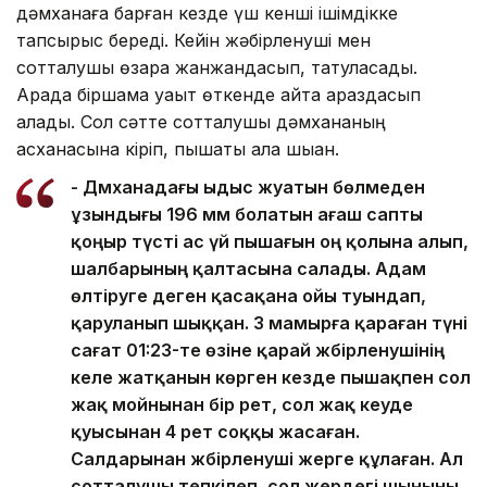
дәмханаға барған кезде үш кенші ішімдікке
тапсырыс береді. Кейін жәбірленуші мен
сотталушы өзара жанжандасып, татуласады.
Арада біршама уақыт өткенде қайта араздасып
қалады. Сол сәтте сотталушы дәмхананың
асханасына кіріп, пышақты ала шыққан.
- Дәмханадағы ыдыс жуатын бөлмеден
ұзындығы 196 мм болатын ағаш сапты
қоңыр түсті ас үй пышағын оң қолына алып,
шалбарының қалтасына салады. Адам
өлтіруге деген қасақана ойы туындап,
қаруланып шыққан. 3 мамырға қараған түні
сағат 01:23-те өзіне қарай жәбірленушінің
келе жатқанын көрген кезде пышақпен сол
жақ мойнынан бір рет, сол жақ кеуде
қуысынан 4 рет соққы жасаған.
Салдарынан жәбірленуші жерге құлаған. Ал
сотталушы тепкілеп, сол жердегі шыныны