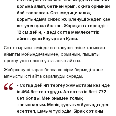
қолына алып, бетінен ұрып, оқиға орнынан
бой тасалаған. Сот-медициналық
қорытындыға сәйкес жәбірленуші жедел қан
кетуден қаза болған. Жарақаты тереңдігі
12 см дейін, - деді сотта мемлекеттік
айыптаушы Бауыржан Қали.
Сот отырысы кезінде сотталушы өзіне тағылған
айыпты мойындағанымен, қорыққанын, пышақты
қорғану үшін қолына ұстағанын айтты.
Жәбірленуші тарап болса кешірім бермеді және
қылмыстық істі қайта саралауды сұрады.
- Сотқа дейінгі тергеу жұмыстары кезінде
іс 464 беттен тұрды. Ал сотта іс беті 772
бет болды. Мен онымен толық
таныспадым. Менің құқығым бұзылды деп
есептеп, шағым түсірдім. Бірақ сот оны