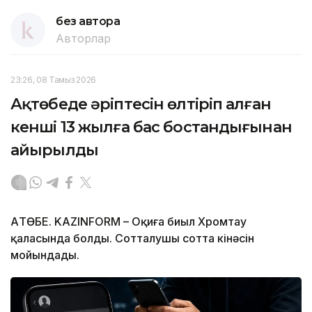
без автора
Авторлар
23:26, 08 Тамыз 2026
Ақтөбеде әріптесін өлтіріп алған
кенші 13 жылға бас бостандығынан
айырылды
АҚТӨБЕ. KAZINFORM – Оқиға биыл Хромтау
қаласында болды. Сотталушы сотта кінәсін
мойындады.