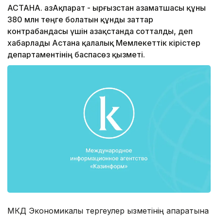
АСТАНА. ҚазАқпарат - Қырғызстан азаматшасы құны
380 млн теңге болатын құнды заттар
контрабандасы үшін Қазақстанда сотталды, деп
хабарлады Астана қалалық Мемлекеттік кірістер
департаментінің баспасөз қызметі.
МКД Экономикалық тергеулер қызметінің ақпаратына