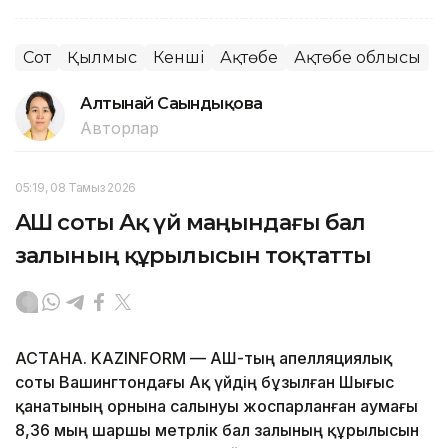
Сот
Қылмыс
Кенші
Ақтөбе
Ақтөбе облысы
Алтынай Сағындықова
Авторлар
05:19, 08 Тамыз 2026
АҚШ соты Ақ үй маңындағы бал
залының құрылысын тоқтатты
АСТАНА. KAZINFORM — АҚШ-тың апелляциялық
соты Вашингтондағы Ақ үйдің бұзылған Шығыс
қанатының орнына салынуы жоспарланған аумағы
8,36 мың шаршы метрлік бал залының құрылысын