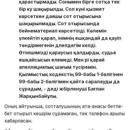
қарастырмады. Сонымен бірге сотқа тек
бір куә шақырылды. Сол күні қызмет
көрсеткен даяшы сот отырысына
шақырылмады. Сот отырысында
бейнематериал көрсетілді. Көлемін
үлкейтіп қарап, інімнің ешқандай да қауіп
төндірмегенін дәлелдегім келді.
Өтінішімізді қараусыз қалдырды, судья
ешқайсысын елемеді. Мен әрі қарай
апелляциялық шағым түсіремін.
Қылмыстық кодекстің 99-бабы 1-бөлігінен
99-бабы 2-бөлігімен қайта саралауды да
сұрадым, - деді жәбірленуші Бағлан
Жарқынбайұлы.
Оның айтуынша, сотталушының ата-анасы бетпе-
бет отырып кешірім сұрамаған, тек телефон арқылы
хабарласқан.