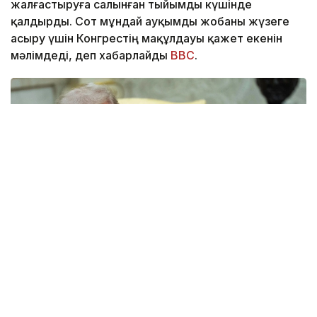
жалғастыруға салынған тыйымды күшінде
қалдырды. Сот мұндай ауқымды жобаны жүзеге
асыру үшін Конгрестің мақұлдауы қажет екенін
мәлімдеді, деп хабарлайды
BBC
.
Фото: yahoo.com
Апелляциялық алқаның үш судьясының екеуі бұл