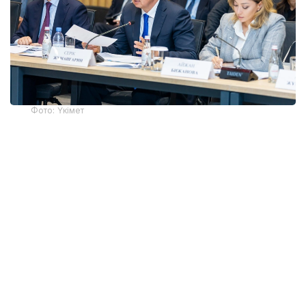
Фото: Үкімет
Қатысушыларға Жеңіл өнеркәсіпті дамытудың
2026-2030 жылдарға арналған кешенді
жоспарының негізгі ережелері таныстырылды.
Өнеркәсіп вице-министрі Олжас Сапарбеков атап
өткендей, құжат заңнама, сатып алу тетігін
жетілдіру, «көлеңкелі» импортқа қарсы іс-қимыл,
инвестиция тарту, отандық брендті дамыту мен
кадр даярлауға арналған 28 іс-шараны қамтиды.
Ортамерзімді шаралар өндірушілерді шикізатпен