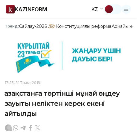
KAZINFORM
KZ
Сайлау-2026
Конституциялық реформа
Арнайы жо
Тренд:
17:35, 31 Тамыз 2018
Қазақстанға төртінші мұнай өңдеу
зауыты неліктен керек екені
айтылды