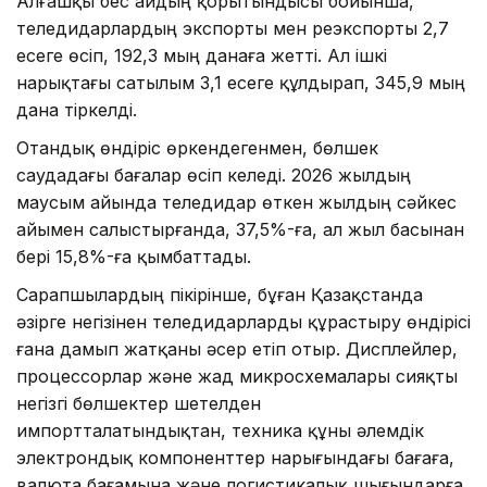
Алғашқы бес айдың қорытындысы бойынша,
теледидарлардың экспорты мен реэкспорты 2,7
есеге өсіп, 192,3 мың данаға жетті. Ал ішкі
нарықтағы сатылым 3,1 есеге құлдырап, 345,9 мың
дана тіркелді.
Отандық өндіріс өркендегенмен, бөлшек
саудадағы бағалар өсіп келеді. 2026 жылдың
маусым айында теледидар өткен жылдың сәйкес
айымен салыстырғанда, 37,5%-ға, ал жыл басынан
бері 15,8%-ға қымбаттады.
Сарапшылардың пікірінше, бұған Қазақстанда
әзірге негізінен теледидарларды құрастыру өндірісі
ғана дамып жатқаны әсер етіп отыр. Дисплейлер,
процессорлар және жад микросхемалары сияқты
негізгі бөлшектер шетелден
импортталатындықтан, техника құны әлемдік
электрондық компоненттер нарығындағы бағаға,
валюта бағамына және логистикалық шығындарға