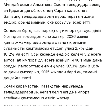
Мұндай өсімге Алматыда Xiaomi теледидарларын,
ал Қарағанды облысының Саран қаласында
Samsung теледидарларын құрастыратын жаңа
өндіріс орындарының іске қосылуы әсер етті.
Сонымен бірге, ішкі нарықтың импортқа тәуелділігі
біртіндеп төмендеп келе жатыр. 2026 жылы
қаңтар-мамыр айларында отандық өнімнің
сұранысты қамтамасыз етудегі үлесі 2,7%-дан
18,2%-ға өсті. Осы кезеңде өндіріс көлемі 3,2 есеге
артса, ал импорт 2,5 есеге азайып, 440,1 мың дана
болды. Импорттық өнімнің үлесі 97,3%-дан 81,8%-
ға дейін қысқарып, 2015 жылдан бергі ең төменгі
деңгейге түсті.
Соған қарамастан, Қазақстан нарығында
теледидарлардың негізгі бөлігі әлі де импорт
есебінен қамтамасыз етіліп жатыр.