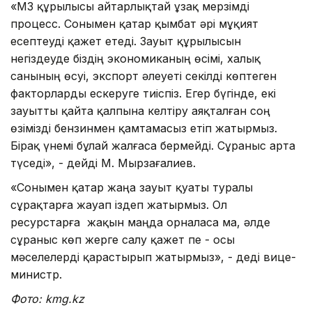
«МӨЗ құрылысы айтарлықтай ұзақ мерзімді
процесс. Сонымен қатар қымбат әрі мұқият
есептеуді қажет етеді. Зауыт құрылысын
негіздеуде біздің экономиканың өсімі, халық
санының өсуі, экспорт әлеуеті секілді көптеген
факторларды ескеруге тиіспіз. Егер бүгінде, екі
зауытты қайта қалпына келтіру аяқталған соң
өзімізді бензинмен қамтамасыз етіп жатырмыз.
Бірақ үнемі бұлай жалғаса бермейді. Сұраныс арта
түседі», - дейді М. Мырзағалиев.
«Сонымен қатар жаңа зауыт қуаты туралы
сұрақтарға жауап іздеп жатырмыз. Ол
ресурстарға жақын маңда орналаса ма, әлде
сұраныс көп жерге салу қажет пе - осы
мәселелерді қарастырып жатырмыз», - деді вице-
министр.
Фото: kmg.kz