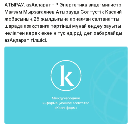
АТЫРАУ. ҚазАқпарат - ҚР Энергетика вице-министрі
Мағзұм Мырзағалиев Атырауда Солтүстік Каспий
жобасының 25 жылдығына арналған салтанатты
шарада Қазақстанға төртінші мұнай өңдеу зауыты
неліктен керек екенін түсіндірді, деп хабарлайды
ҚазАқпарат тілшісі.