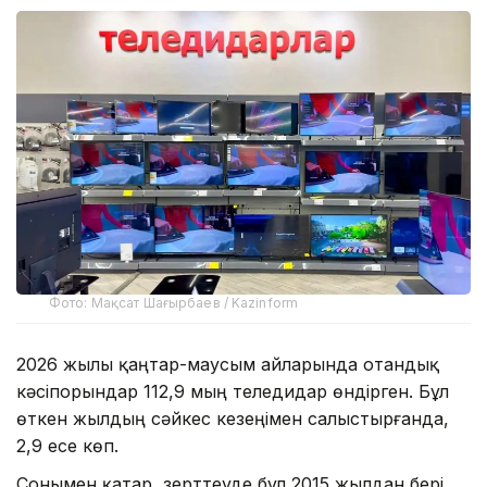
Фото: Мақсат Шағырбаев / Kazinform
2026 жылы қаңтар-маусым айларында отандық
кәсіпорындар 112,9 мың теледидар өндірген. Бұл
өткен жылдың сәйкес кезеңімен салыстырғанда,
2,9 есе көп.
Сонымен қатар, зерттеуде бұл 2015 жылдан бері