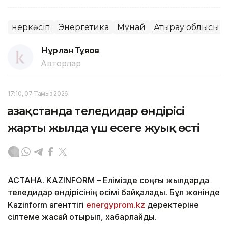
Өнеркәсіп
Энергетика
Мұнай
Атырау облысы
Нұрлан Тұяқов
Авторлар
17:10, 07 Тамыз 2026
Қазақстанда теледидар өндірісі
жарты жылда үш есеге жуық өсті
АСТАНА. KAZINFORM – Елімізде соңғы жылдарда
теледидар өндірісінің өсімі байқалады. Бұл жөнінде
Kazinform агенттігі
energyprom.kz
деректеріне
сілтеме жасай отырып, хабарлайды.