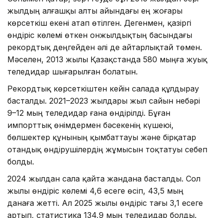
жылдың алғашқы алты айындағы ең жоғары
көрсеткіш екені атап өтілген. Дегенмен, қазіргі
өндіріс көлемі өткен онжылдықтың басындағы
рекордтық деңгейден әлі де айтарлықтай төмен.
Мәселен, 2013 жылы Қазақстанда 580 мыңға жуық
теледидар шығарылған болатын.
Рекордтық көрсеткіштен кейін салада құлдырау
басталды. 2021–2023 жылдары жыл сайын небәрі
9–12 мың теледидар ғана өндірілді. Бұған
импорттық өнімдермен бәсекенің күшеюі,
бөлшектер құнының қымбаттауы және бірқатар
отандық өндірушілердің жұмысын тоқтатуы себеп
болды.
2024 жылдан сала қайта жандана басталды. Сол
жылы өндіріс көлемі 4,6 есеге өсіп, 43,5 мың
данаға жетті. Ал 2025 жылы өндіріс тағы 3,1 есеге
артып, статистика 134,9 мың теледидар болды.