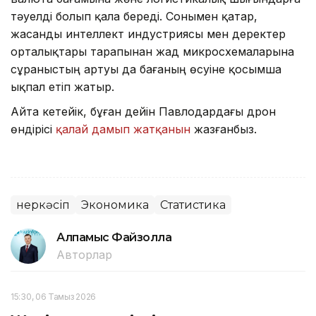
тәуелді болып қала береді. Сонымен қатар,
жасанды интеллект индустриясы мен деректер
орталықтары тарапынан жад микросхемаларына
сұраныстың артуы да бағаның өсуіне қосымша
ықпал етіп жатыр.
Айта кетейік, бұған дейін Павлодардағы дрон
өндірісі
қалай дамып жатқанын
жазғанбыз.
Өнеркәсіп
Экономика
Статистика
Алпамыс Файзолла
Авторлар
15:30, 06 Тамыз 2026