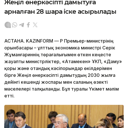
Жеңіл өнеркәсіпті дамытуға
арналған 28 шара іске асырылады
АСТАНА. KAZINFORM — ҚР Премьер-министрінің
орынбасары – ұлттық экономика министрі Серік
Жұманғариннің төрағалығымен өткен кеңесте
жауапты министрліктер, «Атамекен» ҰКП, «Даму»
қоры және отандық кәсіпорындар өкілдерімен
бірге Жеңіл өнеркәсіпті дамытудың 2030 жылға
дейінгі кешенді жоспары мен саланың өзекті
мәселелері талқыланды. Бұл туралы Үкімет мәлім
етті.